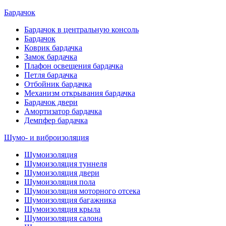
Бардачок
Бардачок в центральную консоль
Бардачок
Коврик бардачка
Замок бардачка
Плафон освещения бардачка
Петля бардачка
Отбойник бардачка
Механизм открывания бардачка
Бардачок двери
Амортизатор бардачка
Демпфер бардачка
Шумо- и виброизоляция
Шумоизоляция
Шумоизоляция туннеля
Шумоизоляция двери
Шумоизоляция пола
Шумоизоляция моторного отсека
Шумоизоляция багажника
Шумоизоляция крыла
Шумоизоляция салона