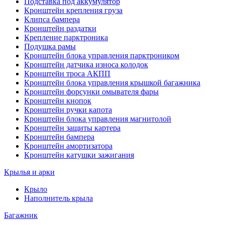
Подставка под аккумулятор
Кронштейн крепления груза
Клипса бампера
Кронштейн раздатки
Крепление парктроника
Подушка рамы
Кронштейн блока управления парктроником
Кронштейн датчика износа колодок
Кронштейн троса АКПП
Кронштейн блока управления крышкой багажника
Кронштейн форсунки омывателя фары
Кронштейн кнопок
Кронштейн ручки капота
Кронштейн блока управления магнитолой
Кронштейн защиты картера
Кронштейн бампера
Кронштейн амортизатора
Кронштейн катушки зажигания
Крылья и арки
Крыло
Наполнитель крыла
Багажник