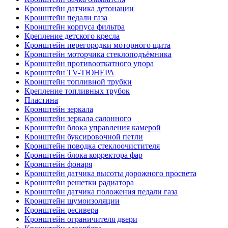
Кронштейн датчика детонации
Кронштейн педали газа
Кронштейн корпуса фильтра
Крепление детского кресла
Кронштейн перегородки моторного щита
Кронштейн моторчика стеклоподъёмника
Кронштейн противооткатного упора
Кронштейн TV-ТЮНЕРА
Кронштейн топливной трубки
Крепление топливных трубок
Пластина
Кронштейн зеркала
Кронштейн зеркала салонного
Кронштейн блока управления камерой
Кронштейн буксировочной петли
Кронштейн поводка стеклоочистителя
Кронштейн блока корректора фар
Кронштейн фонаря
Кронштейн датчика высоты дорожного просвета
Кронштейн решетки радиатора
Кронштейн датчика положения педали газа
Кронштейн шумоизоляции
Кронштейн ресивера
Кронштейн ограничителя двери