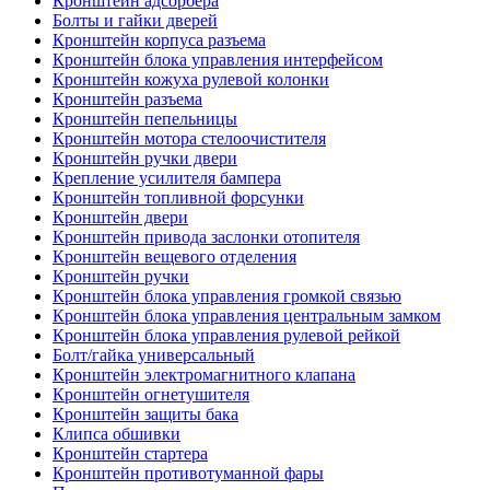
Кронштейн адсорбера
Болты и гайки дверей
Кронштейн корпуса разъема
Кронштейн блока управления интерфейсом
Кронштейн кожуха рулевой колонки
Кронштейн разъема
Кронштейн пепельницы
Кронштейн мотора стелоочистителя
Кронштейн ручки двери
Крепление усилителя бампера
Кронштейн топливной форсунки
Кронштейн двери
Кронштейн привода заслонки отопителя
Кронштейн вещевого отделения
Кронштейн ручки
Кронштейн блока управления громкой связью
Кронштейн блока управления центральным замком
Кронштейн блока управления рулевой рейкой
Болт/гайка универсальный
Кронштейн электромагнитного клапана
Кронштейн огнетушителя
Кронштейн защиты бака
Клипса обшивки
Кронштейн стартера
Кронштейн противотуманной фары