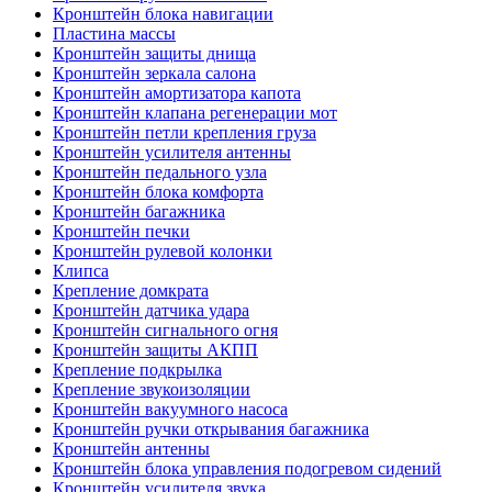
Кронштейн блока навигации
Пластина массы
Кронштейн защиты днища
Кронштейн зеркала салона
Кронштейн амортизатора капота
Кронштейн клапана регенерации мот
Кронштейн петли крепления груза
Кронштейн усилителя антенны
Кронштейн педального узла
Кронштейн блока комфорта
Кронштейн багажника
Кронштейн печки
Кронштейн рулевой колонки
Клипса
Крепление домкрата
Кронштейн датчика удара
Кронштейн сигнального огня
Кронштейн защиты АКПП
Крепление подкрылка
Крепление звукоизоляции
Кронштейн вакуумного насоса
Кронштейн ручки открывания багажника
Кронштейн антенны
Кронштейн блока управления подогревом сидений
Кронштейн усилителя звука