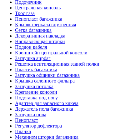
Подочечник
Центральная консоль
Трос газа
Пенопласт багажника
Крышка зеркала внутренняя
Сетка багажника
Декоративная накладка
Направляющая шторки
Поддон кабеля
Кронштейн центральной консоли
Заглушка аирбаг
Решетка вентиляционная задней полки
Пластик багажника
Заглушка обшивки багажника
Крышка салонного фильтра
Заглушка потолка
Крепление консоли
Подставка под ногу
Адаптер для запасного ключа
Держатель пола багажника
Заглушка пола
Пенопласт
Регулятор дефлектора
Планка
Механизм шторки багажника