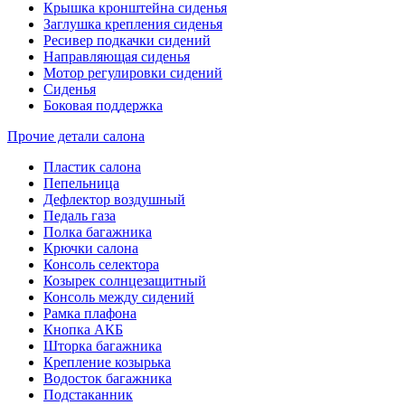
Крышка кронштейна сиденья
Заглушка крепления сиденья
Ресивер подкачки сидений
Направляющая сиденья
Мотор регулировки сидений
Сиденья
Боковая поддержка
Прочие детали салона
Пластик салона
Пепельница
Дефлектор воздушный
Педаль газа
Полка багажника
Крючки салона
Консоль селектора
Козырек солнцезащитный
Консоль между сидений
Рамка плафона
Кнопка АКБ
Шторка багажника
Крепление козырька
Водосток багажника
Подстаканник