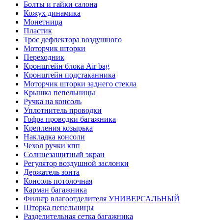
Болты и гайки салона
Кожух динамика
Монетница
Пластик
Трос дефлектора воздушного
Моторчик шторки
Переходник
Кронштейн блока Air bag
Кронштейн подстаканника
Моторчик шторки заднего стекла
Крышка пепельницы
Ручка на консоль
Уплотнитель проводки
Гофра проводки багажника
Крепления козырька
Накладка консоли
Чехол ручки кпп
Солнцезащитный экран
Регулятор воздушной заслонки
Держатель зонта
Консоль потолочная
Карман багажника
Фильтр влагоотделителя УНИВЕРСАЛЬНЫЙ
Шторка пепельницы
Разделительная сетка багажника