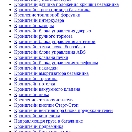
Кронштейн датчика положения крышки багажника
Кронштейн троса привода багажника
Крепление топливной форсунки
Кронштейн интеркулера
Кронштейн камеры
Кронштейн блока управления дверью
Кронштейн ручного тормоза
Кронштейн блока управления антенной
Кронштейн замка лючка бензобака
Кронштейн блока управления ABS
Кронштейн клапана печки
Кронштейн блока управления телефоном
Кронштейн накладки
Кронштейн амортизатора багажника
Кронштейн торсиона
Кронштейн потолка
Кронштейн вакуумного клапана
Кронштейн люка
Крепление стеклоочистителя
Кронштейн кнопки Старт-Стоп
Кронштейн вентилятора блока предохранителей
Кронштейн концевика
Направляющая груза в багажнике
Кронштейн подрамника
Кронштейн бачка омывателя