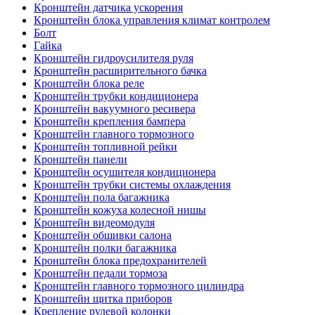
Кронштейн датчика ускорения
Кронштейн блока управления климат контролем
Болт
Гайка
Кронштейн гидроусилителя руля
Кронштейн расширительного бачка
Кронштейн блока реле
Кронштейн трубки кондиционера
Кронштейн вакуумного ресивера
Кронштейн крепления бампера
Кронштейн главного тормозного
Кронштейн топливной рейки
Кронштейн панели
Кронштейн осушителя кондиционера
Кронштейн трубки системы охлаждения
Кронштейн пола багажника
Кронштейн кожуха колесной нишы
Кронштейн видеомодуля
Кронштейн обшивки салона
Кронштейн полки багажника
Кронштейн блока предохранителей
Кронштейн педали тормоза
Кронштейн главного тормозного цилиндра
Кронштейн щитка приборов
Крепление рулевой колонки