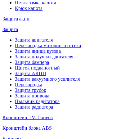
Петля замка капота
Крюк капота
Защита акпп
Защита
Защита двигателя
Перегородка моторного отсека
Защита днища кузова
Защита подушки двигателя
Защита бампера
Щиток подкапотный
Защита АКПП
Защита вакуумного усилителя
Перегородка
Защита трубок
Защита привода
Пыльник радитатора
Защита радиатора
Кронштейн TV-Тюнера
Кронштейн блока ABS
Бамперы