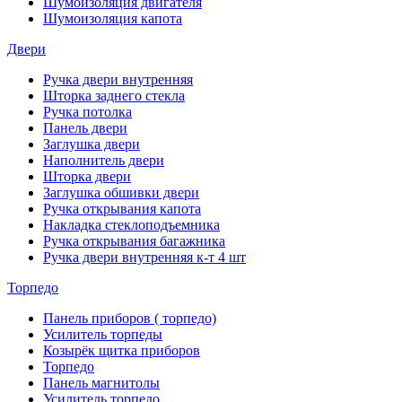
Шумоизоляция двигателя
Шумоизоляция капота
Двери
Ручка двери внутренняя
Шторка заднего стекла
Ручка потолка
Панель двери
Заглушка двери
Наполнитель двери
Шторка двери
Заглушка обшивки двери
Ручка открывания капота
Накладка стеклоподъемника
Ручка открывания багажника
Ручка двери внутренняя к-т 4 шт
Торпедо
Панель приборов ( торпедо)
Усилитель торпеды
Козырёк щитка приборов
Торпедо
Панель магнитолы
Усилитель торпедо