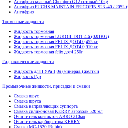
Антифриз красный Chemipro G12 готовый 10kg
Антифриз FUCHS MAINTAIN FRICOFIN S23 -40 / 205L (
Антифриз
Тормозные жидкости
Жидкость тормозная
Жидкость тормозная LUKOIL DOT 4.6 (0.91KG)
Жидкость тормозная FELIX ДОТ4 0,455 кг
Жидкость тормозная FELIX ДОТ4 0,910 кг
Жидкость тормозная felix дот4 250г
Гидравлические жидкости
Жидкость для ГУРа 1,0л (минерал.) желтый
Жидкость Гур
Промывочные жидкости, присадки и смазки
Смазка шрус
Смазка шруса
Смазка направляющих суппорта
Смазка силиконовая KERRY аэрозоль 520 мл
Очиститель контактов ABRO 210мл
Очиститель карбюратора KERRY
Смазка МС-1520 (Rubin)