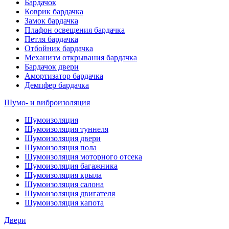
Бардачок
Коврик бардачка
Замок бардачка
Плафон освещения бардачка
Петля бардачка
Отбойник бардачка
Механизм открывания бардачка
Бардачок двери
Амортизатор бардачка
Демпфер бардачка
Шумо- и виброизоляция
Шумоизоляция
Шумоизоляция туннеля
Шумоизоляция двери
Шумоизоляция пола
Шумоизоляция моторного отсека
Шумоизоляция багажника
Шумоизоляция крыла
Шумоизоляция салона
Шумоизоляция двигателя
Шумоизоляция капота
Двери