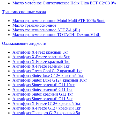
Масло моторное Синтетическое Helix Ultra ECT C2/C3 0W
Трансмиссионные масла
Масло трансмиссионное Motul Multi ATF 100% Sunt.
Масло трансмиссионное
Масло трансмиссионное ATF Z-1 (4L)
Масло трансмиссионное TOTACHI Dexron-VI 4L
Охлаждающие жидкости
Антифриз X-Freez красный 5кг
Антифриз X-Freeze зеленый 5кг
Антифриз X-Freeze красный 1кг
Антифриз X-Freeze зеленый 1кг
Антифриз Green Cool G12 красный 1кг
Антифриз Sintec luxe G12+ красный 5кг
Антифриз Sintec Luxe G12+ красный 10кг
Антифриз Sintec зеленый G11 10кг
Антифриз Sintec зеленый G11 1кг
Антифриз Sintec красный G12 1кг
Антифриз Sintec зеленый G11 5кг
Антифриз X-Freeze G12+ красный 5кг
Антифриз X-Freeze G12+ красный 1кг
Антифриз Chemipro G12+ красный 5л