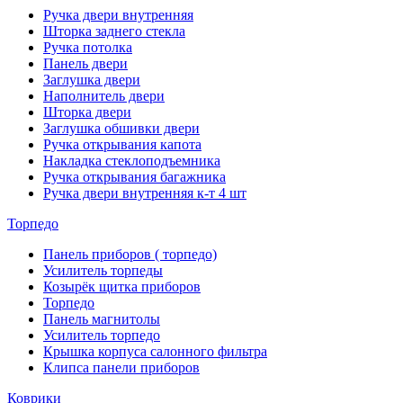
Ручка двери внутренняя
Шторка заднего стекла
Ручка потолка
Панель двери
Заглушка двери
Наполнитель двери
Шторка двери
Заглушка обшивки двери
Ручка открывания капота
Накладка стеклоподъемника
Ручка открывания багажника
Ручка двери внутренняя к-т 4 шт
Торпедо
Панель приборов ( торпедо)
Усилитель торпеды
Козырёк щитка приборов
Торпедо
Панель магнитолы
Усилитель торпедо
Крышка корпуса салонного фильтра
Клипса панели приборов
Коврики