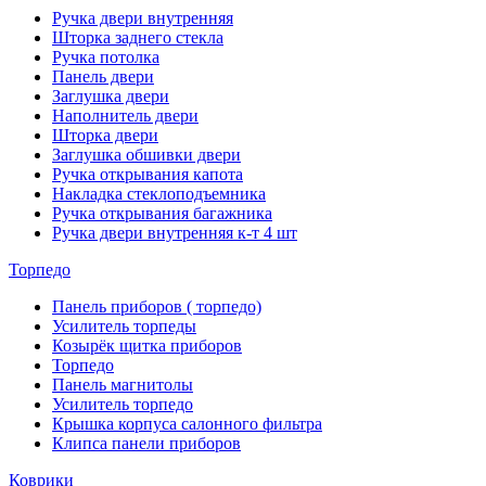
Ручка двери внутренняя
Шторка заднего стекла
Ручка потолка
Панель двери
Заглушка двери
Наполнитель двери
Шторка двери
Заглушка обшивки двери
Ручка открывания капота
Накладка стеклоподъемника
Ручка открывания багажника
Ручка двери внутренняя к-т 4 шт
Торпедо
Панель приборов ( торпедо)
Усилитель торпеды
Козырёк щитка приборов
Торпедо
Панель магнитолы
Усилитель торпедо
Крышка корпуса салонного фильтра
Клипса панели приборов
Коврики