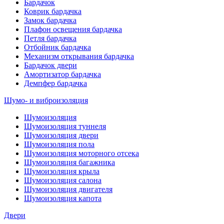
Бардачок
Коврик бардачка
Замок бардачка
Плафон освещения бардачка
Петля бардачка
Отбойник бардачка
Механизм открывания бардачка
Бардачок двери
Амортизатор бардачка
Демпфер бардачка
Шумо- и виброизоляция
Шумоизоляция
Шумоизоляция туннеля
Шумоизоляция двери
Шумоизоляция пола
Шумоизоляция моторного отсека
Шумоизоляция багажника
Шумоизоляция крыла
Шумоизоляция салона
Шумоизоляция двигателя
Шумоизоляция капота
Двери