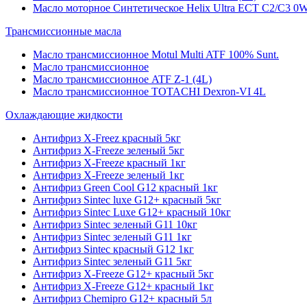
Масло моторное Синтетическое Helix Ultra ECT C2/C3 0W
Трансмиссионные масла
Масло трансмиссионное Motul Multi ATF 100% Sunt.
Масло трансмиссионное
Масло трансмиссионное ATF Z-1 (4L)
Масло трансмиссионное TOTACHI Dexron-VI 4L
Охлаждающие жидкости
Антифриз X-Freez красный 5кг
Антифриз X-Freeze зеленый 5кг
Антифриз X-Freeze красный 1кг
Антифриз X-Freeze зеленый 1кг
Антифриз Green Cool G12 красный 1кг
Антифриз Sintec luxe G12+ красный 5кг
Антифриз Sintec Luxe G12+ красный 10кг
Антифриз Sintec зеленый G11 10кг
Антифриз Sintec зеленый G11 1кг
Антифриз Sintec красный G12 1кг
Антифриз Sintec зеленый G11 5кг
Антифриз X-Freeze G12+ красный 5кг
Антифриз X-Freeze G12+ красный 1кг
Антифриз Chemipro G12+ красный 5л