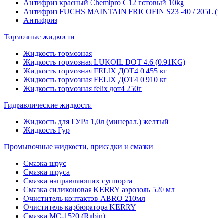
Антифриз красный Chemipro G12 готовый 10kg
Антифриз FUCHS MAINTAIN FRICOFIN S23 -40 / 205L (
Антифриз
Тормозные жидкости
Жидкость тормозная
Жидкость тормозная LUKOIL DOT 4.6 (0.91KG)
Жидкость тормозная FELIX ДОТ4 0,455 кг
Жидкость тормозная FELIX ДОТ4 0,910 кг
Жидкость тормозная felix дот4 250г
Гидравлические жидкости
Жидкость для ГУРа 1,0л (минерал.) желтый
Жидкость Гур
Промывочные жидкости, присадки и смазки
Смазка шрус
Смазка шруса
Смазка направляющих суппорта
Смазка силиконовая KERRY аэрозоль 520 мл
Очиститель контактов ABRO 210мл
Очиститель карбюратора KERRY
Смазка МС-1520 (Rubin)