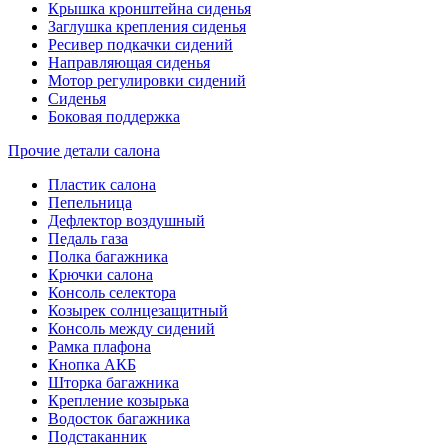
Крышка кронштейна сиденья
Заглушка крепления сиденья
Ресивер подкачки сидений
Направляющая сиденья
Мотор регулировки сидений
Сиденья
Боковая поддержка
Прочие детали салона
Пластик салона
Пепельница
Дефлектор воздушный
Педаль газа
Полка багажника
Крючки салона
Консоль селектора
Козырек солнцезащитный
Консоль между сидений
Рамка плафона
Кнопка АКБ
Шторка багажника
Крепление козырька
Водосток багажника
Подстаканник