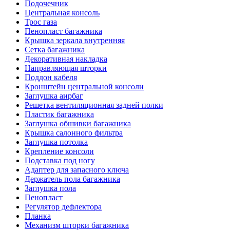
Подочечник
Центральная консоль
Трос газа
Пенопласт багажника
Крышка зеркала внутренняя
Сетка багажника
Декоративная накладка
Направляющая шторки
Поддон кабеля
Кронштейн центральной консоли
Заглушка аирбаг
Решетка вентиляционная задней полки
Пластик багажника
Заглушка обшивки багажника
Крышка салонного фильтра
Заглушка потолка
Крепление консоли
Подставка под ногу
Адаптер для запасного ключа
Держатель пола багажника
Заглушка пола
Пенопласт
Регулятор дефлектора
Планка
Механизм шторки багажника