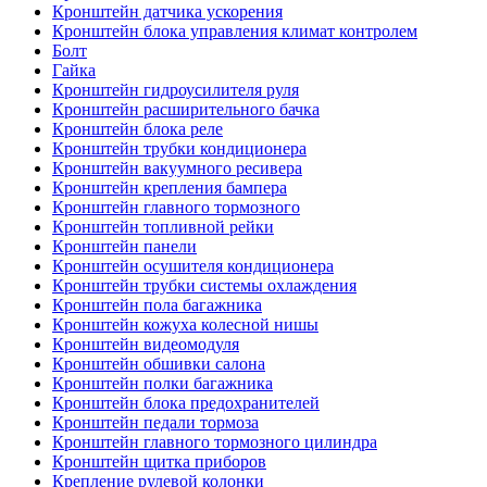
Кронштейн датчика ускорения
Кронштейн блока управления климат контролем
Болт
Гайка
Кронштейн гидроусилителя руля
Кронштейн расширительного бачка
Кронштейн блока реле
Кронштейн трубки кондиционера
Кронштейн вакуумного ресивера
Кронштейн крепления бампера
Кронштейн главного тормозного
Кронштейн топливной рейки
Кронштейн панели
Кронштейн осушителя кондиционера
Кронштейн трубки системы охлаждения
Кронштейн пола багажника
Кронштейн кожуха колесной нишы
Кронштейн видеомодуля
Кронштейн обшивки салона
Кронштейн полки багажника
Кронштейн блока предохранителей
Кронштейн педали тормоза
Кронштейн главного тормозного цилиндра
Кронштейн щитка приборов
Крепление рулевой колонки