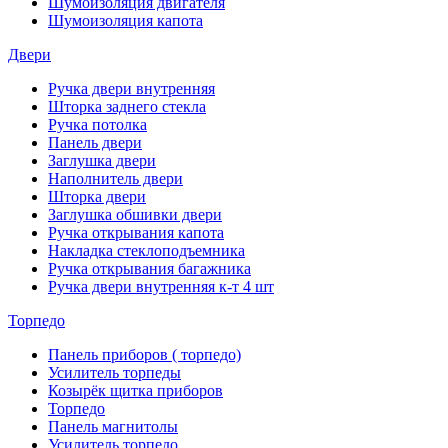
Шумоизоляция двигателя
Шумоизоляция капота
Двери
Ручка двери внутренняя
Шторка заднего стекла
Ручка потолка
Панель двери
Заглушка двери
Наполнитель двери
Шторка двери
Заглушка обшивки двери
Ручка открывания капота
Накладка стеклоподъемника
Ручка открывания багажника
Ручка двери внутренняя к-т 4 шт
Торпедо
Панель приборов ( торпедо)
Усилитель торпеды
Козырёк щитка приборов
Торпедо
Панель магнитолы
Усилитель торпедо