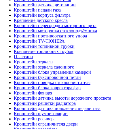
Кронштейн датчика детонации
Кронштейн педали газа
Кронштейн корпуса фильтра
Крепление детского кресла
Кронштейн перегородки моторного щита
Кронштейн моторчика стеклоподъёмника
Кронштейн противооткатного упора
Кронштейн TV-ТЮНЕРА
Кронштейн топливной трубки
Крепление топливных трубок
Пластина
Кронштейн зеркала
Кронштейн зеркала салонного
Кронштейн блока управления камерой
Кронштейн буксировочной петли
Кронштейн поводка стеклоочистителя
Кронштейн блока корректора фар
Кронштейн фонаря
Кронштейн датчика высоты дорожного просвета
Кронштейн решетки радиатора
Кронштейн датчика положения педали газа
Кронштейн шумоизоляции
Кронштейн ресивера
Кронштейн ограничителя двери