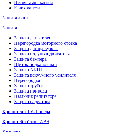
Петля замка капота
Крюк капота
Защита акпп
Защита
Защита двигателя
Перегородка моторного отсека
Защита днища кузова
Защита подушки двигателя
Защита бампера
Щиток подкапотный
Защита АКПП
Защита вакуумного усилителя
Перегородка
Защита трубок
Защита привода
Пыльник радитатора
Защита радиатора
Кронштейн TV-Тюнера
Кронштейн блока ABS
Бамперы