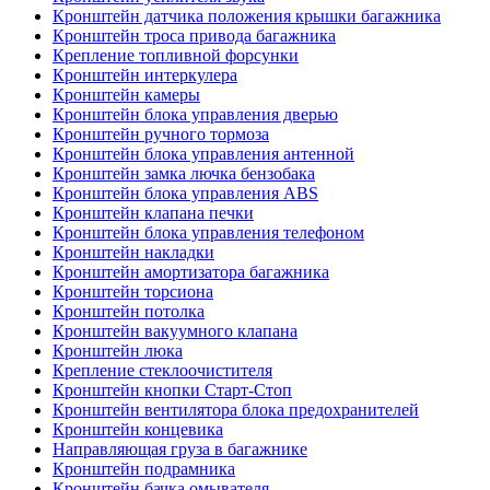
Кронштейн датчика положения крышки багажника
Кронштейн троса привода багажника
Крепление топливной форсунки
Кронштейн интеркулера
Кронштейн камеры
Кронштейн блока управления дверью
Кронштейн ручного тормоза
Кронштейн блока управления антенной
Кронштейн замка лючка бензобака
Кронштейн блока управления ABS
Кронштейн клапана печки
Кронштейн блока управления телефоном
Кронштейн накладки
Кронштейн амортизатора багажника
Кронштейн торсиона
Кронштейн потолка
Кронштейн вакуумного клапана
Кронштейн люка
Крепление стеклоочистителя
Кронштейн кнопки Старт-Стоп
Кронштейн вентилятора блока предохранителей
Кронштейн концевика
Направляющая груза в багажнике
Кронштейн подрамника
Кронштейн бачка омывателя