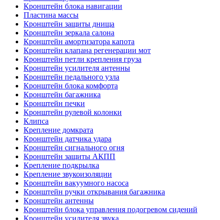
Кронштейн блока навигации
Пластина массы
Кронштейн защиты днища
Кронштейн зеркала салона
Кронштейн амортизатора капота
Кронштейн клапана регенерации мот
Кронштейн петли крепления груза
Кронштейн усилителя антенны
Кронштейн педального узла
Кронштейн блока комфорта
Кронштейн багажника
Кронштейн печки
Кронштейн рулевой колонки
Клипса
Крепление домкрата
Кронштейн датчика удара
Кронштейн сигнального огня
Кронштейн защиты АКПП
Крепление подкрылка
Крепление звукоизоляции
Кронштейн вакуумного насоса
Кронштейн ручки открывания багажника
Кронштейн антенны
Кронштейн блока управления подогревом сидений
Кронштейн усилителя звука