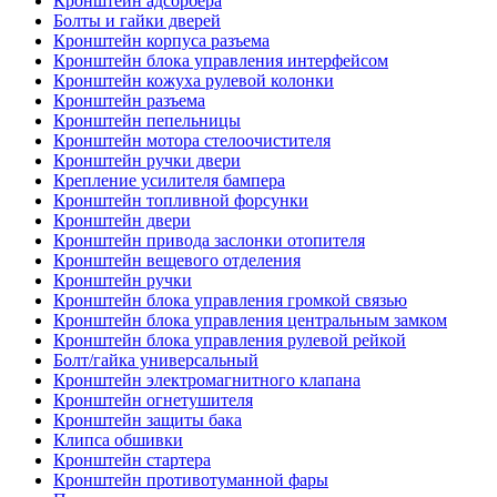
Кронштейн адсорбера
Болты и гайки дверей
Кронштейн корпуса разъема
Кронштейн блока управления интерфейсом
Кронштейн кожуха рулевой колонки
Кронштейн разъема
Кронштейн пепельницы
Кронштейн мотора стелоочистителя
Кронштейн ручки двери
Крепление усилителя бампера
Кронштейн топливной форсунки
Кронштейн двери
Кронштейн привода заслонки отопителя
Кронштейн вещевого отделения
Кронштейн ручки
Кронштейн блока управления громкой связью
Кронштейн блока управления центральным замком
Кронштейн блока управления рулевой рейкой
Болт/гайка универсальный
Кронштейн электромагнитного клапана
Кронштейн огнетушителя
Кронштейн защиты бака
Клипса обшивки
Кронштейн стартера
Кронштейн противотуманной фары