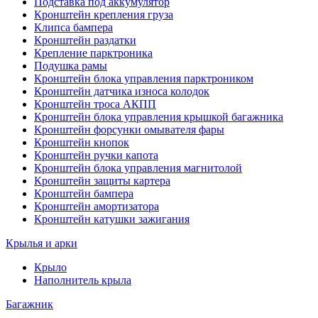
Подставка под аккумулятор
Кронштейн крепления груза
Клипса бампера
Кронштейн раздатки
Крепление парктроника
Подушка рамы
Кронштейн блока управления парктроником
Кронштейн датчика износа колодок
Кронштейн троса АКПП
Кронштейн блока управления крышкой багажника
Кронштейн форсунки омывателя фары
Кронштейн кнопок
Кронштейн ручки капота
Кронштейн блока управления магнитолой
Кронштейн защиты картера
Кронштейн бампера
Кронштейн амортизатора
Кронштейн катушки зажигания
Крылья и арки
Крыло
Наполнитель крыла
Багажник