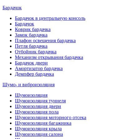
Бардачок
Бардачок в центральную консоль
Бардачок
Коврик бардачка
Замок бардачка
Плафон освещения бардачка
Петля бардачка
Отбойник бардачка
Механизм открывания бардачка
Бардачок двери
Амортизатор бардачка
Демпфер бардачка
Шумо- и виброизоляция
Шумоизоляция
Шумоизоляция туннеля
Шумоизоляция двери
Шумоизоляция пола
Шумоизоляция моторного отсека
Шумоизоляция багажника
Шумоизоляция крыла
Шумоизоляция салона