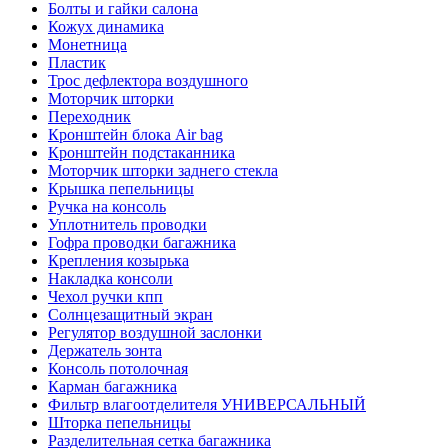
Болты и гайки салона
Кожух динамика
Монетница
Пластик
Трос дефлектора воздушного
Моторчик шторки
Переходник
Кронштейн блока Air bag
Кронштейн подстаканника
Моторчик шторки заднего стекла
Крышка пепельницы
Ручка на консоль
Уплотнитель проводки
Гофра проводки багажника
Крепления козырька
Накладка консоли
Чехол ручки кпп
Солнцезащитный экран
Регулятор воздушной заслонки
Держатель зонта
Консоль потолочная
Карман багажника
Фильтр влагоотделителя УНИВЕРСАЛЬНЫЙ
Шторка пепельницы
Разделительная сетка багажника