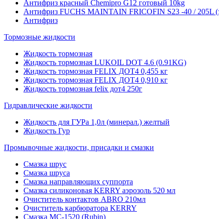
Антифриз красный Chemipro G12 готовый 10kg
Антифриз FUCHS MAINTAIN FRICOFIN S23 -40 / 205L (
Антифриз
Тормозные жидкости
Жидкость тормозная
Жидкость тормозная LUKOIL DOT 4.6 (0.91KG)
Жидкость тормозная FELIX ДОТ4 0,455 кг
Жидкость тормозная FELIX ДОТ4 0,910 кг
Жидкость тормозная felix дот4 250г
Гидравлические жидкости
Жидкость для ГУРа 1,0л (минерал.) желтый
Жидкость Гур
Промывочные жидкости, присадки и смазки
Смазка шрус
Смазка шруса
Смазка направляющих суппорта
Смазка силиконовая KERRY аэрозоль 520 мл
Очиститель контактов ABRO 210мл
Очиститель карбюратора KERRY
Смазка МС-1520 (Rubin)