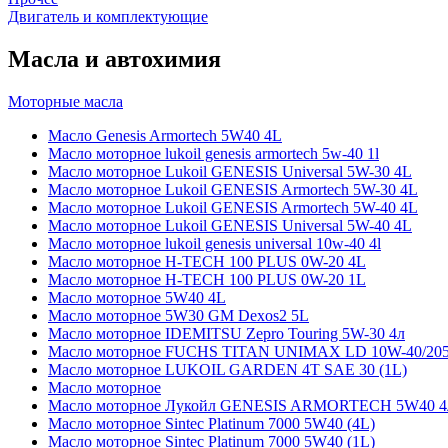
Двигатель и комплектующие
Масла и автохимия
Моторные масла
Масло Genesis Armortech 5W40 4L
Масло моторное lukoil genesis armortech 5w-40 1l
Масло моторное Lukoil GENESIS Universal 5W-30 4L
Масло моторное Lukoil GENESIS Armortech 5W-30 4L
Масло моторное Lukoil GENESIS Armortech 5W-40 4L
Масло моторное Lukoil GENESIS Universal 5W-40 4L
Масло моторное lukoil genesis universal 10w-40 4l
Масло моторное H-TECH 100 PLUS 0W-20 4L
Масло моторное H-TECH 100 PLUS 0W-20 1L
Масло моторное 5W40 4L
Масло моторное 5W30 GM Dexos2 5L
Масло моторное IDEMITSU Zepro Touring 5W-30 4л
Масло моторное FUCHS TITAN UNIMAX LD 10W-40/20
Масло моторное LUKOIL GARDEN 4Т SAE 30 (1L)
Масло моторное
Масло моторное Лукойл GENESIS ARMORTECH 5W40 4
Масло моторное Sintec Platinum 7000 5W40 (4L)
Масло моторное Sintec Platinum 7000 5W40 (1L)