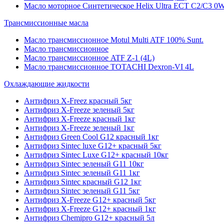
Масло моторное Синтетическое Helix Ultra ECT C2/C3 0W
Трансмиссионные масла
Масло трансмиссионное Motul Multi ATF 100% Sunt.
Масло трансмиссионное
Масло трансмиссионное ATF Z-1 (4L)
Масло трансмиссионное TOTACHI Dexron-VI 4L
Охлаждающие жидкости
Антифриз X-Freez красный 5кг
Антифриз X-Freeze зеленый 5кг
Антифриз X-Freeze красный 1кг
Антифриз X-Freeze зеленый 1кг
Антифриз Green Cool G12 красный 1кг
Антифриз Sintec luxe G12+ красный 5кг
Антифриз Sintec Luxe G12+ красный 10кг
Антифриз Sintec зеленый G11 10кг
Антифриз Sintec зеленый G11 1кг
Антифриз Sintec красный G12 1кг
Антифриз Sintec зеленый G11 5кг
Антифриз X-Freeze G12+ красный 5кг
Антифриз X-Freeze G12+ красный 1кг
Антифриз Chemipro G12+ красный 5л