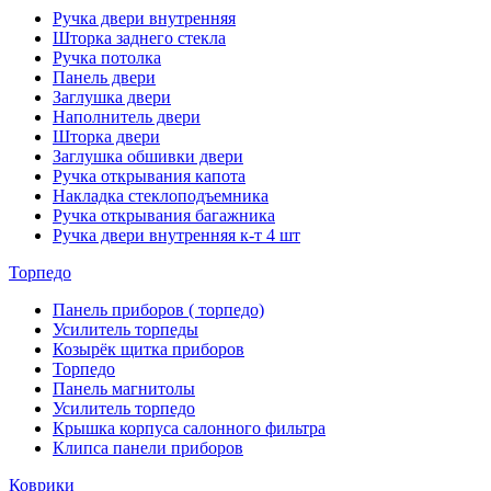
Ручка двери внутренняя
Шторка заднего стекла
Ручка потолка
Панель двери
Заглушка двери
Наполнитель двери
Шторка двери
Заглушка обшивки двери
Ручка открывания капота
Накладка стеклоподъемника
Ручка открывания багажника
Ручка двери внутренняя к-т 4 шт
Торпедо
Панель приборов ( торпедо)
Усилитель торпеды
Козырёк щитка приборов
Торпедо
Панель магнитолы
Усилитель торпедо
Крышка корпуса салонного фильтра
Клипса панели приборов
Коврики