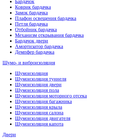
Бардачок
Коврик бардачка
Замок бардачка
Плафон освещения бардачка
Петля бардачка
Отбойник бардачка
Механизм открывания бардачка
Бардачок двери
Амортизатор бардачка
Демпфер бардачка
Шумо- и виброизоляция
Шумоизоляция
Шумоизоляция туннеля
Шумоизоляция двери
Шумоизоляция пола
Шумоизоляция моторного отсека
Шумоизоляция багажника
Шумоизоляция крыла
Шумоизоляция салона
Шумоизоляция двигателя
Шумоизоляция капота
Двери