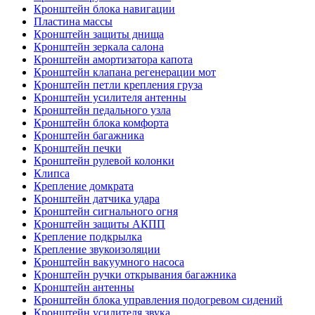
Кронштейн блока навигации
Пластина массы
Кронштейн защиты днища
Кронштейн зеркала салона
Кронштейн амортизатора капота
Кронштейн клапана регенерации мот
Кронштейн петли крепления груза
Кронштейн усилителя антенны
Кронштейн педального узла
Кронштейн блока комфорта
Кронштейн багажника
Кронштейн печки
Кронштейн рулевой колонки
Клипса
Крепление домкрата
Кронштейн датчика удара
Кронштейн сигнального огня
Кронштейн защиты АКПП
Крепление подкрылка
Крепление звукоизоляции
Кронштейн вакуумного насоса
Кронштейн ручки открывания багажника
Кронштейн антенны
Кронштейн блока управления подогревом сидений
Кронштейн усилителя звука