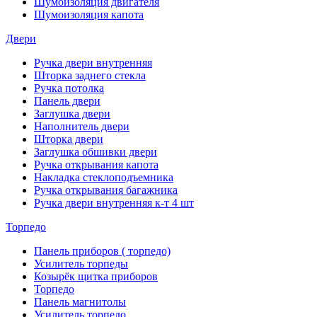
Шумоизоляция двигателя
Шумоизоляция капота
Двери
Ручка двери внутренняя
Шторка заднего стекла
Ручка потолка
Панель двери
Заглушка двери
Наполнитель двери
Шторка двери
Заглушка обшивки двери
Ручка открывания капота
Накладка стеклоподъемника
Ручка открывания багажника
Ручка двери внутренняя к-т 4 шт
Торпедо
Панель приборов ( торпедо)
Усилитель торпеды
Козырёк щитка приборов
Торпедо
Панель магнитолы
Усилитель торпедо