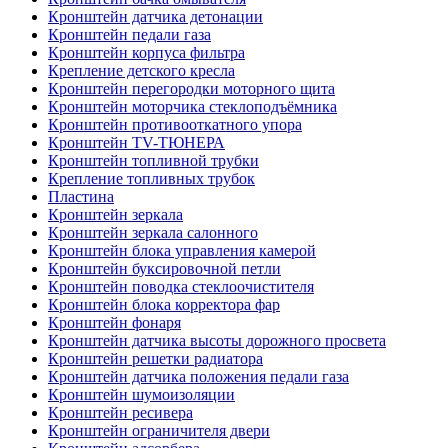
Кронштейн датчика детонации
Кронштейн педали газа
Кронштейн корпуса фильтра
Крепление детского кресла
Кронштейн перегородки моторного щита
Кронштейн моторчика стеклоподъёмника
Кронштейн противооткатного упора
Кронштейн TV-ТЮНЕРА
Кронштейн топливной трубки
Крепление топливных трубок
Пластина
Кронштейн зеркала
Кронштейн зеркала салонного
Кронштейн блока управления камерой
Кронштейн буксировочной петли
Кронштейн поводка стеклоочистителя
Кронштейн блока корректора фар
Кронштейн фонаря
Кронштейн датчика высоты дорожного просвета
Кронштейн решетки радиатора
Кронштейн датчика положения педали газа
Кронштейн шумоизоляции
Кронштейн ресивера
Кронштейн ограничителя двери