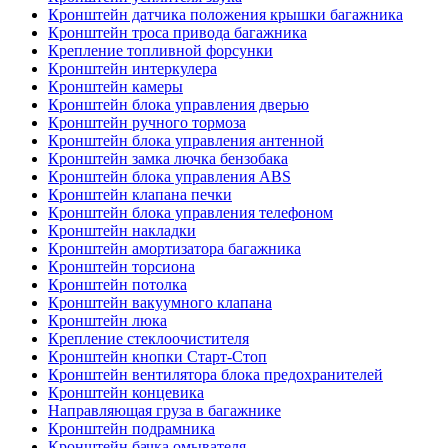
Кронштейн датчика положения крышки багажника
Кронштейн троса привода багажника
Крепление топливной форсунки
Кронштейн интеркулера
Кронштейн камеры
Кронштейн блока управления дверью
Кронштейн ручного тормоза
Кронштейн блока управления антенной
Кронштейн замка лючка бензобака
Кронштейн блока управления ABS
Кронштейн клапана печки
Кронштейн блока управления телефоном
Кронштейн накладки
Кронштейн амортизатора багажника
Кронштейн торсиона
Кронштейн потолка
Кронштейн вакуумного клапана
Кронштейн люка
Крепление стеклоочистителя
Кронштейн кнопки Старт-Стоп
Кронштейн вентилятора блока предохранителей
Кронштейн концевика
Направляющая груза в багажнике
Кронштейн подрамника
Кронштейн бачка омывателя