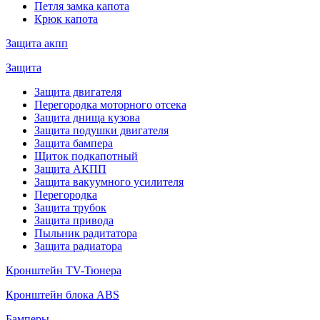
Петля замка капота
Крюк капота
Защита акпп
Защита
Защита двигателя
Перегородка моторного отсека
Защита днища кузова
Защита подушки двигателя
Защита бампера
Щиток подкапотный
Защита АКПП
Защита вакуумного усилителя
Перегородка
Защита трубок
Защита привода
Пыльник радитатора
Защита радиатора
Кронштейн TV-Тюнера
Кронштейн блока ABS
Бамперы