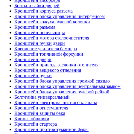
Кронштейн адсорбера
Болты и гайки дверей
Кронштейн корпуса разъема
Кронштейн блока управления интерфейсом
Кронштейн кожуха рулевой колонки
Кронштейн разъема
Кронштейн пепельницы
Кронштейн мотора стелоочистителя
Кронштейн ручки двери
Крепление усилителя бампера
Кронштейн топливной форсунки
Кронштейн двери
Кронштейн привода заслонки отопителя
Кронштейн вещевого отделения
Кронштейн ручки
Кронштейн блока управления громкой связью
Кронштейн блока управления центральным замком
Кронштейн блока управления рулевой рейкой
Болт/гайка универсальный
Кронштейн электромагнитного клапана
Кронштейн огнетушителя
Кронштейн защиты бака
Клипса обшивки
Кронштейн стартера
Кронштейн противотуманной фары