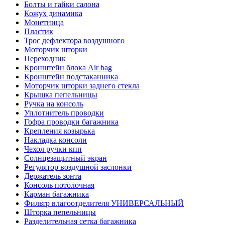
Болты и гайки салона
Кожух динамика
Монетница
Пластик
Трос дефлектора воздушного
Моторчик шторки
Переходник
Кронштейн блока Air bag
Кронштейн подстаканника
Моторчик шторки заднего стекла
Крышка пепельницы
Ручка на консоль
Уплотнитель проводки
Гофра проводки багажника
Крепления козырька
Накладка консоли
Чехол ручки кпп
Солнцезащитный экран
Регулятор воздушной заслонки
Держатель зонта
Консоль потолочная
Карман багажника
Фильтр влагоотделителя УНИВЕРСАЛЬНЫЙ
Шторка пепельницы
Разделительная сетка багажника