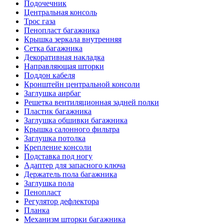
Подочечник
Центральная консоль
Трос газа
Пенопласт багажника
Крышка зеркала внутренняя
Сетка багажника
Декоративная накладка
Направляющая шторки
Поддон кабеля
Кронштейн центральной консоли
Заглушка аирбаг
Решетка вентиляционная задней полки
Пластик багажника
Заглушка обшивки багажника
Крышка салонного фильтра
Заглушка потолка
Крепление консоли
Подставка под ногу
Адаптер для запасного ключа
Держатель пола багажника
Заглушка пола
Пенопласт
Регулятор дефлектора
Планка
Механизм шторки багажника