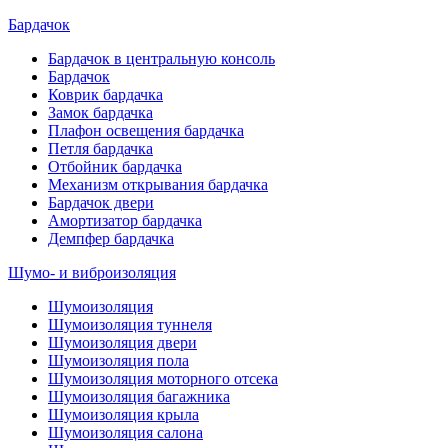
Бардачок
Бардачок в центральную консоль
Бардачок
Коврик бардачка
Замок бардачка
Плафон освещения бардачка
Петля бардачка
Отбойник бардачка
Механизм открывания бардачка
Бардачок двери
Амортизатор бардачка
Демпфер бардачка
Шумо- и виброизоляция
Шумоизоляция
Шумоизоляция туннеля
Шумоизоляция двери
Шумоизоляция пола
Шумоизоляция моторного отсека
Шумоизоляция багажника
Шумоизоляция крыла
Шумоизоляция салона