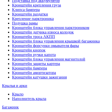
Подставка под аккумулятор
Кронштейн крепления груза
Клипса бампера
Кронштейн раздатки
Крепление парктроника
Подушка рамы
Кронштейн блока управления парктроником
Кронштейн датчика износа колодок
Кронштейн троса АКПП
Кронштейн блока управления крышкой багажника
Кронштейн форсунки омывателя фары
Кронштейн кнопок
Кронштейн ручки капота
Кронштейн блока управления магнитолой
Кронштейн защиты картера
Кронштейн бампера
Кронштейн амортизатора
Кронштейн катушки зажигания
Крылья и арки
Крыло
Наполнитель крыла
Багажник