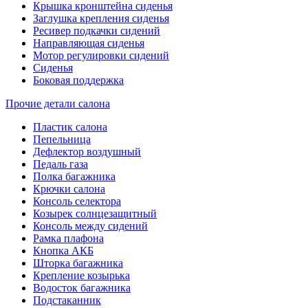
Крышка кронштейна сиденья
Заглушка крепления сиденья
Ресивер подкачки сидений
Направляющая сиденья
Мотор регулировки сидений
Сиденья
Боковая поддержка
Прочие детали салона
Пластик салона
Пепельница
Дефлектор воздушный
Педаль газа
Полка багажника
Крючки салона
Консоль селектора
Козырек солнцезащитный
Консоль между сидений
Рамка плафона
Кнопка АКБ
Шторка багажника
Крепление козырька
Водосток багажника
Подстаканник