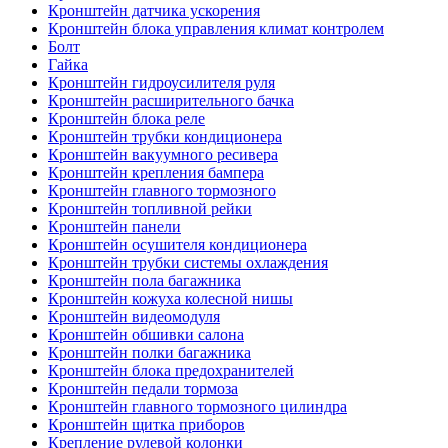
Кронштейн датчика ускорения
Кронштейн блока управления климат контролем
Болт
Гайка
Кронштейн гидроусилителя руля
Кронштейн расширительного бачка
Кронштейн блока реле
Кронштейн трубки кондиционера
Кронштейн вакуумного ресивера
Кронштейн крепления бампера
Кронштейн главного тормозного
Кронштейн топливной рейки
Кронштейн панели
Кронштейн осушителя кондиционера
Кронштейн трубки системы охлаждения
Кронштейн пола багажника
Кронштейн кожуха колесной нишы
Кронштейн видеомодуля
Кронштейн обшивки салона
Кронштейн полки багажника
Кронштейн блока предохранителей
Кронштейн педали тормоза
Кронштейн главного тормозного цилиндра
Кронштейн щитка приборов
Крепление рулевой колонки