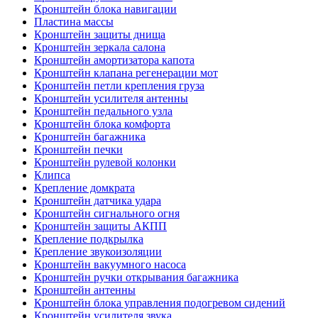
Кронштейн блока навигации
Пластина массы
Кронштейн защиты днища
Кронштейн зеркала салона
Кронштейн амортизатора капота
Кронштейн клапана регенерации мот
Кронштейн петли крепления груза
Кронштейн усилителя антенны
Кронштейн педального узла
Кронштейн блока комфорта
Кронштейн багажника
Кронштейн печки
Кронштейн рулевой колонки
Клипса
Крепление домкрата
Кронштейн датчика удара
Кронштейн сигнального огня
Кронштейн защиты АКПП
Крепление подкрылка
Крепление звукоизоляции
Кронштейн вакуумного насоса
Кронштейн ручки открывания багажника
Кронштейн антенны
Кронштейн блока управления подогревом сидений
Кронштейн усилителя звука