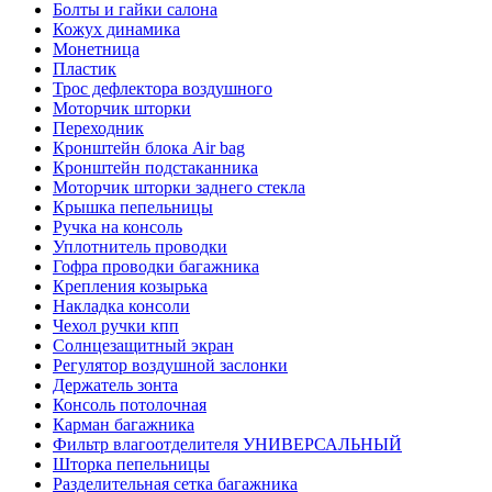
Болты и гайки салона
Кожух динамика
Монетница
Пластик
Трос дефлектора воздушного
Моторчик шторки
Переходник
Кронштейн блока Air bag
Кронштейн подстаканника
Моторчик шторки заднего стекла
Крышка пепельницы
Ручка на консоль
Уплотнитель проводки
Гофра проводки багажника
Крепления козырька
Накладка консоли
Чехол ручки кпп
Солнцезащитный экран
Регулятор воздушной заслонки
Держатель зонта
Консоль потолочная
Карман багажника
Фильтр влагоотделителя УНИВЕРСАЛЬНЫЙ
Шторка пепельницы
Разделительная сетка багажника