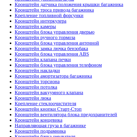
Кронштейн датчика положения крышки багажника
Кронштейн троса привода багажника
Крепление топливной форсунки
Кронштейн интеркулера
Кронштейн камеры
Кронштейн блока управления дверью
Кронштейн ручного тормоза
Кронштейн блока управления антенной
Кронштейн замка лючка бензобака
Кронштейн блока управления ABS
Кронштейн клапана печки
Кронштейн блока управления телефоном
Кронштейн накладки
Кронштейн амортизатора багажника
Кронштейн торсиона
Кронштейн потолка
Кронштейн вакуумного клапана
Кронштейн люка
Крепление стеклоочистителя
Кронштейн кнопки Старт-Стоп
Кронштейн вентилятора блока предохранителей
Кронштейн концевика
Направляющая груза в багажнике
Кронштейн подрамника
Кронштейн бачка омывателя