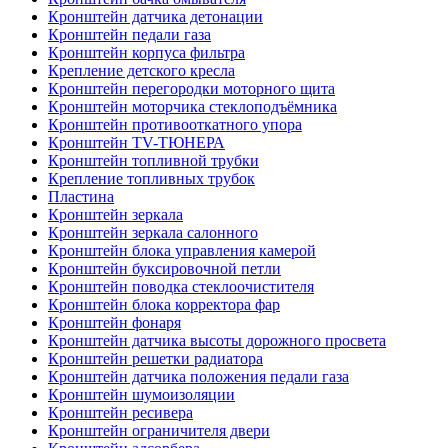
Кронштейн датчика детонации
Кронштейн педали газа
Кронштейн корпуса фильтра
Крепление детского кресла
Кронштейн перегородки моторного щита
Кронштейн моторчика стеклоподъёмника
Кронштейн противооткатного упора
Кронштейн TV-ТЮНЕРА
Кронштейн топливной трубки
Крепление топливных трубок
Пластина
Кронштейн зеркала
Кронштейн зеркала салонного
Кронштейн блока управления камерой
Кронштейн буксировочной петли
Кронштейн поводка стеклоочистителя
Кронштейн блока корректора фар
Кронштейн фонаря
Кронштейн датчика высоты дорожного просвета
Кронштейн решетки радиатора
Кронштейн датчика положения педали газа
Кронштейн шумоизоляции
Кронштейн ресивера
Кронштейн ограничителя двери