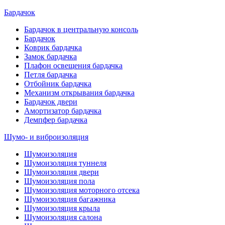
Бардачок
Бардачок в центральную консоль
Бардачок
Коврик бардачка
Замок бардачка
Плафон освещения бардачка
Петля бардачка
Отбойник бардачка
Механизм открывания бардачка
Бардачок двери
Амортизатор бардачка
Демпфер бардачка
Шумо- и виброизоляция
Шумоизоляция
Шумоизоляция туннеля
Шумоизоляция двери
Шумоизоляция пола
Шумоизоляция моторного отсека
Шумоизоляция багажника
Шумоизоляция крыла
Шумоизоляция салона