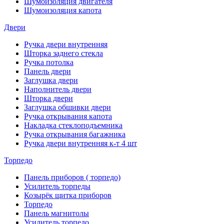
Шумоизоляция двигателя
Шумоизоляция капота
Двери
Ручка двери внутренняя
Шторка заднего стекла
Ручка потолка
Панель двери
Заглушка двери
Наполнитель двери
Шторка двери
Заглушка обшивки двери
Ручка открывания капота
Накладка стеклоподъемника
Ручка открывания багажника
Ручка двери внутренняя к-т 4 шт
Торпедо
Панель приборов ( торпедо)
Усилитель торпеды
Козырёк щитка приборов
Торпедо
Панель магнитолы
Усилитель торпедо