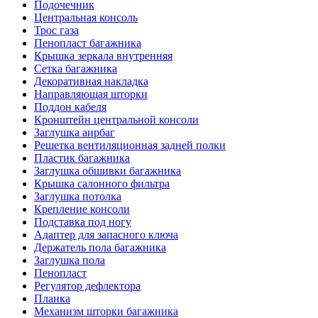
Подочечник
Центральная консоль
Трос газа
Пенопласт багажника
Крышка зеркала внутренняя
Сетка багажника
Декоративная накладка
Направляющая шторки
Поддон кабеля
Кронштейн центральной консоли
Заглушка аирбаг
Решетка вентиляционная задней полки
Пластик багажника
Заглушка обшивки багажника
Крышка салонного фильтра
Заглушка потолка
Крепление консоли
Подставка под ногу
Адаптер для запасного ключа
Держатель пола багажника
Заглушка пола
Пенопласт
Регулятор дефлектора
Планка
Механизм шторки багажника