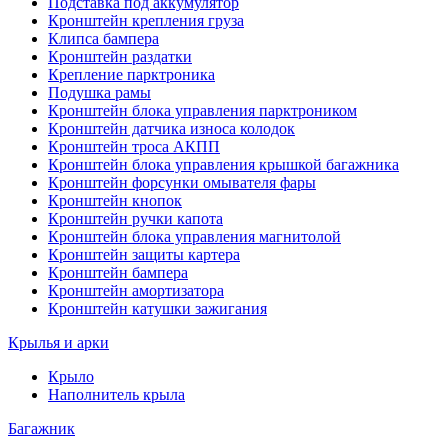
Подставка под аккумулятор
Кронштейн крепления груза
Клипса бампера
Кронштейн раздатки
Крепление парктроника
Подушка рамы
Кронштейн блока управления парктроником
Кронштейн датчика износа колодок
Кронштейн троса АКПП
Кронштейн блока управления крышкой багажника
Кронштейн форсунки омывателя фары
Кронштейн кнопок
Кронштейн ручки капота
Кронштейн блока управления магнитолой
Кронштейн защиты картера
Кронштейн бампера
Кронштейн амортизатора
Кронштейн катушки зажигания
Крылья и арки
Крыло
Наполнитель крыла
Багажник