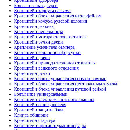
Кронштейн адсорбера
Болты и гайки дверей
Кронштейн корпуса разъема
Кронштейн блока управления интерфейсом
Кронштейн кожуха рулевой колонки
Кронштейн разъема
Кронштейн пепельницы
Кронштейн мотора стелоочистителя
Кронштейн ручки двери
Крепление усилителя бампера
Кронштейн топливной форсунки
Кронштейн двери
Кронштейн привода заслонки отопителя
Кронштейн вещевого отделения
Кронштейн ручки
Кронштейн блока управления громкой связью
Кронштейн блока управления центральным замком
Кронштейн блока управления рулевой рейкой
Болт/гайка универсальный
Кронштейн электромагнитного клапана
Кронштейн огнетушителя
Кронштейн защиты бака
Клипса обшивки
Кронштейн стартера
Кронштейн противотуманной фары