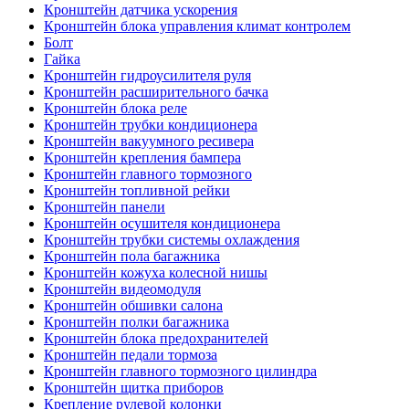
Кронштейн датчика ускорения
Кронштейн блока управления климат контролем
Болт
Гайка
Кронштейн гидроусилителя руля
Кронштейн расширительного бачка
Кронштейн блока реле
Кронштейн трубки кондиционера
Кронштейн вакуумного ресивера
Кронштейн крепления бампера
Кронштейн главного тормозного
Кронштейн топливной рейки
Кронштейн панели
Кронштейн осушителя кондиционера
Кронштейн трубки системы охлаждения
Кронштейн пола багажника
Кронштейн кожуха колесной нишы
Кронштейн видеомодуля
Кронштейн обшивки салона
Кронштейн полки багажника
Кронштейн блока предохранителей
Кронштейн педали тормоза
Кронштейн главного тормозного цилиндра
Кронштейн щитка приборов
Крепление рулевой колонки