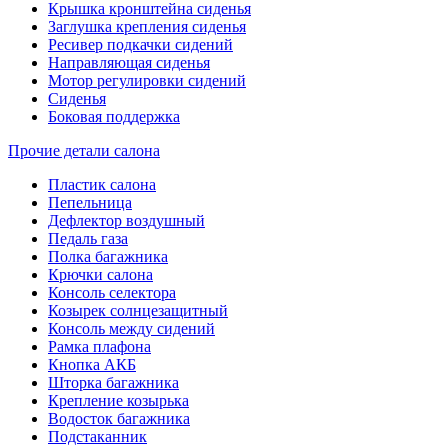
Крышка кронштейна сиденья
Заглушка крепления сиденья
Ресивер подкачки сидений
Направляющая сиденья
Мотор регулировки сидений
Сиденья
Боковая поддержка
Прочие детали салона
Пластик салона
Пепельница
Дефлектор воздушный
Педаль газа
Полка багажника
Крючки салона
Консоль селектора
Козырек солнцезащитный
Консоль между сидений
Рамка плафона
Кнопка АКБ
Шторка багажника
Крепление козырька
Водосток багажника
Подстаканник