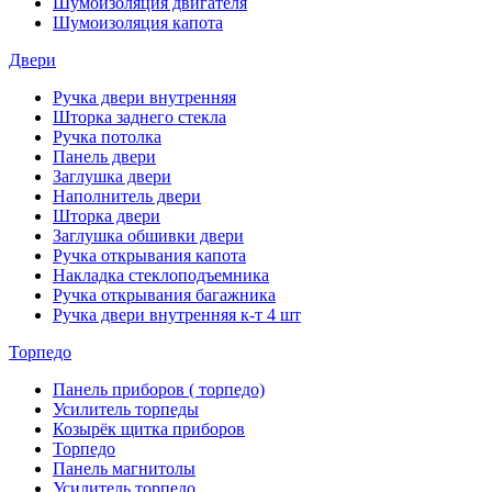
Шумоизоляция двигателя
Шумоизоляция капота
Двери
Ручка двери внутренняя
Шторка заднего стекла
Ручка потолка
Панель двери
Заглушка двери
Наполнитель двери
Шторка двери
Заглушка обшивки двери
Ручка открывания капота
Накладка стеклоподъемника
Ручка открывания багажника
Ручка двери внутренняя к-т 4 шт
Торпедо
Панель приборов ( торпедо)
Усилитель торпеды
Козырёк щитка приборов
Торпедо
Панель магнитолы
Усилитель торпедо