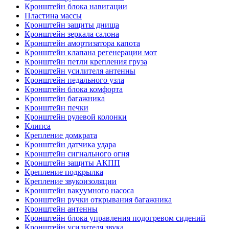
Кронштейн блока навигации
Пластина массы
Кронштейн защиты днища
Кронштейн зеркала салона
Кронштейн амортизатора капота
Кронштейн клапана регенерации мот
Кронштейн петли крепления груза
Кронштейн усилителя антенны
Кронштейн педального узла
Кронштейн блока комфорта
Кронштейн багажника
Кронштейн печки
Кронштейн рулевой колонки
Клипса
Крепление домкрата
Кронштейн датчика удара
Кронштейн сигнального огня
Кронштейн защиты АКПП
Крепление подкрылка
Крепление звукоизоляции
Кронштейн вакуумного насоса
Кронштейн ручки открывания багажника
Кронштейн антенны
Кронштейн блока управления подогревом сидений
Кронштейн усилителя звука