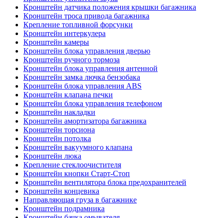
Кронштейн датчика положения крышки багажника
Кронштейн троса привода багажника
Крепление топливной форсунки
Кронштейн интеркулера
Кронштейн камеры
Кронштейн блока управления дверью
Кронштейн ручного тормоза
Кронштейн блока управления антенной
Кронштейн замка лючка бензобака
Кронштейн блока управления ABS
Кронштейн клапана печки
Кронштейн блока управления телефоном
Кронштейн накладки
Кронштейн амортизатора багажника
Кронштейн торсиона
Кронштейн потолка
Кронштейн вакуумного клапана
Кронштейн люка
Крепление стеклоочистителя
Кронштейн кнопки Старт-Стоп
Кронштейн вентилятора блока предохранителей
Кронштейн концевика
Направляющая груза в багажнике
Кронштейн подрамника
Кронштейн бачка омывателя