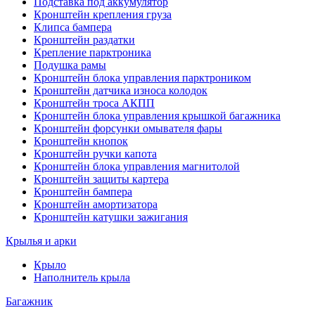
Подставка под аккумулятор
Кронштейн крепления груза
Клипса бампера
Кронштейн раздатки
Крепление парктроника
Подушка рамы
Кронштейн блока управления парктроником
Кронштейн датчика износа колодок
Кронштейн троса АКПП
Кронштейн блока управления крышкой багажника
Кронштейн форсунки омывателя фары
Кронштейн кнопок
Кронштейн ручки капота
Кронштейн блока управления магнитолой
Кронштейн защиты картера
Кронштейн бампера
Кронштейн амортизатора
Кронштейн катушки зажигания
Крылья и арки
Крыло
Наполнитель крыла
Багажник