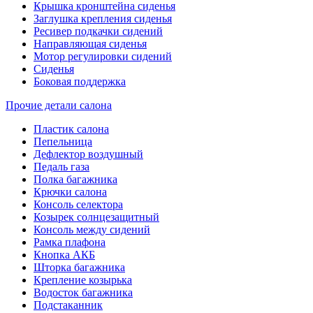
Крышка кронштейна сиденья
Заглушка крепления сиденья
Ресивер подкачки сидений
Направляющая сиденья
Мотор регулировки сидений
Сиденья
Боковая поддержка
Прочие детали салона
Пластик салона
Пепельница
Дефлектор воздушный
Педаль газа
Полка багажника
Крючки салона
Консоль селектора
Козырек солнцезащитный
Консоль между сидений
Рамка плафона
Кнопка АКБ
Шторка багажника
Крепление козырька
Водосток багажника
Подстаканник