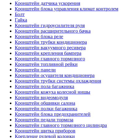
Кронштейн датчика ускорения
Кронштейн блока управления климат контролем
Болт
Гайка
Кронштейн гидроусилителя руля
Кронштейн расширительного бачка
Кронштейн блока реле
Кронштейн трубки кондиционера
Кронштейн вакуумного ресивера
Кронштейн крепления бампера
Кронштейн главного тормозного
Кронштейн топливной рейки
Кронштейн панели
Кронштейн осушителя кондиционера
Кронштейн трубки системы охлаждения
Кронштейн пола багажника
Кронштейн кожуха колесной нишы
Кронштейн видеомодуля
Кронштейн обшивки салона
Кронштейн полки багажника
Кронштейн блока предохранителей
Кронштейн педали тормоза
Кронштейн главного тормозного цилиндра
Кронштейн щитка приборов
Крепление рулевой колонки