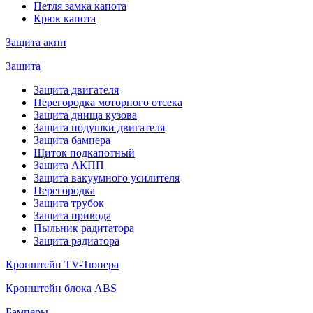
Петля замка капота
Крюк капота
Защита акпп
Защита
Защита двигателя
Перегородка моторного отсека
Защита днища кузова
Защита подушки двигателя
Защита бампера
Щиток подкапотный
Защита АКПП
Защита вакуумного усилителя
Перегородка
Защита трубок
Защита привода
Пыльник радитатора
Защита радиатора
Кронштейн TV-Тюнера
Кронштейн блока ABS
Бамперы