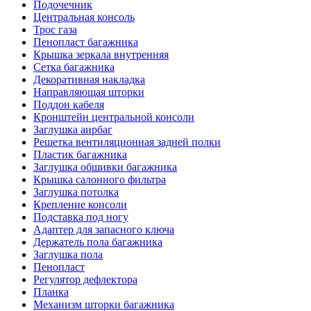
Подочечник
Центральная консоль
Трос газа
Пенопласт багажника
Крышка зеркала внутренняя
Сетка багажника
Декоративная накладка
Направляющая шторки
Поддон кабеля
Кронштейн центральной консоли
Заглушка аирбаг
Решетка вентиляционная задней полки
Пластик багажника
Заглушка обшивки багажника
Крышка салонного фильтра
Заглушка потолка
Крепление консоли
Подставка под ногу
Адаптер для запасного ключа
Держатель пола багажника
Заглушка пола
Пенопласт
Регулятор дефлектора
Планка
Механизм шторки багажника