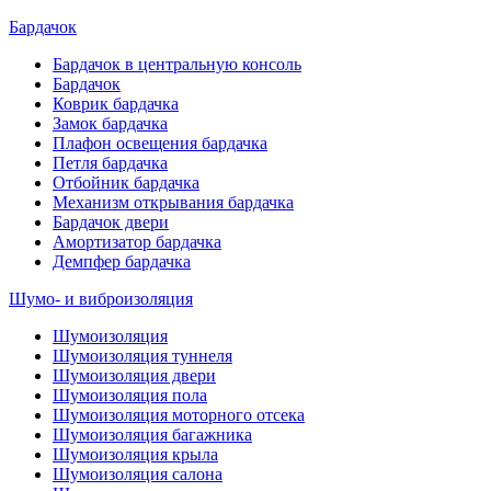
Бардачок
Бардачок в центральную консоль
Бардачок
Коврик бардачка
Замок бардачка
Плафон освещения бардачка
Петля бардачка
Отбойник бардачка
Механизм открывания бардачка
Бардачок двери
Амортизатор бардачка
Демпфер бардачка
Шумо- и виброизоляция
Шумоизоляция
Шумоизоляция туннеля
Шумоизоляция двери
Шумоизоляция пола
Шумоизоляция моторного отсека
Шумоизоляция багажника
Шумоизоляция крыла
Шумоизоляция салона