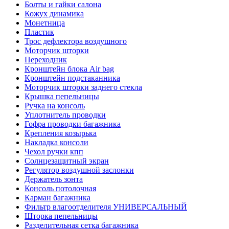
Болты и гайки салона
Кожух динамика
Монетница
Пластик
Трос дефлектора воздушного
Моторчик шторки
Переходник
Кронштейн блока Air bag
Кронштейн подстаканника
Моторчик шторки заднего стекла
Крышка пепельницы
Ручка на консоль
Уплотнитель проводки
Гофра проводки багажника
Крепления козырька
Накладка консоли
Чехол ручки кпп
Солнцезащитный экран
Регулятор воздушной заслонки
Держатель зонта
Консоль потолочная
Карман багажника
Фильтр влагоотделителя УНИВЕРСАЛЬНЫЙ
Шторка пепельницы
Разделительная сетка багажника