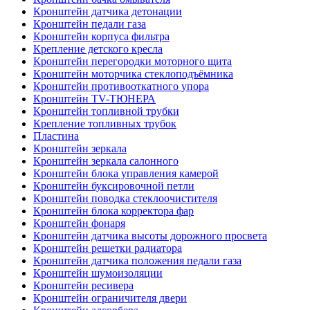
Кронштейн датчика детонации
Кронштейн педали газа
Кронштейн корпуса фильтра
Крепление детского кресла
Кронштейн перегородки моторного щита
Кронштейн моторчика стеклоподъёмника
Кронштейн противооткатного упора
Кронштейн TV-ТЮНЕРА
Кронштейн топливной трубки
Крепление топливных трубок
Пластина
Кронштейн зеркала
Кронштейн зеркала салонного
Кронштейн блока управления камерой
Кронштейн буксировочной петли
Кронштейн поводка стеклоочистителя
Кронштейн блока корректора фар
Кронштейн фонаря
Кронштейн датчика высоты дорожного просвета
Кронштейн решетки радиатора
Кронштейн датчика положения педали газа
Кронштейн шумоизоляции
Кронштейн ресивера
Кронштейн ограничителя двери