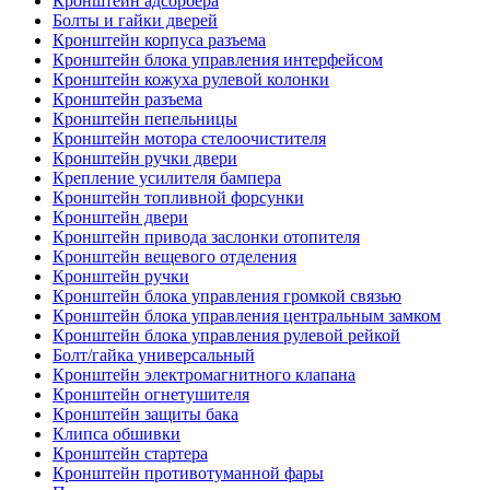
Кронштейн адсорбера
Болты и гайки дверей
Кронштейн корпуса разъема
Кронштейн блока управления интерфейсом
Кронштейн кожуха рулевой колонки
Кронштейн разъема
Кронштейн пепельницы
Кронштейн мотора стелоочистителя
Кронштейн ручки двери
Крепление усилителя бампера
Кронштейн топливной форсунки
Кронштейн двери
Кронштейн привода заслонки отопителя
Кронштейн вещевого отделения
Кронштейн ручки
Кронштейн блока управления громкой связью
Кронштейн блока управления центральным замком
Кронштейн блока управления рулевой рейкой
Болт/гайка универсальный
Кронштейн электромагнитного клапана
Кронштейн огнетушителя
Кронштейн защиты бака
Клипса обшивки
Кронштейн стартера
Кронштейн противотуманной фары