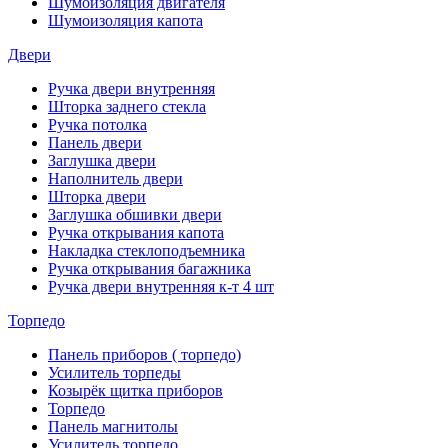
Шумоизоляция двигателя
Шумоизоляция капота
Двери
Ручка двери внутренняя
Шторка заднего стекла
Ручка потолка
Панель двери
Заглушка двери
Наполнитель двери
Шторка двери
Заглушка обшивки двери
Ручка открывания капота
Накладка стеклоподъемника
Ручка открывания багажника
Ручка двери внутренняя к-т 4 шт
Торпедо
Панель приборов ( торпедо)
Усилитель торпеды
Козырёк щитка приборов
Торпедо
Панель магнитолы
Усилитель торпедо