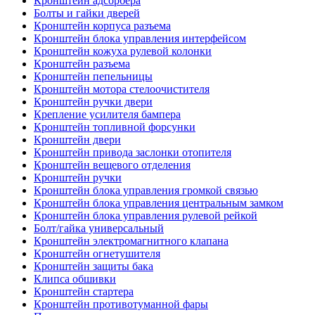
Кронштейн адсорбера
Болты и гайки дверей
Кронштейн корпуса разъема
Кронштейн блока управления интерфейсом
Кронштейн кожуха рулевой колонки
Кронштейн разъема
Кронштейн пепельницы
Кронштейн мотора стелоочистителя
Кронштейн ручки двери
Крепление усилителя бампера
Кронштейн топливной форсунки
Кронштейн двери
Кронштейн привода заслонки отопителя
Кронштейн вещевого отделения
Кронштейн ручки
Кронштейн блока управления громкой связью
Кронштейн блока управления центральным замком
Кронштейн блока управления рулевой рейкой
Болт/гайка универсальный
Кронштейн электромагнитного клапана
Кронштейн огнетушителя
Кронштейн защиты бака
Клипса обшивки
Кронштейн стартера
Кронштейн противотуманной фары