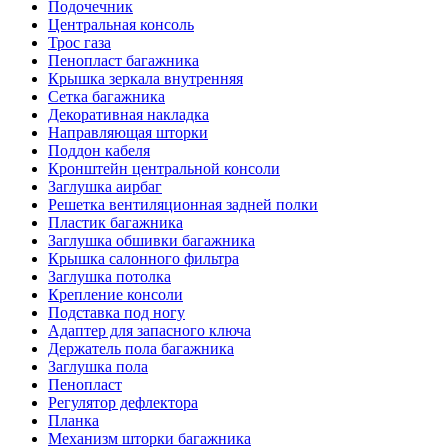
Подочечник
Центральная консоль
Трос газа
Пенопласт багажника
Крышка зеркала внутренняя
Сетка багажника
Декоративная накладка
Направляющая шторки
Поддон кабеля
Кронштейн центральной консоли
Заглушка аирбаг
Решетка вентиляционная задней полки
Пластик багажника
Заглушка обшивки багажника
Крышка салонного фильтра
Заглушка потолка
Крепление консоли
Подставка под ногу
Адаптер для запасного ключа
Держатель пола багажника
Заглушка пола
Пенопласт
Регулятор дефлектора
Планка
Механизм шторки багажника