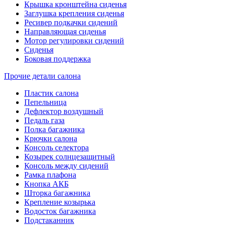
Крышка кронштейна сиденья
Заглушка крепления сиденья
Ресивер подкачки сидений
Направляющая сиденья
Мотор регулировки сидений
Сиденья
Боковая поддержка
Прочие детали салона
Пластик салона
Пепельница
Дефлектор воздушный
Педаль газа
Полка багажника
Крючки салона
Консоль селектора
Козырек солнцезащитный
Консоль между сидений
Рамка плафона
Кнопка АКБ
Шторка багажника
Крепление козырька
Водосток багажника
Подстаканник