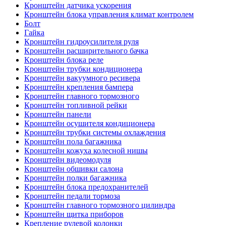
Кронштейн датчика ускорения
Кронштейн блока управления климат контролем
Болт
Гайка
Кронштейн гидроусилителя руля
Кронштейн расширительного бачка
Кронштейн блока реле
Кронштейн трубки кондиционера
Кронштейн вакуумного ресивера
Кронштейн крепления бампера
Кронштейн главного тормозного
Кронштейн топливной рейки
Кронштейн панели
Кронштейн осушителя кондиционера
Кронштейн трубки системы охлаждения
Кронштейн пола багажника
Кронштейн кожуха колесной нишы
Кронштейн видеомодуля
Кронштейн обшивки салона
Кронштейн полки багажника
Кронштейн блока предохранителей
Кронштейн педали тормоза
Кронштейн главного тормозного цилиндра
Кронштейн щитка приборов
Крепление рулевой колонки