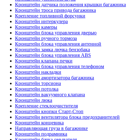
Кронштейн датчика положения крышки багажника
Кронштейн троса привода багажника
Крепление топливной форсунки
Кронштейн интеркулера
Кронштейн камеры
Кронштейн блока управления дверью
Кронштейн ручного тормоза
Кронштейн блока управления антенной
Кронштейн замка лючка бензобака
Кронштейн блока управления ABS
Кронштейн клапана печки
Кронштейн блока управления телефоном
Кронштейн накладки
Кронштейн амортизатора багажника
Кронштейн торсиона
Кронштейн потолка
Кронштейн вакуумного клапана
Кронштейн люка
Крепление стеклоочистителя
Кронштейн кнопки Старт-Стоп
Кронштейн вентилятора блока предохранителей
Кронштейн концевика
Направляющая груза в багажнике
Кронштейн подрамника
Кронштейн бачка омывателя