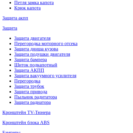
Петля замка капота
Крюк капота
Защита акпп
Защита
Защита двигателя
Перегородка моторного отсека
Защита днища кузова
Защита подушки двигателя
Защита бампера
Щиток подкапотный
Защита АКПП
Защита вакуумного усилителя
Перегородка
Защита трубок
Защита привода
Пыльник радитатора
Защита радиатора
Кронштейн TV-Тюнера
Кронштейн блока ABS
Бамперы