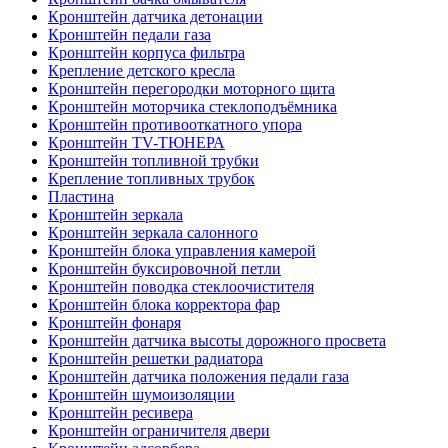
Кронштейн датчика детонации
Кронштейн педали газа
Кронштейн корпуса фильтра
Крепление детского кресла
Кронштейн перегородки моторного щита
Кронштейн моторчика стеклоподъёмника
Кронштейн противооткатного упора
Кронштейн TV-ТЮНЕРА
Кронштейн топливной трубки
Крепление топливных трубок
Пластина
Кронштейн зеркала
Кронштейн зеркала салонного
Кронштейн блока управления камерой
Кронштейн буксировочной петли
Кронштейн поводка стеклоочистителя
Кронштейн блока корректора фар
Кронштейн фонаря
Кронштейн датчика высоты дорожного просвета
Кронштейн решетки радиатора
Кронштейн датчика положения педали газа
Кронштейн шумоизоляции
Кронштейн ресивера
Кронштейн ограничителя двери