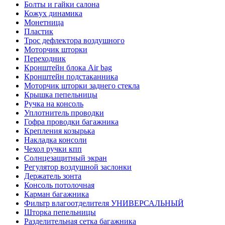
Болты и гайки салона
Кожух динамика
Монетница
Пластик
Трос дефлектора воздушного
Моторчик шторки
Переходник
Кронштейн блока Air bag
Кронштейн подстаканника
Моторчик шторки заднего стекла
Крышка пепельницы
Ручка на консоль
Уплотнитель проводки
Гофра проводки багажника
Крепления козырька
Накладка консоли
Чехол ручки кпп
Солнцезащитный экран
Регулятор воздушной заслонки
Держатель зонта
Консоль потолочная
Карман багажника
Фильтр влагоотделителя УНИВЕРСАЛЬНЫЙ
Шторка пепельницы
Разделительная сетка багажника