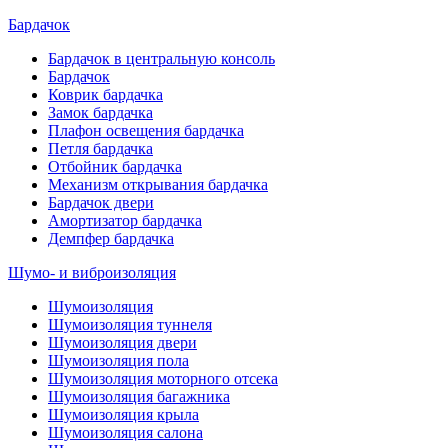
Бардачок
Бардачок в центральную консоль
Бардачок
Коврик бардачка
Замок бардачка
Плафон освещения бардачка
Петля бардачка
Отбойник бардачка
Механизм открывания бардачка
Бардачок двери
Амортизатор бардачка
Демпфер бардачка
Шумо- и виброизоляция
Шумоизоляция
Шумоизоляция туннеля
Шумоизоляция двери
Шумоизоляция пола
Шумоизоляция моторного отсека
Шумоизоляция багажника
Шумоизоляция крыла
Шумоизоляция салона