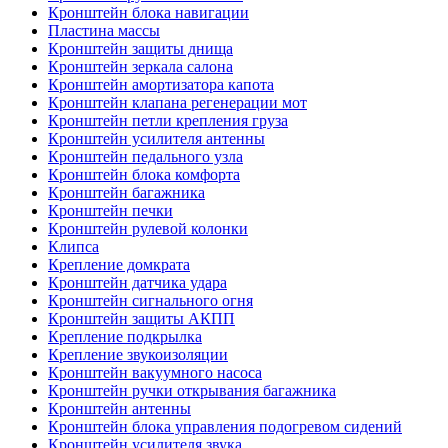
Кронштейн блока навигации
Пластина массы
Кронштейн защиты днища
Кронштейн зеркала салона
Кронштейн амортизатора капота
Кронштейн клапана регенерации мот
Кронштейн петли крепления груза
Кронштейн усилителя антенны
Кронштейн педального узла
Кронштейн блока комфорта
Кронштейн багажника
Кронштейн печки
Кронштейн рулевой колонки
Клипса
Крепление домкрата
Кронштейн датчика удара
Кронштейн сигнального огня
Кронштейн защиты АКПП
Крепление подкрылка
Крепление звукоизоляции
Кронштейн вакуумного насоса
Кронштейн ручки открывания багажника
Кронштейн антенны
Кронштейн блока управления подогревом сидений
Кронштейн усилителя звука