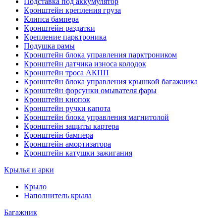
Подставка под аккумулятор
Кронштейн крепления груза
Клипса бампера
Кронштейн раздатки
Крепление парктроника
Подушка рамы
Кронштейн блока управления парктроником
Кронштейн датчика износа колодок
Кронштейн троса АКПП
Кронштейн блока управления крышкой багажника
Кронштейн форсунки омывателя фары
Кронштейн кнопок
Кронштейн ручки капота
Кронштейн блока управления магнитолой
Кронштейн защиты картера
Кронштейн бампера
Кронштейн амортизатора
Кронштейн катушки зажигания
Крылья и арки
Крыло
Наполнитель крыла
Багажник