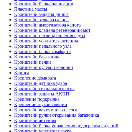
Кронштейн блока навигации
Пластина массы
Кронштейн защиты днища
Кронштейн зеркала салона
Кронштейн амортизатора капота
Кронштейн клапана регенерации мот
Кронштейн петли крепления груза
Кронштейн усилителя антенны
Кронштейн педального узла
Кронштейн блока комфорта
Кронштейн багажника
Кронштейн печки
Кронштейн рулевой колонки
Клипса
Крепление домкрата
Кронштейн датчика удара
Кронштейн сигнального огня
Кронштейн защиты АКПП
Крепление подкрылка
Крепление звукоизоляции
Кронштейн вакуумного насоса
Кронштейн ручки открывания багажника
Кронштейн антенны
Кронштейн блока управления подогревом сидений
Кронштейн усилителя звука