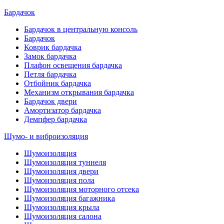
Бардачок
Бардачок в центральную консоль
Бардачок
Коврик бардачка
Замок бардачка
Плафон освещения бардачка
Петля бардачка
Отбойник бардачка
Механизм открывания бардачка
Бардачок двери
Амортизатор бардачка
Демпфер бардачка
Шумо- и виброизоляция
Шумоизоляция
Шумоизоляция туннеля
Шумоизоляция двери
Шумоизоляция пола
Шумоизоляция моторного отсека
Шумоизоляция багажника
Шумоизоляция крыла
Шумоизоляция салона