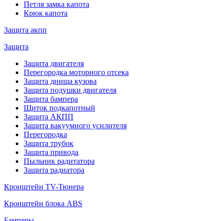
Петля замка капота
Крюк капота
Защита акпп
Защита
Защита двигателя
Перегородка моторного отсека
Защита днища кузова
Защита подушки двигателя
Защита бампера
Щиток подкапотный
Защита АКПП
Защита вакуумного усилителя
Перегородка
Защита трубок
Защита привода
Пыльник радитатора
Защита радиатора
Кронштейн TV-Тюнера
Кронштейн блока ABS
Бамперы