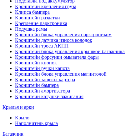
Подставка под аккумулятор
Кронштейн крепления груза
Клипса бампера
Кронштейн раздатки
Крепление парктроника
Подушка рамы
Кронштейн блока управления парктроником
Кронштейн датчика износа колодок
Кронштейн троса АКПП
Кронштейн блока управления крышкой багажника
Кронштейн форсунки омывателя фары
Кронштейн кнопок
Кронштейн ручки капота
Кронштейн блока управления магнитолой
Кронштейн защиты картера
Кронштейн бампера
Кронштейн амортизатора
Кронштейн катушки зажигания
Крылья и арки
Крыло
Наполнитель крыла
Багажник