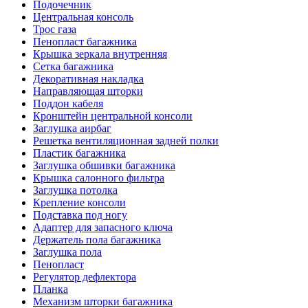
Подочечник
Центральная консоль
Трос газа
Пенопласт багажника
Крышка зеркала внутренняя
Сетка багажника
Декоративная накладка
Направляющая шторки
Поддон кабеля
Кронштейн центральной консоли
Заглушка аирбаг
Решетка вентиляционная задней полки
Пластик багажника
Заглушка обшивки багажника
Крышка салонного фильтра
Заглушка потолка
Крепление консоли
Подставка под ногу
Адаптер для запасного ключа
Держатель пола багажника
Заглушка пола
Пенопласт
Регулятор дефлектора
Планка
Механизм шторки багажника