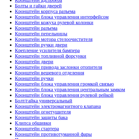
Кронштейн адсорбера
Болты и гайки дверей
Кронштейн корпуса разъема
Кронштейн блока управления интерфейсом
Кронштейн кожуха рулевой колонки
Кронштейн разъема
Кронштейн пепельницы
Кронштейн мотора стелоочистителя
Кронштейн ручки двери
Крепление усилителя бампера
Кронштейн топливной форсунки
Кронштейн двери
Кронштейн привода заслонки отопителя
Кронштейн вещевого отделения
Кронштейн ручки
Кронштейн блока управления громкой связью
Кронштейн блока управления центральным замком
Кронштейн блока управления рулевой рейкой
Болт/гайка универсальный
Кронштейн электромагнитного клапана
Кронштейн огнетушителя
Кронштейн защиты бака
Клипса обшивки
Кронштейн стартера
Кронштейн противотуманной фары