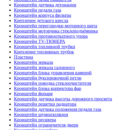
Кронштейн датчика детонации
Кронштейн педали газа
Кронштейн корпуса фильтра
Крепление детского кресла
Кронштейн перегородки моторного щита
Кронштейн моторчика стеклоподъёмника
Кронштейн противооткатного упора
Кронштейн TV-ТЮНЕРА
Кронштейн топливной трубки
Крепление топливных трубок
Пластина
Кронштейн зеркала
Кронштейн зеркала салонного
Кронштейн блока управления камерой
Кронштейн буксировочной петли
Кронштейн поводка стеклоочистителя
Кронштейн блока корректора фар
Кронштейн фонаря
Кронштейн датчика высоты дорожного просвета
Кронштейн решетки радиатора
Кронштейн датчика положения педали газа
Кронштейн шумоизоляции
Кронштейн ресивера
Кронштейн ограничителя двери