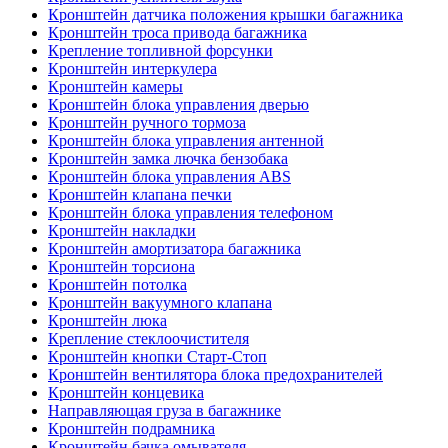
Кронштейн датчика положения крышки багажника
Кронштейн троса привода багажника
Крепление топливной форсунки
Кронштейн интеркулера
Кронштейн камеры
Кронштейн блока управления дверью
Кронштейн ручного тормоза
Кронштейн блока управления антенной
Кронштейн замка лючка бензобака
Кронштейн блока управления ABS
Кронштейн клапана печки
Кронштейн блока управления телефоном
Кронштейн накладки
Кронштейн амортизатора багажника
Кронштейн торсиона
Кронштейн потолка
Кронштейн вакуумного клапана
Кронштейн люка
Крепление стеклоочистителя
Кронштейн кнопки Старт-Стоп
Кронштейн вентилятора блока предохранителей
Кронштейн концевика
Направляющая груза в багажнике
Кронштейн подрамника
Кронштейн бачка омывателя