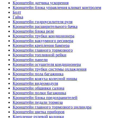
Кронштейн датчика ускорения
Кронштейн блока управления климат контролем
Болт
Гайка
Кронштейн гидроусилителя руля
Кронштейн расширительного бачка
Кронштейн блока реле
Кронштейн трубки кондиционера
Кронштейн вакуумного ресивера
Кронштейн крепления бампера
Кронштейн главного тормозного
Кронштейн топливной рейки
Кронштейн панели
Кронштейн осушителя кондиционера
Кронштейн трубки системы охлаждения
Кронштейн пола багажника
Кронштейн кожуха колесной нишы
Кронштейн видеомодуля
Кронштейн обшивки салона
Кронштейн полки багажника
Кронштейн блока предохранителей
Кронштейн педали тормоза
Кронштейн главного тормозного цилиндра
Кронштейн щитка приборов
Крепление рулевой колонки