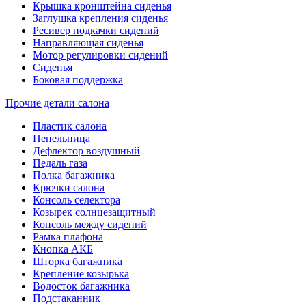
Крышка кронштейна сиденья
Заглушка крепления сиденья
Ресивер подкачки сидений
Направляющая сиденья
Мотор регулировки сидений
Сиденья
Боковая поддержка
Прочие детали салона
Пластик салона
Пепельница
Дефлектор воздушный
Педаль газа
Полка багажника
Крючки салона
Консоль селектора
Козырек солнцезащитный
Консоль между сидений
Рамка плафона
Кнопка АКБ
Шторка багажника
Крепление козырька
Водосток багажника
Подстаканник