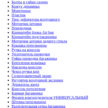
Болты и гайки салона
Кожух динамика
Монетница
Пластик
Трос дефлектора воздушного
Моторчик шторки
Переходник
Кронштейн блока Air bag
Кронштейн подстаканника
Моторчик шторки заднего стекла
Крышка пепельницы
Ручка на консоль
Уплотнитель проводки
Гофра проводки багажника
Крепления козырька
Накладка консоли
Чехол ручки кпп
Солнцезащитный экран
Регулятор воздушной заслонки
Держатель зонта
Консоль потолочная
Карман багажника
Фильтр влагоотделителя УНИВЕРСАЛЬНЫЙ
Шторка пепельницы
Разделительная сетка багажника