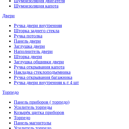
Шумоизоляция двигателя
Шумоизоляция капота
Двери
Ручка двери внутренняя
Шторка заднего стекла
Ручка потолка
Панель двери
Заглушка двери
Наполнитель двери
Шторка двери
Заглушка обшивки двери
Ручка открывания капота
Накладка стеклоподъемника
Ручка открывания багажника
Ручка двери внутренняя к-т 4 шт
Торпедо
Панель приборов ( торпедо)
Усилитель торпеды
Козырёк щитка приборов
Торпедо
Панель магнитолы
Усилитель торпедо