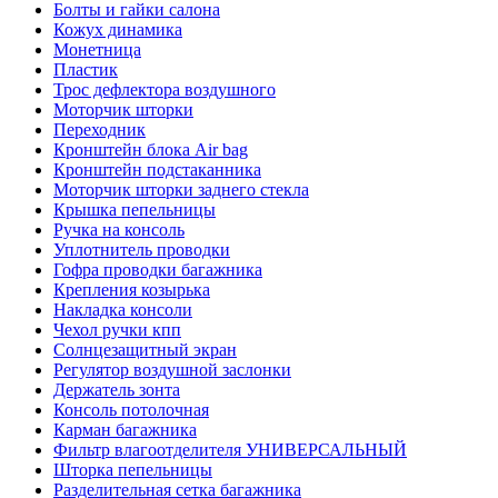
Болты и гайки салона
Кожух динамика
Монетница
Пластик
Трос дефлектора воздушного
Моторчик шторки
Переходник
Кронштейн блока Air bag
Кронштейн подстаканника
Моторчик шторки заднего стекла
Крышка пепельницы
Ручка на консоль
Уплотнитель проводки
Гофра проводки багажника
Крепления козырька
Накладка консоли
Чехол ручки кпп
Солнцезащитный экран
Регулятор воздушной заслонки
Держатель зонта
Консоль потолочная
Карман багажника
Фильтр влагоотделителя УНИВЕРСАЛЬНЫЙ
Шторка пепельницы
Разделительная сетка багажника