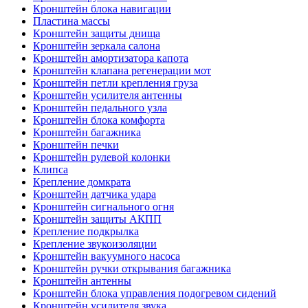
Кронштейн блока навигации
Пластина массы
Кронштейн защиты днища
Кронштейн зеркала салона
Кронштейн амортизатора капота
Кронштейн клапана регенерации мот
Кронштейн петли крепления груза
Кронштейн усилителя антенны
Кронштейн педального узла
Кронштейн блока комфорта
Кронштейн багажника
Кронштейн печки
Кронштейн рулевой колонки
Клипса
Крепление домкрата
Кронштейн датчика удара
Кронштейн сигнального огня
Кронштейн защиты АКПП
Крепление подкрылка
Крепление звукоизоляции
Кронштейн вакуумного насоса
Кронштейн ручки открывания багажника
Кронштейн антенны
Кронштейн блока управления подогревом сидений
Кронштейн усилителя звука