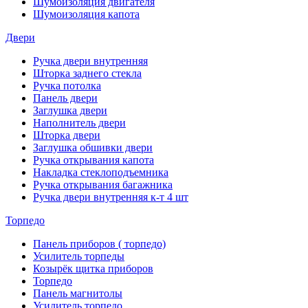
Шумоизоляция двигателя
Шумоизоляция капота
Двери
Ручка двери внутренняя
Шторка заднего стекла
Ручка потолка
Панель двери
Заглушка двери
Наполнитель двери
Шторка двери
Заглушка обшивки двери
Ручка открывания капота
Накладка стеклоподъемника
Ручка открывания багажника
Ручка двери внутренняя к-т 4 шт
Торпедо
Панель приборов ( торпедо)
Усилитель торпеды
Козырёк щитка приборов
Торпедо
Панель магнитолы
Усилитель торпедо