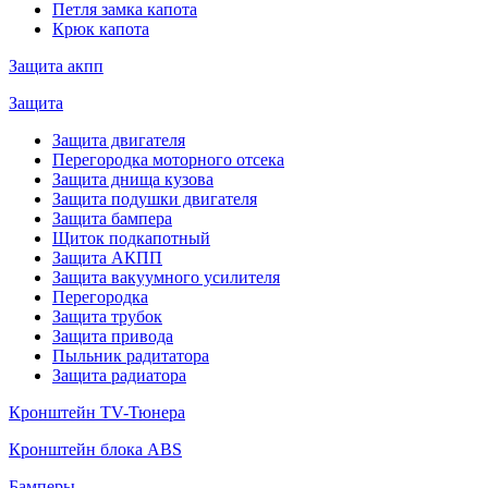
Петля замка капота
Крюк капота
Защита акпп
Защита
Защита двигателя
Перегородка моторного отсека
Защита днища кузова
Защита подушки двигателя
Защита бампера
Щиток подкапотный
Защита АКПП
Защита вакуумного усилителя
Перегородка
Защита трубок
Защита привода
Пыльник радитатора
Защита радиатора
Кронштейн TV-Тюнера
Кронштейн блока ABS
Бамперы