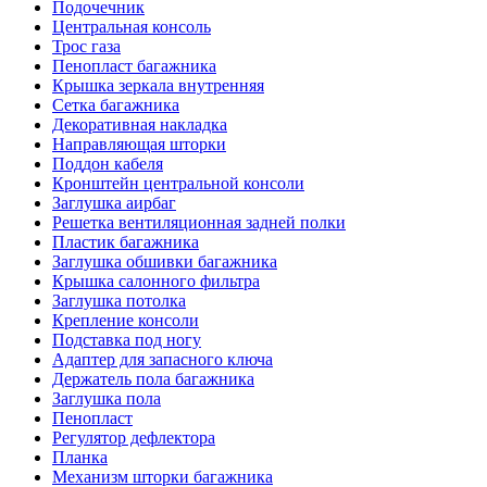
Подочечник
Центральная консоль
Трос газа
Пенопласт багажника
Крышка зеркала внутренняя
Сетка багажника
Декоративная накладка
Направляющая шторки
Поддон кабеля
Кронштейн центральной консоли
Заглушка аирбаг
Решетка вентиляционная задней полки
Пластик багажника
Заглушка обшивки багажника
Крышка салонного фильтра
Заглушка потолка
Крепление консоли
Подставка под ногу
Адаптер для запасного ключа
Держатель пола багажника
Заглушка пола
Пенопласт
Регулятор дефлектора
Планка
Механизм шторки багажника