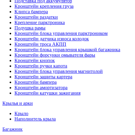
Подставка под аккумулятор
Кронштейн крепления груза
Клипса бампера
Кронштейн раздатки
Крепление парктроника
Подушка рамы
Кронштейн блока управления парктроником
Кронштейн датчика износа колодок
Кронштейн троса АКПП
Кронштейн блока управления крышкой багажника
Кронштейн форсунки омывателя фары
Кронштейн кнопок
Кронштейн ручки капота
Кронштейн блока управления магнитолой
Кронштейн защиты картера
Кронштейн бампера
Кронштейн амортизатора
Кронштейн катушки зажигания
Крылья и арки
Крыло
Наполнитель крыла
Багажник