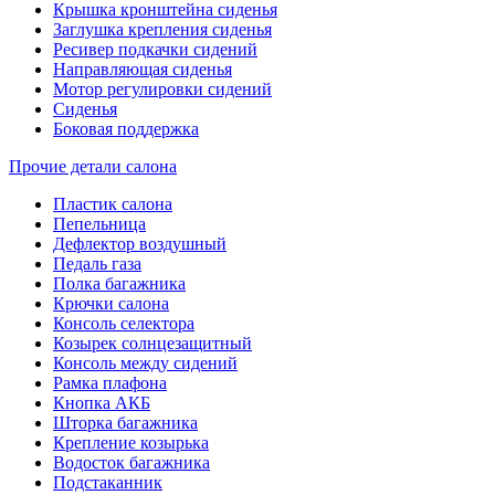
Крышка кронштейна сиденья
Заглушка крепления сиденья
Ресивер подкачки сидений
Направляющая сиденья
Мотор регулировки сидений
Сиденья
Боковая поддержка
Прочие детали салона
Пластик салона
Пепельница
Дефлектор воздушный
Педаль газа
Полка багажника
Крючки салона
Консоль селектора
Козырек солнцезащитный
Консоль между сидений
Рамка плафона
Кнопка АКБ
Шторка багажника
Крепление козырька
Водосток багажника
Подстаканник