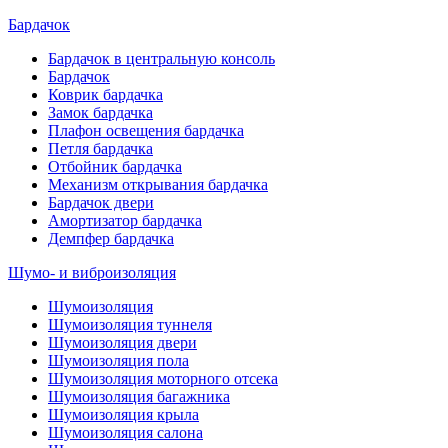
Бардачок
Бардачок в центральную консоль
Бардачок
Коврик бардачка
Замок бардачка
Плафон освещения бардачка
Петля бардачка
Отбойник бардачка
Механизм открывания бардачка
Бардачок двери
Амортизатор бардачка
Демпфер бардачка
Шумо- и виброизоляция
Шумоизоляция
Шумоизоляция туннеля
Шумоизоляция двери
Шумоизоляция пола
Шумоизоляция моторного отсека
Шумоизоляция багажника
Шумоизоляция крыла
Шумоизоляция салона