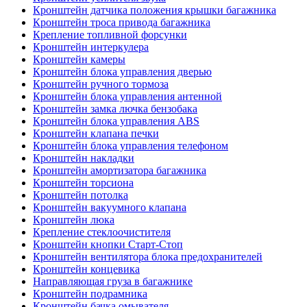
Кронштейн датчика положения крышки багажника
Кронштейн троса привода багажника
Крепление топливной форсунки
Кронштейн интеркулера
Кронштейн камеры
Кронштейн блока управления дверью
Кронштейн ручного тормоза
Кронштейн блока управления антенной
Кронштейн замка лючка бензобака
Кронштейн блока управления ABS
Кронштейн клапана печки
Кронштейн блока управления телефоном
Кронштейн накладки
Кронштейн амортизатора багажника
Кронштейн торсиона
Кронштейн потолка
Кронштейн вакуумного клапана
Кронштейн люка
Крепление стеклоочистителя
Кронштейн кнопки Старт-Стоп
Кронштейн вентилятора блока предохранителей
Кронштейн концевика
Направляющая груза в багажнике
Кронштейн подрамника
Кронштейн бачка омывателя