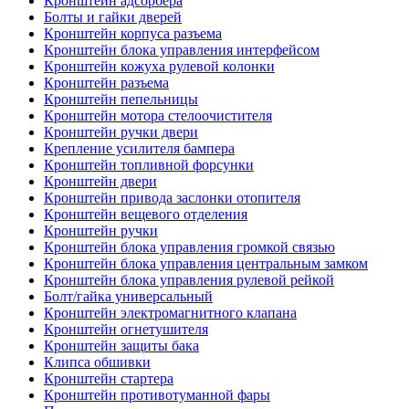
Кронштейн адсорбера
Болты и гайки дверей
Кронштейн корпуса разъема
Кронштейн блока управления интерфейсом
Кронштейн кожуха рулевой колонки
Кронштейн разъема
Кронштейн пепельницы
Кронштейн мотора стелоочистителя
Кронштейн ручки двери
Крепление усилителя бампера
Кронштейн топливной форсунки
Кронштейн двери
Кронштейн привода заслонки отопителя
Кронштейн вещевого отделения
Кронштейн ручки
Кронштейн блока управления громкой связью
Кронштейн блока управления центральным замком
Кронштейн блока управления рулевой рейкой
Болт/гайка универсальный
Кронштейн электромагнитного клапана
Кронштейн огнетушителя
Кронштейн защиты бака
Клипса обшивки
Кронштейн стартера
Кронштейн противотуманной фары