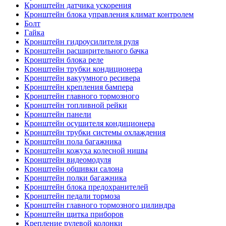
Кронштейн датчика ускорения
Кронштейн блока управления климат контролем
Болт
Гайка
Кронштейн гидроусилителя руля
Кронштейн расширительного бачка
Кронштейн блока реле
Кронштейн трубки кондиционера
Кронштейн вакуумного ресивера
Кронштейн крепления бампера
Кронштейн главного тормозного
Кронштейн топливной рейки
Кронштейн панели
Кронштейн осушителя кондиционера
Кронштейн трубки системы охлаждения
Кронштейн пола багажника
Кронштейн кожуха колесной нишы
Кронштейн видеомодуля
Кронштейн обшивки салона
Кронштейн полки багажника
Кронштейн блока предохранителей
Кронштейн педали тормоза
Кронштейн главного тормозного цилиндра
Кронштейн щитка приборов
Крепление рулевой колонки