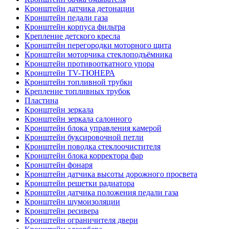
Кронштейн датчика детонации
Кронштейн педали газа
Кронштейн корпуса фильтра
Крепление детского кресла
Кронштейн перегородки моторного щита
Кронштейн моторчика стеклоподъёмника
Кронштейн противооткатного упора
Кронштейн TV-ТЮНЕРА
Кронштейн топливной трубки
Крепление топливных трубок
Пластина
Кронштейн зеркала
Кронштейн зеркала салонного
Кронштейн блока управления камерой
Кронштейн буксировочной петли
Кронштейн поводка стеклоочистителя
Кронштейн блока корректора фар
Кронштейн фонаря
Кронштейн датчика высоты дорожного просвета
Кронштейн решетки радиатора
Кронштейн датчика положения педали газа
Кронштейн шумоизоляции
Кронштейн ресивера
Кронштейн ограничителя двери