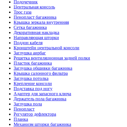
Подочечник
Центральная консоль
Трос газа
Пенопласт багажника
Крышка зеркала внутренняя
Сетка багажника
Декоративная накладка
Направляющая шторки
Поддон кабеля
Кронштейн центральной консоли
Заглушка аирбаг
Решетка вентиляционная задней полки
Пластик багажника
Заглушка обшивки багажника
Крышка салонного фильтра
Заглушка потолка
Крепление консоли
Подставка под ногу
Адаптер для запасного ключа
Держатель пола багажника
Заглушка пола
Пенопласт
Регулятор дефлектора
Планка
Механизм шторки багажника