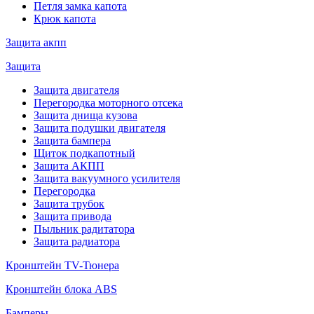
Петля замка капота
Крюк капота
Защита акпп
Защита
Защита двигателя
Перегородка моторного отсека
Защита днища кузова
Защита подушки двигателя
Защита бампера
Щиток подкапотный
Защита АКПП
Защита вакуумного усилителя
Перегородка
Защита трубок
Защита привода
Пыльник радитатора
Защита радиатора
Кронштейн TV-Тюнера
Кронштейн блока ABS
Бамперы