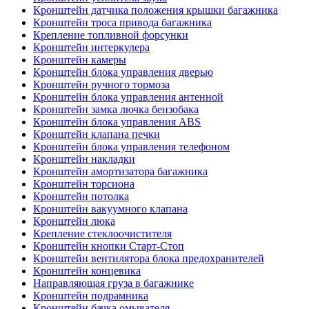
Кронштейн датчика положения крышки багажника
Кронштейн троса привода багажника
Крепление топливной форсунки
Кронштейн интеркулера
Кронштейн камеры
Кронштейн блока управления дверью
Кронштейн ручного тормоза
Кронштейн блока управления антенной
Кронштейн замка лючка бензобака
Кронштейн блока управления ABS
Кронштейн клапана печки
Кронштейн блока управления телефоном
Кронштейн накладки
Кронштейн амортизатора багажника
Кронштейн торсиона
Кронштейн потолка
Кронштейн вакуумного клапана
Кронштейн люка
Крепление стеклоочистителя
Кронштейн кнопки Старт-Стоп
Кронштейн вентилятора блока предохранителей
Кронштейн концевика
Направляющая груза в багажнике
Кронштейн подрамника
Кронштейн бачка омывателя