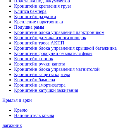
Подставка под аккумулятор
Кронштейн крепления груза
Клипса бампера
Кронштейн раздатки
Крепление парктроника
Подушка рамы
Кронштейн блока управления парктроником
Кронштейн датчика износа колодок
Кронштейн троса АКПП
Кронштейн блока управления крышкой багажника
Кронштейн форсунки омывателя фары
Кронштейн кнопок
Кронштейн ручки капота
Кронштейн блока управления магнитолой
Кронштейн защиты картера
Кронштейн бампера
Кронштейн амортизатора
Кронштейн катушки зажигания
Крылья и арки
Крыло
Наполнитель крыла
Багажник