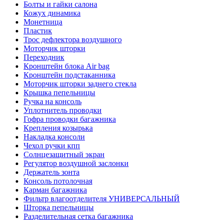
Болты и гайки салона
Кожух динамика
Монетница
Пластик
Трос дефлектора воздушного
Моторчик шторки
Переходник
Кронштейн блока Air bag
Кронштейн подстаканника
Моторчик шторки заднего стекла
Крышка пепельницы
Ручка на консоль
Уплотнитель проводки
Гофра проводки багажника
Крепления козырька
Накладка консоли
Чехол ручки кпп
Солнцезащитный экран
Регулятор воздушной заслонки
Держатель зонта
Консоль потолочная
Карман багажника
Фильтр влагоотделителя УНИВЕРСАЛЬНЫЙ
Шторка пепельницы
Разделительная сетка багажника