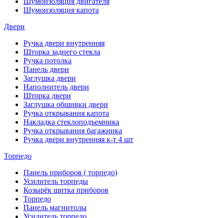
Шумоизоляция двигателя
Шумоизоляция капота
Двери
Ручка двери внутренняя
Шторка заднего стекла
Ручка потолка
Панель двери
Заглушка двери
Наполнитель двери
Шторка двери
Заглушка обшивки двери
Ручка открывания капота
Накладка стеклоподъемника
Ручка открывания багажника
Ручка двери внутренняя к-т 4 шт
Торпедо
Панель приборов ( торпедо)
Усилитель торпеды
Козырёк щитка приборов
Торпедо
Панель магнитолы
Усилитель торпедо