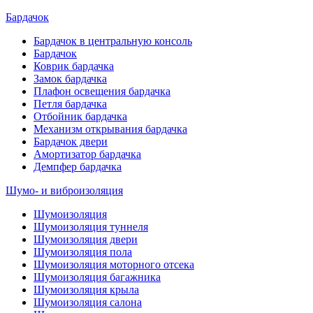
Бардачок
Бардачок в центральную консоль
Бардачок
Коврик бардачка
Замок бардачка
Плафон освещения бардачка
Петля бардачка
Отбойник бардачка
Механизм открывания бардачка
Бардачок двери
Амортизатор бардачка
Демпфер бардачка
Шумо- и виброизоляция
Шумоизоляция
Шумоизоляция туннеля
Шумоизоляция двери
Шумоизоляция пола
Шумоизоляция моторного отсека
Шумоизоляция багажника
Шумоизоляция крыла
Шумоизоляция салона