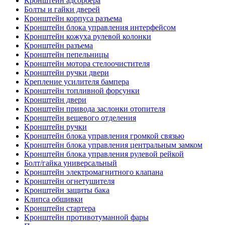
Кронштейн адсорбера
Болты и гайки дверей
Кронштейн корпуса разъема
Кронштейн блока управления интерфейсом
Кронштейн кожуха рулевой колонки
Кронштейн разъема
Кронштейн пепельницы
Кронштейн мотора стелоочистителя
Кронштейн ручки двери
Крепление усилителя бампера
Кронштейн топливной форсунки
Кронштейн двери
Кронштейн привода заслонки отопителя
Кронштейн вещевого отделения
Кронштейн ручки
Кронштейн блока управления громкой связью
Кронштейн блока управления центральным замком
Кронштейн блока управления рулевой рейкой
Болт/гайка универсальный
Кронштейн электромагнитного клапана
Кронштейн огнетушителя
Кронштейн защиты бака
Клипса обшивки
Кронштейн стартера
Кронштейн противотуманной фары