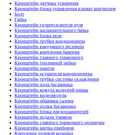
Кронштейн датчика ускорения
Кронштейн блока управления климат контролем
Болт
Гайка
Кронштейн гидроусилителя руля
Кронштейн расширительного бачка
Кронштейн блока реле
Кронштейн трубки кондиционера
Кронштейн вакуумного ресивера
Кронштейн крепления бампера
Кронштейн главного тормозного
Кронштейн топливной рейки
Кронштейн панели
Кронштейн осушителя кондиционера
Кронштейн трубки системы охлаждения
Кронштейн пола багажника
Кронштейн кожуха колесной нишы
Кронштейн видеомодуля
Кронштейн обшивки салона
Кронштейн полки багажника
Кронштейн блока предохранителей
Кронштейн педали тормоза
Кронштейн главного тормозного цилиндра
Кронштейн щитка приборов
Крепление рулевой колонки