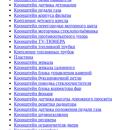
Кронштейн датчика детонации
Кронштейн педали газа
Кронштейн корпуса фильтра
Крепление детского кресла
Кронштейн перегородки моторного щита
Кронштейн моторчика стеклоподъёмника
Кронштейн противооткатного упора
Кронштейн TV-ТЮНЕРА
Кронштейн топливной трубки
Крепление топливных трубок
Пластина
Кронштейн зеркала
Кронштейн зеркала салонного
Кронштейн блока управления камерой
Кронштейн буксировочной петли
Кронштейн поводка стеклоочистителя
Кронштейн блока корректора фар
Кронштейн фонаря
Кронштейн датчика высоты дорожного просвета
Кронштейн решетки радиатора
Кронштейн датчика положения педали газа
Кронштейн шумоизоляции
Кронштейн ресивера
Кронштейн ограничителя двери