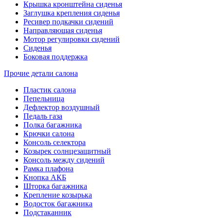
Крышка кронштейна сиденья
Заглушка крепления сиденья
Ресивер подкачки сидений
Направляющая сиденья
Мотор регулировки сидений
Сиденья
Боковая поддержка
Прочие детали салона
Пластик салона
Пепельница
Дефлектор воздушный
Педаль газа
Полка багажника
Крючки салона
Консоль селектора
Козырек солнцезащитный
Консоль между сидений
Рамка плафона
Кнопка АКБ
Шторка багажника
Крепление козырька
Водосток багажника
Подстаканник