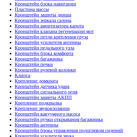
Кронштейн блока навигации
Пластина массы
Кронштейн защиты днища
Кронштейн зеркала салона
Кронштейн амортизатора капота
Кронштейн клапана регенерации мот
Кронштейн петли крепления груза
Кронштейн усилителя антенны
Кронштейн педального узла
Кронштейн блока комфорта
Кронштейн багажника
Кронштейн печки
Кронштейн рулевой колонки
Клипса
Крепление домкрата
Кронштейн датчика удара
Кронштейн сигнального огня
Кронштейн защиты АКПП
Крепление подкрылка
Крепление звукоизоляции
Кронштейн вакуумного насоса
Кронштейн ручки открывания багажника
Кронштейн антенны
Кронштейн блока управления подогревом сидений
Кронштейн усилителя звука