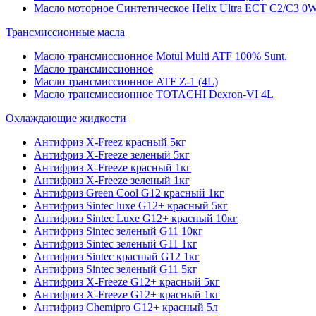
Масло моторное Синтетическое Helix Ultra ECT C2/C3 0W
Трансмиссионные масла
Масло трансмиссионное Motul Multi ATF 100% Sunt.
Масло трансмиссионное
Масло трансмиссионное ATF Z-1 (4L)
Масло трансмиссионное TOTACHI Dexron-VI 4L
Охлаждающие жидкости
Антифриз X-Freez красный 5кг
Антифриз X-Freeze зеленый 5кг
Антифриз X-Freeze красный 1кг
Антифриз X-Freeze зеленый 1кг
Антифриз Green Cool G12 красный 1кг
Антифриз Sintec luxe G12+ красный 5кг
Антифриз Sintec Luxe G12+ красный 10кг
Антифриз Sintec зеленый G11 10кг
Антифриз Sintec зеленый G11 1кг
Антифриз Sintec красный G12 1кг
Антифриз Sintec зеленый G11 5кг
Антифриз X-Freeze G12+ красный 5кг
Антифриз X-Freeze G12+ красный 1кг
Антифриз Chemipro G12+ красный 5л