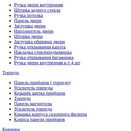
Ручка двери внутренняя
Шторка заднего стекла
Ручка потолка
Панель двери
Заглушка двери
Наполнитель двери
Шторка двери
Заглушка обшивки двери
Ручка открывания капота
Накладка стеклоподъемника
Ручка открывания багажника
Ручка двери внутренняя к-т 4 шт
Торпедо
Панель приборов ( торпедо)
Усилитель торпеды
Козырёк щитка приборов
Торпедо
Панель магнитолы
Усилитель торпедо
Крышка корпуса салонного фильтра
Клипса панели приборов
Коврики