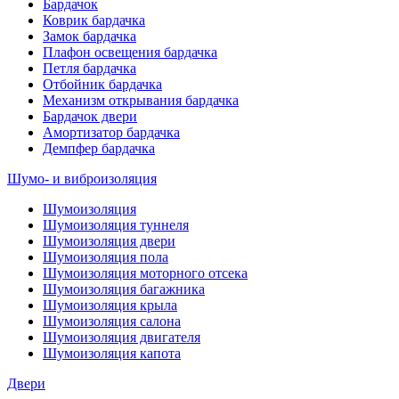
Бардачок
Коврик бардачка
Замок бардачка
Плафон освещения бардачка
Петля бардачка
Отбойник бардачка
Механизм открывания бардачка
Бардачок двери
Амортизатор бардачка
Демпфер бардачка
Шумо- и виброизоляция
Шумоизоляция
Шумоизоляция туннеля
Шумоизоляция двери
Шумоизоляция пола
Шумоизоляция моторного отсека
Шумоизоляция багажника
Шумоизоляция крыла
Шумоизоляция салона
Шумоизоляция двигателя
Шумоизоляция капота
Двери