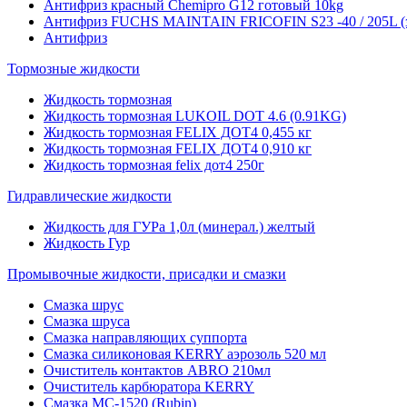
Антифриз красный Chemipro G12 готовый 10kg
Антифриз FUCHS MAINTAIN FRICOFIN S23 -40 / 205L (
Антифриз
Тормозные жидкости
Жидкость тормозная
Жидкость тормозная LUKOIL DOT 4.6 (0.91KG)
Жидкость тормозная FELIX ДОТ4 0,455 кг
Жидкость тормозная FELIX ДОТ4 0,910 кг
Жидкость тормозная felix дот4 250г
Гидравлические жидкости
Жидкость для ГУРа 1,0л (минерал.) желтый
Жидкость Гур
Промывочные жидкости, присадки и смазки
Смазка шрус
Смазка шруса
Смазка направляющих суппорта
Смазка силиконовая KERRY аэрозоль 520 мл
Очиститель контактов ABRO 210мл
Очиститель карбюратора KERRY
Смазка МС-1520 (Rubin)