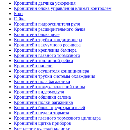
Кронштейн датчика ускорения
Кронштейн блока управления климат контролем
Болт
Гайка
Кронштейн гидроусилителя руля
Кронштейн расширительного бачка
Кронштейн блока реле
Кронштейн трубки кондиционера
Кронштейн вакуумного ресивера
Кронштейн крепления бампера
Кронштейн главного тормозного
Кронштейн топливной рейки
Кронштейн панели
Кронштейн осушителя кондиционера
Кронштейн трубки системы охлаждения
Кронштейн пола багажника
Кронштейн кожуха колесной нишы
Кронштейн видеомодуля
Кронштейн обшивки салона
Кронштейн полки багажника
Кронштейн блока предохранителей
Кронштейн педали тормоза
Кронштейн главного тормозного цилиндра
Кронштейн щитка приборов
Крепление рулевой колонки