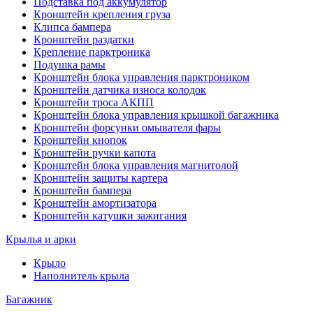
Подставка под аккумулятор
Кронштейн крепления груза
Клипса бампера
Кронштейн раздатки
Крепление парктроника
Подушка рамы
Кронштейн блока управления парктроником
Кронштейн датчика износа колодок
Кронштейн троса АКПП
Кронштейн блока управления крышкой багажника
Кронштейн форсунки омывателя фары
Кронштейн кнопок
Кронштейн ручки капота
Кронштейн блока управления магнитолой
Кронштейн защиты картера
Кронштейн бампера
Кронштейн амортизатора
Кронштейн катушки зажигания
Крылья и арки
Крыло
Наполнитель крыла
Багажник