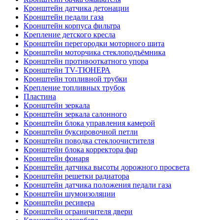
Кронштейн датчика детонации
Кронштейн педали газа
Кронштейн корпуса фильтра
Крепление детского кресла
Кронштейн перегородки моторного щита
Кронштейн моторчика стеклоподъёмника
Кронштейн противооткатного упора
Кронштейн TV-ТЮНЕРА
Кронштейн топливной трубки
Крепление топливных трубок
Пластина
Кронштейн зеркала
Кронштейн зеркала салонного
Кронштейн блока управления камерой
Кронштейн буксировочной петли
Кронштейн поводка стеклоочистителя
Кронштейн блока корректора фар
Кронштейн фонаря
Кронштейн датчика высоты дорожного просвета
Кронштейн решетки радиатора
Кронштейн датчика положения педали газа
Кронштейн шумоизоляции
Кронштейн ресивера
Кронштейн ограничителя двери