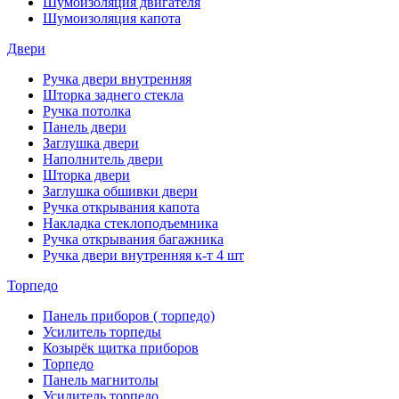
Шумоизоляция двигателя
Шумоизоляция капота
Двери
Ручка двери внутренняя
Шторка заднего стекла
Ручка потолка
Панель двери
Заглушка двери
Наполнитель двери
Шторка двери
Заглушка обшивки двери
Ручка открывания капота
Накладка стеклоподъемника
Ручка открывания багажника
Ручка двери внутренняя к-т 4 шт
Торпедо
Панель приборов ( торпедо)
Усилитель торпеды
Козырёк щитка приборов
Торпедо
Панель магнитолы
Усилитель торпедо