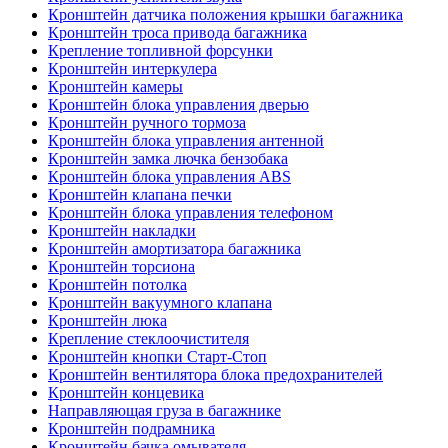
Кронштейн датчика положения крышки багажника
Кронштейн троса привода багажника
Крепление топливной форсунки
Кронштейн интеркулера
Кронштейн камеры
Кронштейн блока управления дверью
Кронштейн ручного тормоза
Кронштейн блока управления антенной
Кронштейн замка лючка бензобака
Кронштейн блока управления ABS
Кронштейн клапана печки
Кронштейн блока управления телефоном
Кронштейн накладки
Кронштейн амортизатора багажника
Кронштейн торсиона
Кронштейн потолка
Кронштейн вакуумного клапана
Кронштейн люка
Крепление стеклоочистителя
Кронштейн кнопки Старт-Стоп
Кронштейн вентилятора блока предохранителей
Кронштейн концевика
Направляющая груза в багажнике
Кронштейн подрамника
Кронштейн бачка омывателя