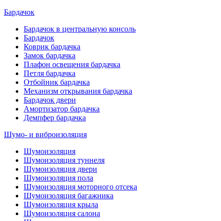
Бардачок
Бардачок в центральную консоль
Бардачок
Коврик бардачка
Замок бардачка
Плафон освещения бардачка
Петля бардачка
Отбойник бардачка
Механизм открывания бардачка
Бардачок двери
Амортизатор бардачка
Демпфер бардачка
Шумо- и виброизоляция
Шумоизоляция
Шумоизоляция туннеля
Шумоизоляция двери
Шумоизоляция пола
Шумоизоляция моторного отсека
Шумоизоляция багажника
Шумоизоляция крыла
Шумоизоляция салона