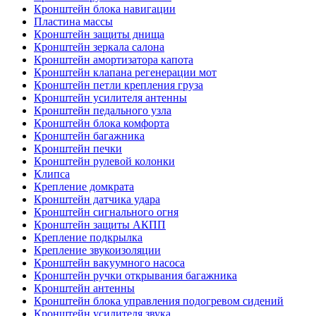
Кронштейн блока навигации
Пластина массы
Кронштейн защиты днища
Кронштейн зеркала салона
Кронштейн амортизатора капота
Кронштейн клапана регенерации мот
Кронштейн петли крепления груза
Кронштейн усилителя антенны
Кронштейн педального узла
Кронштейн блока комфорта
Кронштейн багажника
Кронштейн печки
Кронштейн рулевой колонки
Клипса
Крепление домкрата
Кронштейн датчика удара
Кронштейн сигнального огня
Кронштейн защиты АКПП
Крепление подкрылка
Крепление звукоизоляции
Кронштейн вакуумного насоса
Кронштейн ручки открывания багажника
Кронштейн антенны
Кронштейн блока управления подогревом сидений
Кронштейн усилителя звука