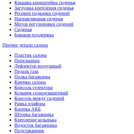
Крышка кронштейна сиденья
Заглушка крепления сиденья
Ресивер подкачки сидений
Направляющая сиденья
Мотор регулировки сидений
Сиденья
Боковая поддержка
Прочие детали салона
Пластик салона
Пепельница
Дефлектор воздушный
Педаль газа
Полка багажника
Крючки салона
Консоль селектора
Козырек солнцезащитный
Консоль между сидений
Рамка плафона
Кнопка АКБ
Шторка багажника
Крепление козырька
Водосток багажника
Подстаканник