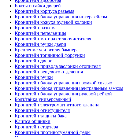
Кронштейн адсорбера
Болты и гайки дверей
Кронштейн корпуса разъема
Кронштейн блока управления интерфейсом
Кронштейн кожуха рулевой колонки
Кронштейн разъема
Кронштейн пепельницы
Кронштейн мотора стелоочистителя
Кронштейн ручки двери
Крепление усилителя бампера
Кронштейн топливной форсунки
Кронштейн двери
Кронштейн привода заслонки отопителя
Кронштейн вещевого отделения
Кронштейн ручки
Кронштейн блока управления громкой связью
Кронштейн блока управления центральным замком
Кронштейн блока управления рулевой рейкой
Болт/гайка универсальный
Кронштейн электромагнитного клапана
Кронштейн огнетушителя
Кронштейн защиты бака
Клипса обшивки
Кронштейн стартера
Кронштейн противотуманной фары