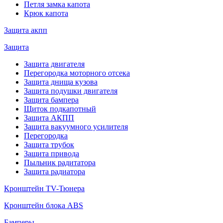
Петля замка капота
Крюк капота
Защита акпп
Защита
Защита двигателя
Перегородка моторного отсека
Защита днища кузова
Защита подушки двигателя
Защита бампера
Щиток подкапотный
Защита АКПП
Защита вакуумного усилителя
Перегородка
Защита трубок
Защита привода
Пыльник радитатора
Защита радиатора
Кронштейн TV-Тюнера
Кронштейн блока ABS
Бамперы