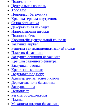
Подочечник
Центральная консоль
Трос газа
Пенопласт багажника
Крышка зеркала внутренняя
Сетка багажника
Декоративная накладка
Направляющая шторки
Поддон кабеля
Кронштейн центральной консоли
Заглушка аирбаг
Решетка вентиляционная задней полки
Пластик багажника
Заглушка обшивки багажника
Крышка салонного фильтра
Заглушка потолка
Крепление консоли
Подставка под ногу
Адаптер для запасного ключа
Держатель пола багажника
Заглушка пола
Пенопласт
Регулятор дефлектора
Планка
Механизм шторки багажника