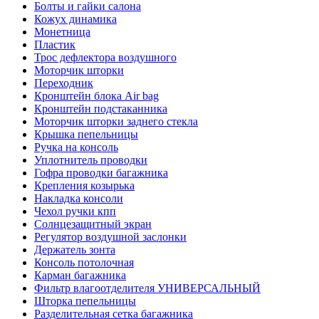
Болты и гайки салона
Кожух динамика
Монетница
Пластик
Трос дефлектора воздушного
Моторчик шторки
Переходник
Кронштейн блока Air bag
Кронштейн подстаканника
Моторчик шторки заднего стекла
Крышка пепельницы
Ручка на консоль
Уплотнитель проводки
Гофра проводки багажника
Крепления козырька
Накладка консоли
Чехол ручки кпп
Солнцезащитный экран
Регулятор воздушной заслонки
Держатель зонта
Консоль потолочная
Карман багажника
Фильтр влагоотделителя УНИВЕРСАЛЬНЫЙ
Шторка пепельницы
Разделительная сетка багажника