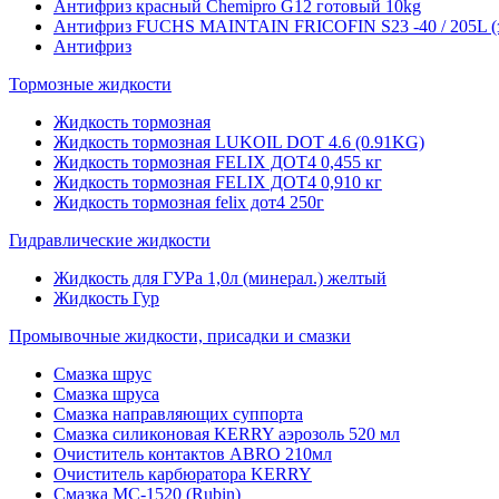
Антифриз красный Chemipro G12 готовый 10kg
Антифриз FUCHS MAINTAIN FRICOFIN S23 -40 / 205L (
Антифриз
Тормозные жидкости
Жидкость тормозная
Жидкость тормозная LUKOIL DOT 4.6 (0.91KG)
Жидкость тормозная FELIX ДОТ4 0,455 кг
Жидкость тормозная FELIX ДОТ4 0,910 кг
Жидкость тормозная felix дот4 250г
Гидравлические жидкости
Жидкость для ГУРа 1,0л (минерал.) желтый
Жидкость Гур
Промывочные жидкости, присадки и смазки
Смазка шрус
Смазка шруса
Смазка направляющих суппорта
Смазка силиконовая KERRY аэрозоль 520 мл
Очиститель контактов ABRO 210мл
Очиститель карбюратора KERRY
Смазка МС-1520 (Rubin)