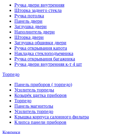
Ручка двери внутренняя
Шторка заднего стекла
Ручка потолка
Панель двери
Заглушка двери
Наполнитель двери
Шторка двери
Заглушка обшивки двери
Ручка открывания капота
Накладка стеклоподъемника
Ручка открывания багажника
Ручка двери внутренняя к-т 4 шт
Торпедо
Панель приборов ( торпедо)
Усилитель торпеды
Козырёк щитка приборов
Торпедо
Панель магнитолы
Усилитель торпедо
Крышка корпуса салонного фильтра
Клипса панели приборов
Коврики