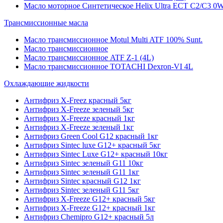
Масло моторное Синтетическое Helix Ultra ECT C2/C3 0W
Трансмиссионные масла
Масло трансмиссионное Motul Multi ATF 100% Sunt.
Масло трансмиссионное
Масло трансмиссионное ATF Z-1 (4L)
Масло трансмиссионное TOTACHI Dexron-VI 4L
Охлаждающие жидкости
Антифриз X-Freez красный 5кг
Антифриз X-Freeze зеленый 5кг
Антифриз X-Freeze красный 1кг
Антифриз X-Freeze зеленый 1кг
Антифриз Green Cool G12 красный 1кг
Антифриз Sintec luxe G12+ красный 5кг
Антифриз Sintec Luxe G12+ красный 10кг
Антифриз Sintec зеленый G11 10кг
Антифриз Sintec зеленый G11 1кг
Антифриз Sintec красный G12 1кг
Антифриз Sintec зеленый G11 5кг
Антифриз X-Freeze G12+ красный 5кг
Антифриз X-Freeze G12+ красный 1кг
Антифриз Chemipro G12+ красный 5л