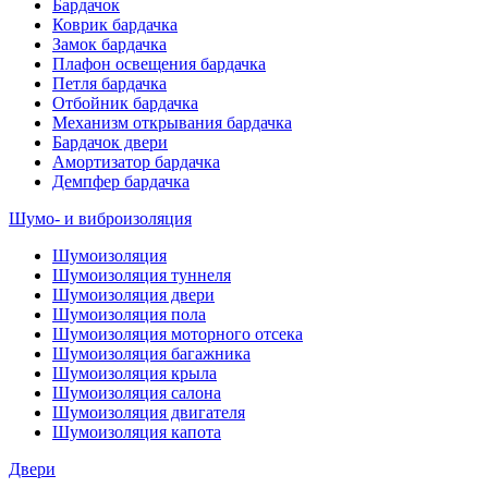
Бардачок
Коврик бардачка
Замок бардачка
Плафон освещения бардачка
Петля бардачка
Отбойник бардачка
Механизм открывания бардачка
Бардачок двери
Амортизатор бардачка
Демпфер бардачка
Шумо- и виброизоляция
Шумоизоляция
Шумоизоляция туннеля
Шумоизоляция двери
Шумоизоляция пола
Шумоизоляция моторного отсека
Шумоизоляция багажника
Шумоизоляция крыла
Шумоизоляция салона
Шумоизоляция двигателя
Шумоизоляция капота
Двери