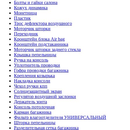
Болты и гайки салона
Кожух динамика
Монетница
Пластик
Трос дефлектора воздушного
Моторчик шторки
Переходник
Кронштейн блока Air bag
Кронштейн подстаканника
Моторчик шторки заднего стекла
Крышка пепельницы
Ручка на консоль
Уплотнитель проводки
Гофра проводки багажника
Крепления козырька
Накладка консоли
Чехол ручки кпп
Солнцезащитный экран
Регулятор воздушной заслонки
Держатель зонта
Консоль потолочная
Карман багажника
Фильтр влагоотделителя УНИВЕРСАЛЬНЫЙ
Шторка пепельницы
Разделительная сетка багажника