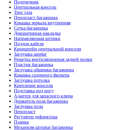
Подочечник
Центральная консоль
Трос газа
Пенопласт багажника
Крышка зеркала внутренняя
Сетка багажника
Декоративная накладка
Направляющая шторки
Поддон кабеля
Кронштейн центральной консоли
Заглушка аирбаг
Решетка вентиляционная задней полки
Пластик багажника
Заглушка обшивки багажника
Крышка салонного фильтра
Заглушка потолка
Крепление консоли
Подставка под ногу
Адаптер для запасного ключа
Держатель пола багажника
Заглушка пола
Пенопласт
Регулятор дефлектора
Планка
Механизм шторки багажника