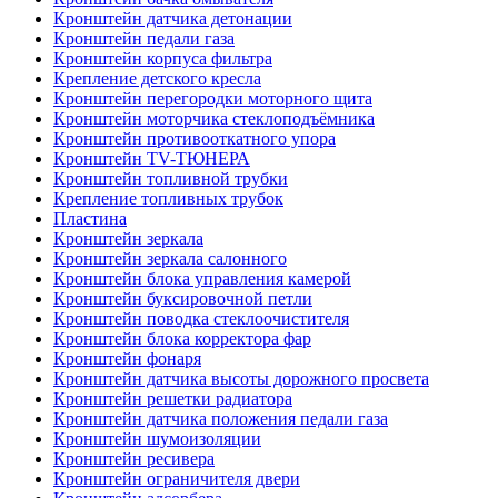
Кронштейн датчика детонации
Кронштейн педали газа
Кронштейн корпуса фильтра
Крепление детского кресла
Кронштейн перегородки моторного щита
Кронштейн моторчика стеклоподъёмника
Кронштейн противооткатного упора
Кронштейн TV-ТЮНЕРА
Кронштейн топливной трубки
Крепление топливных трубок
Пластина
Кронштейн зеркала
Кронштейн зеркала салонного
Кронштейн блока управления камерой
Кронштейн буксировочной петли
Кронштейн поводка стеклоочистителя
Кронштейн блока корректора фар
Кронштейн фонаря
Кронштейн датчика высоты дорожного просвета
Кронштейн решетки радиатора
Кронштейн датчика положения педали газа
Кронштейн шумоизоляции
Кронштейн ресивера
Кронштейн ограничителя двери