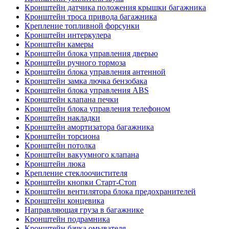
Кронштейн датчика положения крышки багажника
Кронштейн троса привода багажника
Крепление топливной форсунки
Кронштейн интеркулера
Кронштейн камеры
Кронштейн блока управления дверью
Кронштейн ручного тормоза
Кронштейн блока управления антенной
Кронштейн замка лючка бензобака
Кронштейн блока управления ABS
Кронштейн клапана печки
Кронштейн блока управления телефоном
Кронштейн накладки
Кронштейн амортизатора багажника
Кронштейн торсиона
Кронштейн потолка
Кронштейн вакуумного клапана
Кронштейн люка
Крепление стеклоочистителя
Кронштейн кнопки Старт-Стоп
Кронштейн вентилятора блока предохранителей
Кронштейн концевика
Направляющая груза в багажнике
Кронштейн подрамника
Кронштейн бачка омывателя