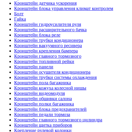
Кронштейн датчика ускорения
Кронштейн блока управления климат контролем
Болт
Гайка
Кронштейн гидроусилителя руля
Кронштейн расширительного бачка
Кронштейн блока реле
Кронштейн трубки кондиционера
Кронштейн вакуумного ресивера
Кронштейн крепления бампера
Кронштейн главного тормозного
Кронштейн топливной рейки
Кронштейн панели
Кронштейн осушителя кондиционера
Кронштейн трубки системы охлаждения
Кронштейн пола багажника
Кронштейн кожуха колесной нишы
Кронштейн видеомодуля
Кронштейн обшивки салона
Кронштейн полки багажника
Кронштейн блока предохранителей
Кронштейн педали тормоза
Кронштейн главного тормозного цилиндра
Кронштейн щитка приборов
Крепление рулевой колонки