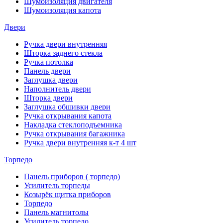
Шумоизоляция двигателя
Шумоизоляция капота
Двери
Ручка двери внутренняя
Шторка заднего стекла
Ручка потолка
Панель двери
Заглушка двери
Наполнитель двери
Шторка двери
Заглушка обшивки двери
Ручка открывания капота
Накладка стеклоподъемника
Ручка открывания багажника
Ручка двери внутренняя к-т 4 шт
Торпедо
Панель приборов ( торпедо)
Усилитель торпеды
Козырёк щитка приборов
Торпедо
Панель магнитолы
Усилитель торпедо