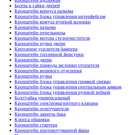
Кронштейн адсорбера
Болты и гайки дверей
Кронштейн корпуса разъема
Кронштейн блока управления интерфейсом
Кронштейн кожуха рулевой колонки
Кронштейн разъема
Кронштейн пепельницы
Кронштейн мотора стелоочистителя
Кронштейн ручки двери
Крепление усилителя бампера
Кронштейн топливной форсунки
Кронштейн двери
Кронштейн привода заслонки отопителя
Кронштейн вещевого отделения
Кронштейн ручки
Кронштейн блока управления громкой связью
Кронштейн блока управления центральным замком
Кронштейн блока управления рулевой рейкой
Болт/гайка универсальный
Кронштейн электромагнитного клапана
Кронштейн огнетушителя
Кронштейн защиты бака
Клипса обшивки
Кронштейн стартера
Кронштейн противотуманной фары