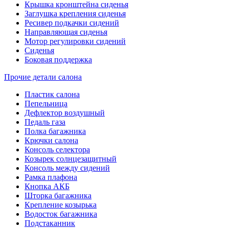
Крышка кронштейна сиденья
Заглушка крепления сиденья
Ресивер подкачки сидений
Направляющая сиденья
Мотор регулировки сидений
Сиденья
Боковая поддержка
Прочие детали салона
Пластик салона
Пепельница
Дефлектор воздушный
Педаль газа
Полка багажника
Крючки салона
Консоль селектора
Козырек солнцезащитный
Консоль между сидений
Рамка плафона
Кнопка АКБ
Шторка багажника
Крепление козырька
Водосток багажника
Подстаканник