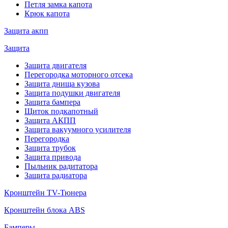
Петля замка капота
Крюк капота
Защита акпп
Защита
Защита двигателя
Перегородка моторного отсека
Защита днища кузова
Защита подушки двигателя
Защита бампера
Щиток подкапотный
Защита АКПП
Защита вакуумного усилителя
Перегородка
Защита трубок
Защита привода
Пыльник радитатора
Защита радиатора
Кронштейн TV-Тюнера
Кронштейн блока ABS
Бамперы