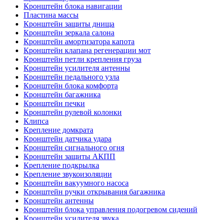
Кронштейн блока навигации
Пластина массы
Кронштейн защиты днища
Кронштейн зеркала салона
Кронштейн амортизатора капота
Кронштейн клапана регенерации мот
Кронштейн петли крепления груза
Кронштейн усилителя антенны
Кронштейн педального узла
Кронштейн блока комфорта
Кронштейн багажника
Кронштейн печки
Кронштейн рулевой колонки
Клипса
Крепление домкрата
Кронштейн датчика удара
Кронштейн сигнального огня
Кронштейн защиты АКПП
Крепление подкрылка
Крепление звукоизоляции
Кронштейн вакуумного насоса
Кронштейн ручки открывания багажника
Кронштейн антенны
Кронштейн блока управления подогревом сидений
Кронштейн усилителя звука