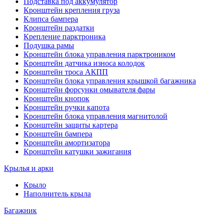
Подставка под аккумулятор
Кронштейн крепления груза
Клипса бампера
Кронштейн раздатки
Крепление парктроника
Подушка рамы
Кронштейн блока управления парктроником
Кронштейн датчика износа колодок
Кронштейн троса АКПП
Кронштейн блока управления крышкой багажника
Кронштейн форсунки омывателя фары
Кронштейн кнопок
Кронштейн ручки капота
Кронштейн блока управления магнитолой
Кронштейн защиты картера
Кронштейн бампера
Кронштейн амортизатора
Кронштейн катушки зажигания
Крылья и арки
Крыло
Наполнитель крыла
Багажник