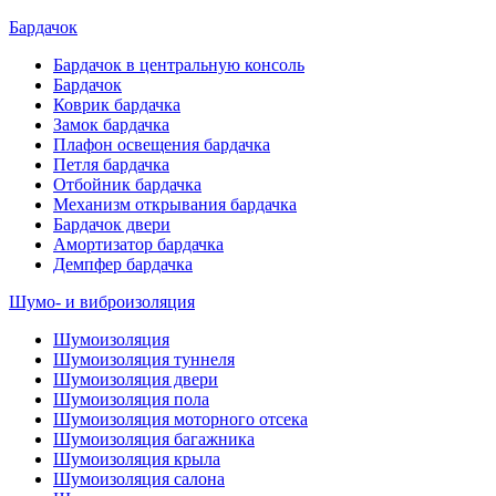
Бардачок
Бардачок в центральную консоль
Бардачок
Коврик бардачка
Замок бардачка
Плафон освещения бардачка
Петля бардачка
Отбойник бардачка
Механизм открывания бардачка
Бардачок двери
Амортизатор бардачка
Демпфер бардачка
Шумо- и виброизоляция
Шумоизоляция
Шумоизоляция туннеля
Шумоизоляция двери
Шумоизоляция пола
Шумоизоляция моторного отсека
Шумоизоляция багажника
Шумоизоляция крыла
Шумоизоляция салона