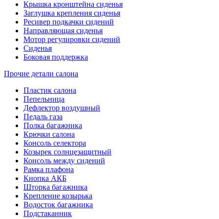
Крышка кронштейна сиденья
Заглушка крепления сиденья
Ресивер подкачки сидений
Направляющая сиденья
Мотор регулировки сидений
Сиденья
Боковая поддержка
Прочие детали салона
Пластик салона
Пепельница
Дефлектор воздушный
Педаль газа
Полка багажника
Крючки салона
Консоль селектора
Козырек солнцезащитный
Консоль между сидений
Рамка плафона
Кнопка АКБ
Шторка багажника
Крепление козырька
Водосток багажника
Подстаканник