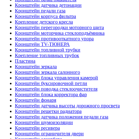
Кронштейн датчика детонации
Кронштейн педали газа
Кронштейн корпуса фильтра
Крепление детского кресла
Кронштейн перегородки моторного щита
Кронштейн моторчика стеклоподъёмника
Кронштейн противооткатного упора
Кронштейн TV-ТЮНЕРА
Кронштейн топливной трубки
Крепление топливных трубок
Пластина
Кронштейн зеркала
Кронштейн зеркала салонного
Кронштейн блока управления камерой
Кронштейн буксировочной петли
Кронштейн поводка стеклоочистителя
Кронштейн блока корректора фар
Кронштейн фонаря
Кронштейн датчика высоты дорожного просвета
Кронштейн решетки радиатора
Кронштейн датчика положения педали газа
Кронштейн шумоизоляции
Кронштейн ресивера
Кронштейн ограничителя двери