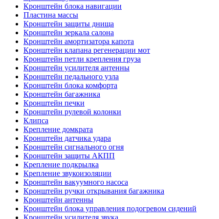
Кронштейн блока навигации
Пластина массы
Кронштейн защиты днища
Кронштейн зеркала салона
Кронштейн амортизатора капота
Кронштейн клапана регенерации мот
Кронштейн петли крепления груза
Кронштейн усилителя антенны
Кронштейн педального узла
Кронштейн блока комфорта
Кронштейн багажника
Кронштейн печки
Кронштейн рулевой колонки
Клипса
Крепление домкрата
Кронштейн датчика удара
Кронштейн сигнального огня
Кронштейн защиты АКПП
Крепление подкрылка
Крепление звукоизоляции
Кронштейн вакуумного насоса
Кронштейн ручки открывания багажника
Кронштейн антенны
Кронштейн блока управления подогревом сидений
Кронштейн усилителя звука