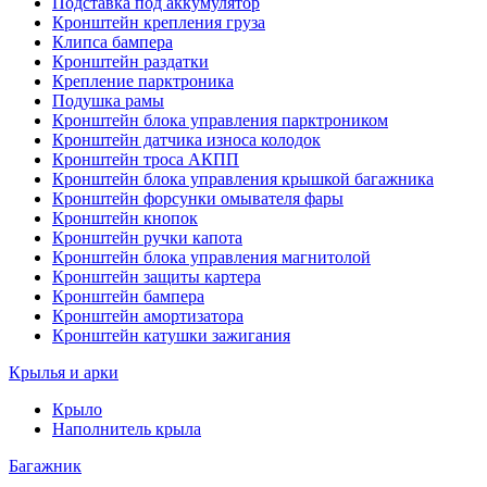
Подставка под аккумулятор
Кронштейн крепления груза
Клипса бампера
Кронштейн раздатки
Крепление парктроника
Подушка рамы
Кронштейн блока управления парктроником
Кронштейн датчика износа колодок
Кронштейн троса АКПП
Кронштейн блока управления крышкой багажника
Кронштейн форсунки омывателя фары
Кронштейн кнопок
Кронштейн ручки капота
Кронштейн блока управления магнитолой
Кронштейн защиты картера
Кронштейн бампера
Кронштейн амортизатора
Кронштейн катушки зажигания
Крылья и арки
Крыло
Наполнитель крыла
Багажник