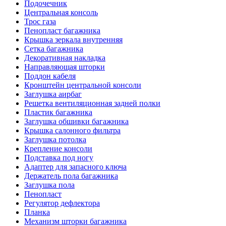
Подочечник
Центральная консоль
Трос газа
Пенопласт багажника
Крышка зеркала внутренняя
Сетка багажника
Декоративная накладка
Направляющая шторки
Поддон кабеля
Кронштейн центральной консоли
Заглушка аирбаг
Решетка вентиляционная задней полки
Пластик багажника
Заглушка обшивки багажника
Крышка салонного фильтра
Заглушка потолка
Крепление консоли
Подставка под ногу
Адаптер для запасного ключа
Держатель пола багажника
Заглушка пола
Пенопласт
Регулятор дефлектора
Планка
Механизм шторки багажника