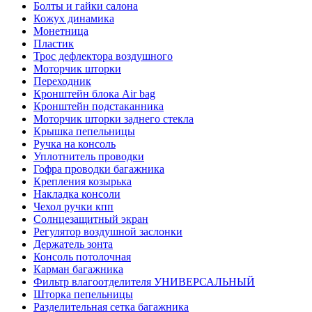
Болты и гайки салона
Кожух динамика
Монетница
Пластик
Трос дефлектора воздушного
Моторчик шторки
Переходник
Кронштейн блока Air bag
Кронштейн подстаканника
Моторчик шторки заднего стекла
Крышка пепельницы
Ручка на консоль
Уплотнитель проводки
Гофра проводки багажника
Крепления козырька
Накладка консоли
Чехол ручки кпп
Солнцезащитный экран
Регулятор воздушной заслонки
Держатель зонта
Консоль потолочная
Карман багажника
Фильтр влагоотделителя УНИВЕРСАЛЬНЫЙ
Шторка пепельницы
Разделительная сетка багажника