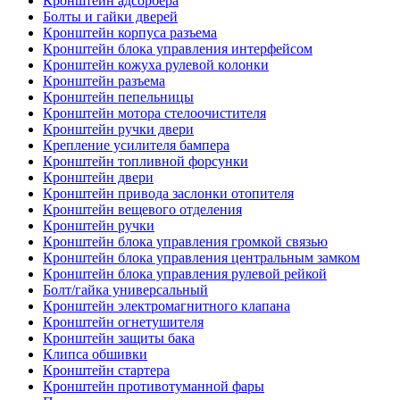
Кронштейн адсорбера
Болты и гайки дверей
Кронштейн корпуса разъема
Кронштейн блока управления интерфейсом
Кронштейн кожуха рулевой колонки
Кронштейн разъема
Кронштейн пепельницы
Кронштейн мотора стелоочистителя
Кронштейн ручки двери
Крепление усилителя бампера
Кронштейн топливной форсунки
Кронштейн двери
Кронштейн привода заслонки отопителя
Кронштейн вещевого отделения
Кронштейн ручки
Кронштейн блока управления громкой связью
Кронштейн блока управления центральным замком
Кронштейн блока управления рулевой рейкой
Болт/гайка универсальный
Кронштейн электромагнитного клапана
Кронштейн огнетушителя
Кронштейн защиты бака
Клипса обшивки
Кронштейн стартера
Кронштейн противотуманной фары