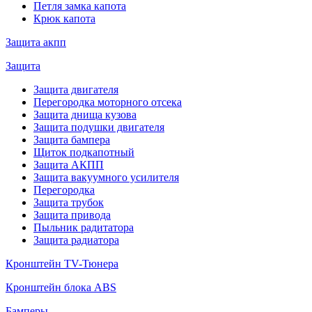
Петля замка капота
Крюк капота
Защита акпп
Защита
Защита двигателя
Перегородка моторного отсека
Защита днища кузова
Защита подушки двигателя
Защита бампера
Щиток подкапотный
Защита АКПП
Защита вакуумного усилителя
Перегородка
Защита трубок
Защита привода
Пыльник радитатора
Защита радиатора
Кронштейн TV-Тюнера
Кронштейн блока ABS
Бамперы