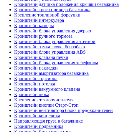
Кронштейн датчика положения крышки багажника
Кронштейн троса привода багажника
Крепление топливной форсунки
Кронштейн интеркулера
Кронштейн камеры
Кронштейн блока управления дверью
Кронштейн ручного тормоза
Кронштейн блока управления антенной
Кронштейн замка лючка бензобака
Кронштейн блока управления ABS
Кронштейн клапана печки
Кронштейн блока управления телефоном
Кронштейн накладки
Кронштейн амортизатора багажника
Кронштейн торсиона
Кронштейн потолка
Кронштейн вакуумного клапана
Кронштейн люка
Крепление стеклоочистителя
Кронштейн кнопки Старт-Стоп
Кронштейн вентилятора блока предохранителей
Кронштейн концевика
Направляющая груза в багажнике
Кронштейн подрамника
Кронштейн бачка омывателя