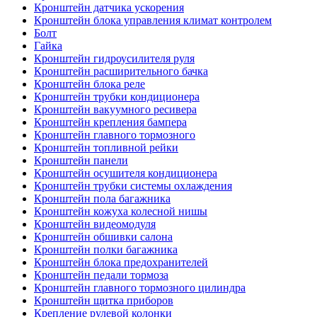
Кронштейн датчика ускорения
Кронштейн блока управления климат контролем
Болт
Гайка
Кронштейн гидроусилителя руля
Кронштейн расширительного бачка
Кронштейн блока реле
Кронштейн трубки кондиционера
Кронштейн вакуумного ресивера
Кронштейн крепления бампера
Кронштейн главного тормозного
Кронштейн топливной рейки
Кронштейн панели
Кронштейн осушителя кондиционера
Кронштейн трубки системы охлаждения
Кронштейн пола багажника
Кронштейн кожуха колесной нишы
Кронштейн видеомодуля
Кронштейн обшивки салона
Кронштейн полки багажника
Кронштейн блока предохранителей
Кронштейн педали тормоза
Кронштейн главного тормозного цилиндра
Кронштейн щитка приборов
Крепление рулевой колонки