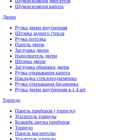
Шумоизоляция двигателя
Шумоизоляция капота
Двери
Ручка двери внутренняя
Шторка заднего стекла
Ручка потолка
Панель двери
Заглушка двери
Наполнитель двери
Шторка двери
Заглушка обшивки двери
Ручка открывания капота
Накладка стеклоподъемника
Ручка открывания багажника
Ручка двери внутренняя к-т 4 шт
Торпедо
Панель приборов ( торпедо)
Усилитель торпеды
Козырёк щитка приборов
Торпедо
Панель магнитолы
Усилитель торпедо