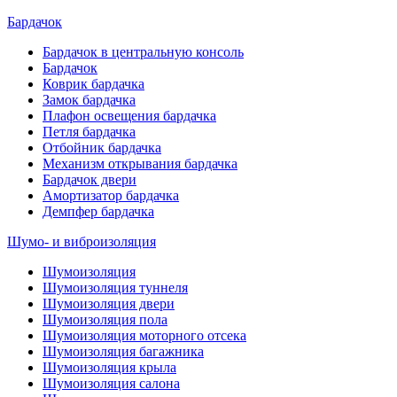
Бардачок
Бардачок в центральную консоль
Бардачок
Коврик бардачка
Замок бардачка
Плафон освещения бардачка
Петля бардачка
Отбойник бардачка
Механизм открывания бардачка
Бардачок двери
Амортизатор бардачка
Демпфер бардачка
Шумо- и виброизоляция
Шумоизоляция
Шумоизоляция туннеля
Шумоизоляция двери
Шумоизоляция пола
Шумоизоляция моторного отсека
Шумоизоляция багажника
Шумоизоляция крыла
Шумоизоляция салона