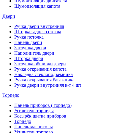
Шумоизоляция двигателя
Шумоизоляция капота
Двери
Ручка двери внутренняя
Шторка заднего стекла
Ручка потолка
Панель двери
Заглушка двери
Наполнитель двери
Шторка двери
Заглушка обшивки двери
Ручка открывания капота
Накладка стеклоподъемника
Ручка открывания багажника
Ручка двери внутренняя к-т 4 шт
Торпедо
Панель приборов ( торпедо)
Усилитель торпеды
Козырёк щитка приборов
Торпедо
Панель магнитолы
Усилитель торпедо