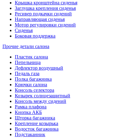
Крышка кронштейна сиденья
Заглушка крепления сиденья
Ресивер подкачки сидений
Направляющая сиденья
Мотор регулировки сидений
Сиденья
Боковая поддержка
Прочие детали салона
Пластик салона
Пепельница
Дефлектор воздушный
Педаль газа
Полка багажника
Крючки салона
Консоль селектора
Козырек солнцезащитный
Консоль между сидений
Рамка плафона
Кнопка АКБ
Шторка багажника
Крепление козырька
Водосток багажника
Подстаканник