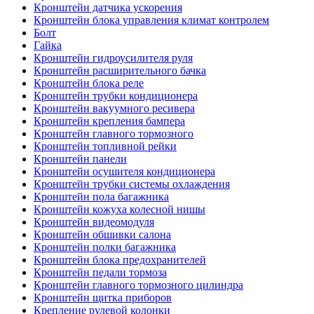
Кронштейн датчика ускорения
Кронштейн блока управления климат контролем
Болт
Гайка
Кронштейн гидроусилителя руля
Кронштейн расширительного бачка
Кронштейн блока реле
Кронштейн трубки кондиционера
Кронштейн вакуумного ресивера
Кронштейн крепления бампера
Кронштейн главного тормозного
Кронштейн топливной рейки
Кронштейн панели
Кронштейн осушителя кондиционера
Кронштейн трубки системы охлаждения
Кронштейн пола багажника
Кронштейн кожуха колесной нишы
Кронштейн видеомодуля
Кронштейн обшивки салона
Кронштейн полки багажника
Кронштейн блока предохранителей
Кронштейн педали тормоза
Кронштейн главного тормозного цилиндра
Кронштейн щитка приборов
Крепление рулевой колонки