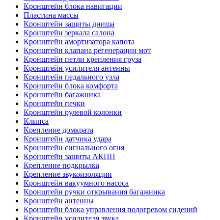
Кронштейн блока навигации
Пластина массы
Кронштейн защиты днища
Кронштейн зеркала салона
Кронштейн амортизатора капота
Кронштейн клапана регенерации мот
Кронштейн петли крепления груза
Кронштейн усилителя антенны
Кронштейн педального узла
Кронштейн блока комфорта
Кронштейн багажника
Кронштейн печки
Кронштейн рулевой колонки
Клипса
Крепление домкрата
Кронштейн датчика удара
Кронштейн сигнального огня
Кронштейн защиты АКПП
Крепление подкрылка
Крепление звукоизоляции
Кронштейн вакуумного насоса
Кронштейн ручки открывания багажника
Кронштейн антенны
Кронштейн блока управления подогревом сидений
Кронштейн усилителя звука