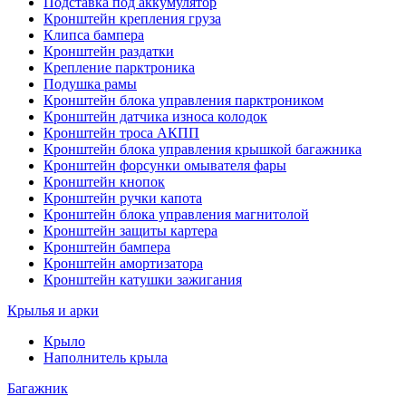
Подставка под аккумулятор
Кронштейн крепления груза
Клипса бампера
Кронштейн раздатки
Крепление парктроника
Подушка рамы
Кронштейн блока управления парктроником
Кронштейн датчика износа колодок
Кронштейн троса АКПП
Кронштейн блока управления крышкой багажника
Кронштейн форсунки омывателя фары
Кронштейн кнопок
Кронштейн ручки капота
Кронштейн блока управления магнитолой
Кронштейн защиты картера
Кронштейн бампера
Кронштейн амортизатора
Кронштейн катушки зажигания
Крылья и арки
Крыло
Наполнитель крыла
Багажник