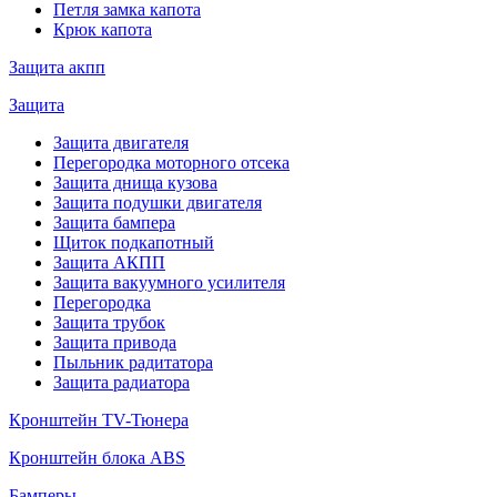
Петля замка капота
Крюк капота
Защита акпп
Защита
Защита двигателя
Перегородка моторного отсека
Защита днища кузова
Защита подушки двигателя
Защита бампера
Щиток подкапотный
Защита АКПП
Защита вакуумного усилителя
Перегородка
Защита трубок
Защита привода
Пыльник радитатора
Защита радиатора
Кронштейн TV-Тюнера
Кронштейн блока ABS
Бамперы