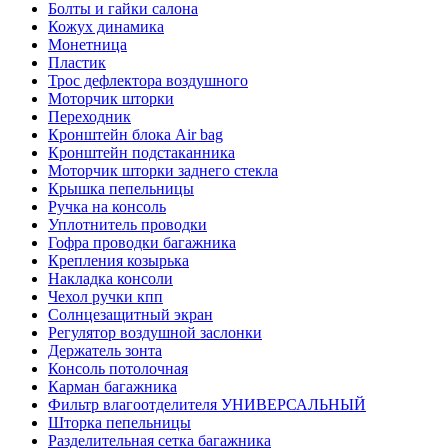
Болты и гайки салона
Кожух динамика
Монетница
Пластик
Трос дефлектора воздушного
Моторчик шторки
Переходник
Кронштейн блока Air bag
Кронштейн подстаканника
Моторчик шторки заднего стекла
Крышка пепельницы
Ручка на консоль
Уплотнитель проводки
Гофра проводки багажника
Крепления козырька
Накладка консоли
Чехол ручки кпп
Солнцезащитный экран
Регулятор воздушной заслонки
Держатель зонта
Консоль потолочная
Карман багажника
Фильтр влагоотделителя УНИВЕРСАЛЬНЫЙ
Шторка пепельницы
Разделительная сетка багажника