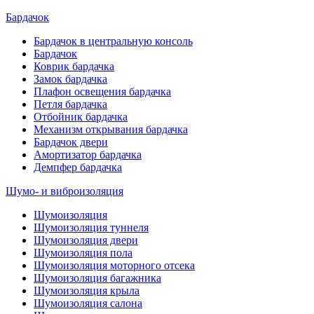
Бардачок
Бардачок в центральную консоль
Бардачок
Коврик бардачка
Замок бардачка
Плафон освещения бардачка
Петля бардачка
Отбойник бардачка
Механизм открывания бардачка
Бардачок двери
Амортизатор бардачка
Демпфер бардачка
Шумо- и виброизоляция
Шумоизоляция
Шумоизоляция туннеля
Шумоизоляция двери
Шумоизоляция пола
Шумоизоляция моторного отсека
Шумоизоляция багажника
Шумоизоляция крыла
Шумоизоляция салона