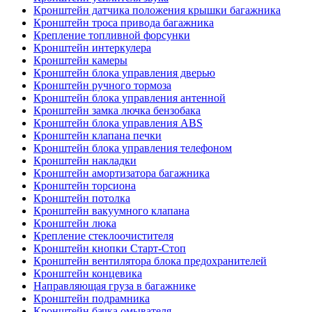
Кронштейн датчика положения крышки багажника
Кронштейн троса привода багажника
Крепление топливной форсунки
Кронштейн интеркулера
Кронштейн камеры
Кронштейн блока управления дверью
Кронштейн ручного тормоза
Кронштейн блока управления антенной
Кронштейн замка лючка бензобака
Кронштейн блока управления ABS
Кронштейн клапана печки
Кронштейн блока управления телефоном
Кронштейн накладки
Кронштейн амортизатора багажника
Кронштейн торсиона
Кронштейн потолка
Кронштейн вакуумного клапана
Кронштейн люка
Крепление стеклоочистителя
Кронштейн кнопки Старт-Стоп
Кронштейн вентилятора блока предохранителей
Кронштейн концевика
Направляющая груза в багажнике
Кронштейн подрамника
Кронштейн бачка омывателя