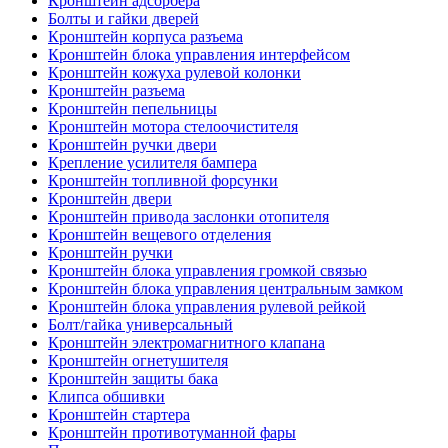
Кронштейн адсорбера
Болты и гайки дверей
Кронштейн корпуса разъема
Кронштейн блока управления интерфейсом
Кронштейн кожуха рулевой колонки
Кронштейн разъема
Кронштейн пепельницы
Кронштейн мотора стелоочистителя
Кронштейн ручки двери
Крепление усилителя бампера
Кронштейн топливной форсунки
Кронштейн двери
Кронштейн привода заслонки отопителя
Кронштейн вещевого отделения
Кронштейн ручки
Кронштейн блока управления громкой связью
Кронштейн блока управления центральным замком
Кронштейн блока управления рулевой рейкой
Болт/гайка универсальный
Кронштейн электромагнитного клапана
Кронштейн огнетушителя
Кронштейн защиты бака
Клипса обшивки
Кронштейн стартера
Кронштейн противотуманной фары