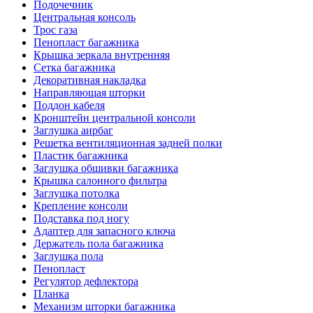
Подочечник
Центральная консоль
Трос газа
Пенопласт багажника
Крышка зеркала внутренняя
Сетка багажника
Декоративная накладка
Направляющая шторки
Поддон кабеля
Кронштейн центральной консоли
Заглушка аирбаг
Решетка вентиляционная задней полки
Пластик багажника
Заглушка обшивки багажника
Крышка салонного фильтра
Заглушка потолка
Крепление консоли
Подставка под ногу
Адаптер для запасного ключа
Держатель пола багажника
Заглушка пола
Пенопласт
Регулятор дефлектора
Планка
Механизм шторки багажника