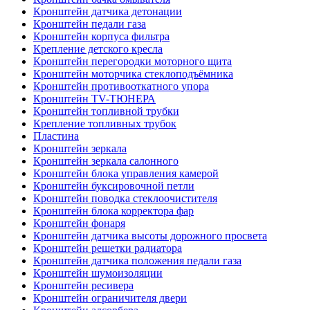
Кронштейн датчика детонации
Кронштейн педали газа
Кронштейн корпуса фильтра
Крепление детского кресла
Кронштейн перегородки моторного щита
Кронштейн моторчика стеклоподъёмника
Кронштейн противооткатного упора
Кронштейн TV-ТЮНЕРА
Кронштейн топливной трубки
Крепление топливных трубок
Пластина
Кронштейн зеркала
Кронштейн зеркала салонного
Кронштейн блока управления камерой
Кронштейн буксировочной петли
Кронштейн поводка стеклоочистителя
Кронштейн блока корректора фар
Кронштейн фонаря
Кронштейн датчика высоты дорожного просвета
Кронштейн решетки радиатора
Кронштейн датчика положения педали газа
Кронштейн шумоизоляции
Кронштейн ресивера
Кронштейн ограничителя двери