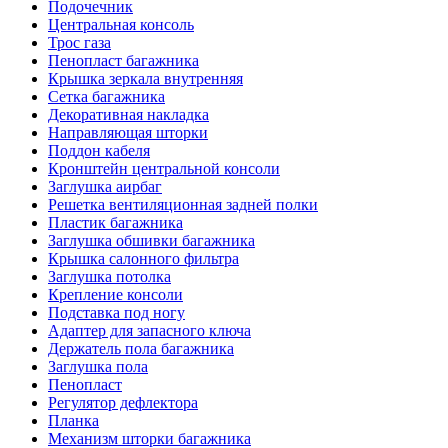
Подочечник
Центральная консоль
Трос газа
Пенопласт багажника
Крышка зеркала внутренняя
Сетка багажника
Декоративная накладка
Направляющая шторки
Поддон кабеля
Кронштейн центральной консоли
Заглушка аирбаг
Решетка вентиляционная задней полки
Пластик багажника
Заглушка обшивки багажника
Крышка салонного фильтра
Заглушка потолка
Крепление консоли
Подставка под ногу
Адаптер для запасного ключа
Держатель пола багажника
Заглушка пола
Пенопласт
Регулятор дефлектора
Планка
Механизм шторки багажника