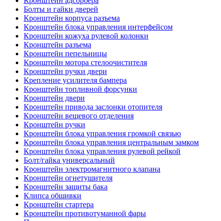
Кронштейн адсорбера
Болты и гайки дверей
Кронштейн корпуса разъема
Кронштейн блока управления интерфейсом
Кронштейн кожуха рулевой колонки
Кронштейн разъема
Кронштейн пепельницы
Кронштейн мотора стелоочистителя
Кронштейн ручки двери
Крепление усилителя бампера
Кронштейн топливной форсунки
Кронштейн двери
Кронштейн привода заслонки отопителя
Кронштейн вещевого отделения
Кронштейн ручки
Кронштейн блока управления громкой связью
Кронштейн блока управления центральным замком
Кронштейн блока управления рулевой рейкой
Болт/гайка универсальный
Кронштейн электромагнитного клапана
Кронштейн огнетушителя
Кронштейн защиты бака
Клипса обшивки
Кронштейн стартера
Кронштейн противотуманной фары