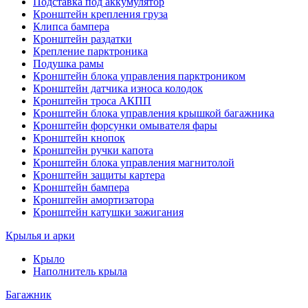
Подставка под аккумулятор
Кронштейн крепления груза
Клипса бампера
Кронштейн раздатки
Крепление парктроника
Подушка рамы
Кронштейн блока управления парктроником
Кронштейн датчика износа колодок
Кронштейн троса АКПП
Кронштейн блока управления крышкой багажника
Кронштейн форсунки омывателя фары
Кронштейн кнопок
Кронштейн ручки капота
Кронштейн блока управления магнитолой
Кронштейн защиты картера
Кронштейн бампера
Кронштейн амортизатора
Кронштейн катушки зажигания
Крылья и арки
Крыло
Наполнитель крыла
Багажник