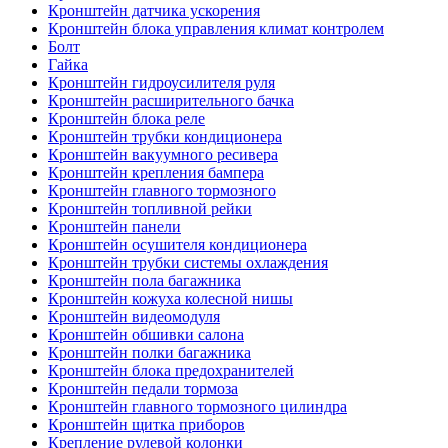
Кронштейн датчика ускорения
Кронштейн блока управления климат контролем
Болт
Гайка
Кронштейн гидроусилителя руля
Кронштейн расширительного бачка
Кронштейн блока реле
Кронштейн трубки кондиционера
Кронштейн вакуумного ресивера
Кронштейн крепления бампера
Кронштейн главного тормозного
Кронштейн топливной рейки
Кронштейн панели
Кронштейн осушителя кондиционера
Кронштейн трубки системы охлаждения
Кронштейн пола багажника
Кронштейн кожуха колесной нишы
Кронштейн видеомодуля
Кронштейн обшивки салона
Кронштейн полки багажника
Кронштейн блока предохранителей
Кронштейн педали тормоза
Кронштейн главного тормозного цилиндра
Кронштейн щитка приборов
Крепление рулевой колонки