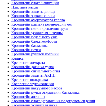
Кронштейн блока навигации
Пластина массы
Кронштейн защиты днища
Кронштейн зеркала салона
Кронштейн амортизатора капота
Кронштейн клапана регенерации мот
Кронштейн петли крепления груза
Кронштейн усилителя антенны
Кронштейн педального узла
Кронштейн блока комфорта
Кронштейн багажника
Кронштейн печки
Кронштейн рулевой колонки
Клипса
Крепление домкрата
Кронштейн датчика удара
Кронштейн сигнального огня
Кронштейн защиты АКПП
Крепление подкрылка
Крепление звукоизоляции
Кронштейн вакуумного насоса
Кронштейн ручки открывания багажника
Кронштейн антенны
Кронштейн блока управления подогревом сидений
Кронштейн усилителя звука