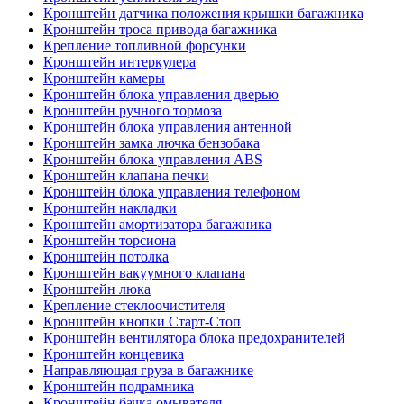
Кронштейн датчика положения крышки багажника
Кронштейн троса привода багажника
Крепление топливной форсунки
Кронштейн интеркулера
Кронштейн камеры
Кронштейн блока управления дверью
Кронштейн ручного тормоза
Кронштейн блока управления антенной
Кронштейн замка лючка бензобака
Кронштейн блока управления ABS
Кронштейн клапана печки
Кронштейн блока управления телефоном
Кронштейн накладки
Кронштейн амортизатора багажника
Кронштейн торсиона
Кронштейн потолка
Кронштейн вакуумного клапана
Кронштейн люка
Крепление стеклоочистителя
Кронштейн кнопки Старт-Стоп
Кронштейн вентилятора блока предохранителей
Кронштейн концевика
Направляющая груза в багажнике
Кронштейн подрамника
Кронштейн бачка омывателя