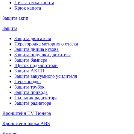
Петля замка капота
Крюк капота
Защита акпп
Защита
Защита двигателя
Перегородка моторного отсека
Защита днища кузова
Защита подушки двигателя
Защита бампера
Щиток подкапотный
Защита АКПП
Защита вакуумного усилителя
Перегородка
Защита трубок
Защита привода
Пыльник радитатора
Защита радиатора
Кронштейн TV-Тюнера
Кронштейн блока ABS
Бамперы