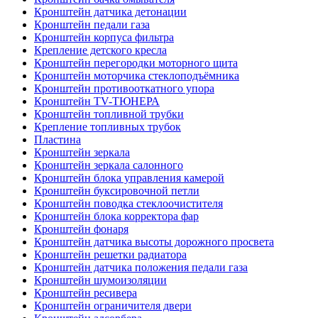
Кронштейн датчика детонации
Кронштейн педали газа
Кронштейн корпуса фильтра
Крепление детского кресла
Кронштейн перегородки моторного щита
Кронштейн моторчика стеклоподъёмника
Кронштейн противооткатного упора
Кронштейн TV-ТЮНЕРА
Кронштейн топливной трубки
Крепление топливных трубок
Пластина
Кронштейн зеркала
Кронштейн зеркала салонного
Кронштейн блока управления камерой
Кронштейн буксировочной петли
Кронштейн поводка стеклоочистителя
Кронштейн блока корректора фар
Кронштейн фонаря
Кронштейн датчика высоты дорожного просвета
Кронштейн решетки радиатора
Кронштейн датчика положения педали газа
Кронштейн шумоизоляции
Кронштейн ресивера
Кронштейн ограничителя двери