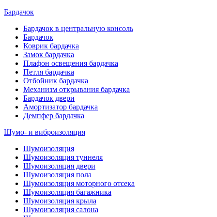
Бардачок
Бардачок в центральную консоль
Бардачок
Коврик бардачка
Замок бардачка
Плафон освещения бардачка
Петля бардачка
Отбойник бардачка
Механизм открывания бардачка
Бардачок двери
Амортизатор бардачка
Демпфер бардачка
Шумо- и виброизоляция
Шумоизоляция
Шумоизоляция туннеля
Шумоизоляция двери
Шумоизоляция пола
Шумоизоляция моторного отсека
Шумоизоляция багажника
Шумоизоляция крыла
Шумоизоляция салона