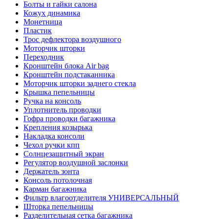
Болты и гайки салона
Кожух динамика
Монетница
Пластик
Трос дефлектора воздушного
Моторчик шторки
Переходник
Кронштейн блока Air bag
Кронштейн подстаканника
Моторчик шторки заднего стекла
Крышка пепельницы
Ручка на консоль
Уплотнитель проводки
Гофра проводки багажника
Крепления козырька
Накладка консоли
Чехол ручки кпп
Солнцезащитный экран
Регулятор воздушной заслонки
Держатель зонта
Консоль потолочная
Карман багажника
Фильтр влагоотделителя УНИВЕРСАЛЬНЫЙ
Шторка пепельницы
Разделительная сетка багажника