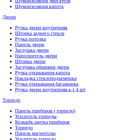
Шумоизоляция двигателя
Шумоизоляция капота
Двери
Ручка двери внутренняя
Шторка заднего стекла
Ручка потолка
Панель двери
Заглушка двери
Наполнитель двери
Шторка двери
Заглушка обшивки двери
Ручка открывания капота
Накладка стеклоподъемника
Ручка открывания багажника
Ручка двери внутренняя к-т 4 шт
Торпедо
Панель приборов ( торпедо)
Усилитель торпеды
Козырёк щитка приборов
Торпедо
Панель магнитолы
Усилитель торпедо