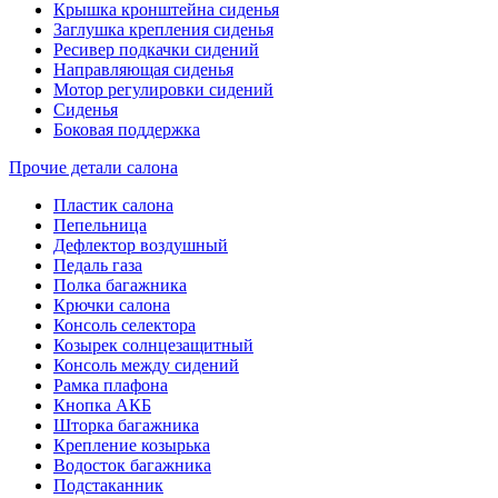
Крышка кронштейна сиденья
Заглушка крепления сиденья
Ресивер подкачки сидений
Направляющая сиденья
Мотор регулировки сидений
Сиденья
Боковая поддержка
Прочие детали салона
Пластик салона
Пепельница
Дефлектор воздушный
Педаль газа
Полка багажника
Крючки салона
Консоль селектора
Козырек солнцезащитный
Консоль между сидений
Рамка плафона
Кнопка АКБ
Шторка багажника
Крепление козырька
Водосток багажника
Подстаканник