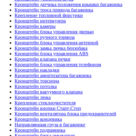
Кронштейн датчика положения крышки багажника
Кронштейн троса привода багажника
Крепление топливной форсунки
Кронштейн интеркулера
Кронштейн камеры
Кронштейн блока управления дверью
Кронштейн ручного тормоза
Кронштейн блока управления антенной
Кронштейн замка лючка бензобака
Кронштейн блока управления ABS
Кронштейн клапана печки
Кронштейн блока управления телефоном
Кронштейн накладки
Кронштейн амортизатора багажника
Кронштейн торсиона
Кронштейн потолка
Кронштейн вакуумного клапана
Кронштейн люка
Крепление стеклоочистителя
Кронштейн кнопки Старт-Стоп
Кронштейн вентилятора блока предохранителей
Кронштейн концевика
Направляющая груза в багажнике
Кронштейн подрамника
Кронштейн бачка омывателя