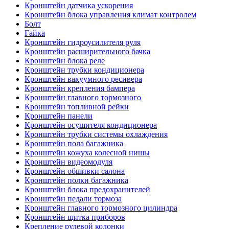
Кронштейн датчика ускорения
Кронштейн блока управления климат контролем
Болт
Гайка
Кронштейн гидроусилителя руля
Кронштейн расширительного бачка
Кронштейн блока реле
Кронштейн трубки кондиционера
Кронштейн вакуумного ресивера
Кронштейн крепления бампера
Кронштейн главного тормозного
Кронштейн топливной рейки
Кронштейн панели
Кронштейн осушителя кондиционера
Кронштейн трубки системы охлаждения
Кронштейн пола багажника
Кронштейн кожуха колесной нишы
Кронштейн видеомодуля
Кронштейн обшивки салона
Кронштейн полки багажника
Кронштейн блока предохранителей
Кронштейн педали тормоза
Кронштейн главного тормозного цилиндра
Кронштейн щитка приборов
Крепление рулевой колонки