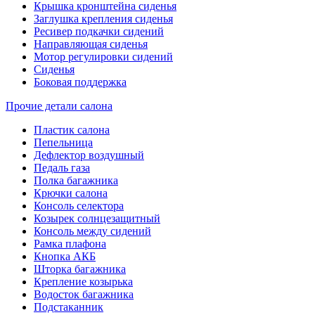
Крышка кронштейна сиденья
Заглушка крепления сиденья
Ресивер подкачки сидений
Направляющая сиденья
Мотор регулировки сидений
Сиденья
Боковая поддержка
Прочие детали салона
Пластик салона
Пепельница
Дефлектор воздушный
Педаль газа
Полка багажника
Крючки салона
Консоль селектора
Козырек солнцезащитный
Консоль между сидений
Рамка плафона
Кнопка АКБ
Шторка багажника
Крепление козырька
Водосток багажника
Подстаканник