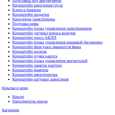
Подставка под аккумулятор
Кронштейн крепления груза
Клипса бампера
Кронштейн раздатки
Крепление парктроника
Подушка рамы
Кронштейн блока управления парктроником
Кронштейн датчика износа колодок
Кронштейн троса АКПП
Кронштейн блока управления крышкой багажника
Кронштейн форсунки омывателя фары
Кронштейн кнопок
Кронштейн ручки капота
Кронштейн блока управления магнитолой
Кронштейн защиты картера
Кронштейн бампера
Кронштейн амортизатора
Кронштейн катушки зажигания
Крылья и арки
Крыло
Наполнитель крыла
Багажник