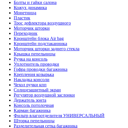
Болты и гайки салона
Кожух динамика
Монетница
Пластик
Трос дефлектора воздушного
Моторчик шторки
Переходник
Кронштейн блока Air bag
Кронштейн подстаканника
Моторчик шторки заднего стекла
Крышка пепельницы
Ручка на консоль
Уплотнитель проводки
Гофра проводки багажника
Крепления козырька
Накладка консоли
Чехол ручки кпп
Солнцезащитный экран
Регулятор воздушной заслонки
Держатель зонта
Консоль потолочная
Карман багажника
Фильтр влагоотделителя УНИВЕРСАЛЬНЫЙ
Шторка пепельницы
Разделительная сетка багажника