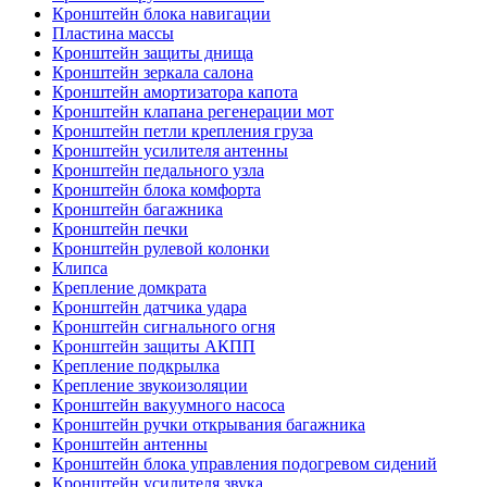
Кронштейн блока навигации
Пластина массы
Кронштейн защиты днища
Кронштейн зеркала салона
Кронштейн амортизатора капота
Кронштейн клапана регенерации мот
Кронштейн петли крепления груза
Кронштейн усилителя антенны
Кронштейн педального узла
Кронштейн блока комфорта
Кронштейн багажника
Кронштейн печки
Кронштейн рулевой колонки
Клипса
Крепление домкрата
Кронштейн датчика удара
Кронштейн сигнального огня
Кронштейн защиты АКПП
Крепление подкрылка
Крепление звукоизоляции
Кронштейн вакуумного насоса
Кронштейн ручки открывания багажника
Кронштейн антенны
Кронштейн блока управления подогревом сидений
Кронштейн усилителя звука