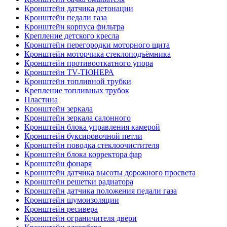
Кронштейн датчика детонации
Кронштейн педали газа
Кронштейн корпуса фильтра
Крепление детского кресла
Кронштейн перегородки моторного щита
Кронштейн моторчика стеклоподъёмника
Кронштейн противооткатного упора
Кронштейн TV-ТЮНЕРА
Кронштейн топливной трубки
Крепление топливных трубок
Пластина
Кронштейн зеркала
Кронштейн зеркала салонного
Кронштейн блока управления камерой
Кронштейн буксировочной петли
Кронштейн поводка стеклоочистителя
Кронштейн блока корректора фар
Кронштейн фонаря
Кронштейн датчика высоты дорожного просвета
Кронштейн решетки радиатора
Кронштейн датчика положения педали газа
Кронштейн шумоизоляции
Кронштейн ресивера
Кронштейн ограничителя двери