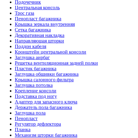
Подочечник
Центральная консоль
Трос газа
Пенопласт багажника
Крышка зеркала внутренняя
Сетка багажника
Декоративная накладка
Направляющая шторки
Поддон кабеля
Кронштейн центральной консоли
Заглушка аирбаг
Решетка вентиляционная задней полки
Пластик багажника
Заглушка обшивки багажника
Крышка салонного фильтра
Заглушка потолка
Крепление консоли
Подставка под ногу
Адаптер для запасного ключа
Держатель пола багажника
Заглушка пола
Пенопласт
Регулятор дефлектора
Планка
Механизм шторки багажника