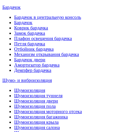
Бардачок
Бардачок в центральную консоль
Бардачок
Коврик бардачка
Замок бардачка
Плафон освещения бардачка
Петля бардачка
Отбойник бардачка
Механизм открывания бардачка
Бардачок двери
Амортизатор бардачка
Демпфер бардачка
Шумо- и виброизоляция
Шумоизоляция
Шумоизоляция туннеля
Шумоизоляция двери
Шумоизоляция пола
Шумоизоляция моторного отсека
Шумоизоляция багажника
Шумоизоляция крыла
Шумоизоляция салона