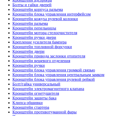
Кронштейн адсорбера
Болты и гайки дверей
Кронштейн корпуса разъема
Кронштейн блока управления интерфейсом
Кронштейн кожуха рулевой колонки
Кронштейн разъема
Кронштейн пепельницы
Кронштейн мотора стелоочистителя
Кронштейн ручки двери
Крепление усилителя бампера
Кронштейн топливной форсунки
Кронштейн двери
Кронштейн привода заслонки отопителя
Кронштейн вещевого отделения
Кронштейн ручки
Кронштейн блока управления громкой связью
Кронштейн блока управления центральным замком
Кронштейн блока управления рулевой рейкой
Болт/гайка универсальный
Кронштейн электромагнитного клапана
Кронштейн огнетушителя
Кронштейн защиты бака
Клипса обшивки
Кронштейн стартера
Кронштейн противотуманной фары