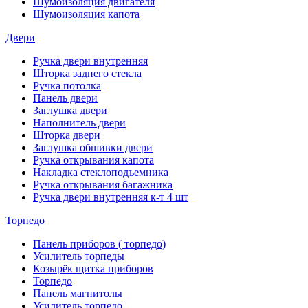
Шумоизоляция двигателя
Шумоизоляция капота
Двери
Ручка двери внутренняя
Шторка заднего стекла
Ручка потолка
Панель двери
Заглушка двери
Наполнитель двери
Шторка двери
Заглушка обшивки двери
Ручка открывания капота
Накладка стеклоподъемника
Ручка открывания багажника
Ручка двери внутренняя к-т 4 шт
Торпедо
Панель приборов ( торпедо)
Усилитель торпеды
Козырёк щитка приборов
Торпедо
Панель магнитолы
Усилитель торпедо