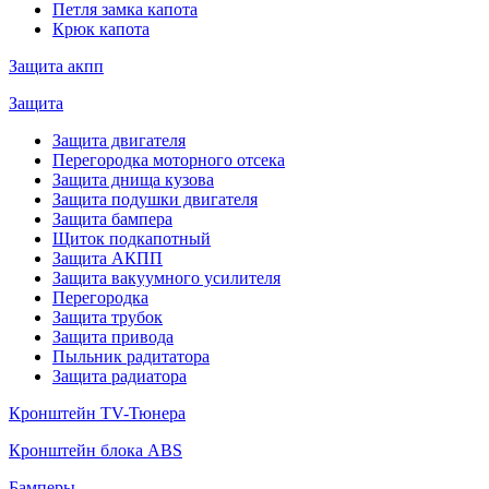
Петля замка капота
Крюк капота
Защита акпп
Защита
Защита двигателя
Перегородка моторного отсека
Защита днища кузова
Защита подушки двигателя
Защита бампера
Щиток подкапотный
Защита АКПП
Защита вакуумного усилителя
Перегородка
Защита трубок
Защита привода
Пыльник радитатора
Защита радиатора
Кронштейн TV-Тюнера
Кронштейн блока ABS
Бамперы