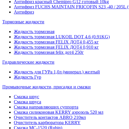
Антифриз красный Chemipro G12 готовый 10kg
Антифриз FUCHS MAINTAIN FRICOFIN S23 -40 / 205L (
Антифриз
Тормозные жидкости
Жидкость тормозная
Жидкость тормозная LUKOIL DOT 4.6 (0.91KG)
Жидкость тормозная FELIX ДОТ4 0,455 кг
Жидкость тормозная FELIX ДОТ4 0,910 кг
Жидкость тормозная felix дот4 250г
Гидравлические жидкости
Жидкость для ГУРа 1,0л (минерал.) желтый
Жидкость Гур
Промывочные жидкости, присадки и смазки
Смазка шрус
Смазка шруса
Смазка направляющих суппорта
Смазка силиконовая KERRY аэрозоль 520 мл
Очиститель контактов ABRO 210мл
Очиститель карбюратора KERRY
Смазка МС-1520 (Rubin)