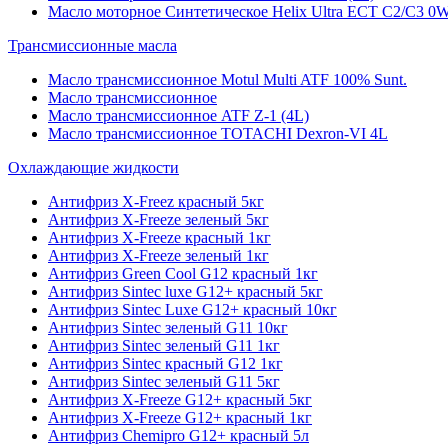
Масло моторное Синтетическое Helix Ultra ECT C2/C3 0W
Трансмиссионные масла
Масло трансмиссионное Motul Multi ATF 100% Sunt.
Масло трансмиссионное
Масло трансмиссионное ATF Z-1 (4L)
Масло трансмиссионное TOTACHI Dexron-VI 4L
Охлаждающие жидкости
Антифриз X-Freez красный 5кг
Антифриз X-Freeze зеленый 5кг
Антифриз X-Freeze красный 1кг
Антифриз X-Freeze зеленый 1кг
Антифриз Green Cool G12 красный 1кг
Антифриз Sintec luxe G12+ красный 5кг
Антифриз Sintec Luxe G12+ красный 10кг
Антифриз Sintec зеленый G11 10кг
Антифриз Sintec зеленый G11 1кг
Антифриз Sintec красный G12 1кг
Антифриз Sintec зеленый G11 5кг
Антифриз X-Freeze G12+ красный 5кг
Антифриз X-Freeze G12+ красный 1кг
Антифриз Chemipro G12+ красный 5л