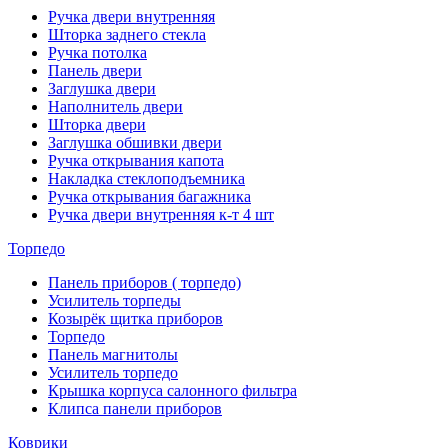
Ручка двери внутренняя
Шторка заднего стекла
Ручка потолка
Панель двери
Заглушка двери
Наполнитель двери
Шторка двери
Заглушка обшивки двери
Ручка открывания капота
Накладка стеклоподъемника
Ручка открывания багажника
Ручка двери внутренняя к-т 4 шт
Торпедо
Панель приборов ( торпедо)
Усилитель торпеды
Козырёк щитка приборов
Торпедо
Панель магнитолы
Усилитель торпедо
Крышка корпуса салонного фильтра
Клипса панели приборов
Коврики