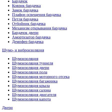
Бардачок
Коврик бардачка
Замок бардачка
Плафон освещения бардачка
Петля бардачка
Отбойник бардачка
Механизм открывания бардачка
Бардачок двери
Амортизатор бардачка
Демпфер бардачка
Шумо- и виброизоляция
Шумоизоляция
Шумоизоляция туннеля
Шумоизоляция двери
Шумоизоляция пола
Шумоизоляция моторного отсека
Шумоизоляция багажника
Шумоизоляция крыла
Шумоизоляция салона
Шумоизоляция двигателя
Шумоизоляция капота
Двери