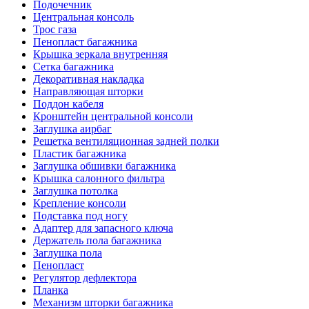
Подочечник
Центральная консоль
Трос газа
Пенопласт багажника
Крышка зеркала внутренняя
Сетка багажника
Декоративная накладка
Направляющая шторки
Поддон кабеля
Кронштейн центральной консоли
Заглушка аирбаг
Решетка вентиляционная задней полки
Пластик багажника
Заглушка обшивки багажника
Крышка салонного фильтра
Заглушка потолка
Крепление консоли
Подставка под ногу
Адаптер для запасного ключа
Держатель пола багажника
Заглушка пола
Пенопласт
Регулятор дефлектора
Планка
Механизм шторки багажника