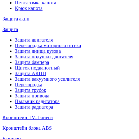
Петля замка капота
Крюк капота
Защита акпп
Защита
Защита двигателя
Перегородка моторного отсека
Защита днища кузова
Защита подушки двигателя
Защита бампера
Щиток подкапотный
Защита АКПП
Защита вакуумного усилителя
Перегородка
Защита трубок
Защита привода
Пыльник радитатора
Защита радиатора
Кронштейн TV-Тюнера
Кронштейн блока ABS
Бамперы