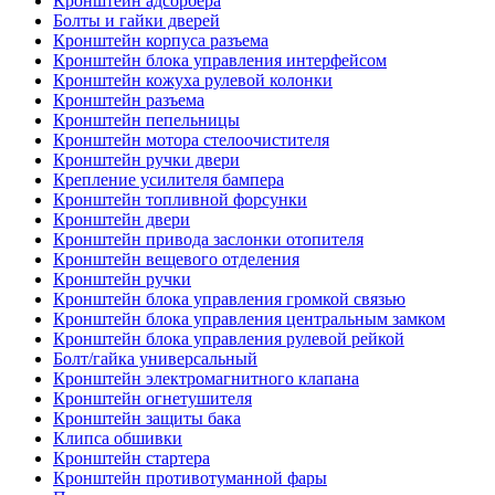
Кронштейн адсорбера
Болты и гайки дверей
Кронштейн корпуса разъема
Кронштейн блока управления интерфейсом
Кронштейн кожуха рулевой колонки
Кронштейн разъема
Кронштейн пепельницы
Кронштейн мотора стелоочистителя
Кронштейн ручки двери
Крепление усилителя бампера
Кронштейн топливной форсунки
Кронштейн двери
Кронштейн привода заслонки отопителя
Кронштейн вещевого отделения
Кронштейн ручки
Кронштейн блока управления громкой связью
Кронштейн блока управления центральным замком
Кронштейн блока управления рулевой рейкой
Болт/гайка универсальный
Кронштейн электромагнитного клапана
Кронштейн огнетушителя
Кронштейн защиты бака
Клипса обшивки
Кронштейн стартера
Кронштейн противотуманной фары