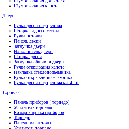
Шумоизоляция двигателя
Шумоизоляция капота
Двери
Ручка двери внутренняя
Шторка заднего стекла
Ручка потолка
Панель двери
Заглушка двери
Наполнитель двери
Шторка двери
Заглушка обшивки двери
Ручка открывания капота
Накладка стеклоподъемника
Ручка открывания багажника
Ручка двери внутренняя к-т 4 шт
Торпедо
Панель приборов ( торпедо)
Усилитель торпеды
Козырёк щитка приборов
Торпедо
Панель магнитолы
Усилитель торпедо