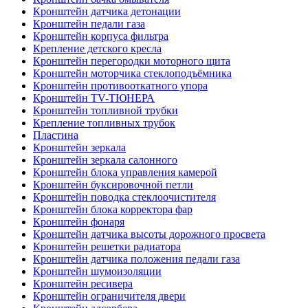
Кронштейн датчика детонации
Кронштейн педали газа
Кронштейн корпуса фильтра
Крепление детского кресла
Кронштейн перегородки моторного щита
Кронштейн моторчика стеклоподъёмника
Кронштейн противооткатного упора
Кронштейн TV-ТЮНЕРА
Кронштейн топливной трубки
Крепление топливных трубок
Пластина
Кронштейн зеркала
Кронштейн зеркала салонного
Кронштейн блока управления камерой
Кронштейн буксировочной петли
Кронштейн поводка стеклоочистителя
Кронштейн блока корректора фар
Кронштейн фонаря
Кронштейн датчика высоты дорожного просвета
Кронштейн решетки радиатора
Кронштейн датчика положения педали газа
Кронштейн шумоизоляции
Кронштейн ресивера
Кронштейн ограничителя двери