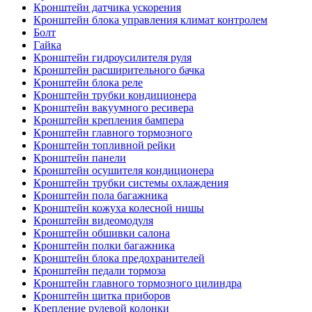
Кронштейн датчика ускорения
Кронштейн блока управления климат контролем
Болт
Гайка
Кронштейн гидроусилителя руля
Кронштейн расширительного бачка
Кронштейн блока реле
Кронштейн трубки кондиционера
Кронштейн вакуумного ресивера
Кронштейн крепления бампера
Кронштейн главного тормозного
Кронштейн топливной рейки
Кронштейн панели
Кронштейн осушителя кондиционера
Кронштейн трубки системы охлаждения
Кронштейн пола багажника
Кронштейн кожуха колесной нишы
Кронштейн видеомодуля
Кронштейн обшивки салона
Кронштейн полки багажника
Кронштейн блока предохранителей
Кронштейн педали тормоза
Кронштейн главного тормозного цилиндра
Кронштейн щитка приборов
Крепление рулевой колонки