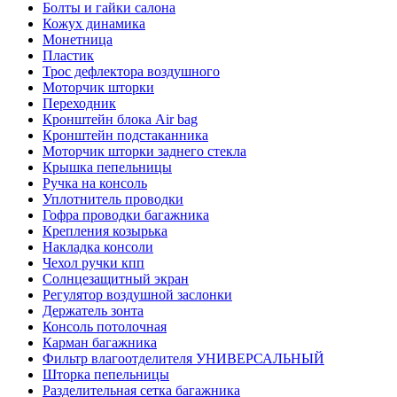
Болты и гайки салона
Кожух динамика
Монетница
Пластик
Трос дефлектора воздушного
Моторчик шторки
Переходник
Кронштейн блока Air bag
Кронштейн подстаканника
Моторчик шторки заднего стекла
Крышка пепельницы
Ручка на консоль
Уплотнитель проводки
Гофра проводки багажника
Крепления козырька
Накладка консоли
Чехол ручки кпп
Солнцезащитный экран
Регулятор воздушной заслонки
Держатель зонта
Консоль потолочная
Карман багажника
Фильтр влагоотделителя УНИВЕРСАЛЬНЫЙ
Шторка пепельницы
Разделительная сетка багажника