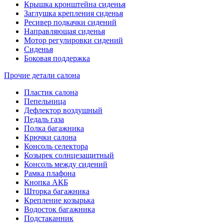
Крышка кронштейна сиденья
Заглушка крепления сиденья
Ресивер подкачки сидений
Направляющая сиденья
Мотор регулировки сидений
Сиденья
Боковая поддержка
Прочие детали салона
Пластик салона
Пепельница
Дефлектор воздушный
Педаль газа
Полка багажника
Крючки салона
Консоль селектора
Козырек солнцезащитный
Консоль между сидений
Рамка плафона
Кнопка АКБ
Шторка багажника
Крепление козырька
Водосток багажника
Подстаканник