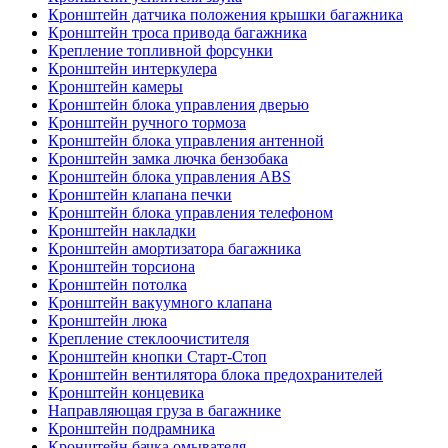
Кронштейн датчика положения крышки багажника
Кронштейн троса привода багажника
Крепление топливной форсунки
Кронштейн интеркулера
Кронштейн камеры
Кронштейн блока управления дверью
Кронштейн ручного тормоза
Кронштейн блока управления антенной
Кронштейн замка лючка бензобака
Кронштейн блока управления ABS
Кронштейн клапана печки
Кронштейн блока управления телефоном
Кронштейн накладки
Кронштейн амортизатора багажника
Кронштейн торсиона
Кронштейн потолка
Кронштейн вакуумного клапана
Кронштейн люка
Крепление стеклоочистителя
Кронштейн кнопки Старт-Стоп
Кронштейн вентилятора блока предохранителей
Кронштейн концевика
Направляющая груза в багажнике
Кронштейн подрамника
Кронштейн бачка омывателя