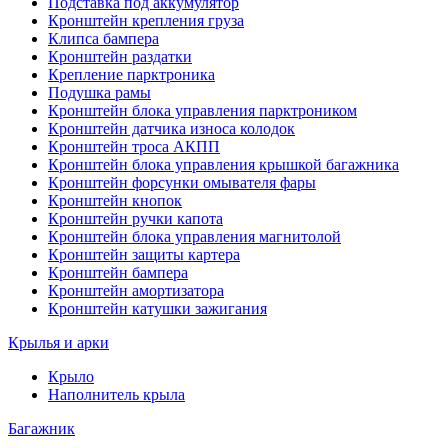
Подставка под аккумулятор
Кронштейн крепления груза
Клипса бампера
Кронштейн раздатки
Крепление парктроника
Подушка рамы
Кронштейн блока управления парктроником
Кронштейн датчика износа колодок
Кронштейн троса АКПП
Кронштейн блока управления крышкой багажника
Кронштейн форсунки омывателя фары
Кронштейн кнопок
Кронштейн ручки капота
Кронштейн блока управления магнитолой
Кронштейн защиты картера
Кронштейн бампера
Кронштейн амортизатора
Кронштейн катушки зажигания
Крылья и арки
Крыло
Наполнитель крыла
Багажник