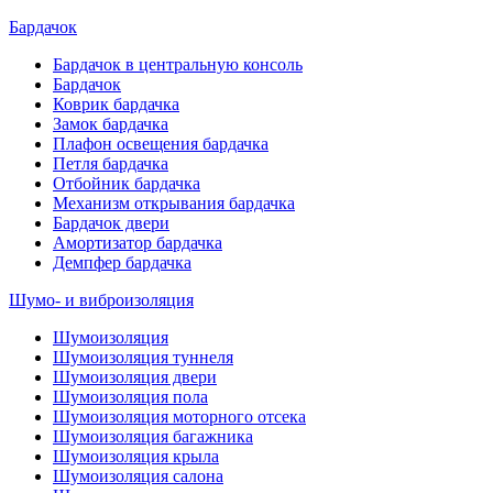
Бардачок
Бардачок в центральную консоль
Бардачок
Коврик бардачка
Замок бардачка
Плафон освещения бардачка
Петля бардачка
Отбойник бардачка
Механизм открывания бардачка
Бардачок двери
Амортизатор бардачка
Демпфер бардачка
Шумо- и виброизоляция
Шумоизоляция
Шумоизоляция туннеля
Шумоизоляция двери
Шумоизоляция пола
Шумоизоляция моторного отсека
Шумоизоляция багажника
Шумоизоляция крыла
Шумоизоляция салона