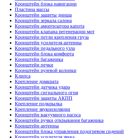
Кронштейн блока навигации
Пластина массы
Кронштейн защиты днища
Кронштейн зеркала салона
Кронштейн амортизатора капота
Кронштейн клапана регенерации мот
Кронштейн петли крепления груза
Кронштейн усилителя антенны
Кронштейн педального узла
Кронштейн блока комфорта
Кронштейн багажника
Кронштейн печки
Кронштейн рулевой колонки
Клипса
Крепление домкрата
Кронштейн датчика удара
Кронштейн сигнального огня
Кронштейн защиты АКПП
Крепление подкрылка
Крепление звукоизоляции
Кронштейн вакуумного насоса
Кронштейн ручки открывания багажника
Кронштейн антенны
Кронштейн блока управления подогревом сидений
Кронштейн усилителя звука