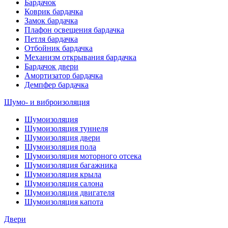
Бардачок
Коврик бардачка
Замок бардачка
Плафон освещения бардачка
Петля бардачка
Отбойник бардачка
Механизм открывания бардачка
Бардачок двери
Амортизатор бардачка
Демпфер бардачка
Шумо- и виброизоляция
Шумоизоляция
Шумоизоляция туннеля
Шумоизоляция двери
Шумоизоляция пола
Шумоизоляция моторного отсека
Шумоизоляция багажника
Шумоизоляция крыла
Шумоизоляция салона
Шумоизоляция двигателя
Шумоизоляция капота
Двери