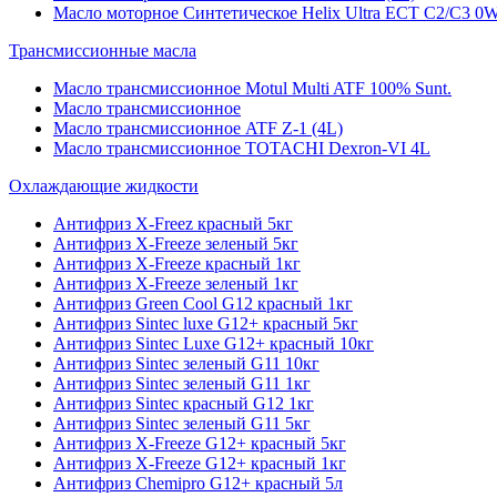
Масло моторное Синтетическое Helix Ultra ECT C2/C3 0W
Трансмиссионные масла
Масло трансмиссионное Motul Multi ATF 100% Sunt.
Масло трансмиссионное
Масло трансмиссионное ATF Z-1 (4L)
Масло трансмиссионное TOTACHI Dexron-VI 4L
Охлаждающие жидкости
Антифриз X-Freez красный 5кг
Антифриз X-Freeze зеленый 5кг
Антифриз X-Freeze красный 1кг
Антифриз X-Freeze зеленый 1кг
Антифриз Green Cool G12 красный 1кг
Антифриз Sintec luxe G12+ красный 5кг
Антифриз Sintec Luxe G12+ красный 10кг
Антифриз Sintec зеленый G11 10кг
Антифриз Sintec зеленый G11 1кг
Антифриз Sintec красный G12 1кг
Антифриз Sintec зеленый G11 5кг
Антифриз X-Freeze G12+ красный 5кг
Антифриз X-Freeze G12+ красный 1кг
Антифриз Chemipro G12+ красный 5л