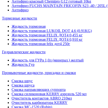
Антифриз красный Chemipro G12 готовый 10kg
Антифриз FUCHS MAINTAIN FRICOFIN S23 -40 / 205L (
Антифриз
Тормозные жидкости
Жидкость тормозная
Жидкость тормозная LUKOIL DOT 4.6 (0.91KG)
Жидкость тормозная FELIX ДОТ4 0,455 кг
Жидкость тормозная FELIX ДОТ4 0,910 кг
Жидкость тормозная felix дот4 250г
Гидравлические жидкости
Жидкость для ГУРа 1,0л (минерал.) желтый
Жидкость Гур
Промывочные жидкости, присадки и смазки
Смазка шрус
Смазка шруса
Смазка направляющих суппорта
Смазка силиконовая KERRY аэрозоль 520 мл
Очиститель контактов ABRO 210мл
Очиститель карбюратора KERRY
Смазка МС-1520 (Rubin)