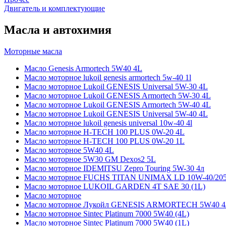
Двигатель и комплектующие
Масла и автохимия
Моторные масла
Масло Genesis Armortech 5W40 4L
Масло моторное lukoil genesis armortech 5w-40 1l
Масло моторное Lukoil GENESIS Universal 5W-30 4L
Масло моторное Lukoil GENESIS Armortech 5W-30 4L
Масло моторное Lukoil GENESIS Armortech 5W-40 4L
Масло моторное Lukoil GENESIS Universal 5W-40 4L
Масло моторное lukoil genesis universal 10w-40 4l
Масло моторное H-TECH 100 PLUS 0W-20 4L
Масло моторное H-TECH 100 PLUS 0W-20 1L
Масло моторное 5W40 4L
Масло моторное 5W30 GM Dexos2 5L
Масло моторное IDEMITSU Zepro Touring 5W-30 4л
Масло моторное FUCHS TITAN UNIMAX LD 10W-40/20
Масло моторное LUKOIL GARDEN 4Т SAE 30 (1L)
Масло моторное
Масло моторное Лукойл GENESIS ARMORTECH 5W40 4
Масло моторное Sintec Platinum 7000 5W40 (4L)
Масло моторное Sintec Platinum 7000 5W40 (1L)