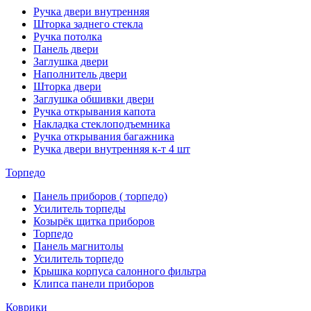
Ручка двери внутренняя
Шторка заднего стекла
Ручка потолка
Панель двери
Заглушка двери
Наполнитель двери
Шторка двери
Заглушка обшивки двери
Ручка открывания капота
Накладка стеклоподъемника
Ручка открывания багажника
Ручка двери внутренняя к-т 4 шт
Торпедо
Панель приборов ( торпедо)
Усилитель торпеды
Козырёк щитка приборов
Торпедо
Панель магнитолы
Усилитель торпедо
Крышка корпуса салонного фильтра
Клипса панели приборов
Коврики