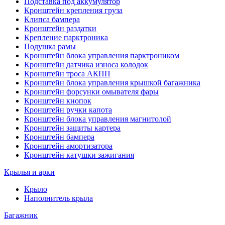
Подставка под аккумулятор
Кронштейн крепления груза
Клипса бампера
Кронштейн раздатки
Крепление парктроника
Подушка рамы
Кронштейн блока управления парктроником
Кронштейн датчика износа колодок
Кронштейн троса АКПП
Кронштейн блока управления крышкой багажника
Кронштейн форсунки омывателя фары
Кронштейн кнопок
Кронштейн ручки капота
Кронштейн блока управления магнитолой
Кронштейн защиты картера
Кронштейн бампера
Кронштейн амортизатора
Кронштейн катушки зажигания
Крылья и арки
Крыло
Наполнитель крыла
Багажник