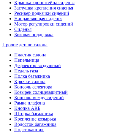
Крышка кронштейна сиденья
Заглушка крепления сиденья
Ресивер подкачки сидений
Направляющая сиденья
Мотор регулировки сидений
Сиденья
Боковая поддержка
Прочие детали салона
Пластик салона
Пепельница
Дефлектор воздушный
Педаль газа
Полка багажника
Крючки салона
Консоль селектора
Козырек солнцезащитный
Консоль между сидений
Рамка плафона
Кнопка АКБ
Шторка багажника
Крепление козырька
Водосток багажника
Подстаканник