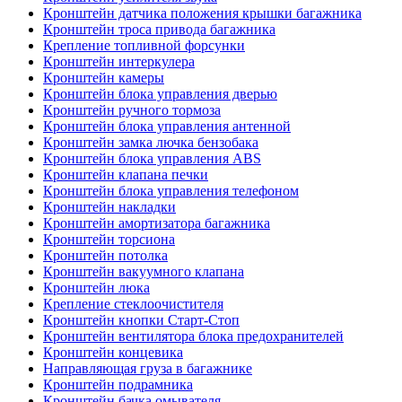
Кронштейн датчика положения крышки багажника
Кронштейн троса привода багажника
Крепление топливной форсунки
Кронштейн интеркулера
Кронштейн камеры
Кронштейн блока управления дверью
Кронштейн ручного тормоза
Кронштейн блока управления антенной
Кронштейн замка лючка бензобака
Кронштейн блока управления ABS
Кронштейн клапана печки
Кронштейн блока управления телефоном
Кронштейн накладки
Кронштейн амортизатора багажника
Кронштейн торсиона
Кронштейн потолка
Кронштейн вакуумного клапана
Кронштейн люка
Крепление стеклоочистителя
Кронштейн кнопки Старт-Стоп
Кронштейн вентилятора блока предохранителей
Кронштейн концевика
Направляющая груза в багажнике
Кронштейн подрамника
Кронштейн бачка омывателя