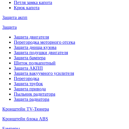
Петля замка капота
Крюк капота
Защита акпп
Защита
Защита двигателя
Перегородка моторного отсека
Защита днища кузова
Защита подушки двигателя
Защита бампера
Щиток подкапотный
Защита АКПП
Защита вакуумного усилителя
Перегородка
Защита трубок
Защита привода
Пыльник радитатора
Защита радиатора
Кронштейн TV-Тюнера
Кронштейн блока ABS
Бамперы