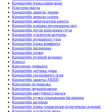
Кронштейн блока навигации
Пластина массы
Кронштейн защиты днища
Кронштейн зеркала салона
Кронштейн амортизатора капота
Кронштейн клапана регенерации мот
Кронштейн петли крепления груза
Кронштейн усилителя антенны
Кронштейн педального узла
Кронштейн блока комфорта
Кронштейн багажника
Кронштейн печки
Кронштейн рулевой колонки
Клипса
Крепление домкрата
Кронштейн датчика удара
Кронштейн сигнального огня
Кронштейн защиты АКПП
Крепление подкрылка
Крепление звукоизоляции
Кронштейн вакуумного насоса
Кронштейн ручки открывания багажника
Кронштейн антенны
Кронштейн блока управления подогревом сидений
Кронштейн усилителя звука