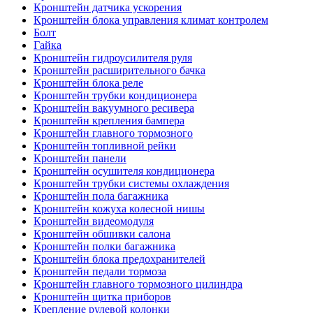
Кронштейн датчика ускорения
Кронштейн блока управления климат контролем
Болт
Гайка
Кронштейн гидроусилителя руля
Кронштейн расширительного бачка
Кронштейн блока реле
Кронштейн трубки кондиционера
Кронштейн вакуумного ресивера
Кронштейн крепления бампера
Кронштейн главного тормозного
Кронштейн топливной рейки
Кронштейн панели
Кронштейн осушителя кондиционера
Кронштейн трубки системы охлаждения
Кронштейн пола багажника
Кронштейн кожуха колесной нишы
Кронштейн видеомодуля
Кронштейн обшивки салона
Кронштейн полки багажника
Кронштейн блока предохранителей
Кронштейн педали тормоза
Кронштейн главного тормозного цилиндра
Кронштейн щитка приборов
Крепление рулевой колонки