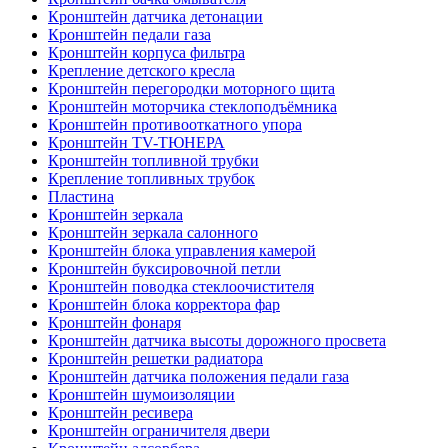
Кронштейн датчика детонации
Кронштейн педали газа
Кронштейн корпуса фильтра
Крепление детского кресла
Кронштейн перегородки моторного щита
Кронштейн моторчика стеклоподъёмника
Кронштейн противооткатного упора
Кронштейн TV-ТЮНЕРА
Кронштейн топливной трубки
Крепление топливных трубок
Пластина
Кронштейн зеркала
Кронштейн зеркала салонного
Кронштейн блока управления камерой
Кронштейн буксировочной петли
Кронштейн поводка стеклоочистителя
Кронштейн блока корректора фар
Кронштейн фонаря
Кронштейн датчика высоты дорожного просвета
Кронштейн решетки радиатора
Кронштейн датчика положения педали газа
Кронштейн шумоизоляции
Кронштейн ресивера
Кронштейн ограничителя двери