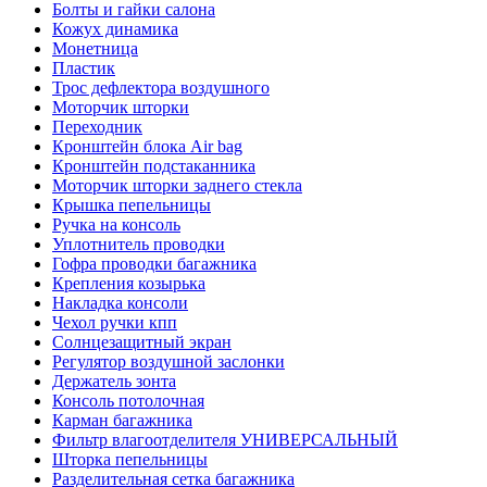
Болты и гайки салона
Кожух динамика
Монетница
Пластик
Трос дефлектора воздушного
Моторчик шторки
Переходник
Кронштейн блока Air bag
Кронштейн подстаканника
Моторчик шторки заднего стекла
Крышка пепельницы
Ручка на консоль
Уплотнитель проводки
Гофра проводки багажника
Крепления козырька
Накладка консоли
Чехол ручки кпп
Солнцезащитный экран
Регулятор воздушной заслонки
Держатель зонта
Консоль потолочная
Карман багажника
Фильтр влагоотделителя УНИВЕРСАЛЬНЫЙ
Шторка пепельницы
Разделительная сетка багажника