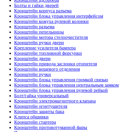
Кронштейн адсорбера
Болты и гайки дверей
Кронштейн корпуса разъема
Кронштейн блока управления интерфейсом
Кронштейн кожуха рулевой колонки
Кронштейн разъема
Кронштейн пепельницы
Кронштейн мотора стелоочистителя
Кронштейн ручки двери
Крепление усилителя бампера
Кронштейн топливной форсунки
Кронштейн двери
Кронштейн привода заслонки отопителя
Кронштейн вещевого отделения
Кронштейн ручки
Кронштейн блока управления громкой связью
Кронштейн блока управления центральным замком
Кронштейн блока управления рулевой рейкой
Болт/гайка универсальный
Кронштейн электромагнитного клапана
Кронштейн огнетушителя
Кронштейн защиты бака
Клипса обшивки
Кронштейн стартера
Кронштейн противотуманной фары