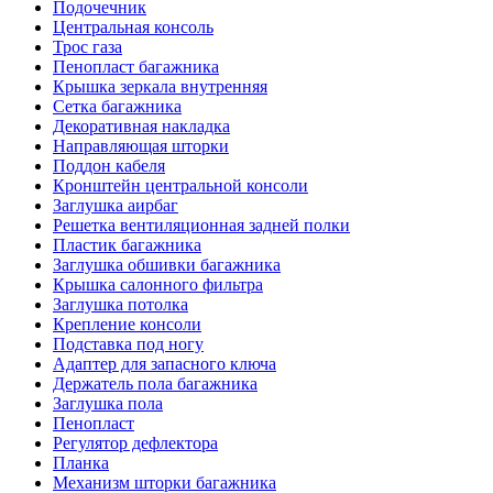
Подочечник
Центральная консоль
Трос газа
Пенопласт багажника
Крышка зеркала внутренняя
Сетка багажника
Декоративная накладка
Направляющая шторки
Поддон кабеля
Кронштейн центральной консоли
Заглушка аирбаг
Решетка вентиляционная задней полки
Пластик багажника
Заглушка обшивки багажника
Крышка салонного фильтра
Заглушка потолка
Крепление консоли
Подставка под ногу
Адаптер для запасного ключа
Держатель пола багажника
Заглушка пола
Пенопласт
Регулятор дефлектора
Планка
Механизм шторки багажника