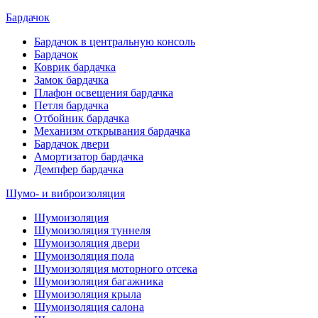
Бардачок
Бардачок в центральную консоль
Бардачок
Коврик бардачка
Замок бардачка
Плафон освещения бардачка
Петля бардачка
Отбойник бардачка
Механизм открывания бардачка
Бардачок двери
Амортизатор бардачка
Демпфер бардачка
Шумо- и виброизоляция
Шумоизоляция
Шумоизоляция туннеля
Шумоизоляция двери
Шумоизоляция пола
Шумоизоляция моторного отсека
Шумоизоляция багажника
Шумоизоляция крыла
Шумоизоляция салона