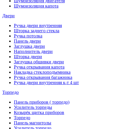
Шумоизоляция двигателя
Шумоизоляция капота
Двери
Ручка двери внутренняя
Шторка заднего стекла
Ручка потолка
Панель двери
Заглушка двери
Наполнитель двери
Шторка двери
Заглушка обшивки двери
Ручка открывания капота
Накладка стеклоподъемника
Ручка открывания багажника
Ручка двери внутренняя к-т 4 шт
Торпедо
Панель приборов ( торпедо)
Усилитель торпеды
Козырёк щитка приборов
Торпедо
Панель магнитолы
Усилитель торпедо