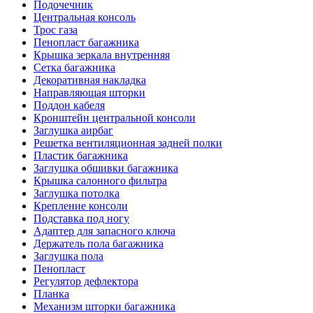
Подочечник
Центральная консоль
Трос газа
Пенопласт багажника
Крышка зеркала внутренняя
Сетка багажника
Декоративная накладка
Направляющая шторки
Поддон кабеля
Кронштейн центральной консоли
Заглушка аирбаг
Решетка вентиляционная задней полки
Пластик багажника
Заглушка обшивки багажника
Крышка салонного фильтра
Заглушка потолка
Крепление консоли
Подставка под ногу
Адаптер для запасного ключа
Держатель пола багажника
Заглушка пола
Пенопласт
Регулятор дефлектора
Планка
Механизм шторки багажника