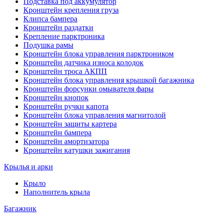
Подставка под аккумулятор
Кронштейн крепления груза
Клипса бампера
Кронштейн раздатки
Крепление парктроника
Подушка рамы
Кронштейн блока управления парктроником
Кронштейн датчика износа колодок
Кронштейн троса АКПП
Кронштейн блока управления крышкой багажника
Кронштейн форсунки омывателя фары
Кронштейн кнопок
Кронштейн ручки капота
Кронштейн блока управления магнитолой
Кронштейн защиты картера
Кронштейн бампера
Кронштейн амортизатора
Кронштейн катушки зажигания
Крылья и арки
Крыло
Наполнитель крыла
Багажник