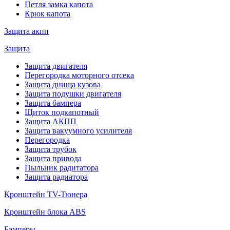
Петля замка капота
Крюк капота
Защита акпп
Защита
Защита двигателя
Перегородка моторного отсека
Защита днища кузова
Защита подушки двигателя
Защита бампера
Щиток подкапотный
Защита АКПП
Защита вакуумного усилителя
Перегородка
Защита трубок
Защита привода
Пыльник радитатора
Защита радиатора
Кронштейн TV-Тюнера
Кронштейн блока ABS
Бамперы