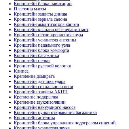
Кронштейн блока навигации
Пластина массы
Кронштейн защиты днища
Кронштейн зеркала салона
Кронштейн амортизатора капота
Кронштейн клапана регенерации мот
Кронштейн петли крепления груза
Кронштейн усилителя антенны
Кронштейн педального узла
Кронштейн блока комфорта
Кронштейн багажника
Кронштейн печки
Кронштейн рулевой колонки
Клипса
Крепление домкрата
Кронштейн датчика удара
Кронштейн сигнального огня
Кронштейн защиты АКПП
Крепление подкрылка
Крепление звукоизоляции
Кронштейн вакуумного насоса
Кронштейн ручки открывания багажника
Кронштейн антенны
Кронштейн блока управления подогревом сидений
Кронштейн усилителя звука