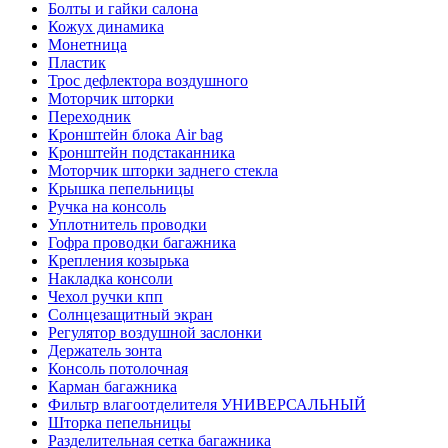
Болты и гайки салона
Кожух динамика
Монетница
Пластик
Трос дефлектора воздушного
Моторчик шторки
Переходник
Кронштейн блока Air bag
Кронштейн подстаканника
Моторчик шторки заднего стекла
Крышка пепельницы
Ручка на консоль
Уплотнитель проводки
Гофра проводки багажника
Крепления козырька
Накладка консоли
Чехол ручки кпп
Солнцезащитный экран
Регулятор воздушной заслонки
Держатель зонта
Консоль потолочная
Карман багажника
Фильтр влагоотделителя УНИВЕРСАЛЬНЫЙ
Шторка пепельницы
Разделительная сетка багажника