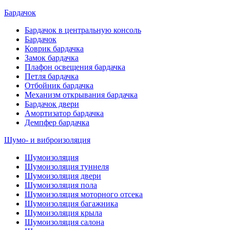
Бардачок
Бардачок в центральную консоль
Бардачок
Коврик бардачка
Замок бардачка
Плафон освещения бардачка
Петля бардачка
Отбойник бардачка
Механизм открывания бардачка
Бардачок двери
Амортизатор бардачка
Демпфер бардачка
Шумо- и виброизоляция
Шумоизоляция
Шумоизоляция туннеля
Шумоизоляция двери
Шумоизоляция пола
Шумоизоляция моторного отсека
Шумоизоляция багажника
Шумоизоляция крыла
Шумоизоляция салона