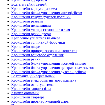
Кронштейн адсорбера
Болты и гайки дверей
Кронштейн корпуса разъема
Кронштейн блока управления интерфейсом
Кронштейн кожуха рулевой колонки
Кронштейн разъема
Кронштейн пепельницы
Кронштейн мотора стелоочистителя
Кронштейн ручки двери
Крепление усилителя бампера
Кронштейн топливной форсунки
Кронштейн двери
Кронштейн привода заслонки отопителя
Кронштейн вещевого отделения
Кронштейн ручки
Кронштейн блока управления громкой связью
Кронштейн блока управления центральным замком
Кронштейн блока управления рулевой рейкой
Болт/гайка универсальный
Кронштейн электромагнитного клапана
Кронштейн огнетушителя
Кронштейн защиты бака
Клипса обшивки
Кронштейн стартера
Кронштейн противотуманной фары