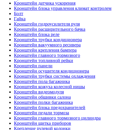
Кронштейн датчика ускорения
Кронштейн блока управления климат контролем
Болт
Гайка
Кронштейн гидроусилителя руля
Кронштейн расширительного бачка
Кронштейн блока реле
Кронштейн трубки кондиционера
Кронштейн вакуумного ресивера
Кронштейн крепления бампера
Кронштейн главного тормозного
Кронштейн топливной рейки
Кронштейн панели
Кронштейн осушителя кондиционера
Кронштейн трубки системы охлаждения
Кронштейн пола багажника
Кронштейн кожуха колесной нишы
Кронштейн видеомодуля
Кронштейн обшивки салона
Кронштейн полки багажника
Кронштейн блока предохранителей
Кронштейн педали тормоза
Кронштейн главного тормозного цилиндра
Кронштейн щитка приборов
Крепление рулевой колонки