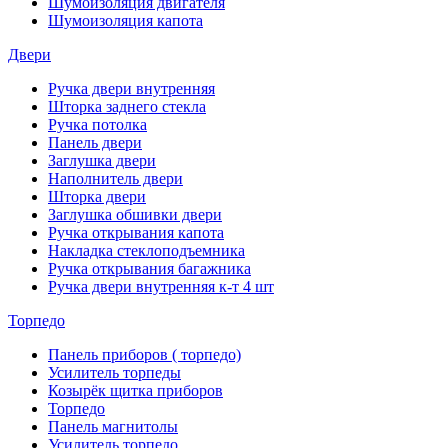
Шумоизоляция двигателя
Шумоизоляция капота
Двери
Ручка двери внутренняя
Шторка заднего стекла
Ручка потолка
Панель двери
Заглушка двери
Наполнитель двери
Шторка двери
Заглушка обшивки двери
Ручка открывания капота
Накладка стеклоподъемника
Ручка открывания багажника
Ручка двери внутренняя к-т 4 шт
Торпедо
Панель приборов ( торпедо)
Усилитель торпеды
Козырёк щитка приборов
Торпедо
Панель магнитолы
Усилитель торпедо