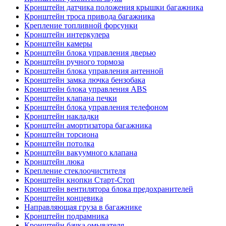
Кронштейн датчика положения крышки багажника
Кронштейн троса привода багажника
Крепление топливной форсунки
Кронштейн интеркулера
Кронштейн камеры
Кронштейн блока управления дверью
Кронштейн ручного тормоза
Кронштейн блока управления антенной
Кронштейн замка лючка бензобака
Кронштейн блока управления ABS
Кронштейн клапана печки
Кронштейн блока управления телефоном
Кронштейн накладки
Кронштейн амортизатора багажника
Кронштейн торсиона
Кронштейн потолка
Кронштейн вакуумного клапана
Кронштейн люка
Крепление стеклоочистителя
Кронштейн кнопки Старт-Стоп
Кронштейн вентилятора блока предохранителей
Кронштейн концевика
Направляющая груза в багажнике
Кронштейн подрамника
Кронштейн бачка омывателя