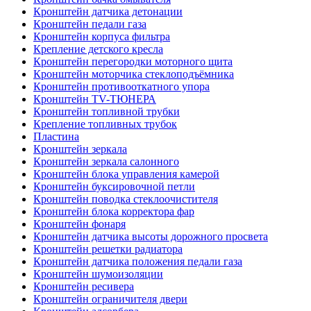
Кронштейн датчика детонации
Кронштейн педали газа
Кронштейн корпуса фильтра
Крепление детского кресла
Кронштейн перегородки моторного щита
Кронштейн моторчика стеклоподъёмника
Кронштейн противооткатного упора
Кронштейн TV-ТЮНЕРА
Кронштейн топливной трубки
Крепление топливных трубок
Пластина
Кронштейн зеркала
Кронштейн зеркала салонного
Кронштейн блока управления камерой
Кронштейн буксировочной петли
Кронштейн поводка стеклоочистителя
Кронштейн блока корректора фар
Кронштейн фонаря
Кронштейн датчика высоты дорожного просвета
Кронштейн решетки радиатора
Кронштейн датчика положения педали газа
Кронштейн шумоизоляции
Кронштейн ресивера
Кронштейн ограничителя двери