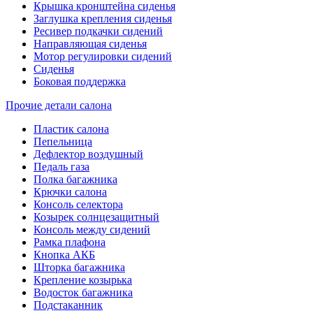
Крышка кронштейна сиденья
Заглушка крепления сиденья
Ресивер подкачки сидений
Направляющая сиденья
Мотор регулировки сидений
Сиденья
Боковая поддержка
Прочие детали салона
Пластик салона
Пепельница
Дефлектор воздушный
Педаль газа
Полка багажника
Крючки салона
Консоль селектора
Козырек солнцезащитный
Консоль между сидений
Рамка плафона
Кнопка АКБ
Шторка багажника
Крепление козырька
Водосток багажника
Подстаканник