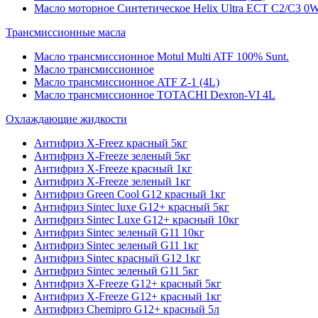
Масло моторное Синтетическое Helix Ultra ECT C2/C3 0W
Трансмиссионные масла
Масло трансмиссионное Motul Multi ATF 100% Sunt.
Масло трансмиссионное
Масло трансмиссионное ATF Z-1 (4L)
Масло трансмиссионное TOTACHI Dexron-VI 4L
Охлаждающие жидкости
Антифриз X-Freez красный 5кг
Антифриз X-Freeze зеленый 5кг
Антифриз X-Freeze красный 1кг
Антифриз X-Freeze зеленый 1кг
Антифриз Green Cool G12 красный 1кг
Антифриз Sintec luxe G12+ красный 5кг
Антифриз Sintec Luxe G12+ красный 10кг
Антифриз Sintec зеленый G11 10кг
Антифриз Sintec зеленый G11 1кг
Антифриз Sintec красный G12 1кг
Антифриз Sintec зеленый G11 5кг
Антифриз X-Freeze G12+ красный 5кг
Антифриз X-Freeze G12+ красный 1кг
Антифриз Chemipro G12+ красный 5л