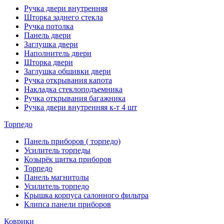
Ручка двери внутренняя
Шторка заднего стекла
Ручка потолка
Панель двери
Заглушка двери
Наполнитель двери
Шторка двери
Заглушка обшивки двери
Ручка открывания капота
Накладка стеклоподъемника
Ручка открывания багажника
Ручка двери внутренняя к-т 4 шт
Торпедо
Панель приборов ( торпедо)
Усилитель торпеды
Козырёк щитка приборов
Торпедо
Панель магнитолы
Усилитель торпедо
Крышка корпуса салонного фильтра
Клипса панели приборов
Коврики