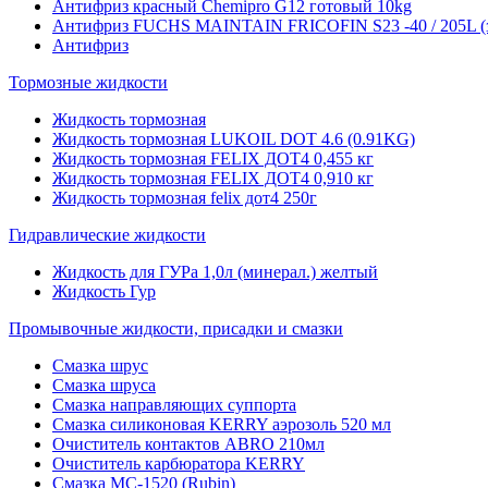
Антифриз красный Chemipro G12 готовый 10kg
Антифриз FUCHS MAINTAIN FRICOFIN S23 -40 / 205L (
Антифриз
Тормозные жидкости
Жидкость тормозная
Жидкость тормозная LUKOIL DOT 4.6 (0.91KG)
Жидкость тормозная FELIX ДОТ4 0,455 кг
Жидкость тормозная FELIX ДОТ4 0,910 кг
Жидкость тормозная felix дот4 250г
Гидравлические жидкости
Жидкость для ГУРа 1,0л (минерал.) желтый
Жидкость Гур
Промывочные жидкости, присадки и смазки
Смазка шрус
Смазка шруса
Смазка направляющих суппорта
Смазка силиконовая KERRY аэрозоль 520 мл
Очиститель контактов ABRO 210мл
Очиститель карбюратора KERRY
Смазка МС-1520 (Rubin)