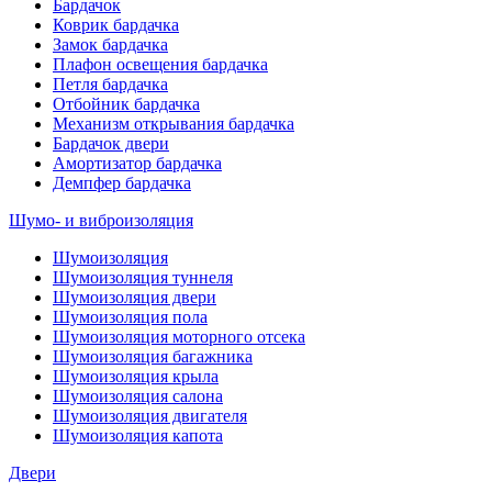
Бардачок
Коврик бардачка
Замок бардачка
Плафон освещения бардачка
Петля бардачка
Отбойник бардачка
Механизм открывания бардачка
Бардачок двери
Амортизатор бардачка
Демпфер бардачка
Шумо- и виброизоляция
Шумоизоляция
Шумоизоляция туннеля
Шумоизоляция двери
Шумоизоляция пола
Шумоизоляция моторного отсека
Шумоизоляция багажника
Шумоизоляция крыла
Шумоизоляция салона
Шумоизоляция двигателя
Шумоизоляция капота
Двери