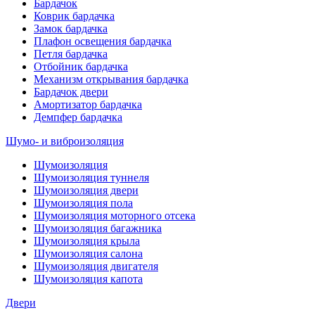
Бардачок
Коврик бардачка
Замок бардачка
Плафон освещения бардачка
Петля бардачка
Отбойник бардачка
Механизм открывания бардачка
Бардачок двери
Амортизатор бардачка
Демпфер бардачка
Шумо- и виброизоляция
Шумоизоляция
Шумоизоляция туннеля
Шумоизоляция двери
Шумоизоляция пола
Шумоизоляция моторного отсека
Шумоизоляция багажника
Шумоизоляция крыла
Шумоизоляция салона
Шумоизоляция двигателя
Шумоизоляция капота
Двери