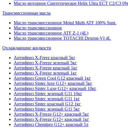
Масло моторное Синтетическое Helix Ultra ECT C2/C3 0W
Трансмиссионные масла
Масло трансмиссионное Motul Multi ATF 100% Sunt.
Масло трансмиссионное
Масло трансмиссионное ATF Z-1 (4L)
Масло трансмиссионное TOTACHI Dexron-VI 4L
Охлаждающие жидкости
Антифриз X-Freez красный 5кг
Антифриз X-Freeze зеленый 5кг
Антифриз X-Freeze красный 1кг
Антифриз X-Freeze зеленый 1кг
Антифриз Green Cool G12 красный 1кг
Антифриз Sintec luxe G12+ красный 5кг
Антифриз Sintec Luxe G12+ красный 10кг
Антифриз Sintec зеленый G11 10кг
Антифриз Sintec зеленый G11 1кг
Антифриз Sintec красный G12 1кг
Антифриз Sintec зеленый G11 5кг
Антифриз X-Freeze G12+ красный 5кг
Антифриз X-Freeze G12+ красный 1кг
Антифриз Chemipro G12+ красный 5л