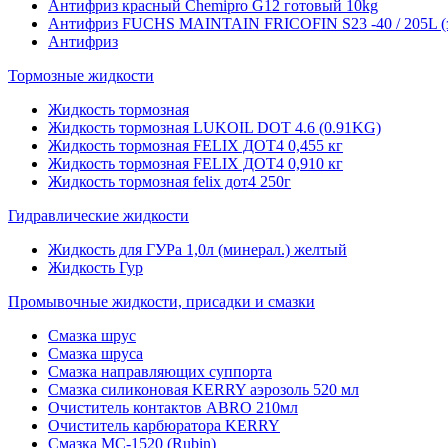
Антифриз красный Chemipro G12 готовый 10kg
Антифриз FUCHS MAINTAIN FRICOFIN S23 -40 / 205L (
Антифриз
Тормозные жидкости
Жидкость тормозная
Жидкость тормозная LUKOIL DOT 4.6 (0.91KG)
Жидкость тормозная FELIX ДОТ4 0,455 кг
Жидкость тормозная FELIX ДОТ4 0,910 кг
Жидкость тормозная felix дот4 250г
Гидравлические жидкости
Жидкость для ГУРа 1,0л (минерал.) желтый
Жидкость Гур
Промывочные жидкости, присадки и смазки
Смазка шрус
Смазка шруса
Смазка направляющих суппорта
Смазка силиконовая KERRY аэрозоль 520 мл
Очиститель контактов ABRO 210мл
Очиститель карбюратора KERRY
Смазка МС-1520 (Rubin)