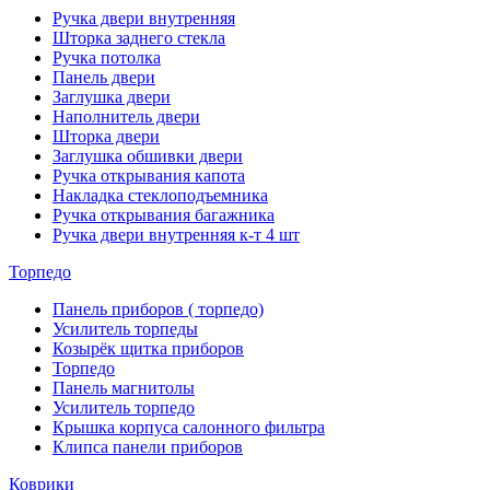
Ручка двери внутренняя
Шторка заднего стекла
Ручка потолка
Панель двери
Заглушка двери
Наполнитель двери
Шторка двери
Заглушка обшивки двери
Ручка открывания капота
Накладка стеклоподъемника
Ручка открывания багажника
Ручка двери внутренняя к-т 4 шт
Торпедо
Панель приборов ( торпедо)
Усилитель торпеды
Козырёк щитка приборов
Торпедо
Панель магнитолы
Усилитель торпедо
Крышка корпуса салонного фильтра
Клипса панели приборов
Коврики