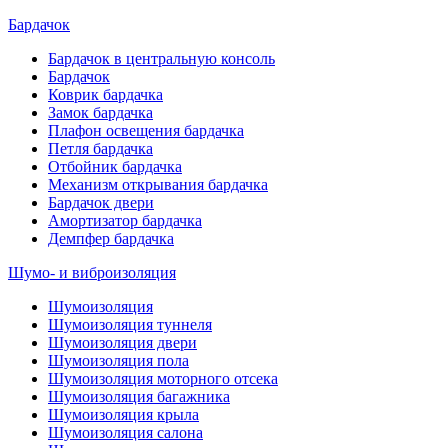
Бардачок
Бардачок в центральную консоль
Бардачок
Коврик бардачка
Замок бардачка
Плафон освещения бардачка
Петля бардачка
Отбойник бардачка
Механизм открывания бардачка
Бардачок двери
Амортизатор бардачка
Демпфер бардачка
Шумо- и виброизоляция
Шумоизоляция
Шумоизоляция туннеля
Шумоизоляция двери
Шумоизоляция пола
Шумоизоляция моторного отсека
Шумоизоляция багажника
Шумоизоляция крыла
Шумоизоляция салона