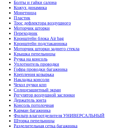
Болты и гайки салона
Кожух динамика
Монетница
Пластик
Трос дефлектора воздушного
Моторчик шторки
Переходник
Кронштейн блока Air bag
Кронштейн подстаканника
Моторчик шторки заднего стекла
Крышка пепельницы
Ручка на консоль
Уплотнитель проводки
Гофра проводки багажника
Крепления козырька
Накладка консоли
Чехол ручки кпп
Солнцезащитный экран
Регулятор воздушной заслонки
Держатель зонта
Консоль потолочная
Карман багажника
Фильтр влагоотделителя УНИВЕРСАЛЬНЫЙ
Шторка пепельницы
Разделительная сетка багажника