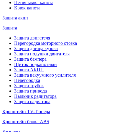
Петля замка капота
Крюк капота
Защита акпп
Защита
Защита двигателя
Перегородка моторного отсека
Защита днища кузова
Защита подушки двигателя
Защита бампера
Щиток подкапотный
Защита АКПП
Защита вакуумного усилителя
Перегородка
Защита трубок
Защита привода
Пыльник радитатора
Защита радиатора
Кронштейн TV-Тюнера
Кронштейн блока ABS
Бамперы