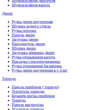
Шумоизоляция двигателя
Шумоизоляция капота
Двери
Ручка двери внутренняя
Шторка заднего стекла
Ручка потолка
Панель двери
Заглушка двери
Наполнитель двери
Шторка двери
Заглушка обшивки двери
Ручка открывания капота
Накладка стеклоподъемника
Ручка открывания багажника
Ручка двери внутренняя к-т 4 шт
Торпедо
Панель приборов ( торпедо)
Усилитель торпеды
Козырёк щитка приборов
Торпедо
Панель магнитолы
Усилитель торпедо