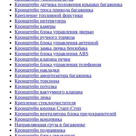
Кронштейн датчика положения крышки багажника
Кронштейн троса привода багажника
Крепление топливной форсунки
Кронштейн интеркулера
Кронштейн камеры
Кронштейн блока управления дверью
Кронштейн ручного тормоза
Кронштейн блока управления антенной
Кронштейн замка лючка бензобака
Кронштейн блока управления ABS
Кронштейн клапана печки
Кронштейн блока управления телефоном
Кронштейн накладки
Кронштейн амортизатора багажника
Кронштейн торсиона
Кронштейн потолка
Кронштейн вакуумного клапана
Кронштейн люка
Крепление стеклоочистителя
Кронштейн кнопки Старт-Стоп
Кронштейн вентилятора блока предохранителей
Кронштейн концевика
Направляющая груза в багажнике
Кронштейн подрамника
Кронштейн бачка омывателя