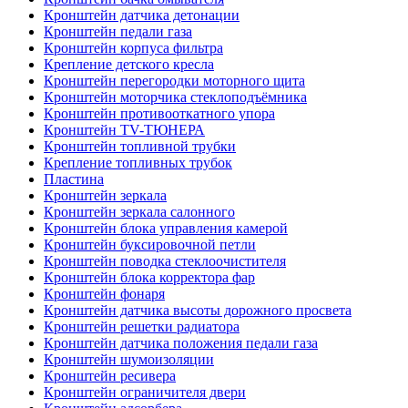
Кронштейн датчика детонации
Кронштейн педали газа
Кронштейн корпуса фильтра
Крепление детского кресла
Кронштейн перегородки моторного щита
Кронштейн моторчика стеклоподъёмника
Кронштейн противооткатного упора
Кронштейн TV-ТЮНЕРА
Кронштейн топливной трубки
Крепление топливных трубок
Пластина
Кронштейн зеркала
Кронштейн зеркала салонного
Кронштейн блока управления камерой
Кронштейн буксировочной петли
Кронштейн поводка стеклоочистителя
Кронштейн блока корректора фар
Кронштейн фонаря
Кронштейн датчика высоты дорожного просвета
Кронштейн решетки радиатора
Кронштейн датчика положения педали газа
Кронштейн шумоизоляции
Кронштейн ресивера
Кронштейн ограничителя двери