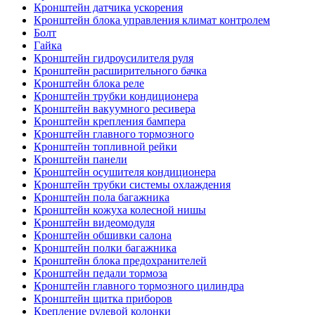
Кронштейн датчика ускорения
Кронштейн блока управления климат контролем
Болт
Гайка
Кронштейн гидроусилителя руля
Кронштейн расширительного бачка
Кронштейн блока реле
Кронштейн трубки кондиционера
Кронштейн вакуумного ресивера
Кронштейн крепления бампера
Кронштейн главного тормозного
Кронштейн топливной рейки
Кронштейн панели
Кронштейн осушителя кондиционера
Кронштейн трубки системы охлаждения
Кронштейн пола багажника
Кронштейн кожуха колесной нишы
Кронштейн видеомодуля
Кронштейн обшивки салона
Кронштейн полки багажника
Кронштейн блока предохранителей
Кронштейн педали тормоза
Кронштейн главного тормозного цилиндра
Кронштейн щитка приборов
Крепление рулевой колонки