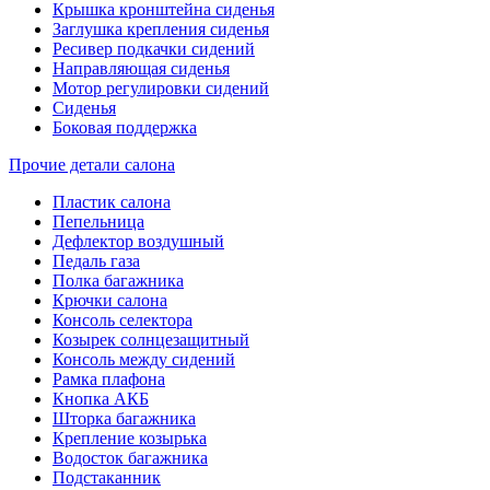
Крышка кронштейна сиденья
Заглушка крепления сиденья
Ресивер подкачки сидений
Направляющая сиденья
Мотор регулировки сидений
Сиденья
Боковая поддержка
Прочие детали салона
Пластик салона
Пепельница
Дефлектор воздушный
Педаль газа
Полка багажника
Крючки салона
Консоль селектора
Козырек солнцезащитный
Консоль между сидений
Рамка плафона
Кнопка АКБ
Шторка багажника
Крепление козырька
Водосток багажника
Подстаканник