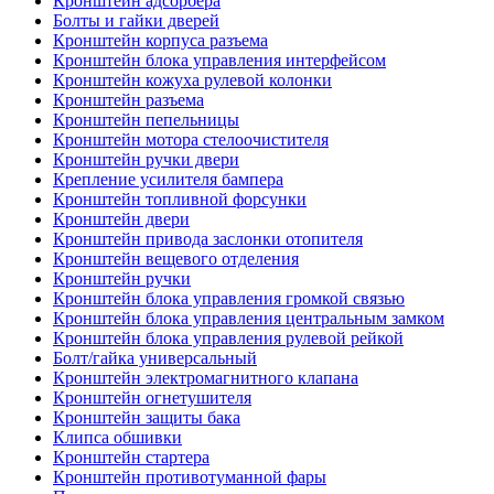
Кронштейн адсорбера
Болты и гайки дверей
Кронштейн корпуса разъема
Кронштейн блока управления интерфейсом
Кронштейн кожуха рулевой колонки
Кронштейн разъема
Кронштейн пепельницы
Кронштейн мотора стелоочистителя
Кронштейн ручки двери
Крепление усилителя бампера
Кронштейн топливной форсунки
Кронштейн двери
Кронштейн привода заслонки отопителя
Кронштейн вещевого отделения
Кронштейн ручки
Кронштейн блока управления громкой связью
Кронштейн блока управления центральным замком
Кронштейн блока управления рулевой рейкой
Болт/гайка универсальный
Кронштейн электромагнитного клапана
Кронштейн огнетушителя
Кронштейн защиты бака
Клипса обшивки
Кронштейн стартера
Кронштейн противотуманной фары