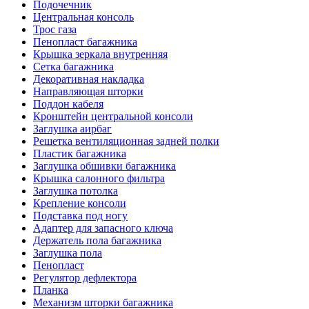
Подочечник
Центральная консоль
Трос газа
Пенопласт багажника
Крышка зеркала внутренняя
Сетка багажника
Декоративная накладка
Направляющая шторки
Поддон кабеля
Кронштейн центральной консоли
Заглушка аирбаг
Решетка вентиляционная задней полки
Пластик багажника
Заглушка обшивки багажника
Крышка салонного фильтра
Заглушка потолка
Крепление консоли
Подставка под ногу
Адаптер для запасного ключа
Держатель пола багажника
Заглушка пола
Пенопласт
Регулятор дефлектора
Планка
Механизм шторки багажника