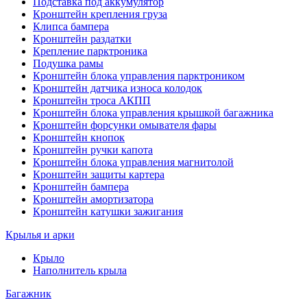
Подставка под аккумулятор
Кронштейн крепления груза
Клипса бампера
Кронштейн раздатки
Крепление парктроника
Подушка рамы
Кронштейн блока управления парктроником
Кронштейн датчика износа колодок
Кронштейн троса АКПП
Кронштейн блока управления крышкой багажника
Кронштейн форсунки омывателя фары
Кронштейн кнопок
Кронштейн ручки капота
Кронштейн блока управления магнитолой
Кронштейн защиты картера
Кронштейн бампера
Кронштейн амортизатора
Кронштейн катушки зажигания
Крылья и арки
Крыло
Наполнитель крыла
Багажник