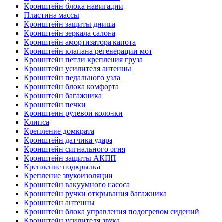
Кронштейн блока навигации
Пластина массы
Кронштейн защиты днища
Кронштейн зеркала салона
Кронштейн амортизатора капота
Кронштейн клапана регенерации мот
Кронштейн петли крепления груза
Кронштейн усилителя антенны
Кронштейн педального узла
Кронштейн блока комфорта
Кронштейн багажника
Кронштейн печки
Кронштейн рулевой колонки
Клипса
Крепление домкрата
Кронштейн датчика удара
Кронштейн сигнального огня
Кронштейн защиты АКПП
Крепление подкрылка
Крепление звукоизоляции
Кронштейн вакуумного насоса
Кронштейн ручки открывания багажника
Кронштейн антенны
Кронштейн блока управления подогревом сидений
Кронштейн усилителя звука