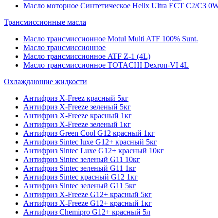
Масло моторное Синтетическое Helix Ultra ECT C2/C3 0W
Трансмиссионные масла
Масло трансмиссионное Motul Multi ATF 100% Sunt.
Масло трансмиссионное
Масло трансмиссионное ATF Z-1 (4L)
Масло трансмиссионное TOTACHI Dexron-VI 4L
Охлаждающие жидкости
Антифриз X-Freez красный 5кг
Антифриз X-Freeze зеленый 5кг
Антифриз X-Freeze красный 1кг
Антифриз X-Freeze зеленый 1кг
Антифриз Green Cool G12 красный 1кг
Антифриз Sintec luxe G12+ красный 5кг
Антифриз Sintec Luxe G12+ красный 10кг
Антифриз Sintec зеленый G11 10кг
Антифриз Sintec зеленый G11 1кг
Антифриз Sintec красный G12 1кг
Антифриз Sintec зеленый G11 5кг
Антифриз X-Freeze G12+ красный 5кг
Антифриз X-Freeze G12+ красный 1кг
Антифриз Chemipro G12+ красный 5л