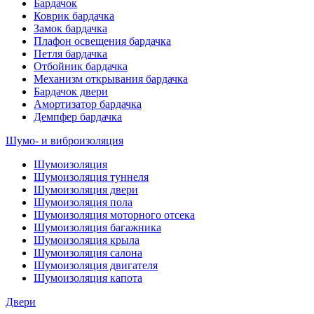
Бардачок
Коврик бардачка
Замок бардачка
Плафон освещения бардачка
Петля бардачка
Отбойник бардачка
Механизм открывания бардачка
Бардачок двери
Амортизатор бардачка
Демпфер бардачка
Шумо- и виброизоляция
Шумоизоляция
Шумоизоляция туннеля
Шумоизоляция двери
Шумоизоляция пола
Шумоизоляция моторного отсека
Шумоизоляция багажника
Шумоизоляция крыла
Шумоизоляция салона
Шумоизоляция двигателя
Шумоизоляция капота
Двери