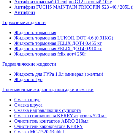
Антифриз красный Chemipro G12 готовый 10kg
Антифриз FUCHS MAINTAIN FRICOFIN S23 -40 / 205L (
Антифриз
Тормозные жидкости
Жидкость тормозная
Жидкость тормозная LUKOIL DOT 4.6 (0.91KG)
Жидкость тормозная FELIX ДОТ4 0,455 кг
Жидкость тормозная FELIX ДОТ4 0,910 кг
Жидкость тормозная felix дот4 250г
Гидравлические жидкости
Жидкость для ГУРа 1,0л (минерал.) желтый
Жидкость Гур
Промывочные жидкости, присадки и смазки
Смазка шрус
Смазка шруса
Смазка направляющих суппорта
Смазка силиконовая KERRY аэрозоль 520 мл
Очиститель контактов ABRO 210мл
Очиститель карбюратора KERRY
Смазка МС-1520 (Rubin)