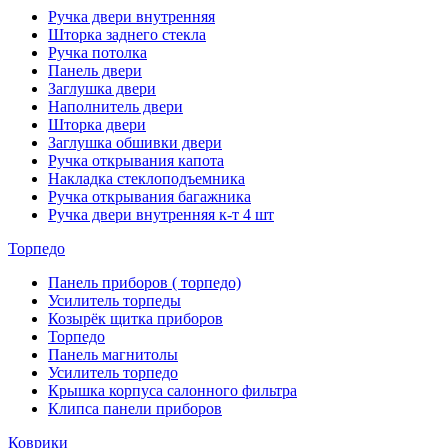
Ручка двери внутренняя
Шторка заднего стекла
Ручка потолка
Панель двери
Заглушка двери
Наполнитель двери
Шторка двери
Заглушка обшивки двери
Ручка открывания капота
Накладка стеклоподъемника
Ручка открывания багажника
Ручка двери внутренняя к-т 4 шт
Торпедо
Панель приборов ( торпедо)
Усилитель торпеды
Козырёк щитка приборов
Торпедо
Панель магнитолы
Усилитель торпедо
Крышка корпуса салонного фильтра
Клипса панели приборов
Коврики