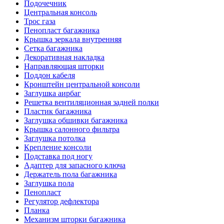
Подочечник
Центральная консоль
Трос газа
Пенопласт багажника
Крышка зеркала внутренняя
Сетка багажника
Декоративная накладка
Направляющая шторки
Поддон кабеля
Кронштейн центральной консоли
Заглушка аирбаг
Решетка вентиляционная задней полки
Пластик багажника
Заглушка обшивки багажника
Крышка салонного фильтра
Заглушка потолка
Крепление консоли
Подставка под ногу
Адаптер для запасного ключа
Держатель пола багажника
Заглушка пола
Пенопласт
Регулятор дефлектора
Планка
Механизм шторки багажника