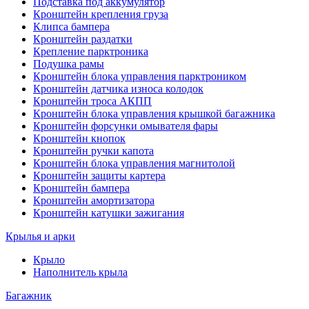
Подставка под аккумулятор
Кронштейн крепления груза
Клипса бампера
Кронштейн раздатки
Крепление парктроника
Подушка рамы
Кронштейн блока управления парктроником
Кронштейн датчика износа колодок
Кронштейн троса АКПП
Кронштейн блока управления крышкой багажника
Кронштейн форсунки омывателя фары
Кронштейн кнопок
Кронштейн ручки капота
Кронштейн блока управления магнитолой
Кронштейн защиты картера
Кронштейн бампера
Кронштейн амортизатора
Кронштейн катушки зажигания
Крылья и арки
Крыло
Наполнитель крыла
Багажник