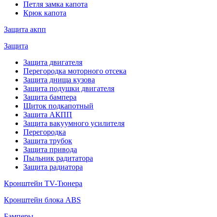
Петля замка капота
Крюк капота
Защита акпп
Защита
Защита двигателя
Перегородка моторного отсека
Защита днища кузова
Защита подушки двигателя
Защита бампера
Щиток подкапотный
Защита АКПП
Защита вакуумного усилителя
Перегородка
Защита трубок
Защита привода
Пыльник радитатора
Защита радиатора
Кронштейн TV-Тюнера
Кронштейн блока ABS
Бамперы