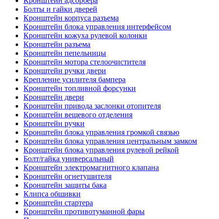
Кронштейн адсорбера
Болты и гайки дверей
Кронштейн корпуса разъема
Кронштейн блока управления интерфейсом
Кронштейн кожуха рулевой колонки
Кронштейн разъема
Кронштейн пепельницы
Кронштейн мотора стелоочистителя
Кронштейн ручки двери
Крепление усилителя бампера
Кронштейн топливной форсунки
Кронштейн двери
Кронштейн привода заслонки отопителя
Кронштейн вещевого отделения
Кронштейн ручки
Кронштейн блока управления громкой связью
Кронштейн блока управления центральным замком
Кронштейн блока управления рулевой рейкой
Болт/гайка универсальный
Кронштейн электромагнитного клапана
Кронштейн огнетушителя
Кронштейн защиты бака
Клипса обшивки
Кронштейн стартера
Кронштейн противотуманной фары