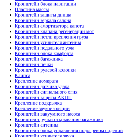
Кронштейн блока навигации
Пластина массы
Кронштейн защиты днища
Кронштейн зеркала салона
Кронштейн амортизатора капота
Кронштейн клапана регенерации мот
Кронштейн петли крепления груза
Кронштейн усилителя антенны
Кронштейн педального узла
Кронштейн блока комфорта
Кронштейн багажника
Кронштейн печки
Кронштейн рулевой колонки
Клипса
Крепление домкрата
Кронштейн датчика удара
Кронштейн сигнального огня
Кронштейн защиты АКПП
Крепление подкрылка
Крепление звукоизоляции
Кронштейн вакуумного насоса
Кронштейн ручки открывания багажника
Кронштейн антенны
Кронштейн блока управления подогревом сидений
Кронштейн усилителя звука