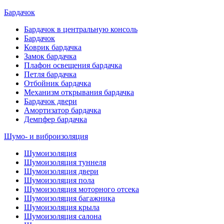
Бардачок
Бардачок в центральную консоль
Бардачок
Коврик бардачка
Замок бардачка
Плафон освещения бардачка
Петля бардачка
Отбойник бардачка
Механизм открывания бардачка
Бардачок двери
Амортизатор бардачка
Демпфер бардачка
Шумо- и виброизоляция
Шумоизоляция
Шумоизоляция туннеля
Шумоизоляция двери
Шумоизоляция пола
Шумоизоляция моторного отсека
Шумоизоляция багажника
Шумоизоляция крыла
Шумоизоляция салона