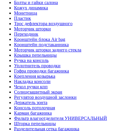
Болты и гайки салона
Кожух динамика
Монетница
Пластик
Трос дефлектора воздушного
Моторчик шторки
Переходник
Кронштейн блока Air bag
Кронштейн подстаканника
Моторчик шторки заднего стекла
Крышка пепельницы
Ручка на консоль
Уплотнитель проводки
Гофра проводки багажника
Крепления козырька
Накладка консоли
Чехол ручки кпп
Солнцезащитный экран
Регулятор воздушной заслонки
Держатель зонта
Консоль потолочная
Карман багажника
Фильтр влагоотделителя УНИВЕРСАЛЬНЫЙ
Шторка пепельницы
Разделительная сетка багажника