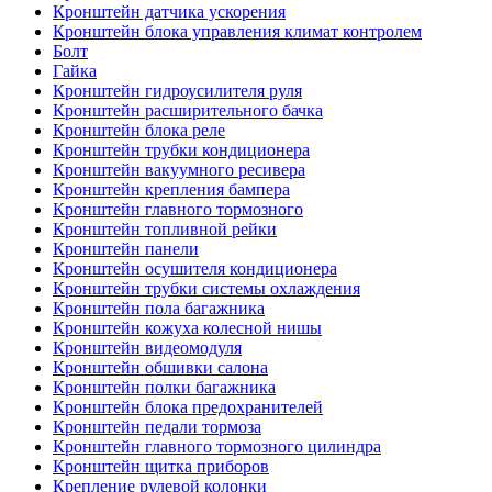
Кронштейн датчика ускорения
Кронштейн блока управления климат контролем
Болт
Гайка
Кронштейн гидроусилителя руля
Кронштейн расширительного бачка
Кронштейн блока реле
Кронштейн трубки кондиционера
Кронштейн вакуумного ресивера
Кронштейн крепления бампера
Кронштейн главного тормозного
Кронштейн топливной рейки
Кронштейн панели
Кронштейн осушителя кондиционера
Кронштейн трубки системы охлаждения
Кронштейн пола багажника
Кронштейн кожуха колесной нишы
Кронштейн видеомодуля
Кронштейн обшивки салона
Кронштейн полки багажника
Кронштейн блока предохранителей
Кронштейн педали тормоза
Кронштейн главного тормозного цилиндра
Кронштейн щитка приборов
Крепление рулевой колонки