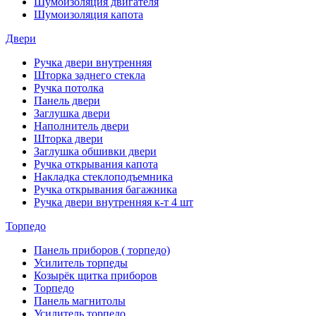
Шумоизоляция двигателя
Шумоизоляция капота
Двери
Ручка двери внутренняя
Шторка заднего стекла
Ручка потолка
Панель двери
Заглушка двери
Наполнитель двери
Шторка двери
Заглушка обшивки двери
Ручка открывания капота
Накладка стеклоподъемника
Ручка открывания багажника
Ручка двери внутренняя к-т 4 шт
Торпедо
Панель приборов ( торпедо)
Усилитель торпеды
Козырёк щитка приборов
Торпедо
Панель магнитолы
Усилитель торпедо