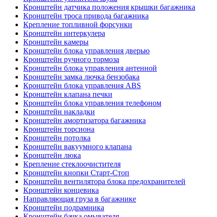
Кронштейн датчика положения крышки багажника
Кронштейн троса привода багажника
Крепление топливной форсунки
Кронштейн интеркулера
Кронштейн камеры
Кронштейн блока управления дверью
Кронштейн ручного тормоза
Кронштейн блока управления антенной
Кронштейн замка лючка бензобака
Кронштейн блока управления ABS
Кронштейн клапана печки
Кронштейн блока управления телефоном
Кронштейн накладки
Кронштейн амортизатора багажника
Кронштейн торсиона
Кронштейн потолка
Кронштейн вакуумного клапана
Кронштейн люка
Крепление стеклоочистителя
Кронштейн кнопки Старт-Стоп
Кронштейн вентилятора блока предохранителей
Кронштейн концевика
Направляющая груза в багажнике
Кронштейн подрамника
Кронштейн бачка омывателя