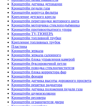
Кронштейн датчика детонации
Кронштейн педали газа
Кронштейн корпуса фильтра
Крепление детского кресла
Кронштейн перегородки моторного щита
Кронштейн моторчика стеклоподъёмника
Кронштейн противооткатного упора
Кронштейн TV-ТЮНЕРА
Кронштейн топливной трубки
Крепление топливных трубок
Пластина
Кронштейн зеркала
Кронштейн зеркала салонного
Кронштейн блока управления камерой
Кронштейн буксировочной петли
Кронштейн поводка стеклоочистителя
Кронштейн блока корректора фар
Кронштейн фонаря
Кронштейн датчика высоты дорожного просвета
Кронштейн решетки радиатора
Кронштейн датчика положения педали газа
Кронштейн шумоизоляции
Кронштейн ресивера
Кронштейн ограничителя двери