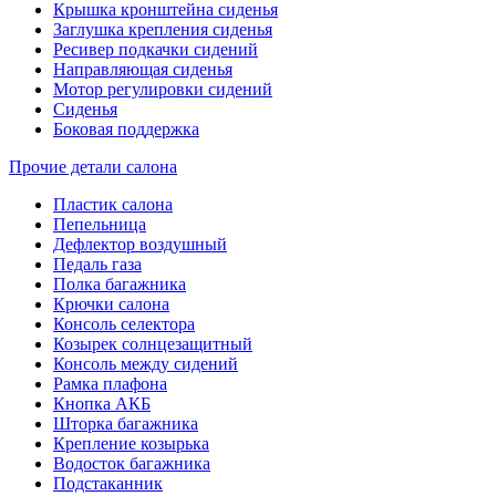
Крышка кронштейна сиденья
Заглушка крепления сиденья
Ресивер подкачки сидений
Направляющая сиденья
Мотор регулировки сидений
Сиденья
Боковая поддержка
Прочие детали салона
Пластик салона
Пепельница
Дефлектор воздушный
Педаль газа
Полка багажника
Крючки салона
Консоль селектора
Козырек солнцезащитный
Консоль между сидений
Рамка плафона
Кнопка АКБ
Шторка багажника
Крепление козырька
Водосток багажника
Подстаканник