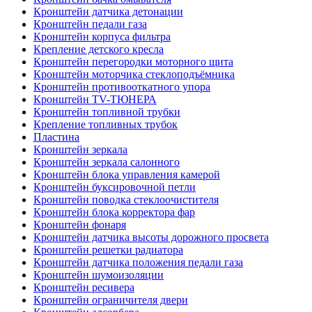
Кронштейн датчика детонации
Кронштейн педали газа
Кронштейн корпуса фильтра
Крепление детского кресла
Кронштейн перегородки моторного щита
Кронштейн моторчика стеклоподъёмника
Кронштейн противооткатного упора
Кронштейн TV-ТЮНЕРА
Кронштейн топливной трубки
Крепление топливных трубок
Пластина
Кронштейн зеркала
Кронштейн зеркала салонного
Кронштейн блока управления камерой
Кронштейн буксировочной петли
Кронштейн поводка стеклоочистителя
Кронштейн блока корректора фар
Кронштейн фонаря
Кронштейн датчика высоты дорожного просвета
Кронштейн решетки радиатора
Кронштейн датчика положения педали газа
Кронштейн шумоизоляции
Кронштейн ресивера
Кронштейн ограничителя двери