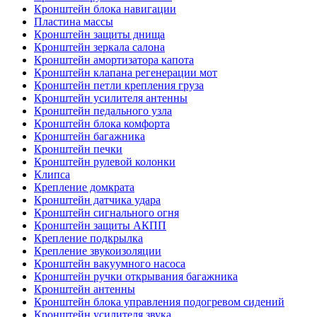
Кронштейн блока навигации
Пластина массы
Кронштейн защиты днища
Кронштейн зеркала салона
Кронштейн амортизатора капота
Кронштейн клапана регенерации мот
Кронштейн петли крепления груза
Кронштейн усилителя антенны
Кронштейн педального узла
Кронштейн блока комфорта
Кронштейн багажника
Кронштейн печки
Кронштейн рулевой колонки
Клипса
Крепление домкрата
Кронштейн датчика удара
Кронштейн сигнального огня
Кронштейн защиты АКПП
Крепление подкрылка
Крепление звукоизоляции
Кронштейн вакуумного насоса
Кронштейн ручки открывания багажника
Кронштейн антенны
Кронштейн блока управления подогревом сидений
Кронштейн усилителя звука