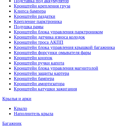
Подставка под аккумулятор
Кронштейн крепления груза
Клипса бампера
Кронштейн раздатки
Крепление парктроника
Подушка рамы
Кронштейн блока управления парктроником
Кронштейн датчика износа колодок
Кронштейн троса АКПП
Кронштейн блока управления крышкой багажника
Кронштейн форсунки омывателя фары
Кронштейн кнопок
Кронштейн ручки капота
Кронштейн блока управления магнитолой
Кронштейн защиты картера
Кронштейн бампера
Кронштейн амортизатора
Кронштейн катушки зажигания
Крылья и арки
Крыло
Наполнитель крыла
Багажник