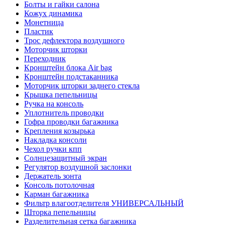
Болты и гайки салона
Кожух динамика
Монетница
Пластик
Трос дефлектора воздушного
Моторчик шторки
Переходник
Кронштейн блока Air bag
Кронштейн подстаканника
Моторчик шторки заднего стекла
Крышка пепельницы
Ручка на консоль
Уплотнитель проводки
Гофра проводки багажника
Крепления козырька
Накладка консоли
Чехол ручки кпп
Солнцезащитный экран
Регулятор воздушной заслонки
Держатель зонта
Консоль потолочная
Карман багажника
Фильтр влагоотделителя УНИВЕРСАЛЬНЫЙ
Шторка пепельницы
Разделительная сетка багажника