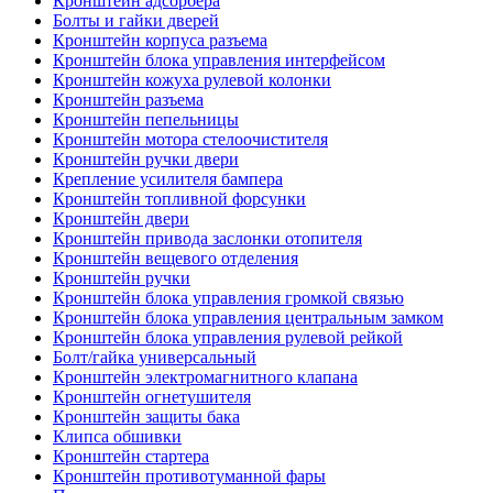
Кронштейн адсорбера
Болты и гайки дверей
Кронштейн корпуса разъема
Кронштейн блока управления интерфейсом
Кронштейн кожуха рулевой колонки
Кронштейн разъема
Кронштейн пепельницы
Кронштейн мотора стелоочистителя
Кронштейн ручки двери
Крепление усилителя бампера
Кронштейн топливной форсунки
Кронштейн двери
Кронштейн привода заслонки отопителя
Кронштейн вещевого отделения
Кронштейн ручки
Кронштейн блока управления громкой связью
Кронштейн блока управления центральным замком
Кронштейн блока управления рулевой рейкой
Болт/гайка универсальный
Кронштейн электромагнитного клапана
Кронштейн огнетушителя
Кронштейн защиты бака
Клипса обшивки
Кронштейн стартера
Кронштейн противотуманной фары