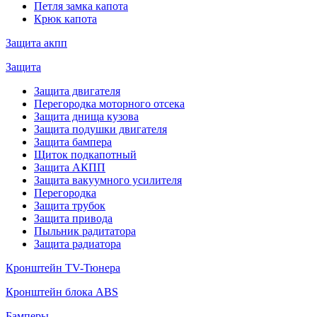
Петля замка капота
Крюк капота
Защита акпп
Защита
Защита двигателя
Перегородка моторного отсека
Защита днища кузова
Защита подушки двигателя
Защита бампера
Щиток подкапотный
Защита АКПП
Защита вакуумного усилителя
Перегородка
Защита трубок
Защита привода
Пыльник радитатора
Защита радиатора
Кронштейн TV-Тюнера
Кронштейн блока ABS
Бамперы