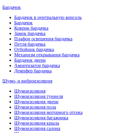
Бардачок
Бардачок в центральную консоль
Бардачок
Коврик бардачка
Замок бардачка
Плафон освещения бардачка
Петля бардачка
Отбойник бардачка
Механизм открывания бардачка
Бардачок двери
Амортизатор бардачка
Демпфер бардачка
Шумо- и виброизоляция
Шумоизоляция
Шумоизоляция туннеля
Шумоизоляция двери
Шумоизоляция пола
Шумоизоляция моторного отсека
Шумоизоляция багажника
Шумоизоляция крыла
Шумоизоляция салона