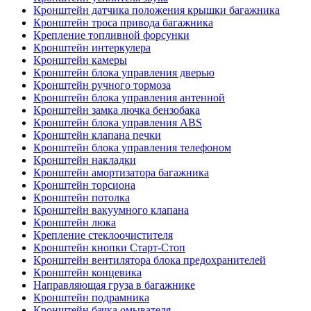
Кронштейн датчика положения крышки багажника
Кронштейн троса привода багажника
Крепление топливной форсунки
Кронштейн интеркулера
Кронштейн камеры
Кронштейн блока управления дверью
Кронштейн ручного тормоза
Кронштейн блока управления антенной
Кронштейн замка лючка бензобака
Кронштейн блока управления ABS
Кронштейн клапана печки
Кронштейн блока управления телефоном
Кронштейн накладки
Кронштейн амортизатора багажника
Кронштейн торсиона
Кронштейн потолка
Кронштейн вакуумного клапана
Кронштейн люка
Крепление стеклоочистителя
Кронштейн кнопки Старт-Стоп
Кронштейн вентилятора блока предохранителей
Кронштейн концевика
Направляющая груза в багажнике
Кронштейн подрамника
Кронштейн бачка омывателя