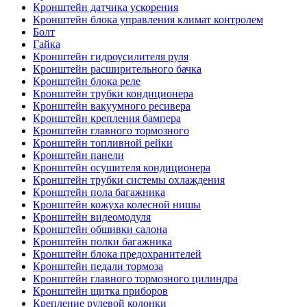
Кронштейн датчика ускорения
Кронштейн блока управления климат контролем
Болт
Гайка
Кронштейн гидроусилителя руля
Кронштейн расширительного бачка
Кронштейн блока реле
Кронштейн трубки кондиционера
Кронштейн вакуумного ресивера
Кронштейн крепления бампера
Кронштейн главного тормозного
Кронштейн топливной рейки
Кронштейн панели
Кронштейн осушителя кондиционера
Кронштейн трубки системы охлаждения
Кронштейн пола багажника
Кронштейн кожуха колесной нишы
Кронштейн видеомодуля
Кронштейн обшивки салона
Кронштейн полки багажника
Кронштейн блока предохранителей
Кронштейн педали тормоза
Кронштейн главного тормозного цилиндра
Кронштейн щитка приборов
Крепление рулевой колонки