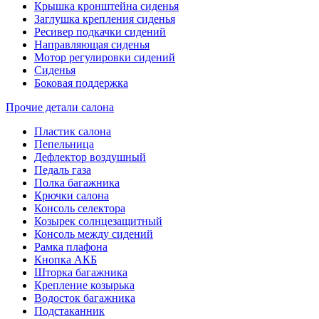
Крышка кронштейна сиденья
Заглушка крепления сиденья
Ресивер подкачки сидений
Направляющая сиденья
Мотор регулировки сидений
Сиденья
Боковая поддержка
Прочие детали салона
Пластик салона
Пепельница
Дефлектор воздушный
Педаль газа
Полка багажника
Крючки салона
Консоль селектора
Козырек солнцезащитный
Консоль между сидений
Рамка плафона
Кнопка АКБ
Шторка багажника
Крепление козырька
Водосток багажника
Подстаканник