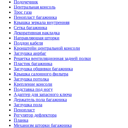
Подочечник
Центральная консоль
Трос газа
Пенопласт багажника
Крышка зеркала внутренняя
Сетка багажника
Декоративная накладка
Направляющая шторки
Поддон кабеля
Кронштейн центральной консоли
Заглушка аирбаг
Решетка вентиляционная задней полки
Пластик багажника
Заглушка обшивки багажника
Крышка салонного фильтра
Заглушка потолка
Крепление консоли
Подставка под ногу
Адаптер для запасного ключа
Держатель пола багажника
Заглушка пола
Пенопласт
Регулятор дефлектора
Планка
Механизм шторки багажника