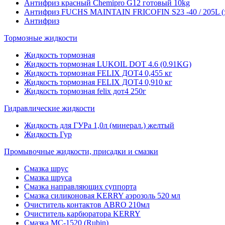
Антифриз красный Chemipro G12 готовый 10kg
Антифриз FUCHS MAINTAIN FRICOFIN S23 -40 / 205L (
Антифриз
Тормозные жидкости
Жидкость тормозная
Жидкость тормозная LUKOIL DOT 4.6 (0.91KG)
Жидкость тормозная FELIX ДОТ4 0,455 кг
Жидкость тормозная FELIX ДОТ4 0,910 кг
Жидкость тормозная felix дот4 250г
Гидравлические жидкости
Жидкость для ГУРа 1,0л (минерал.) желтый
Жидкость Гур
Промывочные жидкости, присадки и смазки
Смазка шрус
Смазка шруса
Смазка направляющих суппорта
Смазка силиконовая KERRY аэрозоль 520 мл
Очиститель контактов ABRO 210мл
Очиститель карбюратора KERRY
Смазка МС-1520 (Rubin)