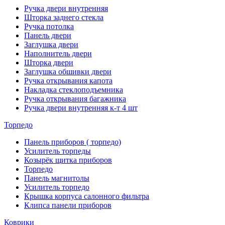
Ручка двери внутренняя
Шторка заднего стекла
Ручка потолка
Панель двери
Заглушка двери
Наполнитель двери
Шторка двери
Заглушка обшивки двери
Ручка открывания капота
Накладка стеклоподъемника
Ручка открывания багажника
Ручка двери внутренняя к-т 4 шт
Торпедо
Панель приборов ( торпедо)
Усилитель торпеды
Козырёк щитка приборов
Торпедо
Панель магнитолы
Усилитель торпедо
Крышка корпуса салонного фильтра
Клипса панели приборов
Коврики