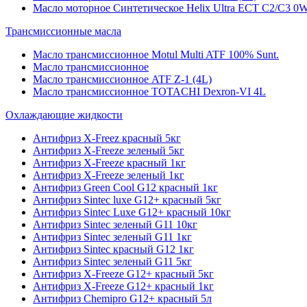
Масло моторное Синтетическое Helix Ultra ECT C2/C3 0W
Трансмиссионные масла
Масло трансмиссионное Motul Multi ATF 100% Sunt.
Масло трансмиссионное
Масло трансмиссионное ATF Z-1 (4L)
Масло трансмиссионное TOTACHI Dexron-VI 4L
Охлаждающие жидкости
Антифриз X-Freez красный 5кг
Антифриз X-Freeze зеленый 5кг
Антифриз X-Freeze красный 1кг
Антифриз X-Freeze зеленый 1кг
Антифриз Green Cool G12 красный 1кг
Антифриз Sintec luxe G12+ красный 5кг
Антифриз Sintec Luxe G12+ красный 10кг
Антифриз Sintec зеленый G11 10кг
Антифриз Sintec зеленый G11 1кг
Антифриз Sintec красный G12 1кг
Антифриз Sintec зеленый G11 5кг
Антифриз X-Freeze G12+ красный 5кг
Антифриз X-Freeze G12+ красный 1кг
Антифриз Chemipro G12+ красный 5л