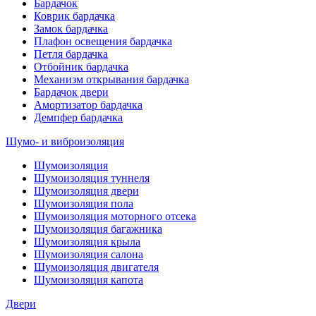
Бардачок
Коврик бардачка
Замок бардачка
Плафон освещения бардачка
Петля бардачка
Отбойник бардачка
Механизм открывания бардачка
Бардачок двери
Амортизатор бардачка
Демпфер бардачка
Шумо- и виброизоляция
Шумоизоляция
Шумоизоляция туннеля
Шумоизоляция двери
Шумоизоляция пола
Шумоизоляция моторного отсека
Шумоизоляция багажника
Шумоизоляция крыла
Шумоизоляция салона
Шумоизоляция двигателя
Шумоизоляция капота
Двери