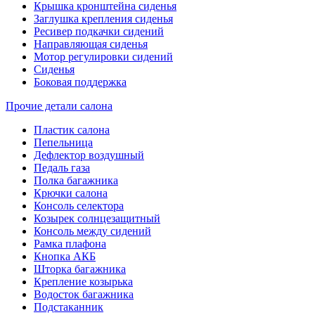
Крышка кронштейна сиденья
Заглушка крепления сиденья
Ресивер подкачки сидений
Направляющая сиденья
Мотор регулировки сидений
Сиденья
Боковая поддержка
Прочие детали салона
Пластик салона
Пепельница
Дефлектор воздушный
Педаль газа
Полка багажника
Крючки салона
Консоль селектора
Козырек солнцезащитный
Консоль между сидений
Рамка плафона
Кнопка АКБ
Шторка багажника
Крепление козырька
Водосток багажника
Подстаканник