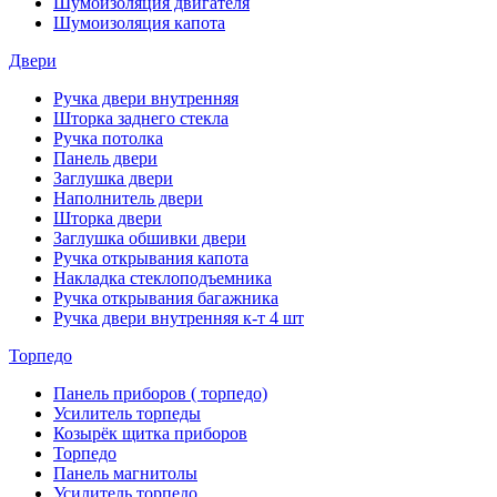
Шумоизоляция двигателя
Шумоизоляция капота
Двери
Ручка двери внутренняя
Шторка заднего стекла
Ручка потолка
Панель двери
Заглушка двери
Наполнитель двери
Шторка двери
Заглушка обшивки двери
Ручка открывания капота
Накладка стеклоподъемника
Ручка открывания багажника
Ручка двери внутренняя к-т 4 шт
Торпедо
Панель приборов ( торпедо)
Усилитель торпеды
Козырёк щитка приборов
Торпедо
Панель магнитолы
Усилитель торпедо