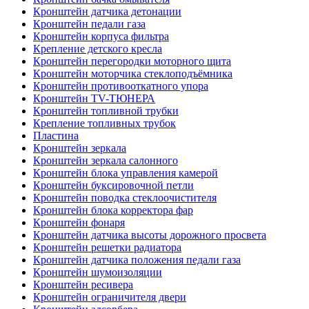
Кронштейн датчика детонации
Кронштейн педали газа
Кронштейн корпуса фильтра
Крепление детского кресла
Кронштейн перегородки моторного щита
Кронштейн моторчика стеклоподъёмника
Кронштейн противооткатного упора
Кронштейн TV-ТЮНЕРА
Кронштейн топливной трубки
Крепление топливных трубок
Пластина
Кронштейн зеркала
Кронштейн зеркала салонного
Кронштейн блока управления камерой
Кронштейн буксировочной петли
Кронштейн поводка стеклоочистителя
Кронштейн блока корректора фар
Кронштейн фонаря
Кронштейн датчика высоты дорожного просвета
Кронштейн решетки радиатора
Кронштейн датчика положения педали газа
Кронштейн шумоизоляции
Кронштейн ресивера
Кронштейн ограничителя двери