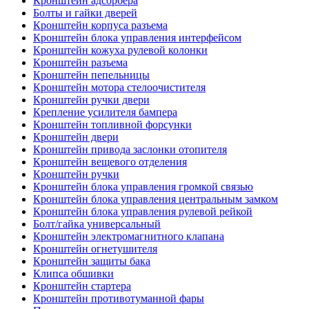
Кронштейн адсорбера
Болты и гайки дверей
Кронштейн корпуса разъема
Кронштейн блока управления интерфейсом
Кронштейн кожуха рулевой колонки
Кронштейн разъема
Кронштейн пепельницы
Кронштейн мотора стелоочистителя
Кронштейн ручки двери
Крепление усилителя бампера
Кронштейн топливной форсунки
Кронштейн двери
Кронштейн привода заслонки отопителя
Кронштейн вещевого отделения
Кронштейн ручки
Кронштейн блока управления громкой связью
Кронштейн блока управления центральным замком
Кронштейн блока управления рулевой рейкой
Болт/гайка универсальный
Кронштейн электромагнитного клапана
Кронштейн огнетушителя
Кронштейн защиты бака
Клипса обшивки
Кронштейн стартера
Кронштейн противотуманной фары