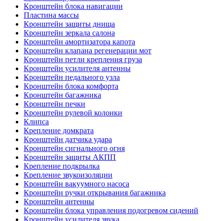
Кронштейн блока навигации
Пластина массы
Кронштейн защиты днища
Кронштейн зеркала салона
Кронштейн амортизатора капота
Кронштейн клапана регенерации мот
Кронштейн петли крепления груза
Кронштейн усилителя антенны
Кронштейн педального узла
Кронштейн блока комфорта
Кронштейн багажника
Кронштейн печки
Кронштейн рулевой колонки
Клипса
Крепление домкрата
Кронштейн датчика удара
Кронштейн сигнального огня
Кронштейн защиты АКПП
Крепление подкрылка
Крепление звукоизоляции
Кронштейн вакуумного насоса
Кронштейн ручки открывания багажника
Кронштейн антенны
Кронштейн блока управления подогревом сидений
Кронштейн усилителя звука