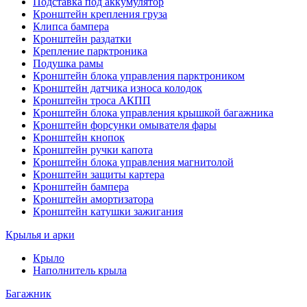
Подставка под аккумулятор
Кронштейн крепления груза
Клипса бампера
Кронштейн раздатки
Крепление парктроника
Подушка рамы
Кронштейн блока управления парктроником
Кронштейн датчика износа колодок
Кронштейн троса АКПП
Кронштейн блока управления крышкой багажника
Кронштейн форсунки омывателя фары
Кронштейн кнопок
Кронштейн ручки капота
Кронштейн блока управления магнитолой
Кронштейн защиты картера
Кронштейн бампера
Кронштейн амортизатора
Кронштейн катушки зажигания
Крылья и арки
Крыло
Наполнитель крыла
Багажник