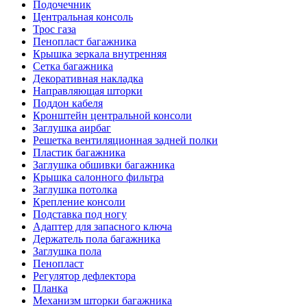
Подочечник
Центральная консоль
Трос газа
Пенопласт багажника
Крышка зеркала внутренняя
Сетка багажника
Декоративная накладка
Направляющая шторки
Поддон кабеля
Кронштейн центральной консоли
Заглушка аирбаг
Решетка вентиляционная задней полки
Пластик багажника
Заглушка обшивки багажника
Крышка салонного фильтра
Заглушка потолка
Крепление консоли
Подставка под ногу
Адаптер для запасного ключа
Держатель пола багажника
Заглушка пола
Пенопласт
Регулятор дефлектора
Планка
Механизм шторки багажника