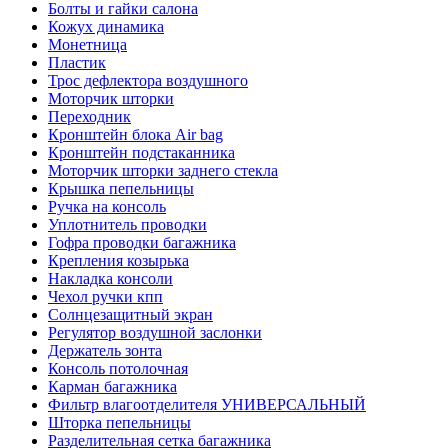
Болты и гайки салона
Кожух динамика
Монетница
Пластик
Трос дефлектора воздушного
Моторчик шторки
Переходник
Кронштейн блока Air bag
Кронштейн подстаканника
Моторчик шторки заднего стекла
Крышка пепельницы
Ручка на консоль
Уплотнитель проводки
Гофра проводки багажника
Крепления козырька
Накладка консоли
Чехол ручки кпп
Солнцезащитный экран
Регулятор воздушной заслонки
Держатель зонта
Консоль потолочная
Карман багажника
Фильтр влагоотделителя УНИВЕРСАЛЬНЫЙ
Шторка пепельницы
Разделительная сетка багажника