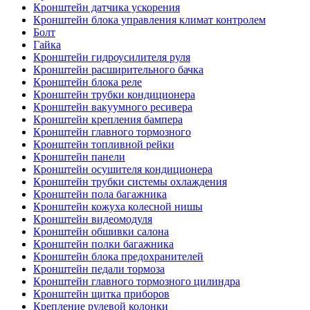
Кронштейн датчика ускорения
Кронштейн блока управления климат контролем
Болт
Гайка
Кронштейн гидроусилителя руля
Кронштейн расширительного бачка
Кронштейн блока реле
Кронштейн трубки кондиционера
Кронштейн вакуумного ресивера
Кронштейн крепления бампера
Кронштейн главного тормозного
Кронштейн топливной рейки
Кронштейн панели
Кронштейн осушителя кондиционера
Кронштейн трубки системы охлаждения
Кронштейн пола багажника
Кронштейн кожуха колесной нишы
Кронштейн видеомодуля
Кронштейн обшивки салона
Кронштейн полки багажника
Кронштейн блока предохранителей
Кронштейн педали тормоза
Кронштейн главного тормозного цилиндра
Кронштейн щитка приборов
Крепление рулевой колонки