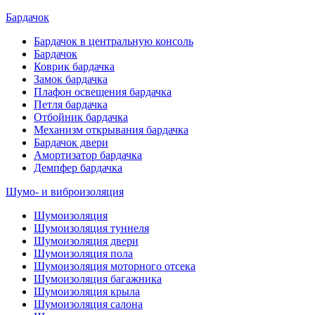
Бардачок
Бардачок в центральную консоль
Бардачок
Коврик бардачка
Замок бардачка
Плафон освещения бардачка
Петля бардачка
Отбойник бардачка
Механизм открывания бардачка
Бардачок двери
Амортизатор бардачка
Демпфер бардачка
Шумо- и виброизоляция
Шумоизоляция
Шумоизоляция туннеля
Шумоизоляция двери
Шумоизоляция пола
Шумоизоляция моторного отсека
Шумоизоляция багажника
Шумоизоляция крыла
Шумоизоляция салона