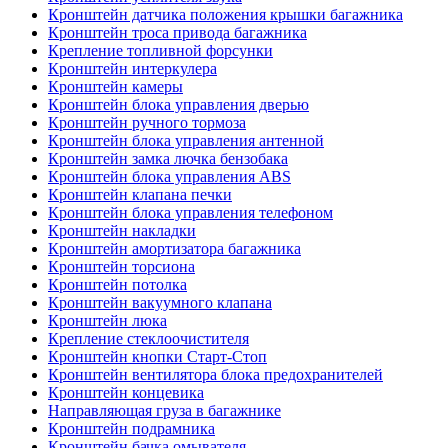
Кронштейн датчика положения крышки багажника
Кронштейн троса привода багажника
Крепление топливной форсунки
Кронштейн интеркулера
Кронштейн камеры
Кронштейн блока управления дверью
Кронштейн ручного тормоза
Кронштейн блока управления антенной
Кронштейн замка лючка бензобака
Кронштейн блока управления ABS
Кронштейн клапана печки
Кронштейн блока управления телефоном
Кронштейн накладки
Кронштейн амортизатора багажника
Кронштейн торсиона
Кронштейн потолка
Кронштейн вакуумного клапана
Кронштейн люка
Крепление стеклоочистителя
Кронштейн кнопки Старт-Стоп
Кронштейн вентилятора блока предохранителей
Кронштейн концевика
Направляющая груза в багажнике
Кронштейн подрамника
Кронштейн бачка омывателя