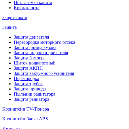
Петля замка капота
Крюк капота
Защита акпп
Защита
Защита двигателя
Перегородка моторного отсека
Защита днища кузова
Защита подушки двигателя
Защита бампера
Щиток подкапотный
Защита АКПП
Защита вакуумного усилителя
Перегородка
Защита трубок
Защита привода
Пыльник радитатора
Защита радиатора
Кронштейн TV-Тюнера
Кронштейн блока ABS
Бамперы