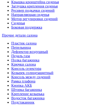
Крышка кронштейна сиденья
Заглушка крепления сиденья
Ресивер подкачки сидений
Направляющая сиденья
Мотор регулировки сидений
Сиденья
Боковая поддержка
Прочие детали салона
Пластик салона
Пепельница
Дефлектор воздушный
Педаль газа
Полка багажника
Крючки салона
Консоль селектора
Козырек солнцезащитный
Консоль между сидений
Рамка плафона
Кнопка АКБ
Шторка багажника
Крепление козырька
Водосток багажника
Подстаканник