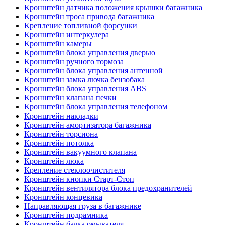
Кронштейн датчика положения крышки багажника
Кронштейн троса привода багажника
Крепление топливной форсунки
Кронштейн интеркулера
Кронштейн камеры
Кронштейн блока управления дверью
Кронштейн ручного тормоза
Кронштейн блока управления антенной
Кронштейн замка лючка бензобака
Кронштейн блока управления ABS
Кронштейн клапана печки
Кронштейн блока управления телефоном
Кронштейн накладки
Кронштейн амортизатора багажника
Кронштейн торсиона
Кронштейн потолка
Кронштейн вакуумного клапана
Кронштейн люка
Крепление стеклоочистителя
Кронштейн кнопки Старт-Стоп
Кронштейн вентилятора блока предохранителей
Кронштейн концевика
Направляющая груза в багажнике
Кронштейн подрамника
Кронштейн бачка омывателя