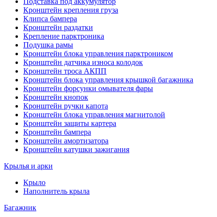
Подставка под аккумулятор
Кронштейн крепления груза
Клипса бампера
Кронштейн раздатки
Крепление парктроника
Подушка рамы
Кронштейн блока управления парктроником
Кронштейн датчика износа колодок
Кронштейн троса АКПП
Кронштейн блока управления крышкой багажника
Кронштейн форсунки омывателя фары
Кронштейн кнопок
Кронштейн ручки капота
Кронштейн блока управления магнитолой
Кронштейн защиты картера
Кронштейн бампера
Кронштейн амортизатора
Кронштейн катушки зажигания
Крылья и арки
Крыло
Наполнитель крыла
Багажник