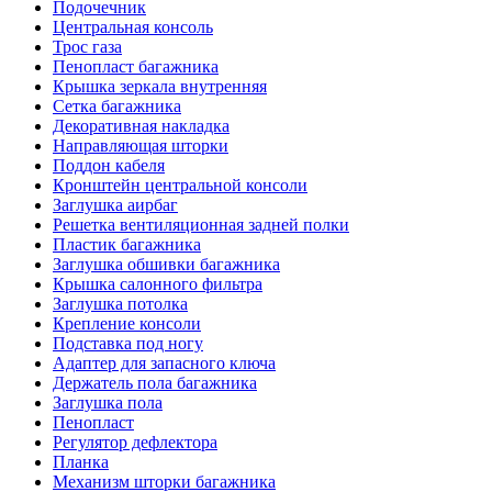
Подочечник
Центральная консоль
Трос газа
Пенопласт багажника
Крышка зеркала внутренняя
Сетка багажника
Декоративная накладка
Направляющая шторки
Поддон кабеля
Кронштейн центральной консоли
Заглушка аирбаг
Решетка вентиляционная задней полки
Пластик багажника
Заглушка обшивки багажника
Крышка салонного фильтра
Заглушка потолка
Крепление консоли
Подставка под ногу
Адаптер для запасного ключа
Держатель пола багажника
Заглушка пола
Пенопласт
Регулятор дефлектора
Планка
Механизм шторки багажника