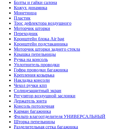
Болты и гайки салона
Кожух динамика
Монетница
Пластик
Трос дефлектора воздушного
Моторчик шторки
Переходник
Кронштейн блока Air bag
Кронштейн подстаканника
Моторчик шторки заднего стекла
Крышка пепельницы
Ручка на консоль
Уплотнитель проводки
Гофра проводки багажника
Крепления козырька
Накладка консоли
Чехол ручки кпп
Солнцезащитный экран
Регулятор воздушной заслонки
Держатель зонта
Консоль потолочная
Карман багажника
Фильтр влагоотделителя УНИВЕРСАЛЬНЫЙ
Шторка пепельницы
Разделительная сетка багажника