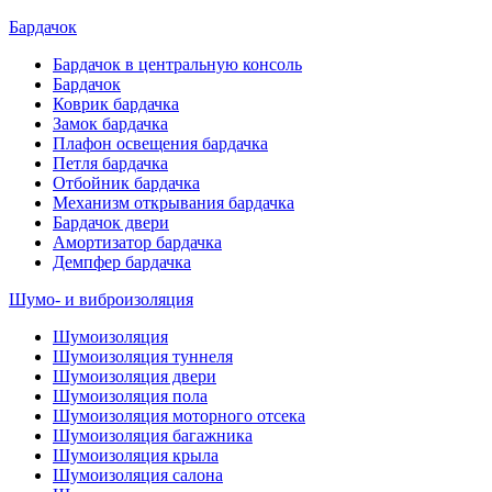
Бардачок
Бардачок в центральную консоль
Бардачок
Коврик бардачка
Замок бардачка
Плафон освещения бардачка
Петля бардачка
Отбойник бардачка
Механизм открывания бардачка
Бардачок двери
Амортизатор бардачка
Демпфер бардачка
Шумо- и виброизоляция
Шумоизоляция
Шумоизоляция туннеля
Шумоизоляция двери
Шумоизоляция пола
Шумоизоляция моторного отсека
Шумоизоляция багажника
Шумоизоляция крыла
Шумоизоляция салона