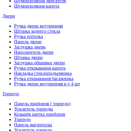
Шумоизоляция двигателя
Шумоизоляция капота
Двери
Ручка двери внутренняя
Шторка заднего стекла
Ручка потолка
Панель двери
Заглушка двери
Наполнитель двери
Шторка двери
Заглушка обшивки двери
Ручка открывания капота
Накладка стеклоподъемника
Ручка открывания багажника
Ручка двери внутренняя к-т 4 шт
Торпедо
Панель приборов ( торпедо)
Усилитель торпеды
Козырёк щитка приборов
Торпедо
Панель магнитолы
Усилитель торпедо