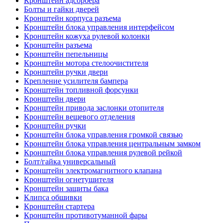
Кронштейн адсорбера
Болты и гайки дверей
Кронштейн корпуса разъема
Кронштейн блока управления интерфейсом
Кронштейн кожуха рулевой колонки
Кронштейн разъема
Кронштейн пепельницы
Кронштейн мотора стелоочистителя
Кронштейн ручки двери
Крепление усилителя бампера
Кронштейн топливной форсунки
Кронштейн двери
Кронштейн привода заслонки отопителя
Кронштейн вещевого отделения
Кронштейн ручки
Кронштейн блока управления громкой связью
Кронштейн блока управления центральным замком
Кронштейн блока управления рулевой рейкой
Болт/гайка универсальный
Кронштейн электромагнитного клапана
Кронштейн огнетушителя
Кронштейн защиты бака
Клипса обшивки
Кронштейн стартера
Кронштейн противотуманной фары