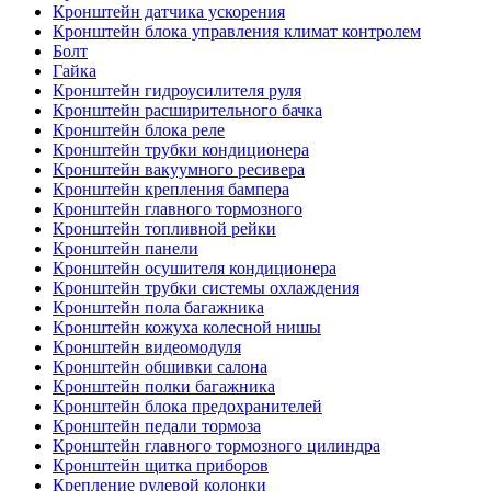
Кронштейн датчика ускорения
Кронштейн блока управления климат контролем
Болт
Гайка
Кронштейн гидроусилителя руля
Кронштейн расширительного бачка
Кронштейн блока реле
Кронштейн трубки кондиционера
Кронштейн вакуумного ресивера
Кронштейн крепления бампера
Кронштейн главного тормозного
Кронштейн топливной рейки
Кронштейн панели
Кронштейн осушителя кондиционера
Кронштейн трубки системы охлаждения
Кронштейн пола багажника
Кронштейн кожуха колесной нишы
Кронштейн видеомодуля
Кронштейн обшивки салона
Кронштейн полки багажника
Кронштейн блока предохранителей
Кронштейн педали тормоза
Кронштейн главного тормозного цилиндра
Кронштейн щитка приборов
Крепление рулевой колонки