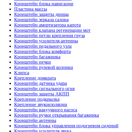
Кронштейн блока навигации
Пластина массы
Кронштейн защиты днища
Кронштейн зеркала салона
Кронштейн амортизатора капота
Кронштейн клапана регенерации мот
Кронштейн петли крепления груза
Кронштейн усилителя антенны
Кронштейн педального узла
Кронштейн блока комфорта
Кронштейн багажника
Кронштейн печки
Кронштейн рулевой колонки
Клипса
Крепление домкрата
Кронштейн датчика удара
Кронштейн сигнального огня
Кронштейн защиты АКПП
Крепление подкрылка
Крепление звукоизоляции
Кронштейн вакуумного насоса
Кронштейн ручки открывания багажника
Кронштейн антенны
Кронштейн блока управления подогревом сидений
Кронштейн усилителя звука