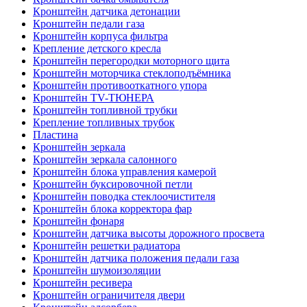
Кронштейн датчика детонации
Кронштейн педали газа
Кронштейн корпуса фильтра
Крепление детского кресла
Кронштейн перегородки моторного щита
Кронштейн моторчика стеклоподъёмника
Кронштейн противооткатного упора
Кронштейн TV-ТЮНЕРА
Кронштейн топливной трубки
Крепление топливных трубок
Пластина
Кронштейн зеркала
Кронштейн зеркала салонного
Кронштейн блока управления камерой
Кронштейн буксировочной петли
Кронштейн поводка стеклоочистителя
Кронштейн блока корректора фар
Кронштейн фонаря
Кронштейн датчика высоты дорожного просвета
Кронштейн решетки радиатора
Кронштейн датчика положения педали газа
Кронштейн шумоизоляции
Кронштейн ресивера
Кронштейн ограничителя двери