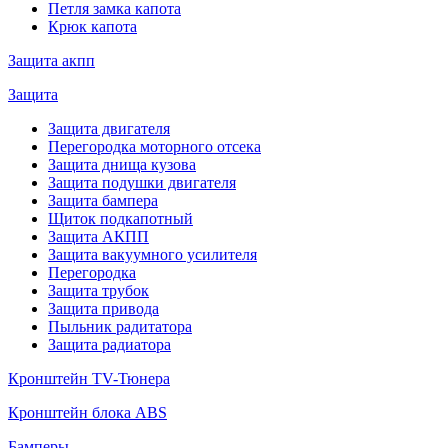
Петля замка капота
Крюк капота
Защита акпп
Защита
Защита двигателя
Перегородка моторного отсека
Защита днища кузова
Защита подушки двигателя
Защита бампера
Щиток подкапотный
Защита АКПП
Защита вакуумного усилителя
Перегородка
Защита трубок
Защита привода
Пыльник радитатора
Защита радиатора
Кронштейн TV-Тюнера
Кронштейн блока ABS
Бамперы