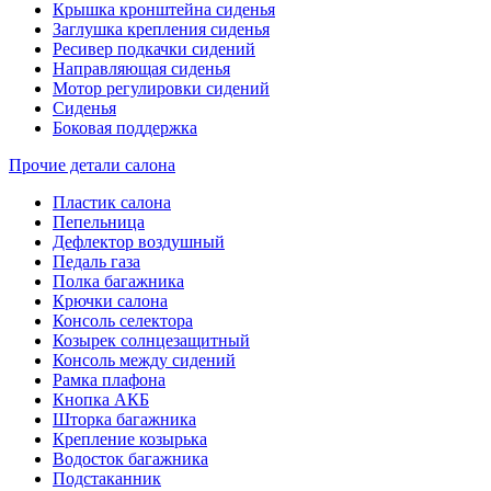
Крышка кронштейна сиденья
Заглушка крепления сиденья
Ресивер подкачки сидений
Направляющая сиденья
Мотор регулировки сидений
Сиденья
Боковая поддержка
Прочие детали салона
Пластик салона
Пепельница
Дефлектор воздушный
Педаль газа
Полка багажника
Крючки салона
Консоль селектора
Козырек солнцезащитный
Консоль между сидений
Рамка плафона
Кнопка АКБ
Шторка багажника
Крепление козырька
Водосток багажника
Подстаканник