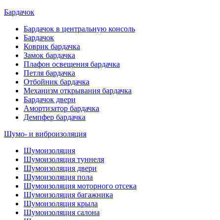
Бардачок
Бардачок в центральную консоль
Бардачок
Коврик бардачка
Замок бардачка
Плафон освещения бардачка
Петля бардачка
Отбойник бардачка
Механизм открывания бардачка
Бардачок двери
Амортизатор бардачка
Демпфер бардачка
Шумо- и виброизоляция
Шумоизоляция
Шумоизоляция туннеля
Шумоизоляция двери
Шумоизоляция пола
Шумоизоляция моторного отсека
Шумоизоляция багажника
Шумоизоляция крыла
Шумоизоляция салона