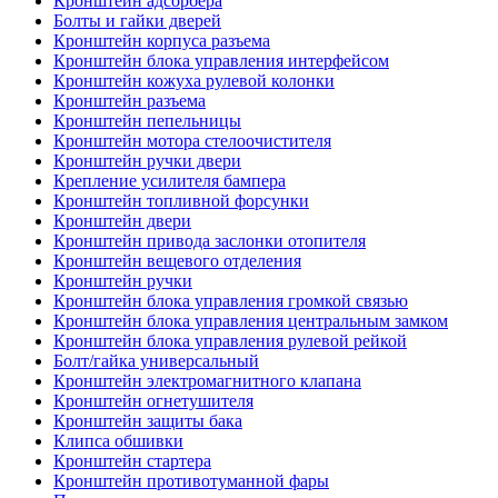
Кронштейн адсорбера
Болты и гайки дверей
Кронштейн корпуса разъема
Кронштейн блока управления интерфейсом
Кронштейн кожуха рулевой колонки
Кронштейн разъема
Кронштейн пепельницы
Кронштейн мотора стелоочистителя
Кронштейн ручки двери
Крепление усилителя бампера
Кронштейн топливной форсунки
Кронштейн двери
Кронштейн привода заслонки отопителя
Кронштейн вещевого отделения
Кронштейн ручки
Кронштейн блока управления громкой связью
Кронштейн блока управления центральным замком
Кронштейн блока управления рулевой рейкой
Болт/гайка универсальный
Кронштейн электромагнитного клапана
Кронштейн огнетушителя
Кронштейн защиты бака
Клипса обшивки
Кронштейн стартера
Кронштейн противотуманной фары