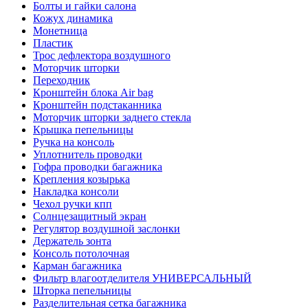
Болты и гайки салона
Кожух динамика
Монетница
Пластик
Трос дефлектора воздушного
Моторчик шторки
Переходник
Кронштейн блока Air bag
Кронштейн подстаканника
Моторчик шторки заднего стекла
Крышка пепельницы
Ручка на консоль
Уплотнитель проводки
Гофра проводки багажника
Крепления козырька
Накладка консоли
Чехол ручки кпп
Солнцезащитный экран
Регулятор воздушной заслонки
Держатель зонта
Консоль потолочная
Карман багажника
Фильтр влагоотделителя УНИВЕРСАЛЬНЫЙ
Шторка пепельницы
Разделительная сетка багажника