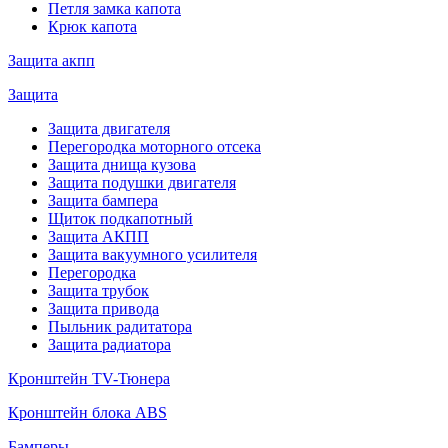
Петля замка капота
Крюк капота
Защита акпп
Защита
Защита двигателя
Перегородка моторного отсека
Защита днища кузова
Защита подушки двигателя
Защита бампера
Щиток подкапотный
Защита АКПП
Защита вакуумного усилителя
Перегородка
Защита трубок
Защита привода
Пыльник радитатора
Защита радиатора
Кронштейн TV-Тюнера
Кронштейн блока ABS
Бамперы