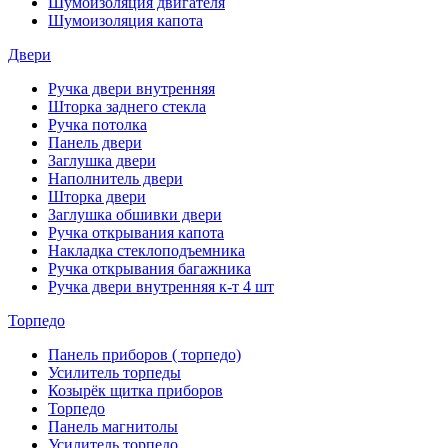
Шумоизоляция двигателя
Шумоизоляция капота
Двери
Ручка двери внутренняя
Шторка заднего стекла
Ручка потолка
Панель двери
Заглушка двери
Наполнитель двери
Шторка двери
Заглушка обшивки двери
Ручка открывания капота
Накладка стеклоподъемника
Ручка открывания багажника
Ручка двери внутренняя к-т 4 шт
Торпедо
Панель приборов ( торпедо)
Усилитель торпеды
Козырёк щитка приборов
Торпедо
Панель магнитолы
Усилитель торпедо