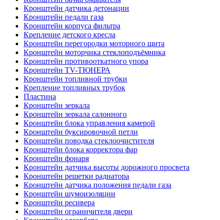
Кронштейн датчика детонации
Кронштейн педали газа
Кронштейн корпуса фильтра
Крепление детского кресла
Кронштейн перегородки моторного щита
Кронштейн моторчика стеклоподъёмника
Кронштейн противооткатного упора
Кронштейн TV-ТЮНЕРА
Кронштейн топливной трубки
Крепление топливных трубок
Пластина
Кронштейн зеркала
Кронштейн зеркала салонного
Кронштейн блока управления камерой
Кронштейн буксировочной петли
Кронштейн поводка стеклоочистителя
Кронштейн блока корректора фар
Кронштейн фонаря
Кронштейн датчика высоты дорожного просвета
Кронштейн решетки радиатора
Кронштейн датчика положения педали газа
Кронштейн шумоизоляции
Кронштейн ресивера
Кронштейн ограничителя двери