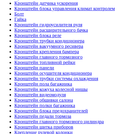
Кронштейн датчика ускорения
Кронштейн блока управления климат контролем
Болт
Гайка
Кронштейн гидроусилителя руля
Кронштейн расширительного бачка
Кронштейн блока реле
Кронштейн трубки кондиционера
Кронштейн вакуумного ресивера
Кронштейн крепления бампера
Кронштейн главного тормозного
Кронштейн топливной рейки
Кронштейн панели
Кронштейн осушителя кондиционера
Кронштейн трубки системы охлаждения
Кронштейн пола багажника
Кронштейн кожуха колесной нишы
Кронштейн видеомодуля
Кронштейн обшивки салона
Кронштейн полки багажника
Кронштейн блока предохранителей
Кронштейн педали тормоза
Кронштейн главного тормозного цилиндра
Кронштейн щитка приборов
Крепление рулевой колонки