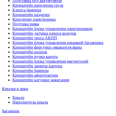
Подставка под аккумулятор
Кронштейн крепления груза
Клипса бампера
Кронштейн раздатки
Крепление парктроника
Подушка рамы
Кронштейн блока управления парктроником
Кронштейн датчика износа колодок
Кронштейн троса АКПП
Кронштейн блока управления крышкой багажника
Кронштейн форсунки омывателя фары
Кронштейн кнопок
Кронштейн ручки капота
Кронштейн блока управления магнитолой
Кронштейн защиты картера
Кронштейн бампера
Кронштейн амортизатора
Кронштейн катушки зажигания
Крылья и арки
Крыло
Наполнитель крыла
Багажник