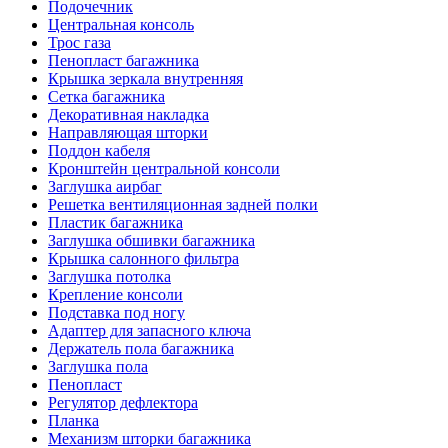
Подочечник
Центральная консоль
Трос газа
Пенопласт багажника
Крышка зеркала внутренняя
Сетка багажника
Декоративная накладка
Направляющая шторки
Поддон кабеля
Кронштейн центральной консоли
Заглушка аирбаг
Решетка вентиляционная задней полки
Пластик багажника
Заглушка обшивки багажника
Крышка салонного фильтра
Заглушка потолка
Крепление консоли
Подставка под ногу
Адаптер для запасного ключа
Держатель пола багажника
Заглушка пола
Пенопласт
Регулятор дефлектора
Планка
Механизм шторки багажника