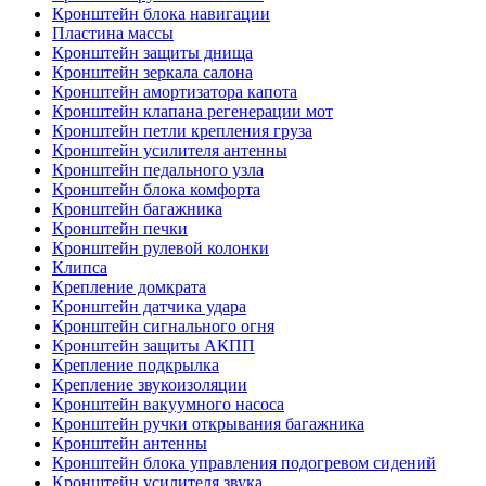
Кронштейн блока навигации
Пластина массы
Кронштейн защиты днища
Кронштейн зеркала салона
Кронштейн амортизатора капота
Кронштейн клапана регенерации мот
Кронштейн петли крепления груза
Кронштейн усилителя антенны
Кронштейн педального узла
Кронштейн блока комфорта
Кронштейн багажника
Кронштейн печки
Кронштейн рулевой колонки
Клипса
Крепление домкрата
Кронштейн датчика удара
Кронштейн сигнального огня
Кронштейн защиты АКПП
Крепление подкрылка
Крепление звукоизоляции
Кронштейн вакуумного насоса
Кронштейн ручки открывания багажника
Кронштейн антенны
Кронштейн блока управления подогревом сидений
Кронштейн усилителя звука