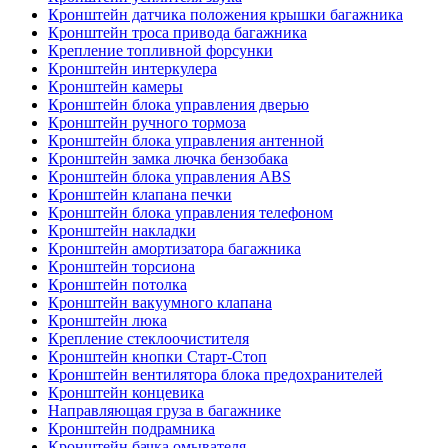
Кронштейн датчика положения крышки багажника
Кронштейн троса привода багажника
Крепление топливной форсунки
Кронштейн интеркулера
Кронштейн камеры
Кронштейн блока управления дверью
Кронштейн ручного тормоза
Кронштейн блока управления антенной
Кронштейн замка лючка бензобака
Кронштейн блока управления ABS
Кронштейн клапана печки
Кронштейн блока управления телефоном
Кронштейн накладки
Кронштейн амортизатора багажника
Кронштейн торсиона
Кронштейн потолка
Кронштейн вакуумного клапана
Кронштейн люка
Крепление стеклоочистителя
Кронштейн кнопки Старт-Стоп
Кронштейн вентилятора блока предохранителей
Кронштейн концевика
Направляющая груза в багажнике
Кронштейн подрамника
Кронштейн бачка омывателя