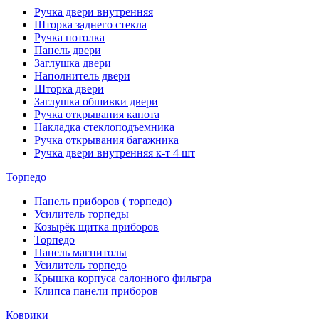
Ручка двери внутренняя
Шторка заднего стекла
Ручка потолка
Панель двери
Заглушка двери
Наполнитель двери
Шторка двери
Заглушка обшивки двери
Ручка открывания капота
Накладка стеклоподъемника
Ручка открывания багажника
Ручка двери внутренняя к-т 4 шт
Торпедо
Панель приборов ( торпедо)
Усилитель торпеды
Козырёк щитка приборов
Торпедо
Панель магнитолы
Усилитель торпедо
Крышка корпуса салонного фильтра
Клипса панели приборов
Коврики