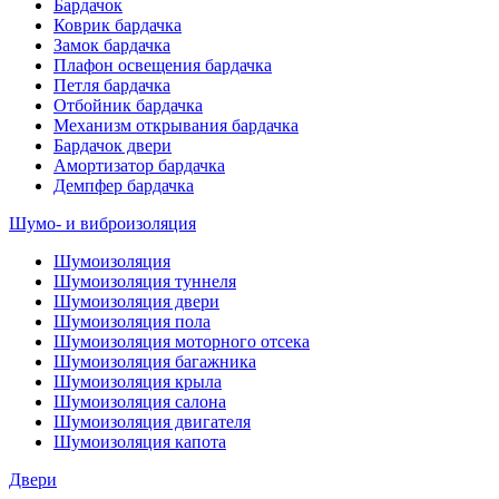
Бардачок
Коврик бардачка
Замок бардачка
Плафон освещения бардачка
Петля бардачка
Отбойник бардачка
Механизм открывания бардачка
Бардачок двери
Амортизатор бардачка
Демпфер бардачка
Шумо- и виброизоляция
Шумоизоляция
Шумоизоляция туннеля
Шумоизоляция двери
Шумоизоляция пола
Шумоизоляция моторного отсека
Шумоизоляция багажника
Шумоизоляция крыла
Шумоизоляция салона
Шумоизоляция двигателя
Шумоизоляция капота
Двери