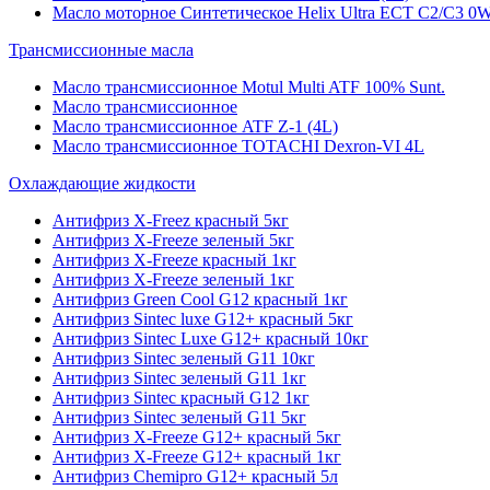
Масло моторное Синтетическое Helix Ultra ECT C2/C3 0W
Трансмиссионные масла
Масло трансмиссионное Motul Multi ATF 100% Sunt.
Масло трансмиссионное
Масло трансмиссионное ATF Z-1 (4L)
Масло трансмиссионное TOTACHI Dexron-VI 4L
Охлаждающие жидкости
Антифриз X-Freez красный 5кг
Антифриз X-Freeze зеленый 5кг
Антифриз X-Freeze красный 1кг
Антифриз X-Freeze зеленый 1кг
Антифриз Green Cool G12 красный 1кг
Антифриз Sintec luxe G12+ красный 5кг
Антифриз Sintec Luxe G12+ красный 10кг
Антифриз Sintec зеленый G11 10кг
Антифриз Sintec зеленый G11 1кг
Антифриз Sintec красный G12 1кг
Антифриз Sintec зеленый G11 5кг
Антифриз X-Freeze G12+ красный 5кг
Антифриз X-Freeze G12+ красный 1кг
Антифриз Chemipro G12+ красный 5л