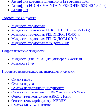
Антифриз красный Chemipro G12 готовый 10kg
Антифриз FUCHS MAINTAIN FRICOFIN S23 -40 / 205L (
Антифриз
Тормозные жидкости
Жидкость тормозная
Жидкость тормозная LUKOIL DOT 4.6 (0.91KG)
Жидкость тормозная FELIX ДОТ4 0,455 кг
Жидкость тормозная FELIX ДОТ4 0,910 кг
Жидкость тормозная felix дот4 250г
Гидравлические жидкости
Жидкость для ГУРа 1,0л (минерал.) желтый
Жидкость Гур
Промывочные жидкости, присадки и смазки
Смазка шрус
Смазка шруса
Смазка направляющих суппорта
Смазка силиконовая KERRY аэрозоль 520 мл
Очиститель контактов ABRO 210мл
Очиститель карбюратора KERRY
Смазка МС-1520 (Rubin)