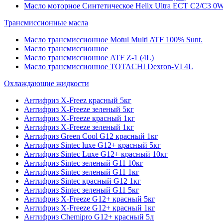
Масло моторное Синтетическое Helix Ultra ECT C2/C3 0W
Трансмиссионные масла
Масло трансмиссионное Motul Multi ATF 100% Sunt.
Масло трансмиссионное
Масло трансмиссионное ATF Z-1 (4L)
Масло трансмиссионное TOTACHI Dexron-VI 4L
Охлаждающие жидкости
Антифриз X-Freez красный 5кг
Антифриз X-Freeze зеленый 5кг
Антифриз X-Freeze красный 1кг
Антифриз X-Freeze зеленый 1кг
Антифриз Green Cool G12 красный 1кг
Антифриз Sintec luxe G12+ красный 5кг
Антифриз Sintec Luxe G12+ красный 10кг
Антифриз Sintec зеленый G11 10кг
Антифриз Sintec зеленый G11 1кг
Антифриз Sintec красный G12 1кг
Антифриз Sintec зеленый G11 5кг
Антифриз X-Freeze G12+ красный 5кг
Антифриз X-Freeze G12+ красный 1кг
Антифриз Chemipro G12+ красный 5л