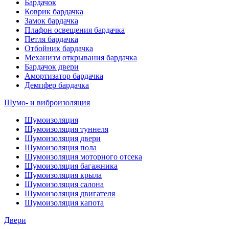
Бардачок
Коврик бардачка
Замок бардачка
Плафон освещения бардачка
Петля бардачка
Отбойник бардачка
Механизм открывания бардачка
Бардачок двери
Амортизатор бардачка
Демпфер бардачка
Шумо- и виброизоляция
Шумоизоляция
Шумоизоляция туннеля
Шумоизоляция двери
Шумоизоляция пола
Шумоизоляция моторного отсека
Шумоизоляция багажника
Шумоизоляция крыла
Шумоизоляция салона
Шумоизоляция двигателя
Шумоизоляция капота
Двери