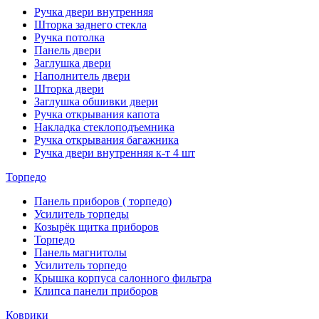
Ручка двери внутренняя
Шторка заднего стекла
Ручка потолка
Панель двери
Заглушка двери
Наполнитель двери
Шторка двери
Заглушка обшивки двери
Ручка открывания капота
Накладка стеклоподъемника
Ручка открывания багажника
Ручка двери внутренняя к-т 4 шт
Торпедо
Панель приборов ( торпедо)
Усилитель торпеды
Козырёк щитка приборов
Торпедо
Панель магнитолы
Усилитель торпедо
Крышка корпуса салонного фильтра
Клипса панели приборов
Коврики