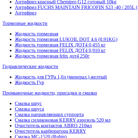
Антифриз красный Chemipro G12 готовый 10kg
Антифриз FUCHS MAINTAIN FRICOFIN S23 -40 / 205L (
Антифриз
Тормозные жидкости
Жидкость тормозная
Жидкость тормозная LUKOIL DOT 4.6 (0.91KG)
Жидкость тормозная FELIX ДОТ4 0,455 кг
Жидкость тормозная FELIX ДОТ4 0,910 кг
Жидкость тормозная felix дот4 250г
Гидравлические жидкости
Жидкость для ГУРа 1,0л (минерал.) желтый
Жидкость Гур
Промывочные жидкости, присадки и смазки
Смазка шрус
Смазка шруса
Смазка направляющих суппорта
Смазка силиконовая KERRY аэрозоль 520 мл
Очиститель контактов ABRO 210мл
Очиститель карбюратора KERRY
Смазка МС-1520 (Rubin)