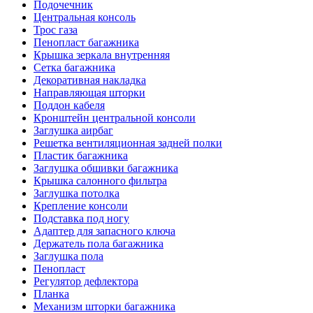
Подочечник
Центральная консоль
Трос газа
Пенопласт багажника
Крышка зеркала внутренняя
Сетка багажника
Декоративная накладка
Направляющая шторки
Поддон кабеля
Кронштейн центральной консоли
Заглушка аирбаг
Решетка вентиляционная задней полки
Пластик багажника
Заглушка обшивки багажника
Крышка салонного фильтра
Заглушка потолка
Крепление консоли
Подставка под ногу
Адаптер для запасного ключа
Держатель пола багажника
Заглушка пола
Пенопласт
Регулятор дефлектора
Планка
Механизм шторки багажника