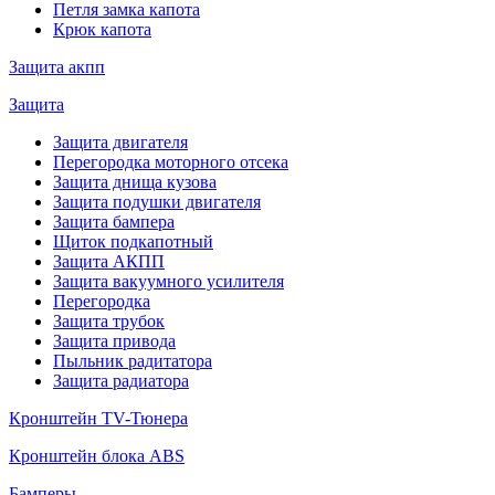
Петля замка капота
Крюк капота
Защита акпп
Защита
Защита двигателя
Перегородка моторного отсека
Защита днища кузова
Защита подушки двигателя
Защита бампера
Щиток подкапотный
Защита АКПП
Защита вакуумного усилителя
Перегородка
Защита трубок
Защита привода
Пыльник радитатора
Защита радиатора
Кронштейн TV-Тюнера
Кронштейн блока ABS
Бамперы