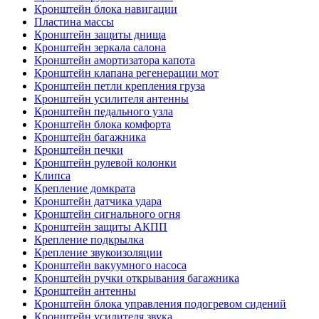
Кронштейн блока навигации
Пластина массы
Кронштейн защиты днища
Кронштейн зеркала салона
Кронштейн амортизатора капота
Кронштейн клапана регенерации мот
Кронштейн петли крепления груза
Кронштейн усилителя антенны
Кронштейн педального узла
Кронштейн блока комфорта
Кронштейн багажника
Кронштейн печки
Кронштейн рулевой колонки
Клипса
Крепление домкрата
Кронштейн датчика удара
Кронштейн сигнального огня
Кронштейн защиты АКПП
Крепление подкрылка
Крепление звукоизоляции
Кронштейн вакуумного насоса
Кронштейн ручки открывания багажника
Кронштейн антенны
Кронштейн блока управления подогревом сидений
Кронштейн усилителя звука