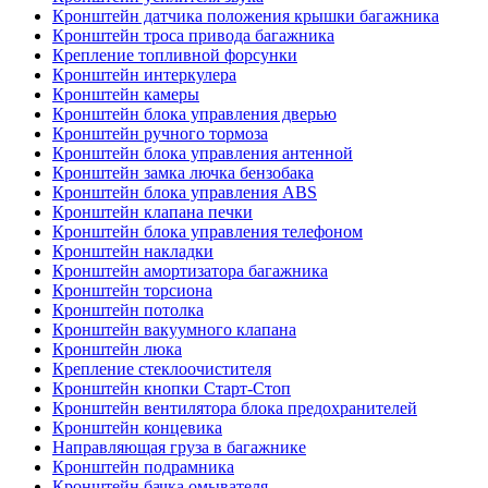
Кронштейн датчика положения крышки багажника
Кронштейн троса привода багажника
Крепление топливной форсунки
Кронштейн интеркулера
Кронштейн камеры
Кронштейн блока управления дверью
Кронштейн ручного тормоза
Кронштейн блока управления антенной
Кронштейн замка лючка бензобака
Кронштейн блока управления ABS
Кронштейн клапана печки
Кронштейн блока управления телефоном
Кронштейн накладки
Кронштейн амортизатора багажника
Кронштейн торсиона
Кронштейн потолка
Кронштейн вакуумного клапана
Кронштейн люка
Крепление стеклоочистителя
Кронштейн кнопки Старт-Стоп
Кронштейн вентилятора блока предохранителей
Кронштейн концевика
Направляющая груза в багажнике
Кронштейн подрамника
Кронштейн бачка омывателя