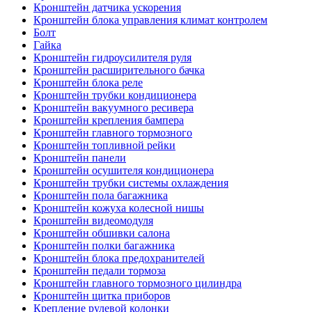
Кронштейн датчика ускорения
Кронштейн блока управления климат контролем
Болт
Гайка
Кронштейн гидроусилителя руля
Кронштейн расширительного бачка
Кронштейн блока реле
Кронштейн трубки кондиционера
Кронштейн вакуумного ресивера
Кронштейн крепления бампера
Кронштейн главного тормозного
Кронштейн топливной рейки
Кронштейн панели
Кронштейн осушителя кондиционера
Кронштейн трубки системы охлаждения
Кронштейн пола багажника
Кронштейн кожуха колесной нишы
Кронштейн видеомодуля
Кронштейн обшивки салона
Кронштейн полки багажника
Кронштейн блока предохранителей
Кронштейн педали тормоза
Кронштейн главного тормозного цилиндра
Кронштейн щитка приборов
Крепление рулевой колонки