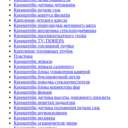
Кронштейн датчика детонации
Кронштейн педали газа
Кронштейн корпуса фильтра
Крепление детского кресла
Кронштейн перегородки моторного щита
Кронштейн моторчика стеклоподъёмника
Кронштейн противооткатного упора
Кронштейн TV-ТЮНЕРА
Кронштейн топливной трубки
Крепление топливных трубок
Пластина
Кронштейн зеркала
Кронштейн зеркала салонного
Кронштейн блока управления камерой
Кронштейн буксировочной петли
Кронштейн поводка стеклоочистителя
Кронштейн блока корректора фар
Кронштейн фонаря
Кронштейн датчика высоты дорожного просвета
Кронштейн решетки радиатора
Кронштейн датчика положения педали газа
Кронштейн шумоизоляции
Кронштейн ресивера
Кронштейн ограничителя двери