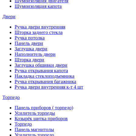
Шумоизоляция двигателя
Шумоизоляция капота
Двери
Ручка двери внутренняя
Шторка заднего стекла
Ручка потолка
Панель двери
Заглушка двери
Наполнитель двери
Шторка двери
Заглушка обшивки двери
Ручка открывания капота
Накладка стеклоподъемника
Ручка открывания багажника
Ручка двери внутренняя к-т 4 шт
Торпедо
Панель приборов ( торпедо)
Усилитель торпеды
Козырёк щитка приборов
Торпедо
Панель магнитолы
Усилитель торпедо