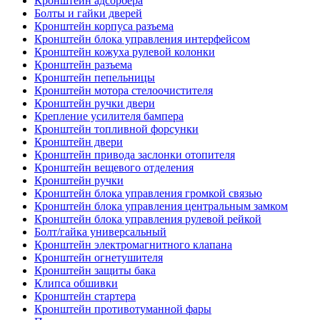
Кронштейн адсорбера
Болты и гайки дверей
Кронштейн корпуса разъема
Кронштейн блока управления интерфейсом
Кронштейн кожуха рулевой колонки
Кронштейн разъема
Кронштейн пепельницы
Кронштейн мотора стелоочистителя
Кронштейн ручки двери
Крепление усилителя бампера
Кронштейн топливной форсунки
Кронштейн двери
Кронштейн привода заслонки отопителя
Кронштейн вещевого отделения
Кронштейн ручки
Кронштейн блока управления громкой связью
Кронштейн блока управления центральным замком
Кронштейн блока управления рулевой рейкой
Болт/гайка универсальный
Кронштейн электромагнитного клапана
Кронштейн огнетушителя
Кронштейн защиты бака
Клипса обшивки
Кронштейн стартера
Кронштейн противотуманной фары