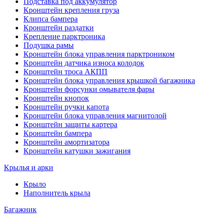
Подставка под аккумулятор
Кронштейн крепления груза
Клипса бампера
Кронштейн раздатки
Крепление парктроника
Подушка рамы
Кронштейн блока управления парктроником
Кронштейн датчика износа колодок
Кронштейн троса АКПП
Кронштейн блока управления крышкой багажника
Кронштейн форсунки омывателя фары
Кронштейн кнопок
Кронштейн ручки капота
Кронштейн блока управления магнитолой
Кронштейн защиты картера
Кронштейн бампера
Кронштейн амортизатора
Кронштейн катушки зажигания
Крылья и арки
Крыло
Наполнитель крыла
Багажник