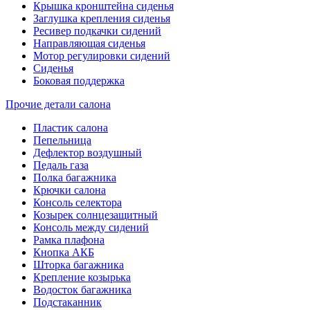
Крышка кронштейна сиденья
Заглушка крепления сиденья
Ресивер подкачки сидений
Направляющая сиденья
Мотор регулировки сидений
Сиденья
Боковая поддержка
Прочие детали салона
Пластик салона
Пепельница
Дефлектор воздушный
Педаль газа
Полка багажника
Крючки салона
Консоль селектора
Козырек солнцезащитный
Консоль между сидений
Рамка плафона
Кнопка АКБ
Шторка багажника
Крепление козырька
Водосток багажника
Подстаканник