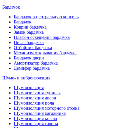
Бардачок
Бардачок в центральную консоль
Бардачок
Коврик бардачка
Замок бардачка
Плафон освещения бардачка
Петля бардачка
Отбойник бардачка
Механизм открывания бардачка
Бардачок двери
Амортизатор бардачка
Демпфер бардачка
Шумо- и виброизоляция
Шумоизоляция
Шумоизоляция туннеля
Шумоизоляция двери
Шумоизоляция пола
Шумоизоляция моторного отсека
Шумоизоляция багажника
Шумоизоляция крыла
Шумоизоляция салона