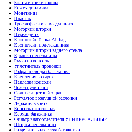
Болты и гайки салона
Кожух динамика
Монетница
Пластик
Трос дефлектора воздушного
Моторчик шторки
Переходник
Кронштейн блока Air bag
Кронштейн подстаканника
Моторчик шторки заднего стекла
Крышка пепельницы
Ручка на консоль
Уплотнитель проводки
Гофра проводки багажника
Крепления козырька
Накладка консоли
Чехол ручки кпп
Солнцезащитный экран
Регулятор воздушной заслонки
Держатель зонта
Консоль потолочная
Карман багажника
Фильтр влагоотделителя УНИВЕРСАЛЬНЫЙ
Шторка пепельницы
Разделительная сетка багажника