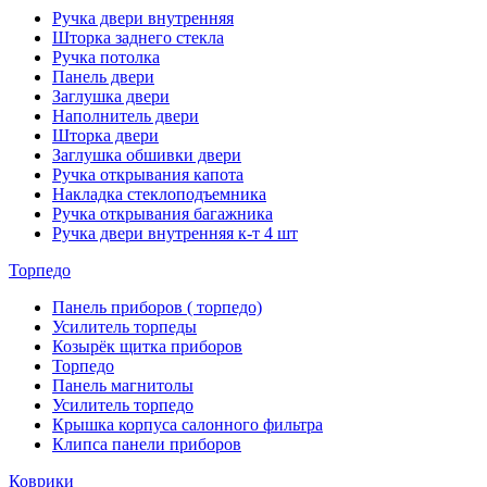
Ручка двери внутренняя
Шторка заднего стекла
Ручка потолка
Панель двери
Заглушка двери
Наполнитель двери
Шторка двери
Заглушка обшивки двери
Ручка открывания капота
Накладка стеклоподъемника
Ручка открывания багажника
Ручка двери внутренняя к-т 4 шт
Торпедо
Панель приборов ( торпедо)
Усилитель торпеды
Козырёк щитка приборов
Торпедо
Панель магнитолы
Усилитель торпедо
Крышка корпуса салонного фильтра
Клипса панели приборов
Коврики