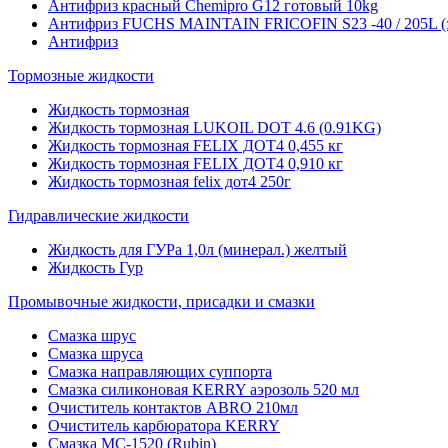
Антифриз красный Chemipro G12 готовый 10kg
Антифриз FUCHS MAINTAIN FRICOFIN S23 -40 / 205L (
Антифриз
Тормозные жидкости
Жидкость тормозная
Жидкость тормозная LUKOIL DOT 4.6 (0.91KG)
Жидкость тормозная FELIX ДОТ4 0,455 кг
Жидкость тормозная FELIX ДОТ4 0,910 кг
Жидкость тормозная felix дот4 250г
Гидравлические жидкости
Жидкость для ГУРа 1,0л (минерал.) желтый
Жидкость Гур
Промывочные жидкости, присадки и смазки
Смазка шрус
Смазка шруса
Смазка направляющих суппорта
Смазка силиконовая KERRY аэрозоль 520 мл
Очиститель контактов ABRO 210мл
Очиститель карбюратора KERRY
Смазка МС-1520 (Rubin)