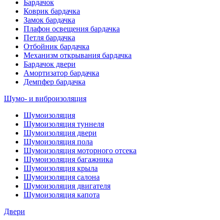
Бардачок
Коврик бардачка
Замок бардачка
Плафон освещения бардачка
Петля бардачка
Отбойник бардачка
Механизм открывания бардачка
Бардачок двери
Амортизатор бардачка
Демпфер бардачка
Шумо- и виброизоляция
Шумоизоляция
Шумоизоляция туннеля
Шумоизоляция двери
Шумоизоляция пола
Шумоизоляция моторного отсека
Шумоизоляция багажника
Шумоизоляция крыла
Шумоизоляция салона
Шумоизоляция двигателя
Шумоизоляция капота
Двери