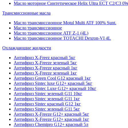
Масло моторное Синтетическое Helix Ultra ECT C2/C3 0W
Трансмиссионные масла
Масло трансмиссионное Motul Multi ATF 100% Sunt.
Масло трансмиссионное
Масло трансмиссионное ATF Z-1 (4L)
Масло трансмиссионное TOTACHI Dexron-VI 4L
Охлаждающие жидкости
Антифриз X-Freez красный 5кг
Антифриз X-Freeze зеленый 5кг
Антифриз X-Freeze красный 1кг
Антифриз X-Freeze зеленый 1кг
Антифриз Green Cool G12 красный 1кг
Антифриз Sintec luxe G12+ красный 5кг
Антифриз Sintec Luxe G12+ красный 10кг
Антифриз Sintec зеленый G11 10кг
Антифриз Sintec зеленый G11 1кг
Антифриз Sintec красный G12 1кг
Антифриз Sintec зеленый G11 5кг
Антифриз X-Freeze G12+ красный 5кг
Антифриз X-Freeze G12+ красный 1кг
Антифриз Chemipro G12+ красный 5л