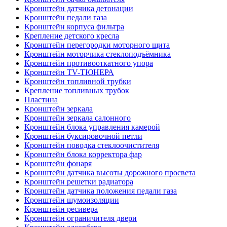
Кронштейн датчика детонации
Кронштейн педали газа
Кронштейн корпуса фильтра
Крепление детского кресла
Кронштейн перегородки моторного щита
Кронштейн моторчика стеклоподъёмника
Кронштейн противооткатного упора
Кронштейн TV-ТЮНЕРА
Кронштейн топливной трубки
Крепление топливных трубок
Пластина
Кронштейн зеркала
Кронштейн зеркала салонного
Кронштейн блока управления камерой
Кронштейн буксировочной петли
Кронштейн поводка стеклоочистителя
Кронштейн блока корректора фар
Кронштейн фонаря
Кронштейн датчика высоты дорожного просвета
Кронштейн решетки радиатора
Кронштейн датчика положения педали газа
Кронштейн шумоизоляции
Кронштейн ресивера
Кронштейн ограничителя двери