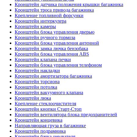
Кронштейн датчика положения крышки багажника
Кронштейн троса привода багажника
Крепление топливной форсунки
Кронштейн интеркулера
Кронштейн камеры
Кронштейн блока управления дверью
Кронштейн ручного тормоза
Кронштейн блока управления антенной
Кронштейн замка лючка бензобака
Кронштейн блока управления ABS
Кронштейн клапана печки
Кронштейн блока управления телефоном
Кронштейн накладки
Кронштейн амортизатора багажника
Кронштейн торсиона
Кронштейн потолка
Кронштейн вакуумного клапана
Кронштейн люка
Крепление стеклоочистителя
Кронштейн кнопки Старт-Стоп
Кронштейн вентилятора блока предохранителей
Кронштейн концевика
Направляющая груза в багажнике
Кронштейн подрамника
Кронштейн бачка омывателя