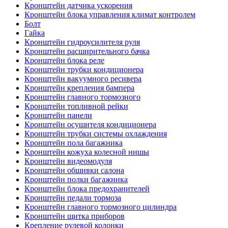
Кронштейн датчика ускорения
Кронштейн блока управления климат контролем
Болт
Гайка
Кронштейн гидроусилителя руля
Кронштейн расширительного бачка
Кронштейн блока реле
Кронштейн трубки кондиционера
Кронштейн вакуумного ресивера
Кронштейн крепления бампера
Кронштейн главного тормозного
Кронштейн топливной рейки
Кронштейн панели
Кронштейн осушителя кондиционера
Кронштейн трубки системы охлаждения
Кронштейн пола багажника
Кронштейн кожуха колесной нишы
Кронштейн видеомодуля
Кронштейн обшивки салона
Кронштейн полки багажника
Кронштейн блока предохранителей
Кронштейн педали тормоза
Кронштейн главного тормозного цилиндра
Кронштейн щитка приборов
Крепление рулевой колонки