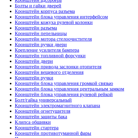
Кронштейн адсорбера
Болты и гайки дверей
Кронштейн корпуса разъема
Кронштейн блока управления интерфейсом
Кронштейн кожуха рулевой колонки
Кронштейн разъема
Кронштейн пепельницы
Кронштейн мотора стелоочистителя
Кронштейн ручки двери
Крепление усилителя бампера
Кронштейн топливной форсунки
Кронштейн двери
Кронштейн привода заслонки отопителя
Кронштейн вещевого отделения
Кронштейн ручки
Кронштейн блока управления громкой связью
Кронштейн блока управления центральным замком
Кронштейн блока управления рулевой рейкой
Болт/гайка универсальный
Кронштейн электромагнитного клапана
Кронштейн огнетушителя
Кронштейн защиты бака
Клипса обшивки
Кронштейн стартера
Кронштейн противотуманной фары