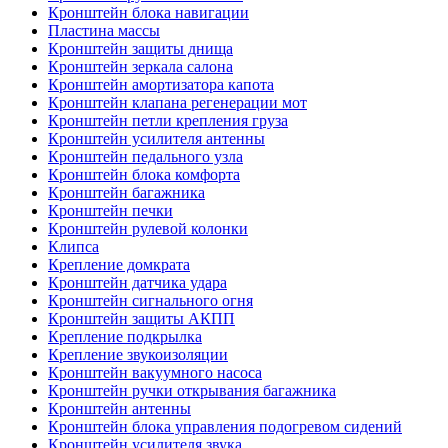
Кронштейн блока навигации
Пластина массы
Кронштейн защиты днища
Кронштейн зеркала салона
Кронштейн амортизатора капота
Кронштейн клапана регенерации мот
Кронштейн петли крепления груза
Кронштейн усилителя антенны
Кронштейн педального узла
Кронштейн блока комфорта
Кронштейн багажника
Кронштейн печки
Кронштейн рулевой колонки
Клипса
Крепление домкрата
Кронштейн датчика удара
Кронштейн сигнального огня
Кронштейн защиты АКПП
Крепление подкрылка
Крепление звукоизоляции
Кронштейн вакуумного насоса
Кронштейн ручки открывания багажника
Кронштейн антенны
Кронштейн блока управления подогревом сидений
Кронштейн усилителя звука