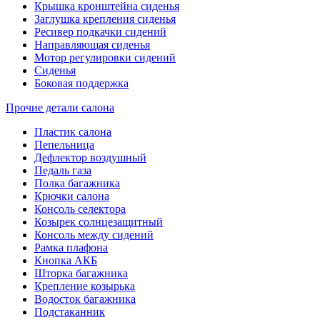
Крышка кронштейна сиденья
Заглушка крепления сиденья
Ресивер подкачки сидений
Направляющая сиденья
Мотор регулировки сидений
Сиденья
Боковая поддержка
Прочие детали салона
Пластик салона
Пепельница
Дефлектор воздушный
Педаль газа
Полка багажника
Крючки салона
Консоль селектора
Козырек солнцезащитный
Консоль между сидений
Рамка плафона
Кнопка АКБ
Шторка багажника
Крепление козырька
Водосток багажника
Подстаканник