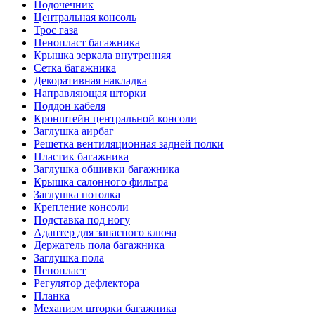
Подочечник
Центральная консоль
Трос газа
Пенопласт багажника
Крышка зеркала внутренняя
Сетка багажника
Декоративная накладка
Направляющая шторки
Поддон кабеля
Кронштейн центральной консоли
Заглушка аирбаг
Решетка вентиляционная задней полки
Пластик багажника
Заглушка обшивки багажника
Крышка салонного фильтра
Заглушка потолка
Крепление консоли
Подставка под ногу
Адаптер для запасного ключа
Держатель пола багажника
Заглушка пола
Пенопласт
Регулятор дефлектора
Планка
Механизм шторки багажника