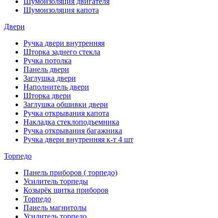
Шумоизоляция двигателя
Шумоизоляция капота
Двери
Ручка двери внутренняя
Шторка заднего стекла
Ручка потолка
Панель двери
Заглушка двери
Наполнитель двери
Шторка двери
Заглушка обшивки двери
Ручка открывания капота
Накладка стеклоподъемника
Ручка открывания багажника
Ручка двери внутренняя к-т 4 шт
Торпедо
Панель приборов ( торпедо)
Усилитель торпеды
Козырёк щитка приборов
Торпедо
Панель магнитолы
Усилитель торпедо