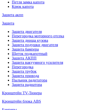
Петля замка капота
Крюк капота
Защита акпп
Защита
Защита двигателя
Перегородка моторного отсека
Защита днища кузова
Защита подушки двигателя
Защита бампера
Щиток подкапотный
Защита АКПП
Защита вакуумного усилителя
Перегородка
Защита трубок
Защита привода
Пыльник радитатора
Защита радиатора
Кронштейн TV-Тюнера
Кронштейн блока ABS
Бамперы