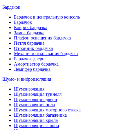
Бардачок
Бардачок в центральную консоль
Бардачок
Коврик бардачка
Замок бардачка
Плафон освещения бардачка
Петля бардачка
Отбойник бардачка
Механизм открывания бардачка
Бардачок двери
Амортизатор бардачка
Демпфер бардачка
Шумо- и виброизоляция
Шумоизоляция
Шумоизоляция туннеля
Шумоизоляция двери
Шумоизоляция пола
Шумоизоляция моторного отсека
Шумоизоляция багажника
Шумоизоляция крыла
Шумоизоляция салона