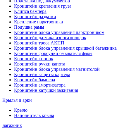
Подставка под аккумулятор
Кронштейн крепления груза
Клипса бампера
Кронштейн раздатки
Крепление парктроника
Подушка рамы
Кронштейн блока управления парктроником
Кронштейн датчика износа колодок
Кронштейн троса АКПП
Кронштейн блока управления крышкой багажника
Кронштейн форсунки омывателя фары
Кронштейн кнопок
Кронштейн ручки капота
Кронштейн блока управления магнитолой
Кронштейн защиты картера
Кронштейн бампера
Кронштейн амортизатора
Кронштейн катушки зажигания
Крылья и арки
Крыло
Наполнитель крыла
Багажник