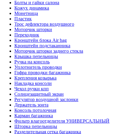
Болты и гайки салона
Кожух динамика
Монетница
Пластик
Трос дефлектора воздушного
Моторчик шторки
Переходник
Кронштейн блока Air bag
Кронштейн подстаканника
Моторчик шторки заднего стекла
Крышка пепельницы
Ручка на консоль
Уплотнитель проводки
Гофра проводки багажника
Крепления козырька
Накладка консоли
Чехол ручки кпп
Солнцезащитный экран
Регулятор воздушной заслонки
Держатель зонта
Консоль потолочная
Карман багажника
Фильтр влагоотделителя УНИВЕРСАЛЬНЫЙ
Шторка пепельницы
Разделительная сетка багажника