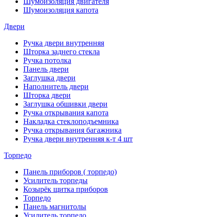
Шумоизоляция двигателя
Шумоизоляция капота
Двери
Ручка двери внутренняя
Шторка заднего стекла
Ручка потолка
Панель двери
Заглушка двери
Наполнитель двери
Шторка двери
Заглушка обшивки двери
Ручка открывания капота
Накладка стеклоподъемника
Ручка открывания багажника
Ручка двери внутренняя к-т 4 шт
Торпедо
Панель приборов ( торпедо)
Усилитель торпеды
Козырёк щитка приборов
Торпедо
Панель магнитолы
Усилитель торпедо