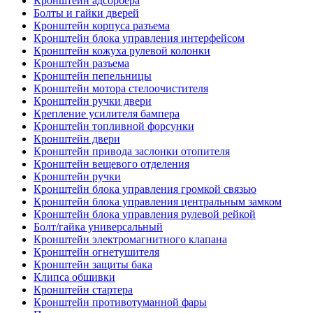
Кронштейн адсорбера
Болты и гайки дверей
Кронштейн корпуса разъема
Кронштейн блока управления интерфейсом
Кронштейн кожуха рулевой колонки
Кронштейн разъема
Кронштейн пепельницы
Кронштейн мотора стелоочистителя
Кронштейн ручки двери
Крепление усилителя бампера
Кронштейн топливной форсунки
Кронштейн двери
Кронштейн привода заслонки отопителя
Кронштейн вещевого отделения
Кронштейн ручки
Кронштейн блока управления громкой связью
Кронштейн блока управления центральным замком
Кронштейн блока управления рулевой рейкой
Болт/гайка универсальный
Кронштейн электромагнитного клапана
Кронштейн огнетушителя
Кронштейн защиты бака
Клипса обшивки
Кронштейн стартера
Кронштейн противотуманной фары