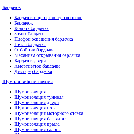
Бардачок
Бардачок в центральную консоль
Бардачок
Коврик бардачка
Замок бардачка
Плафон освещения бардачка
Петля бардачка
Отбойник бардачка
Механизм открывания бардачка
Бардачок двери
Амортизатор бардачка
Демпфер бардачка
Шумо- и виброизоляция
Шумоизоляция
Шумоизоляция туннеля
Шумоизоляция двери
Шумоизоляция пола
Шумоизоляция моторного отсека
Шумоизоляция багажника
Шумоизоляция крыла
Шумоизоляция салона