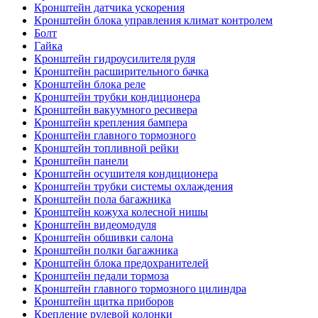
Кронштейн датчика ускорения
Кронштейн блока управления климат контролем
Болт
Гайка
Кронштейн гидроусилителя руля
Кронштейн расширительного бачка
Кронштейн блока реле
Кронштейн трубки кондиционера
Кронштейн вакуумного ресивера
Кронштейн крепления бампера
Кронштейн главного тормозного
Кронштейн топливной рейки
Кронштейн панели
Кронштейн осушителя кондиционера
Кронштейн трубки системы охлаждения
Кронштейн пола багажника
Кронштейн кожуха колесной нишы
Кронштейн видеомодуля
Кронштейн обшивки салона
Кронштейн полки багажника
Кронштейн блока предохранителей
Кронштейн педали тормоза
Кронштейн главного тормозного цилиндра
Кронштейн щитка приборов
Крепление рулевой колонки