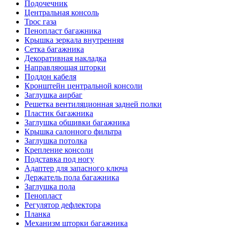
Подочечник
Центральная консоль
Трос газа
Пенопласт багажника
Крышка зеркала внутренняя
Сетка багажника
Декоративная накладка
Направляющая шторки
Поддон кабеля
Кронштейн центральной консоли
Заглушка аирбаг
Решетка вентиляционная задней полки
Пластик багажника
Заглушка обшивки багажника
Крышка салонного фильтра
Заглушка потолка
Крепление консоли
Подставка под ногу
Адаптер для запасного ключа
Держатель пола багажника
Заглушка пола
Пенопласт
Регулятор дефлектора
Планка
Механизм шторки багажника