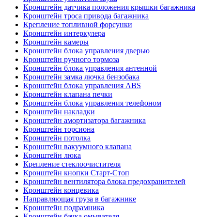
Кронштейн датчика положения крышки багажника
Кронштейн троса привода багажника
Крепление топливной форсунки
Кронштейн интеркулера
Кронштейн камеры
Кронштейн блока управления дверью
Кронштейн ручного тормоза
Кронштейн блока управления антенной
Кронштейн замка лючка бензобака
Кронштейн блока управления ABS
Кронштейн клапана печки
Кронштейн блока управления телефоном
Кронштейн накладки
Кронштейн амортизатора багажника
Кронштейн торсиона
Кронштейн потолка
Кронштейн вакуумного клапана
Кронштейн люка
Крепление стеклоочистителя
Кронштейн кнопки Старт-Стоп
Кронштейн вентилятора блока предохранителей
Кронштейн концевика
Направляющая груза в багажнике
Кронштейн подрамника
Кронштейн бачка омывателя