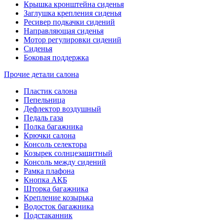
Крышка кронштейна сиденья
Заглушка крепления сиденья
Ресивер подкачки сидений
Направляющая сиденья
Мотор регулировки сидений
Сиденья
Боковая поддержка
Прочие детали салона
Пластик салона
Пепельница
Дефлектор воздушный
Педаль газа
Полка багажника
Крючки салона
Консоль селектора
Козырек солнцезащитный
Консоль между сидений
Рамка плафона
Кнопка АКБ
Шторка багажника
Крепление козырька
Водосток багажника
Подстаканник