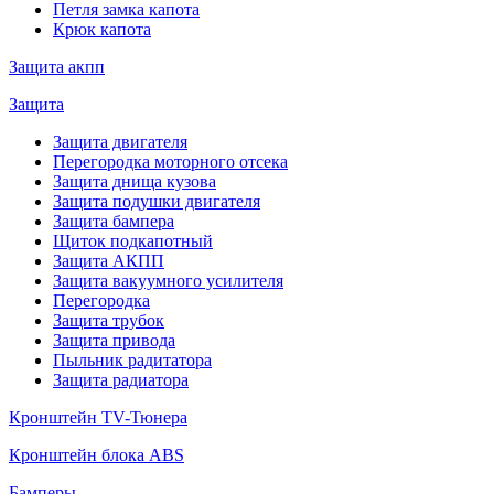
Петля замка капота
Крюк капота
Защита акпп
Защита
Защита двигателя
Перегородка моторного отсека
Защита днища кузова
Защита подушки двигателя
Защита бампера
Щиток подкапотный
Защита АКПП
Защита вакуумного усилителя
Перегородка
Защита трубок
Защита привода
Пыльник радитатора
Защита радиатора
Кронштейн TV-Тюнера
Кронштейн блока ABS
Бамперы