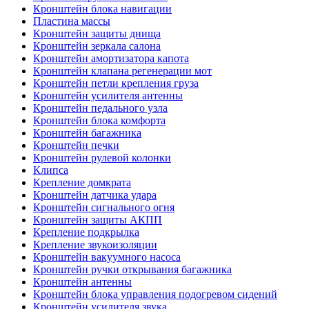
Кронштейн блока навигации
Пластина массы
Кронштейн защиты днища
Кронштейн зеркала салона
Кронштейн амортизатора капота
Кронштейн клапана регенерации мот
Кронштейн петли крепления груза
Кронштейн усилителя антенны
Кронштейн педального узла
Кронштейн блока комфорта
Кронштейн багажника
Кронштейн печки
Кронштейн рулевой колонки
Клипса
Крепление домкрата
Кронштейн датчика удара
Кронштейн сигнального огня
Кронштейн защиты АКПП
Крепление подкрылка
Крепление звукоизоляции
Кронштейн вакуумного насоса
Кронштейн ручки открывания багажника
Кронштейн антенны
Кронштейн блока управления подогревом сидений
Кронштейн усилителя звука