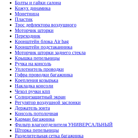
Болты и гайки салона
Кожух динамика
Монетница
Пластик
Трос дефлектора воздушного
Моторчик шторки
Переходник
Кронштейн блока Air bag
Кронштейн подстаканника
Моторчик шторки заднего стекла
Крышка пепельницы
Ручка на консоль
Уплотнитель проводки
Гофра проводки багажника
Крепления козырька
Накладка консоли
Чехол ручки кпп
Солнцезащитный экран
Регулятор воздушной заслонки
Держатель зонта
Консоль потолочная
Карман багажника
Фильтр влагоотделителя УНИВЕРСАЛЬНЫЙ
Шторка пепельницы
Разделительная сетка багажника