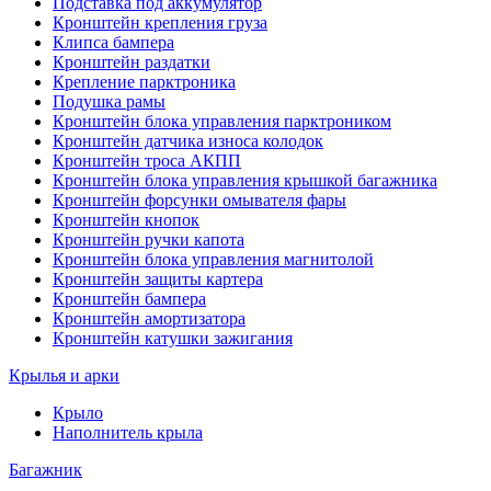
Подставка под аккумулятор
Кронштейн крепления груза
Клипса бампера
Кронштейн раздатки
Крепление парктроника
Подушка рамы
Кронштейн блока управления парктроником
Кронштейн датчика износа колодок
Кронштейн троса АКПП
Кронштейн блока управления крышкой багажника
Кронштейн форсунки омывателя фары
Кронштейн кнопок
Кронштейн ручки капота
Кронштейн блока управления магнитолой
Кронштейн защиты картера
Кронштейн бампера
Кронштейн амортизатора
Кронштейн катушки зажигания
Крылья и арки
Крыло
Наполнитель крыла
Багажник