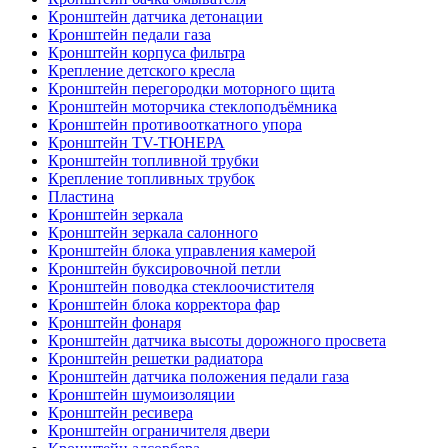
Кронштейн датчика детонации
Кронштейн педали газа
Кронштейн корпуса фильтра
Крепление детского кресла
Кронштейн перегородки моторного щита
Кронштейн моторчика стеклоподъёмника
Кронштейн противооткатного упора
Кронштейн TV-ТЮНЕРА
Кронштейн топливной трубки
Крепление топливных трубок
Пластина
Кронштейн зеркала
Кронштейн зеркала салонного
Кронштейн блока управления камерой
Кронштейн буксировочной петли
Кронштейн поводка стеклоочистителя
Кронштейн блока корректора фар
Кронштейн фонаря
Кронштейн датчика высоты дорожного просвета
Кронштейн решетки радиатора
Кронштейн датчика положения педали газа
Кронштейн шумоизоляции
Кронштейн ресивера
Кронштейн ограничителя двери