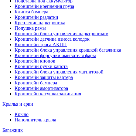
Подставка под аккумулятор
Кронштейн крепления груза
Клипса бампера
Кронштейн раздатки
Крепление парктроника
Подушка рамы
Кронштейн блока управления парктроником
Кронштейн датчика износа колодок
Кронштейн троса АКПП
Кронштейн блока управления крышкой багажника
Кронштейн форсунки омывателя фары
Кронштейн кнопок
Кронштейн ручки капота
Кронштейн блока управления магнитолой
Кронштейн защиты картера
Кронштейн бампера
Кронштейн амортизатора
Кронштейн катушки зажигания
Крылья и арки
Крыло
Наполнитель крыла
Багажник