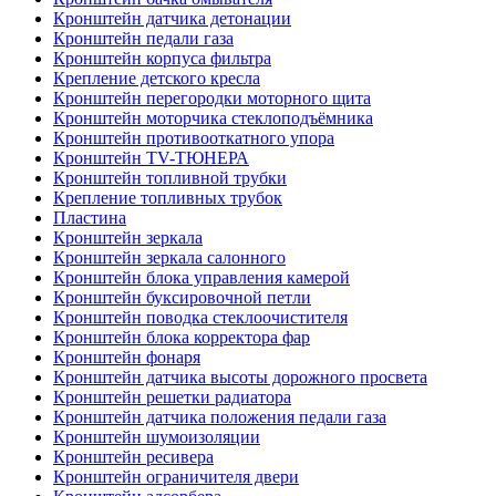
Кронштейн датчика детонации
Кронштейн педали газа
Кронштейн корпуса фильтра
Крепление детского кресла
Кронштейн перегородки моторного щита
Кронштейн моторчика стеклоподъёмника
Кронштейн противооткатного упора
Кронштейн TV-ТЮНЕРА
Кронштейн топливной трубки
Крепление топливных трубок
Пластина
Кронштейн зеркала
Кронштейн зеркала салонного
Кронштейн блока управления камерой
Кронштейн буксировочной петли
Кронштейн поводка стеклоочистителя
Кронштейн блока корректора фар
Кронштейн фонаря
Кронштейн датчика высоты дорожного просвета
Кронштейн решетки радиатора
Кронштейн датчика положения педали газа
Кронштейн шумоизоляции
Кронштейн ресивера
Кронштейн ограничителя двери