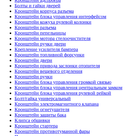
Кронштейн адсорбера
Болты и гайки дверей
Кронштейн корпуса разъема
Кронштейн блока управления интерфейсом
Кронштейн кожуха рулевой колонки
Кронштейн разъема
Кронштейн пепельницы
Кронштейн мотора стелоочистителя
Кронштейн ручки двери
Крепление усилителя бампера
Кронштейн топливной форсунки
Кронштейн двери
Кронштейн привода заслонки отопителя
Кронштейн вещевого отделения
Кронштейн ручки
Кронштейн блока управления громкой связью
Кронштейн блока управления центральным замком
Кронштейн блока управления рулевой рейкой
Болт/гайка универсальный
Кронштейн электромагнитного клапана
Кронштейн огнетушителя
Кронштейн защиты бака
Клипса обшивки
Кронштейн стартера
Кронштейн противотуманной фары