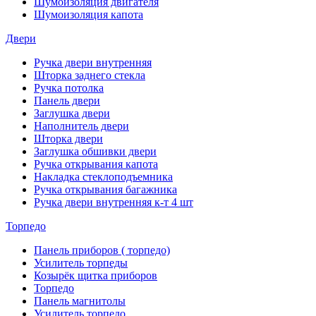
Шумоизоляция двигателя
Шумоизоляция капота
Двери
Ручка двери внутренняя
Шторка заднего стекла
Ручка потолка
Панель двери
Заглушка двери
Наполнитель двери
Шторка двери
Заглушка обшивки двери
Ручка открывания капота
Накладка стеклоподъемника
Ручка открывания багажника
Ручка двери внутренняя к-т 4 шт
Торпедо
Панель приборов ( торпедо)
Усилитель торпеды
Козырёк щитка приборов
Торпедо
Панель магнитолы
Усилитель торпедо