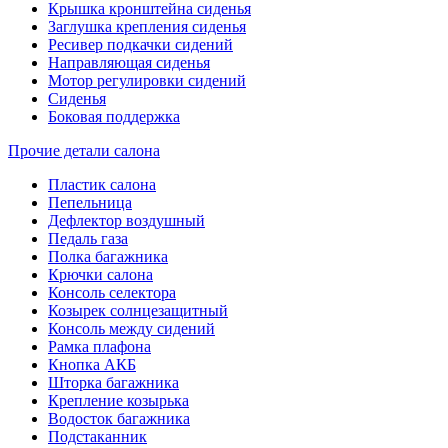
Крышка кронштейна сиденья
Заглушка крепления сиденья
Ресивер подкачки сидений
Направляющая сиденья
Мотор регулировки сидений
Сиденья
Боковая поддержка
Прочие детали салона
Пластик салона
Пепельница
Дефлектор воздушный
Педаль газа
Полка багажника
Крючки салона
Консоль селектора
Козырек солнцезащитный
Консоль между сидений
Рамка плафона
Кнопка АКБ
Шторка багажника
Крепление козырька
Водосток багажника
Подстаканник