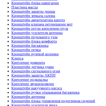
Кронштейн блока навигации
Пластина массы
Кронштейн защиты днища
Кронштейн зеркала салона
Кронштейн амортизатора капота
Кронштейн клапана регенерации мот
Кронштейн петли крепления груза
Кронштейн усилителя антенны
Кронштейн педального узла
Кронштейн блока комфорта
Кронштейн багажника
Кронштейн печки
Кронштейн рулевой колонки
Клипса
Крепление домкрата
Кронштейн датчика удара
Кронштейн сигнального огня
Кронштейн защиты АКПП
Крепление подкрылка
Крепление звукоизоляции
Кронштейн вакуумного насоса
Кронштейн ручки открывания багажника
Кронштейн антенны
Кронштейн блока управления подогревом сидений
Кронштейн усилителя звука