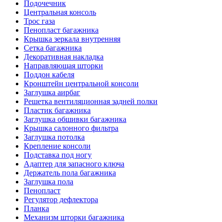
Подочечник
Центральная консоль
Трос газа
Пенопласт багажника
Крышка зеркала внутренняя
Сетка багажника
Декоративная накладка
Направляющая шторки
Поддон кабеля
Кронштейн центральной консоли
Заглушка аирбаг
Решетка вентиляционная задней полки
Пластик багажника
Заглушка обшивки багажника
Крышка салонного фильтра
Заглушка потолка
Крепление консоли
Подставка под ногу
Адаптер для запасного ключа
Держатель пола багажника
Заглушка пола
Пенопласт
Регулятор дефлектора
Планка
Механизм шторки багажника