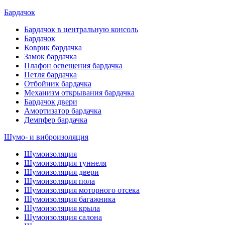
Бардачок
Бардачок в центральную консоль
Бардачок
Коврик бардачка
Замок бардачка
Плафон освещения бардачка
Петля бардачка
Отбойник бардачка
Механизм открывания бардачка
Бардачок двери
Амортизатор бардачка
Демпфер бардачка
Шумо- и виброизоляция
Шумоизоляция
Шумоизоляция туннеля
Шумоизоляция двери
Шумоизоляция пола
Шумоизоляция моторного отсека
Шумоизоляция багажника
Шумоизоляция крыла
Шумоизоляция салона