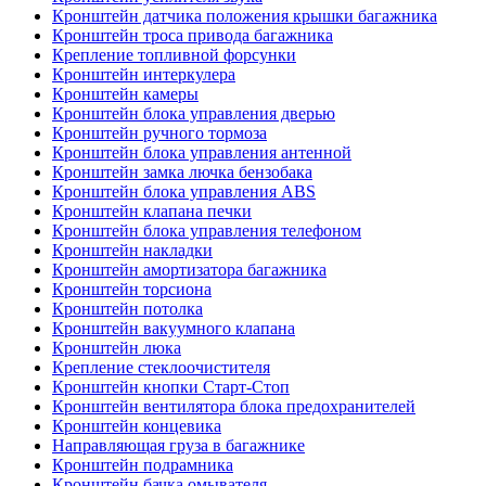
Кронштейн датчика положения крышки багажника
Кронштейн троса привода багажника
Крепление топливной форсунки
Кронштейн интеркулера
Кронштейн камеры
Кронштейн блока управления дверью
Кронштейн ручного тормоза
Кронштейн блока управления антенной
Кронштейн замка лючка бензобака
Кронштейн блока управления ABS
Кронштейн клапана печки
Кронштейн блока управления телефоном
Кронштейн накладки
Кронштейн амортизатора багажника
Кронштейн торсиона
Кронштейн потолка
Кронштейн вакуумного клапана
Кронштейн люка
Крепление стеклоочистителя
Кронштейн кнопки Старт-Стоп
Кронштейн вентилятора блока предохранителей
Кронштейн концевика
Направляющая груза в багажнике
Кронштейн подрамника
Кронштейн бачка омывателя