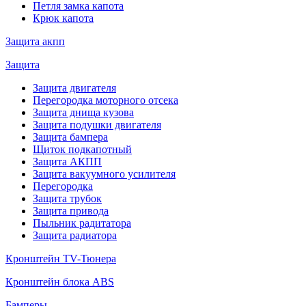
Петля замка капота
Крюк капота
Защита акпп
Защита
Защита двигателя
Перегородка моторного отсека
Защита днища кузова
Защита подушки двигателя
Защита бампера
Щиток подкапотный
Защита АКПП
Защита вакуумного усилителя
Перегородка
Защита трубок
Защита привода
Пыльник радитатора
Защита радиатора
Кронштейн TV-Тюнера
Кронштейн блока ABS
Бамперы