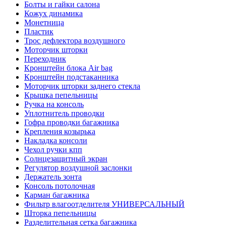
Болты и гайки салона
Кожух динамика
Монетница
Пластик
Трос дефлектора воздушного
Моторчик шторки
Переходник
Кронштейн блока Air bag
Кронштейн подстаканника
Моторчик шторки заднего стекла
Крышка пепельницы
Ручка на консоль
Уплотнитель проводки
Гофра проводки багажника
Крепления козырька
Накладка консоли
Чехол ручки кпп
Солнцезащитный экран
Регулятор воздушной заслонки
Держатель зонта
Консоль потолочная
Карман багажника
Фильтр влагоотделителя УНИВЕРСАЛЬНЫЙ
Шторка пепельницы
Разделительная сетка багажника