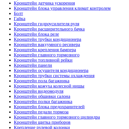
Кронштейн датчика ускорения
Кронштейн блока управления климат контролем
Болт
Гайка
Кронштейн гидроусилителя руля
Кронштейн расширительного бачка
Кронштейн блока реле
Кронштейн трубки кондиционера
Кронштейн вакуумного ресивера
Кронштейн крепления бампера
Кронштейн главного тормозного
Кронштейн топливной рейки
Кронштейн панели
Кронштейн осушителя кондиционера
Кронштейн трубки системы охлаждения
Кронштейн пола багажника
Кронштейн кожуха колесной нишы
Кронштейн видеомодуля
Кронштейн обшивки салона
Кронштейн полки багажника
Кронштейн блока предохранителей
Кронштейн педали тормоза
Кронштейн главного тормозного цилиндра
Кронштейн щитка приборов
Крепление рулевой колонки