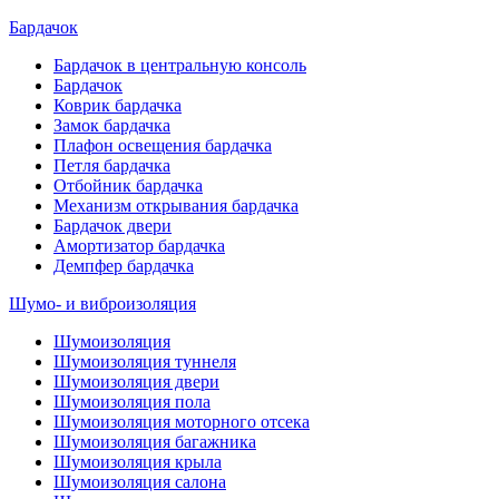
Бардачок
Бардачок в центральную консоль
Бардачок
Коврик бардачка
Замок бардачка
Плафон освещения бардачка
Петля бардачка
Отбойник бардачка
Механизм открывания бардачка
Бардачок двери
Амортизатор бардачка
Демпфер бардачка
Шумо- и виброизоляция
Шумоизоляция
Шумоизоляция туннеля
Шумоизоляция двери
Шумоизоляция пола
Шумоизоляция моторного отсека
Шумоизоляция багажника
Шумоизоляция крыла
Шумоизоляция салона