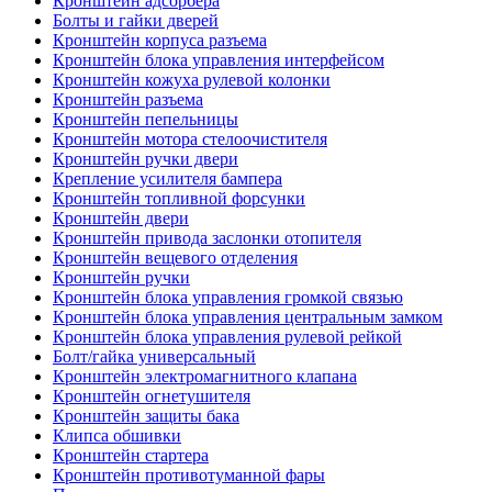
Кронштейн адсорбера
Болты и гайки дверей
Кронштейн корпуса разъема
Кронштейн блока управления интерфейсом
Кронштейн кожуха рулевой колонки
Кронштейн разъема
Кронштейн пепельницы
Кронштейн мотора стелоочистителя
Кронштейн ручки двери
Крепление усилителя бампера
Кронштейн топливной форсунки
Кронштейн двери
Кронштейн привода заслонки отопителя
Кронштейн вещевого отделения
Кронштейн ручки
Кронштейн блока управления громкой связью
Кронштейн блока управления центральным замком
Кронштейн блока управления рулевой рейкой
Болт/гайка универсальный
Кронштейн электромагнитного клапана
Кронштейн огнетушителя
Кронштейн защиты бака
Клипса обшивки
Кронштейн стартера
Кронштейн противотуманной фары