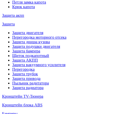
Петля замка капота
Крюк капота
Защита акпп
Защита
Защита двигателя
Перегородка моторного отсека
Защита днища кузова
Защита подушки двигателя
Защита бампера
Щиток подкапотный
Защита АКПП
Защита вакуумного усилителя
Перегородка
Защита трубок
Защита привода
Пыльник радитатора
Защита радиатора
Кронштейн TV-Тюнера
Кронштейн блока ABS
Бамперы