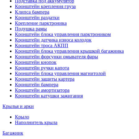
Подставка под аккумулятор
Кронштейн крепления груза
Клипса бампера
Кронштейн раздатки
Крепление парктроника
Подушка рамы
Кронштейн блока управления парктроником
Кронштейн датчика износа колодок
Кронштейн троса АКПП
Кронштейн блока управления крышкой багажника
Кронштейн форсунки омывателя фары
Кронштейн кнопок
Кронштейн ручки капота
Кронштейн блока управления магнитолой
Кронштейн защиты картера
Кронштейн бампера
Кронштейн амортизатора
Кронштейн катушки зажигания
Крылья и арки
Крыло
Наполнитель крыла
Багажник