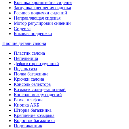
Крышка кронштейна сиденья
Заглушка крепления сиденья
Ресивер подкачки сидений
Направляющая сиденья
Мотор регулировки сидений
Сиденья
Боковая поддержка
Прочие детали салона
Пластик салона
Пепельница
Дефлектор воздушный
Педаль газа
Полка багажника
Крючки салона
Консоль селектора
Козырек солнцезащитный
Консоль между сидений
Рамка плафона
Кнопка АКБ
Шторка багажника
Крепление козырька
Водосток багажника
Подстаканник