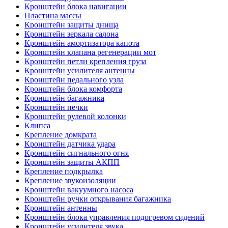
Кронштейн блока навигации
Пластина массы
Кронштейн защиты днища
Кронштейн зеркала салона
Кронштейн амортизатора капота
Кронштейн клапана регенерации мот
Кронштейн петли крепления груза
Кронштейн усилителя антенны
Кронштейн педального узла
Кронштейн блока комфорта
Кронштейн багажника
Кронштейн печки
Кронштейн рулевой колонки
Клипса
Крепление домкрата
Кронштейн датчика удара
Кронштейн сигнального огня
Кронштейн защиты АКПП
Крепление подкрылка
Крепление звукоизоляции
Кронштейн вакуумного насоса
Кронштейн ручки открывания багажника
Кронштейн антенны
Кронштейн блока управления подогревом сидений
Кронштейн усилителя звука