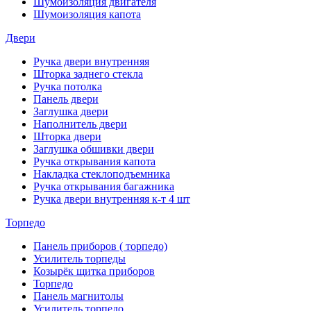
Шумоизоляция двигателя
Шумоизоляция капота
Двери
Ручка двери внутренняя
Шторка заднего стекла
Ручка потолка
Панель двери
Заглушка двери
Наполнитель двери
Шторка двери
Заглушка обшивки двери
Ручка открывания капота
Накладка стеклоподъемника
Ручка открывания багажника
Ручка двери внутренняя к-т 4 шт
Торпедо
Панель приборов ( торпедо)
Усилитель торпеды
Козырёк щитка приборов
Торпедо
Панель магнитолы
Усилитель торпедо