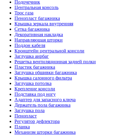
Подочечник
Центральная консоль
Трос газа
Пенопласт багажника
Крышка зеркала внутренняя
Сетка багажника
Декоративная накладка
Направляющая шторки
Поддон кабеля
Кронштейн центральной консоли
Заглушка аирбаг
Решетка вентиляционная задней полки
Пластик багажника
Заглушка обшивки багажника
Крышка салонного фильтра
Заглушка потолка
Крепление консоли
Подставка под ногу
Адаптер для запасного ключа
Держатель пола багажника
Заглушка пола
Пенопласт
Регулятор дефлектора
Планка
Механизм шторки багажника