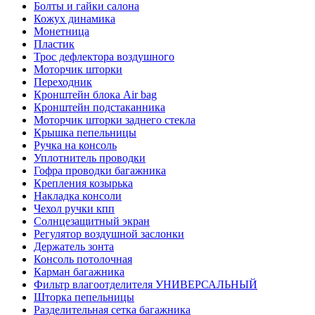
Болты и гайки салона
Кожух динамика
Монетница
Пластик
Трос дефлектора воздушного
Моторчик шторки
Переходник
Кронштейн блока Air bag
Кронштейн подстаканника
Моторчик шторки заднего стекла
Крышка пепельницы
Ручка на консоль
Уплотнитель проводки
Гофра проводки багажника
Крепления козырька
Накладка консоли
Чехол ручки кпп
Солнцезащитный экран
Регулятор воздушной заслонки
Держатель зонта
Консоль потолочная
Карман багажника
Фильтр влагоотделителя УНИВЕРСАЛЬНЫЙ
Шторка пепельницы
Разделительная сетка багажника