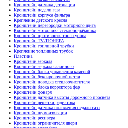
Кронштейн датчика детонации
Кронштейн педали газа
Кронштейн корпуса фильтра
Крепление детского кресла
Кронштейн перегородки моторного щита
Кронштейн моторчика стеклоподъёмника
Кронштейн противооткатного упора
Кронштейн TV-ТЮНЕРА
Кронштейн топливной трубки
Крепление топливных трубок
Пластина
Кронштейн зеркала
Кронштейн зеркала салонного
Кронштейн блока управления камерой
Кронштейн буксировочной петли
Кронштейн поводка стеклоочистителя
Кронштейн блока корректора фар
Кронштейн фонаря
Кронштейн датчика высоты дорожного просвета
Кронштейн решетки радиатора
Кронштейн датчика положения педали газа
Кронштейн шумоизоляции
Кронштейн ресивера
Кронштейн ограничителя двери