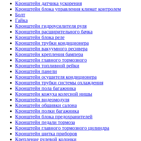
Кронштейн датчика ускорения
Кронштейн блока управления климат контролем
Болт
Гайка
Кронштейн гидроусилителя руля
Кронштейн расширительного бачка
Кронштейн блока реле
Кронштейн трубки кондиционера
Кронштейн вакуумного ресивера
Кронштейн крепления бампера
Кронштейн главного тормозного
Кронштейн топливной рейки
Кронштейн панели
Кронштейн осушителя кондиционера
Кронштейн трубки системы охлаждения
Кронштейн пола багажника
Кронштейн кожуха колесной нишы
Кронштейн видеомодуля
Кронштейн обшивки салона
Кронштейн полки багажника
Кронштейн блока предохранителей
Кронштейн педали тормоза
Кронштейн главного тормозного цилиндра
Кронштейн щитка приборов
Крепление рулевой колонки