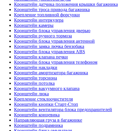
Кронштейн датчика положения крышки багажника
Кронштейн троса привода багажника
Крепление топливной форсунки
Кронштейн интеркулера
Кронштейн камеры
Кронштейн блока управления дверью
Кронштейн ручного тормоза
Кронштейн блока управления антенной
Кронштейн замка лючка бензобака
Кронштейн блока управления ABS
Кронштейн клапана печки
Кронштейн блока управления телефоном
Кронштейн накладки
Кронштейн амортизатора багажника
Кронштейн торсиона
Кронштейн потолка
Кронштейн вакуумного клапана
Кронштейн люка
Крепление стеклоочистителя
Кронштейн кнопки Старт-Стоп
Кронштейн вентилятора блока предохранителей
Кронштейн концевика
Направляющая груза в багажнике
Кронштейн подрамника
Кронштейн бачка омывателя