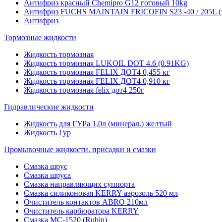
Антифриз красный Chemipro G12 готовый 10kg
Антифриз FUCHS MAINTAIN FRICOFIN S23 -40 / 205L (
Антифриз
Тормозные жидкости
Жидкость тормозная
Жидкость тормозная LUKOIL DOT 4.6 (0.91KG)
Жидкость тормозная FELIX ДОТ4 0,455 кг
Жидкость тормозная FELIX ДОТ4 0,910 кг
Жидкость тормозная felix дот4 250г
Гидравлические жидкости
Жидкость для ГУРа 1,0л (минерал.) желтый
Жидкость Гур
Промывочные жидкости, присадки и смазки
Смазка шрус
Смазка шруса
Смазка направляющих суппорта
Смазка силиконовая KERRY аэрозоль 520 мл
Очиститель контактов ABRO 210мл
Очиститель карбюратора KERRY
Смазка МС-1520 (Rubin)