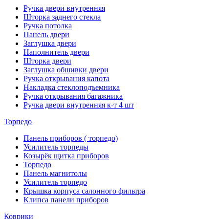
Ручка двери внутренняя
Шторка заднего стекла
Ручка потолка
Панель двери
Заглушка двери
Наполнитель двери
Шторка двери
Заглушка обшивки двери
Ручка открывания капота
Накладка стеклоподъемника
Ручка открывания багажника
Ручка двери внутренняя к-т 4 шт
Торпедо
Панель приборов ( торпедо)
Усилитель торпеды
Козырёк щитка приборов
Торпедо
Панель магнитолы
Усилитель торпедо
Крышка корпуса салонного фильтра
Клипса панели приборов
Коврики