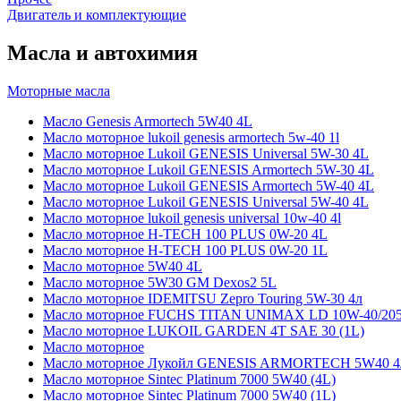
Двигатель и комплектующие
Масла и автохимия
Моторные масла
Масло Genesis Armortech 5W40 4L
Масло моторное lukoil genesis armortech 5w-40 1l
Масло моторное Lukoil GENESIS Universal 5W-30 4L
Масло моторное Lukoil GENESIS Armortech 5W-30 4L
Масло моторное Lukoil GENESIS Armortech 5W-40 4L
Масло моторное Lukoil GENESIS Universal 5W-40 4L
Масло моторное lukoil genesis universal 10w-40 4l
Масло моторное H-TECH 100 PLUS 0W-20 4L
Масло моторное H-TECH 100 PLUS 0W-20 1L
Масло моторное 5W40 4L
Масло моторное 5W30 GM Dexos2 5L
Масло моторное IDEMITSU Zepro Touring 5W-30 4л
Масло моторное FUCHS TITAN UNIMAX LD 10W-40/20
Масло моторное LUKOIL GARDEN 4Т SAE 30 (1L)
Масло моторное
Масло моторное Лукойл GENESIS ARMORTECH 5W40 4
Масло моторное Sintec Platinum 7000 5W40 (4L)
Масло моторное Sintec Platinum 7000 5W40 (1L)