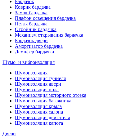
Бардачок
Коврик бардачка
Замок бардачка
Плафон освещения бардачка
Петля бардачка
Отбойник бардачка
Механизм открывания бардачка
Бардачок двери
Амортизатор бардачка
Демпфер бардачка
Шумо- и виброизоляция
Шумоизоляция
Шумоизоляция туннеля
Шумоизоляция двери
Шумоизоляция пола
Шумоизоляция моторного отсека
Шумоизоляция багажника
Шумоизоляция крыла
Шумоизоляция салона
Шумоизоляция двигателя
Шумоизоляция капота
Двери