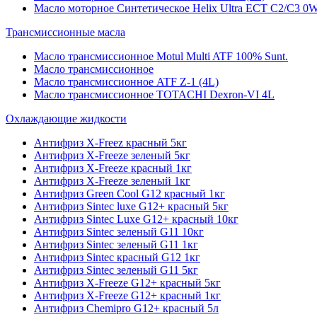
Масло моторное Синтетическое Helix Ultra ECT C2/C3 0W
Трансмиссионные масла
Масло трансмиссионное Motul Multi ATF 100% Sunt.
Масло трансмиссионное
Масло трансмиссионное ATF Z-1 (4L)
Масло трансмиссионное TOTACHI Dexron-VI 4L
Охлаждающие жидкости
Антифриз X-Freez красный 5кг
Антифриз X-Freeze зеленый 5кг
Антифриз X-Freeze красный 1кг
Антифриз X-Freeze зеленый 1кг
Антифриз Green Cool G12 красный 1кг
Антифриз Sintec luxe G12+ красный 5кг
Антифриз Sintec Luxe G12+ красный 10кг
Антифриз Sintec зеленый G11 10кг
Антифриз Sintec зеленый G11 1кг
Антифриз Sintec красный G12 1кг
Антифриз Sintec зеленый G11 5кг
Антифриз X-Freeze G12+ красный 5кг
Антифриз X-Freeze G12+ красный 1кг
Антифриз Chemipro G12+ красный 5л