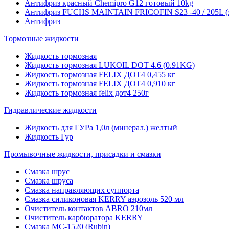
Антифриз красный Chemipro G12 готовый 10kg
Антифриз FUCHS MAINTAIN FRICOFIN S23 -40 / 205L (
Антифриз
Тормозные жидкости
Жидкость тормозная
Жидкость тормозная LUKOIL DOT 4.6 (0.91KG)
Жидкость тормозная FELIX ДОТ4 0,455 кг
Жидкость тормозная FELIX ДОТ4 0,910 кг
Жидкость тормозная felix дот4 250г
Гидравлические жидкости
Жидкость для ГУРа 1,0л (минерал.) желтый
Жидкость Гур
Промывочные жидкости, присадки и смазки
Смазка шрус
Смазка шруса
Смазка направляющих суппорта
Смазка силиконовая KERRY аэрозоль 520 мл
Очиститель контактов ABRO 210мл
Очиститель карбюратора KERRY
Смазка МС-1520 (Rubin)