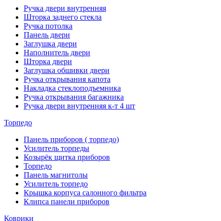
Ручка двери внутренняя
Шторка заднего стекла
Ручка потолка
Панель двери
Заглушка двери
Наполнитель двери
Шторка двери
Заглушка обшивки двери
Ручка открывания капота
Накладка стеклоподъемника
Ручка открывания багажника
Ручка двери внутренняя к-т 4 шт
Торпедо
Панель приборов ( торпедо)
Усилитель торпеды
Козырёк щитка приборов
Торпедо
Панель магнитолы
Усилитель торпедо
Крышка корпуса салонного фильтра
Клипса панели приборов
Коврики