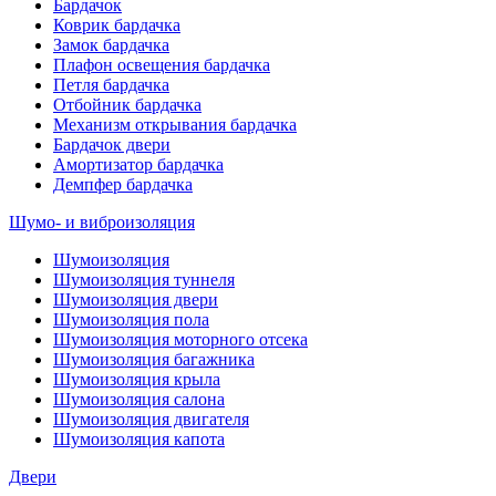
Бардачок
Коврик бардачка
Замок бардачка
Плафон освещения бардачка
Петля бардачка
Отбойник бардачка
Механизм открывания бардачка
Бардачок двери
Амортизатор бардачка
Демпфер бардачка
Шумо- и виброизоляция
Шумоизоляция
Шумоизоляция туннеля
Шумоизоляция двери
Шумоизоляция пола
Шумоизоляция моторного отсека
Шумоизоляция багажника
Шумоизоляция крыла
Шумоизоляция салона
Шумоизоляция двигателя
Шумоизоляция капота
Двери