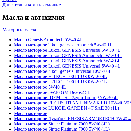
Двигатель и комплектующие
Масла и автохимия
Моторные масла
Масло Genesis Armortech 5W40 4L
Масло моторное lukoil genesis armortech 5w-40 1l
Масло моторное Lukoil GENESIS Universal 5W-30 4L
Масло моторное Lukoil GENESIS Armortech 5W-30 4L
Масло моторное Lukoil GENESIS Armortech 5W-40 4L
Масло моторное Lukoil GENESIS Universal 5W-40 4L
Масло моторное lukoil genesis universal 10w-40 4l
Масло моторное H-TECH 100 PLUS 0W-20 4L
Масло моторное H-TECH 100 PLUS 0W-20 1L
Масло моторное 5W40 4L
Масло моторное 5W30 GM Dexos2 5L
Масло моторное IDEMITSU Zepro Touring 5W-30 4л
Масло моторное FUCHS TITAN UNIMAX LD 10W-40/20
Масло моторное LUKOIL GARDEN 4Т SAE 30 (1L)
Масло моторное
Масло моторное Лукойл GENESIS ARMORTECH 5W40 4
Масло моторное Sintec Platinum 7000 5W40 (4L)
Масло моторное Sintec Platinum 7000 5W40 (1L)