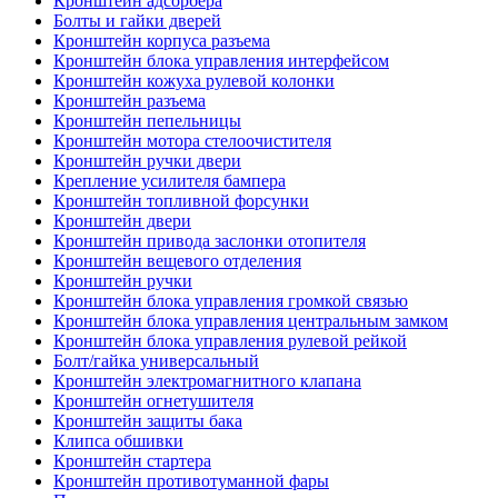
Кронштейн адсорбера
Болты и гайки дверей
Кронштейн корпуса разъема
Кронштейн блока управления интерфейсом
Кронштейн кожуха рулевой колонки
Кронштейн разъема
Кронштейн пепельницы
Кронштейн мотора стелоочистителя
Кронштейн ручки двери
Крепление усилителя бампера
Кронштейн топливной форсунки
Кронштейн двери
Кронштейн привода заслонки отопителя
Кронштейн вещевого отделения
Кронштейн ручки
Кронштейн блока управления громкой связью
Кронштейн блока управления центральным замком
Кронштейн блока управления рулевой рейкой
Болт/гайка универсальный
Кронштейн электромагнитного клапана
Кронштейн огнетушителя
Кронштейн защиты бака
Клипса обшивки
Кронштейн стартера
Кронштейн противотуманной фары