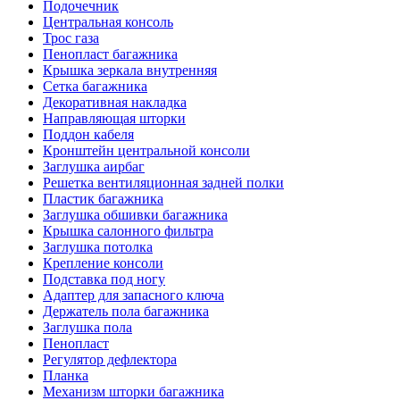
Подочечник
Центральная консоль
Трос газа
Пенопласт багажника
Крышка зеркала внутренняя
Сетка багажника
Декоративная накладка
Направляющая шторки
Поддон кабеля
Кронштейн центральной консоли
Заглушка аирбаг
Решетка вентиляционная задней полки
Пластик багажника
Заглушка обшивки багажника
Крышка салонного фильтра
Заглушка потолка
Крепление консоли
Подставка под ногу
Адаптер для запасного ключа
Держатель пола багажника
Заглушка пола
Пенопласт
Регулятор дефлектора
Планка
Механизм шторки багажника