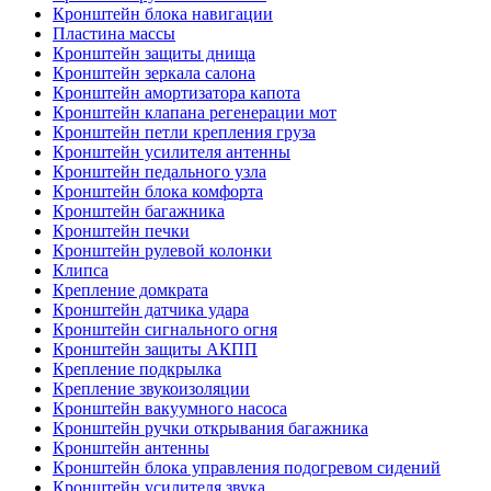
Кронштейн блока навигации
Пластина массы
Кронштейн защиты днища
Кронштейн зеркала салона
Кронштейн амортизатора капота
Кронштейн клапана регенерации мот
Кронштейн петли крепления груза
Кронштейн усилителя антенны
Кронштейн педального узла
Кронштейн блока комфорта
Кронштейн багажника
Кронштейн печки
Кронштейн рулевой колонки
Клипса
Крепление домкрата
Кронштейн датчика удара
Кронштейн сигнального огня
Кронштейн защиты АКПП
Крепление подкрылка
Крепление звукоизоляции
Кронштейн вакуумного насоса
Кронштейн ручки открывания багажника
Кронштейн антенны
Кронштейн блока управления подогревом сидений
Кронштейн усилителя звука