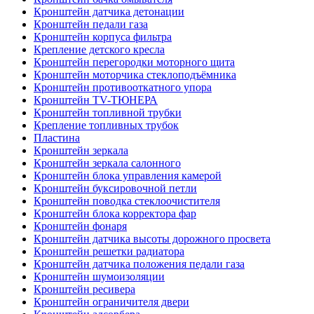
Кронштейн датчика детонации
Кронштейн педали газа
Кронштейн корпуса фильтра
Крепление детского кресла
Кронштейн перегородки моторного щита
Кронштейн моторчика стеклоподъёмника
Кронштейн противооткатного упора
Кронштейн TV-ТЮНЕРА
Кронштейн топливной трубки
Крепление топливных трубок
Пластина
Кронштейн зеркала
Кронштейн зеркала салонного
Кронштейн блока управления камерой
Кронштейн буксировочной петли
Кронштейн поводка стеклоочистителя
Кронштейн блока корректора фар
Кронштейн фонаря
Кронштейн датчика высоты дорожного просвета
Кронштейн решетки радиатора
Кронштейн датчика положения педали газа
Кронштейн шумоизоляции
Кронштейн ресивера
Кронштейн ограничителя двери