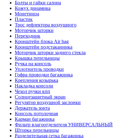
Болты и гайки салона
Кожух динамика
Монетница
Пластик
Трос дефлектора воздушного
Моторчик шторки
Переходник
Кронштейн блока Air bag
Кронштейн подстаканника
Моторчик шторки заднего стекла
Крышка пепельницы
Ручка на консоль
Уплотнитель проводки
Гофра проводки багажника
Крепления козырька
Накладка консоли
Чехол ручки кпп
Солнцезащитный экран
Регулятор воздушной заслонки
Держатель зонта
Консоль потолочная
Карман багажника
Фильтр влагоотделителя УНИВЕРСАЛЬНЫЙ
Шторка пепельницы
Разделительная сетка багажника