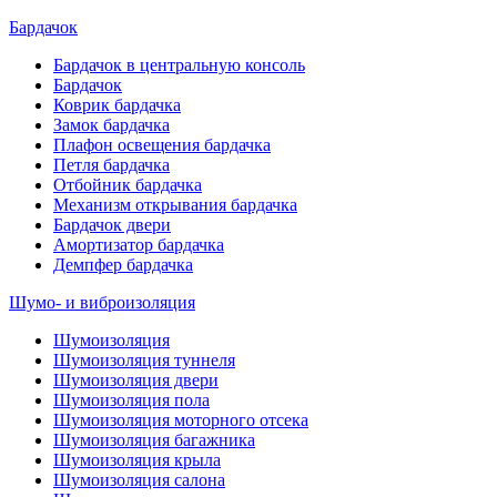
Бардачок
Бардачок в центральную консоль
Бардачок
Коврик бардачка
Замок бардачка
Плафон освещения бардачка
Петля бардачка
Отбойник бардачка
Механизм открывания бардачка
Бардачок двери
Амортизатор бардачка
Демпфер бардачка
Шумо- и виброизоляция
Шумоизоляция
Шумоизоляция туннеля
Шумоизоляция двери
Шумоизоляция пола
Шумоизоляция моторного отсека
Шумоизоляция багажника
Шумоизоляция крыла
Шумоизоляция салона