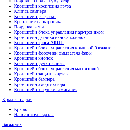
Подставка под аккумулятор
Кронштейн крепления груза
Клипса бампера
Кронштейн раздатки
Крепление парктроника
Подушка рамы
Кронштейн блока управления парктроником
Кронштейн датчика износа колодок
Кронштейн троса АКПП
Кронштейн блока управления крышкой багажника
Кронштейн форсунки омывателя фары
Кронштейн кнопок
Кронштейн ручки капота
Кронштейн блока управления магнитолой
Кронштейн защиты картера
Кронштейн бампера
Кронштейн амортизатора
Кронштейн катушки зажигания
Крылья и арки
Крыло
Наполнитель крыла
Багажник