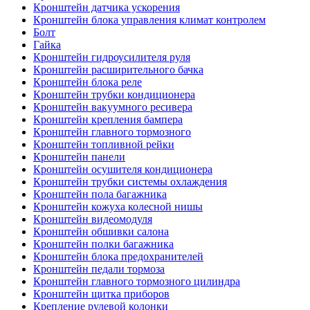
Кронштейн датчика ускорения
Кронштейн блока управления климат контролем
Болт
Гайка
Кронштейн гидроусилителя руля
Кронштейн расширительного бачка
Кронштейн блока реле
Кронштейн трубки кондиционера
Кронштейн вакуумного ресивера
Кронштейн крепления бампера
Кронштейн главного тормозного
Кронштейн топливной рейки
Кронштейн панели
Кронштейн осушителя кондиционера
Кронштейн трубки системы охлаждения
Кронштейн пола багажника
Кронштейн кожуха колесной нишы
Кронштейн видеомодуля
Кронштейн обшивки салона
Кронштейн полки багажника
Кронштейн блока предохранителей
Кронштейн педали тормоза
Кронштейн главного тормозного цилиндра
Кронштейн щитка приборов
Крепление рулевой колонки