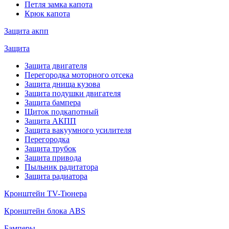
Петля замка капота
Крюк капота
Защита акпп
Защита
Защита двигателя
Перегородка моторного отсека
Защита днища кузова
Защита подушки двигателя
Защита бампера
Щиток подкапотный
Защита АКПП
Защита вакуумного усилителя
Перегородка
Защита трубок
Защита привода
Пыльник радитатора
Защита радиатора
Кронштейн TV-Тюнера
Кронштейн блока ABS
Бамперы