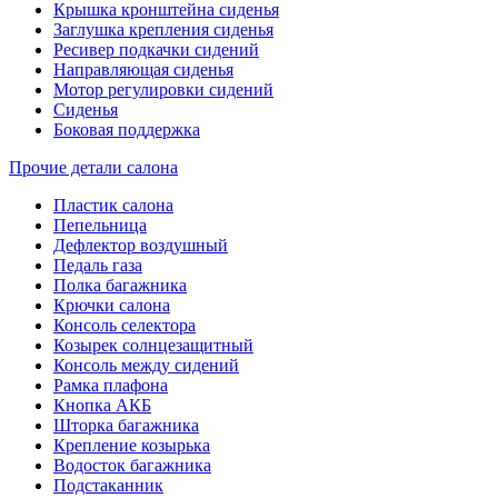
Крышка кронштейна сиденья
Заглушка крепления сиденья
Ресивер подкачки сидений
Направляющая сиденья
Мотор регулировки сидений
Сиденья
Боковая поддержка
Прочие детали салона
Пластик салона
Пепельница
Дефлектор воздушный
Педаль газа
Полка багажника
Крючки салона
Консоль селектора
Козырек солнцезащитный
Консоль между сидений
Рамка плафона
Кнопка АКБ
Шторка багажника
Крепление козырька
Водосток багажника
Подстаканник