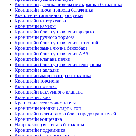
Кронштейн датчика положения крышки багажника
Кронштейн троса привода багажника
Крепление топливной форсунки
Кронштейн интеркулера
Кронштейн камеры
Кронштейн блока управления дверью
Кронштейн ручного тормоза
Кронштейн блока управления антенной
Кронштейн замка лючка бензобака
Кронштейн блока управления ABS
Кронштейн клапана печки
Кронштейн блока управления телефоном
Кронштейн накладки
Кронштейн амортизатора багажника
Кронштейн торсиона
Кронштейн потолка
Кронштейн вакуумного клапана
Кронштейн люка
Крепление стеклоочистителя
Кронштейн кнопки Старт-Стоп
Кронштейн вентилятора блока предохранителей
Кронштейн концевика
Направляющая груза в багажнике
Кронштейн подрамника
Кронштейн бачка омывателя