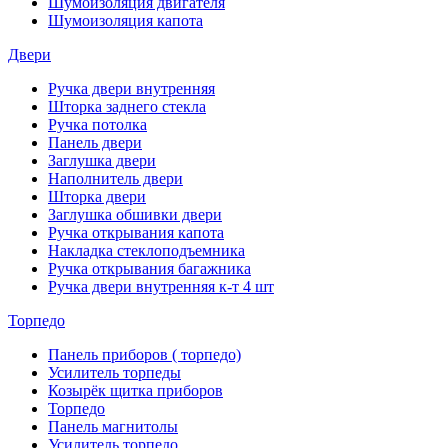
Шумоизоляция двигателя
Шумоизоляция капота
Двери
Ручка двери внутренняя
Шторка заднего стекла
Ручка потолка
Панель двери
Заглушка двери
Наполнитель двери
Шторка двери
Заглушка обшивки двери
Ручка открывания капота
Накладка стеклоподъемника
Ручка открывания багажника
Ручка двери внутренняя к-т 4 шт
Торпедо
Панель приборов ( торпедо)
Усилитель торпеды
Козырёк щитка приборов
Торпедо
Панель магнитолы
Усилитель торпедо