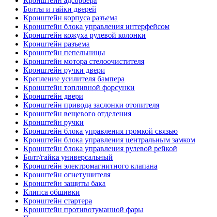
Кронштейн адсорбера
Болты и гайки дверей
Кронштейн корпуса разъема
Кронштейн блока управления интерфейсом
Кронштейн кожуха рулевой колонки
Кронштейн разъема
Кронштейн пепельницы
Кронштейн мотора стелоочистителя
Кронштейн ручки двери
Крепление усилителя бампера
Кронштейн топливной форсунки
Кронштейн двери
Кронштейн привода заслонки отопителя
Кронштейн вещевого отделения
Кронштейн ручки
Кронштейн блока управления громкой связью
Кронштейн блока управления центральным замком
Кронштейн блока управления рулевой рейкой
Болт/гайка универсальный
Кронштейн электромагнитного клапана
Кронштейн огнетушителя
Кронштейн защиты бака
Клипса обшивки
Кронштейн стартера
Кронштейн противотуманной фары