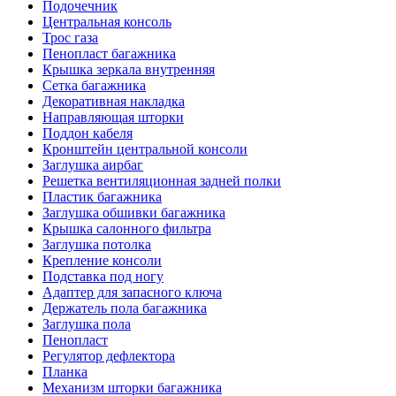
Подочечник
Центральная консоль
Трос газа
Пенопласт багажника
Крышка зеркала внутренняя
Сетка багажника
Декоративная накладка
Направляющая шторки
Поддон кабеля
Кронштейн центральной консоли
Заглушка аирбаг
Решетка вентиляционная задней полки
Пластик багажника
Заглушка обшивки багажника
Крышка салонного фильтра
Заглушка потолка
Крепление консоли
Подставка под ногу
Адаптер для запасного ключа
Держатель пола багажника
Заглушка пола
Пенопласт
Регулятор дефлектора
Планка
Механизм шторки багажника