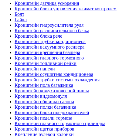
Кронштейн датчика ускорения
Кронштейн блока управления климат контролем
Болт
Гайка
Кронштейн гидроусилителя руля
Кронштейн расширительного бачка
Кронштейн блока реле
Кронштейн трубки кондиционера
Кронштейн вакуумного ресивера
Кронштейн крепления бампера
Кронштейн главного тормозного
Кронштейн топливной рейки
Кронштейн панели
Кронштейн осушителя кондиционера
Кронштейн трубки системы охлаждения
Кронштейн пола багажника
Кронштейн кожуха колесной нишы
Кронштейн видеомодуля
Кронштейн обшивки салона
Кронштейн полки багажника
Кронштейн блока предохранителей
Кронштейн педали тормоза
Кронштейн главного тормозного цилиндра
Кронштейн щитка приборов
Крепление рулевой колонки