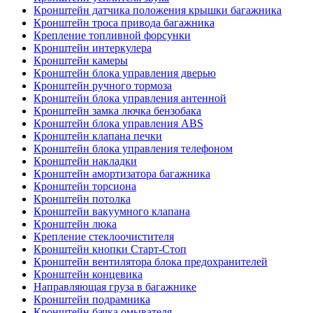
Кронштейн датчика положения крышки багажника
Кронштейн троса привода багажника
Крепление топливной форсунки
Кронштейн интеркулера
Кронштейн камеры
Кронштейн блока управления дверью
Кронштейн ручного тормоза
Кронштейн блока управления антенной
Кронштейн замка лючка бензобака
Кронштейн блока управления ABS
Кронштейн клапана печки
Кронштейн блока управления телефоном
Кронштейн накладки
Кронштейн амортизатора багажника
Кронштейн торсиона
Кронштейн потолка
Кронштейн вакуумного клапана
Кронштейн люка
Крепление стеклоочистителя
Кронштейн кнопки Старт-Стоп
Кронштейн вентилятора блока предохранителей
Кронштейн концевика
Направляющая груза в багажнике
Кронштейн подрамника
Кронштейн бачка омывателя