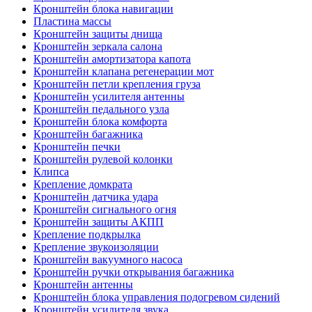
Кронштейн блока навигации
Пластина массы
Кронштейн защиты днища
Кронштейн зеркала салона
Кронштейн амортизатора капота
Кронштейн клапана регенерации мот
Кронштейн петли крепления груза
Кронштейн усилителя антенны
Кронштейн педального узла
Кронштейн блока комфорта
Кронштейн багажника
Кронштейн печки
Кронштейн рулевой колонки
Клипса
Крепление домкрата
Кронштейн датчика удара
Кронштейн сигнального огня
Кронштейн защиты АКПП
Крепление подкрылка
Крепление звукоизоляции
Кронштейн вакуумного насоса
Кронштейн ручки открывания багажника
Кронштейн антенны
Кронштейн блока управления подогревом сидений
Кронштейн усилителя звука