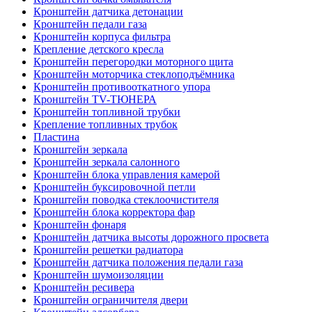
Кронштейн датчика детонации
Кронштейн педали газа
Кронштейн корпуса фильтра
Крепление детского кресла
Кронштейн перегородки моторного щита
Кронштейн моторчика стеклоподъёмника
Кронштейн противооткатного упора
Кронштейн TV-ТЮНЕРА
Кронштейн топливной трубки
Крепление топливных трубок
Пластина
Кронштейн зеркала
Кронштейн зеркала салонного
Кронштейн блока управления камерой
Кронштейн буксировочной петли
Кронштейн поводка стеклоочистителя
Кронштейн блока корректора фар
Кронштейн фонаря
Кронштейн датчика высоты дорожного просвета
Кронштейн решетки радиатора
Кронштейн датчика положения педали газа
Кронштейн шумоизоляции
Кронштейн ресивера
Кронштейн ограничителя двери