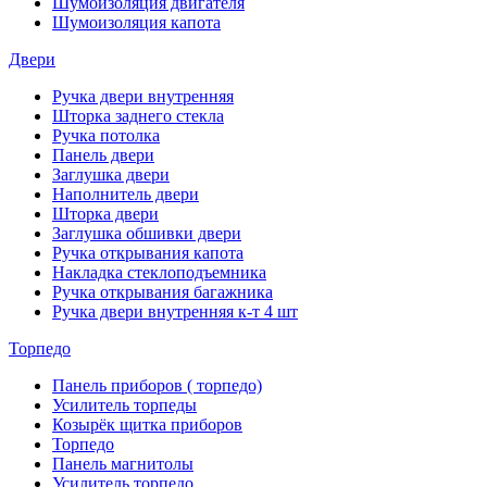
Шумоизоляция двигателя
Шумоизоляция капота
Двери
Ручка двери внутренняя
Шторка заднего стекла
Ручка потолка
Панель двери
Заглушка двери
Наполнитель двери
Шторка двери
Заглушка обшивки двери
Ручка открывания капота
Накладка стеклоподъемника
Ручка открывания багажника
Ручка двери внутренняя к-т 4 шт
Торпедо
Панель приборов ( торпедо)
Усилитель торпеды
Козырёк щитка приборов
Торпедо
Панель магнитолы
Усилитель торпедо