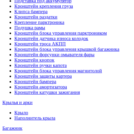
Подставка под аккумулятор
Кронштейн крепления груза
Клипса бампера
Кронштейн раздатки
Крепление парктроника
Подушка рамы
Кронштейн блока управления парктроником
Кронштейн датчика износа колодок
Кронштейн троса АКПП
Кронштейн блока управления крышкой багажника
Кронштейн форсунки омывателя фары
Кронштейн кнопок
Кронштейн ручки капота
Кронштейн блока управления магнитолой
Кронштейн защиты картера
Кронштейн бампера
Кронштейн амортизатора
Кронштейн катушки зажигания
Крылья и арки
Крыло
Наполнитель крыла
Багажник