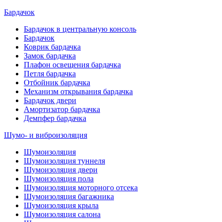
Бардачок
Бардачок в центральную консоль
Бардачок
Коврик бардачка
Замок бардачка
Плафон освещения бардачка
Петля бардачка
Отбойник бардачка
Механизм открывания бардачка
Бардачок двери
Амортизатор бардачка
Демпфер бардачка
Шумо- и виброизоляция
Шумоизоляция
Шумоизоляция туннеля
Шумоизоляция двери
Шумоизоляция пола
Шумоизоляция моторного отсека
Шумоизоляция багажника
Шумоизоляция крыла
Шумоизоляция салона