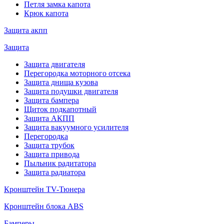
Петля замка капота
Крюк капота
Защита акпп
Защита
Защита двигателя
Перегородка моторного отсека
Защита днища кузова
Защита подушки двигателя
Защита бампера
Щиток подкапотный
Защита АКПП
Защита вакуумного усилителя
Перегородка
Защита трубок
Защита привода
Пыльник радитатора
Защита радиатора
Кронштейн TV-Тюнера
Кронштейн блока ABS
Бамперы