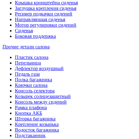
Крышка кронштейна сиденья
Заглушка крепления сиденья
Ресивер подкачки сидений
Направляющая сиденья
Мотор регулировки сидений
Сиденья
Боковая поддержка
Прочие детали салона
Пластик салона
Пепельница
Дефлектор воздушный
Педаль газа
Полка багажника
Крючки салона
Консоль селектора
Козырек солнцезащитный
Консоль между сидений
Рамка плафона
Кнопка АКБ
Шторка багажника
Крепление козырька
Водосток багажника
Подстаканник