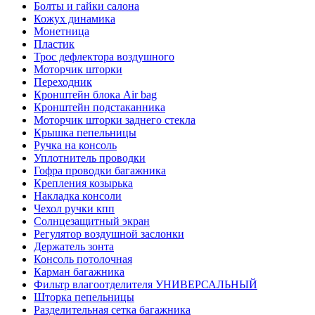
Болты и гайки салона
Кожух динамика
Монетница
Пластик
Трос дефлектора воздушного
Моторчик шторки
Переходник
Кронштейн блока Air bag
Кронштейн подстаканника
Моторчик шторки заднего стекла
Крышка пепельницы
Ручка на консоль
Уплотнитель проводки
Гофра проводки багажника
Крепления козырька
Накладка консоли
Чехол ручки кпп
Солнцезащитный экран
Регулятор воздушной заслонки
Держатель зонта
Консоль потолочная
Карман багажника
Фильтр влагоотделителя УНИВЕРСАЛЬНЫЙ
Шторка пепельницы
Разделительная сетка багажника