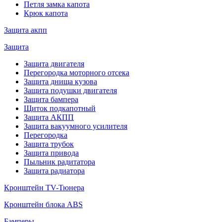
Петля замка капота
Крюк капота
Защита акпп
Защита
Защита двигателя
Перегородка моторного отсека
Защита днища кузова
Защита подушки двигателя
Защита бампера
Щиток подкапотный
Защита АКПП
Защита вакуумного усилителя
Перегородка
Защита трубок
Защита привода
Пыльник радитатора
Защита радиатора
Кронштейн TV-Тюнера
Кронштейн блока ABS
Бамперы