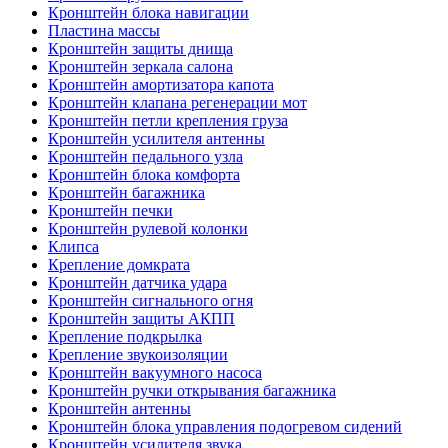
Кронштейн блока навигации
Пластина массы
Кронштейн защиты днища
Кронштейн зеркала салона
Кронштейн амортизатора капота
Кронштейн клапана регенерации мот
Кронштейн петли крепления груза
Кронштейн усилителя антенны
Кронштейн педального узла
Кронштейн блока комфорта
Кронштейн багажника
Кронштейн печки
Кронштейн рулевой колонки
Клипса
Крепление домкрата
Кронштейн датчика удара
Кронштейн сигнального огня
Кронштейн защиты АКПП
Крепление подкрылка
Крепление звукоизоляции
Кронштейн вакуумного насоса
Кронштейн ручки открывания багажника
Кронштейн антенны
Кронштейн блока управления подогревом сидений
Кронштейн усилителя звука