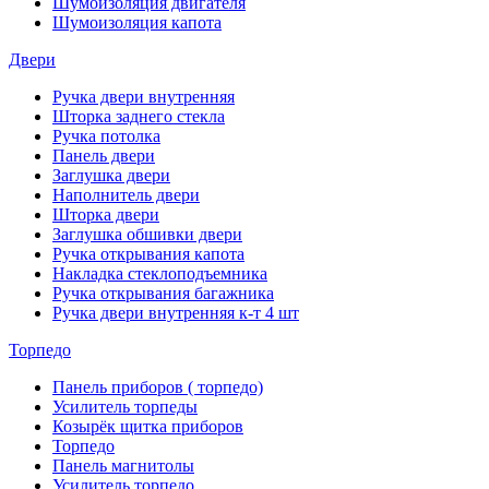
Шумоизоляция двигателя
Шумоизоляция капота
Двери
Ручка двери внутренняя
Шторка заднего стекла
Ручка потолка
Панель двери
Заглушка двери
Наполнитель двери
Шторка двери
Заглушка обшивки двери
Ручка открывания капота
Накладка стеклоподъемника
Ручка открывания багажника
Ручка двери внутренняя к-т 4 шт
Торпедо
Панель приборов ( торпедо)
Усилитель торпеды
Козырёк щитка приборов
Торпедо
Панель магнитолы
Усилитель торпедо