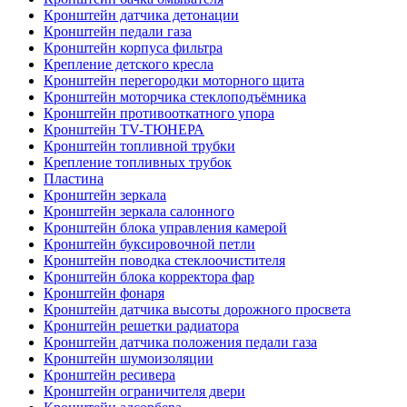
Кронштейн датчика детонации
Кронштейн педали газа
Кронштейн корпуса фильтра
Крепление детского кресла
Кронштейн перегородки моторного щита
Кронштейн моторчика стеклоподъёмника
Кронштейн противооткатного упора
Кронштейн TV-ТЮНЕРА
Кронштейн топливной трубки
Крепление топливных трубок
Пластина
Кронштейн зеркала
Кронштейн зеркала салонного
Кронштейн блока управления камерой
Кронштейн буксировочной петли
Кронштейн поводка стеклоочистителя
Кронштейн блока корректора фар
Кронштейн фонаря
Кронштейн датчика высоты дорожного просвета
Кронштейн решетки радиатора
Кронштейн датчика положения педали газа
Кронштейн шумоизоляции
Кронштейн ресивера
Кронштейн ограничителя двери