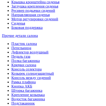
Крышка кронштейна сиденья
Заглушка крепления сиденья
Ресивер подкачки сидений
Направляющая сиденья
Мотор регулировки сидений
Сиденья
Боковая поддержка
Прочие детали салона
Пластик салона
Пепельница
Дефлектор воздушный
Педаль газа
Полка багажника
Крючки салона
Консоль селектора
Козырек солнцезащитный
Консоль между сидений
Рамка плафона
Кнопка АКБ
Шторка багажника
Крепление козырька
Водосток багажника
Подстаканник