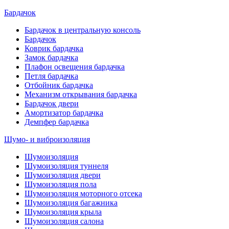
Бардачок
Бардачок в центральную консоль
Бардачок
Коврик бардачка
Замок бардачка
Плафон освещения бардачка
Петля бардачка
Отбойник бардачка
Механизм открывания бардачка
Бардачок двери
Амортизатор бардачка
Демпфер бардачка
Шумо- и виброизоляция
Шумоизоляция
Шумоизоляция туннеля
Шумоизоляция двери
Шумоизоляция пола
Шумоизоляция моторного отсека
Шумоизоляция багажника
Шумоизоляция крыла
Шумоизоляция салона