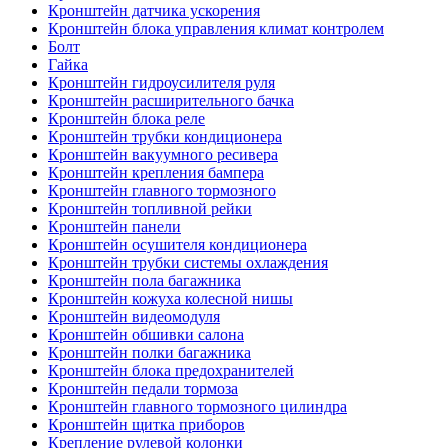
Кронштейн датчика ускорения
Кронштейн блока управления климат контролем
Болт
Гайка
Кронштейн гидроусилителя руля
Кронштейн расширительного бачка
Кронштейн блока реле
Кронштейн трубки кондиционера
Кронштейн вакуумного ресивера
Кронштейн крепления бампера
Кронштейн главного тормозного
Кронштейн топливной рейки
Кронштейн панели
Кронштейн осушителя кондиционера
Кронштейн трубки системы охлаждения
Кронштейн пола багажника
Кронштейн кожуха колесной нишы
Кронштейн видеомодуля
Кронштейн обшивки салона
Кронштейн полки багажника
Кронштейн блока предохранителей
Кронштейн педали тормоза
Кронштейн главного тормозного цилиндра
Кронштейн щитка приборов
Крепление рулевой колонки