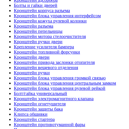
Кронштейн адсорбера
Болты и гайки дверей
Кронштейн корпуса разъема
Кронштейн блока управления интерфейсом
Кронштейн кожуха рулевой колонки
Кронштейн разъема
Кронштейн пепельницы
Кронштейн мотора стелоочистителя
Кронштейн ручки двери
Крепление усилителя бампера
Кронштейн топливной форсунки
Кронштейн двери
Кронштейн привода заслонки отопителя
Кронштейн вещевого отделения
Кронштейн ручки
Кронштейн блока управления громкой связью
Кронштейн блока управления центральным замком
Кронштейн блока управления рулевой рейкой
Болт/гайка универсальный
Кронштейн электромагнитного клапана
Кронштейн огнетушителя
Кронштейн защиты бака
Клипса обшивки
Кронштейн стартера
Кронштейн противотуманной фары