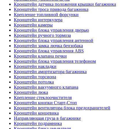
Кронштейн датчика положения крышки багажника
Кронштейн троса привода багажника
Крепление топливной форсунки
Кронштейн интеркулера
Кронштейн камеры
Кронштейн блока управления дверью
Кронштейн ручного тормоза
Кронштейн блока управления антенной
Кронштейн замка лючка бензобака
Кронштейн блока управления ABS
Кронштейн клапана печки
Кронштейн блока управления телефоном
Кронштейн накладки
Кронштейн амортизатора багажника
Кронштейн торсиона
Кронштейн потолка
Кронштейн вакуумного клапана
Кронштейн люка
Крепление стеклоочистителя
Кронштейн кнопки Старт-Стоп
Кронштейн вентилятора блока предохранителей
Кронштейн концевика
Направляющая груза в багажнике
Кронштейн подрамника
Кронштейн бачка омывателя