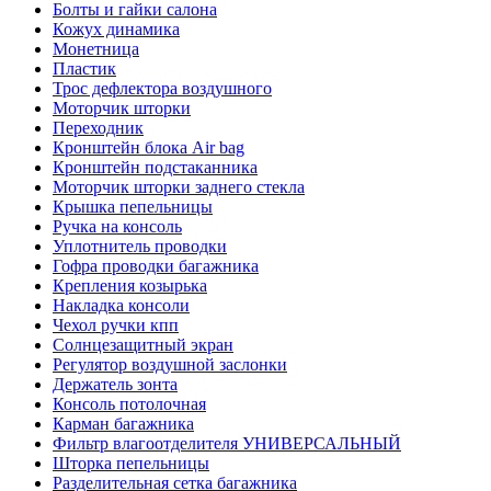
Болты и гайки салона
Кожух динамика
Монетница
Пластик
Трос дефлектора воздушного
Моторчик шторки
Переходник
Кронштейн блока Air bag
Кронштейн подстаканника
Моторчик шторки заднего стекла
Крышка пепельницы
Ручка на консоль
Уплотнитель проводки
Гофра проводки багажника
Крепления козырька
Накладка консоли
Чехол ручки кпп
Солнцезащитный экран
Регулятор воздушной заслонки
Держатель зонта
Консоль потолочная
Карман багажника
Фильтр влагоотделителя УНИВЕРСАЛЬНЫЙ
Шторка пепельницы
Разделительная сетка багажника