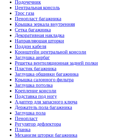
Подочечник
Центральная консоль
Трос газа
Пенопласт багажника
Крышка зеркала внутренняя
Сетка багажника
Декоративная накладка
Направляющая шторки
Поддон кабеля
Кронштейн центральной консоли
Заглушка аирбаг
Решетка вентиляционная задней полки
Пластик багажника
Заглушка обшивки багажника
Крышка салонного фильтра
Заглушка потолка
Крепление консоли
Подставка под ногу
Адаптер для запасного ключа
Держатель пола багажника
Заглушка пола
Пенопласт
Регулятор дефлектора
Планка
Механизм шторки багажника