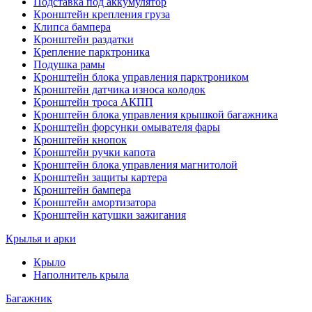
Подставка под аккумулятор
Кронштейн крепления груза
Клипса бампера
Кронштейн раздатки
Крепление парктроника
Подушка рамы
Кронштейн блока управления парктроником
Кронштейн датчика износа колодок
Кронштейн троса АКПП
Кронштейн блока управления крышкой багажника
Кронштейн форсунки омывателя фары
Кронштейн кнопок
Кронштейн ручки капота
Кронштейн блока управления магнитолой
Кронштейн защиты картера
Кронштейн бампера
Кронштейн амортизатора
Кронштейн катушки зажигания
Крылья и арки
Крыло
Наполнитель крыла
Багажник