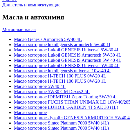
Двигатель и комплектующие
Масла и автохимия
Моторные масла
Масло Genesis Armortech 5W40 4L
Масло моторное lukoil genesis armortech 5w-40 1l
Масло моторное Lukoil GENESIS Universal 5W-30 4L
Масло моторное Lukoil GENESIS Armortech 5W-30 4L
Масло моторное Lukoil GENESIS Armortech 5W-40 4L
Масло моторное Lukoil GENESIS Universal 5W-40 4L
Масло моторное lukoil genesis universal 10w-40 4l
Масло моторное H-TECH 100 PLUS 0W-20 4L
Масло моторное H-TECH 100 PLUS 0W-20 1L
Масло моторное 5W40 4L
Масло моторное 5W30 GM Dexos2 5L
Масло моторное IDEMITSU Zepro Touring 5W-30 4л
Масло моторное FUCHS TITAN UNIMAX LD 10W-40/20
Масло моторное LUKOIL GARDEN 4Т SAE 30 (1L)
Масло моторное
Масло моторное Лукойл GENESIS ARMORTECH 5W40 4
Масло моторное Sintec Platinum 7000 5W40 (4L)
Масло моторное Sintec Platinum 7000 5W40 (1L)