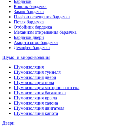
Бардачок
Коврик бардачка
Замок бардачка
Плафон освещения бардачка
Петля бардачка
Отбойник бардачка
Механизм открывания бардачка
Бардачок двери
Амортизатор бардачка
Демпфер бардачка
Шумо- и виброизоляция
Шумоизоляция
Шумоизоляция туннеля
Шумоизоляция двери
Шумоизоляция пола
Шумоизоляция моторного отсека
Шумоизоляция багажника
Шумоизоляция крыла
Шумоизоляция салона
Шумоизоляция двигателя
Шумоизоляция капота
Двери