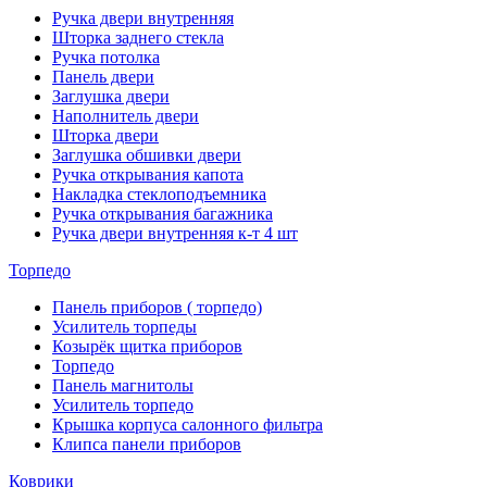
Ручка двери внутренняя
Шторка заднего стекла
Ручка потолка
Панель двери
Заглушка двери
Наполнитель двери
Шторка двери
Заглушка обшивки двери
Ручка открывания капота
Накладка стеклоподъемника
Ручка открывания багажника
Ручка двери внутренняя к-т 4 шт
Торпедо
Панель приборов ( торпедо)
Усилитель торпеды
Козырёк щитка приборов
Торпедо
Панель магнитолы
Усилитель торпедо
Крышка корпуса салонного фильтра
Клипса панели приборов
Коврики