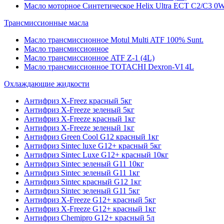
Масло моторное Синтетическое Helix Ultra ECT C2/C3 0W
Трансмиссионные масла
Масло трансмиссионное Motul Multi ATF 100% Sunt.
Масло трансмиссионное
Масло трансмиссионное ATF Z-1 (4L)
Масло трансмиссионное TOTACHI Dexron-VI 4L
Охлаждающие жидкости
Антифриз X-Freez красный 5кг
Антифриз X-Freeze зеленый 5кг
Антифриз X-Freeze красный 1кг
Антифриз X-Freeze зеленый 1кг
Антифриз Green Cool G12 красный 1кг
Антифриз Sintec luxe G12+ красный 5кг
Антифриз Sintec Luxe G12+ красный 10кг
Антифриз Sintec зеленый G11 10кг
Антифриз Sintec зеленый G11 1кг
Антифриз Sintec красный G12 1кг
Антифриз Sintec зеленый G11 5кг
Антифриз X-Freeze G12+ красный 5кг
Антифриз X-Freeze G12+ красный 1кг
Антифриз Chemipro G12+ красный 5л