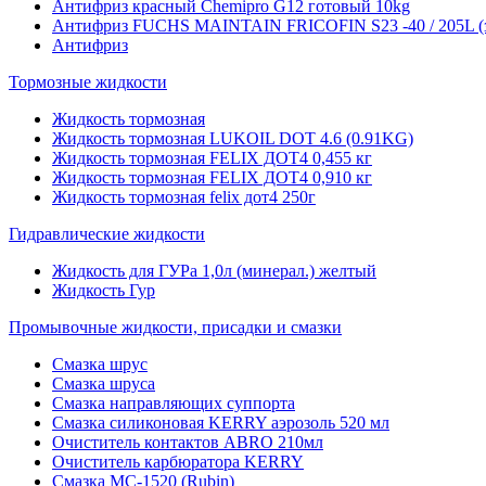
Антифриз красный Chemipro G12 готовый 10kg
Антифриз FUCHS MAINTAIN FRICOFIN S23 -40 / 205L (
Антифриз
Тормозные жидкости
Жидкость тормозная
Жидкость тормозная LUKOIL DOT 4.6 (0.91KG)
Жидкость тормозная FELIX ДОТ4 0,455 кг
Жидкость тормозная FELIX ДОТ4 0,910 кг
Жидкость тормозная felix дот4 250г
Гидравлические жидкости
Жидкость для ГУРа 1,0л (минерал.) желтый
Жидкость Гур
Промывочные жидкости, присадки и смазки
Смазка шрус
Смазка шруса
Смазка направляющих суппорта
Смазка силиконовая KERRY аэрозоль 520 мл
Очиститель контактов ABRO 210мл
Очиститель карбюратора KERRY
Смазка МС-1520 (Rubin)