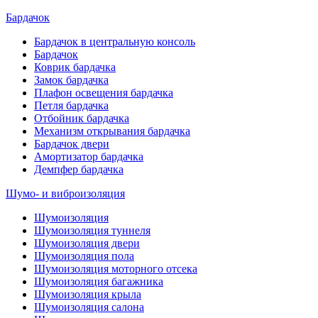
Бардачок
Бардачок в центральную консоль
Бардачок
Коврик бардачка
Замок бардачка
Плафон освещения бардачка
Петля бардачка
Отбойник бардачка
Механизм открывания бардачка
Бардачок двери
Амортизатор бардачка
Демпфер бардачка
Шумо- и виброизоляция
Шумоизоляция
Шумоизоляция туннеля
Шумоизоляция двери
Шумоизоляция пола
Шумоизоляция моторного отсека
Шумоизоляция багажника
Шумоизоляция крыла
Шумоизоляция салона