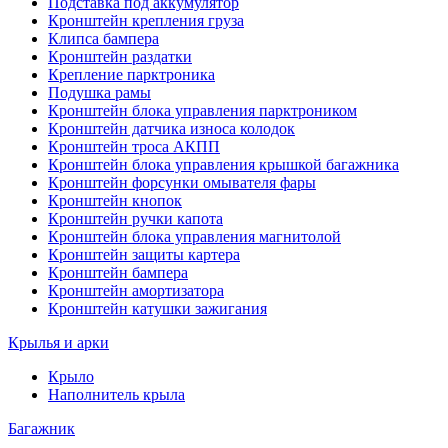
Подставка под аккумулятор
Кронштейн крепления груза
Клипса бампера
Кронштейн раздатки
Крепление парктроника
Подушка рамы
Кронштейн блока управления парктроником
Кронштейн датчика износа колодок
Кронштейн троса АКПП
Кронштейн блока управления крышкой багажника
Кронштейн форсунки омывателя фары
Кронштейн кнопок
Кронштейн ручки капота
Кронштейн блока управления магнитолой
Кронштейн защиты картера
Кронштейн бампера
Кронштейн амортизатора
Кронштейн катушки зажигания
Крылья и арки
Крыло
Наполнитель крыла
Багажник