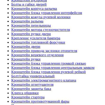
Кронштейн адсорбера
Болты и гайки дверей
Кронштейн корпуса разъема
Кронштейн блока управления интерфейсом
Кронштейн кожуха рулевой колонки
Кронштейн разъема
Кронштейн пепельницы
Кронштейн мотора стелоочистителя
Кронштейн ручки двери
Крепление усилителя бампера
Кронштейн топливной форсунки
Кронштейн двери
Кронштейн привода заслонки отопителя
Кронштейн вещевого отделения
Кронштейн ручки
Кронштейн блока управления громкой связью
Кронштейн блока управления центральным замком
Кронштейн блока управления рулевой рейкой
Болт/гайка универсальный
Кронштейн электромагнитного клапана
Кронштейн огнетушителя
Кронштейн защиты бака
Клипса обшивки
Кронштейн стартера
Кронштейн противотуманной фары