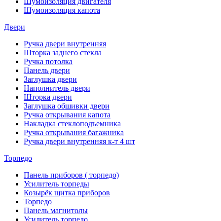
Шумоизоляция двигателя
Шумоизоляция капота
Двери
Ручка двери внутренняя
Шторка заднего стекла
Ручка потолка
Панель двери
Заглушка двери
Наполнитель двери
Шторка двери
Заглушка обшивки двери
Ручка открывания капота
Накладка стеклоподъемника
Ручка открывания багажника
Ручка двери внутренняя к-т 4 шт
Торпедо
Панель приборов ( торпедо)
Усилитель торпеды
Козырёк щитка приборов
Торпедо
Панель магнитолы
Усилитель торпедо