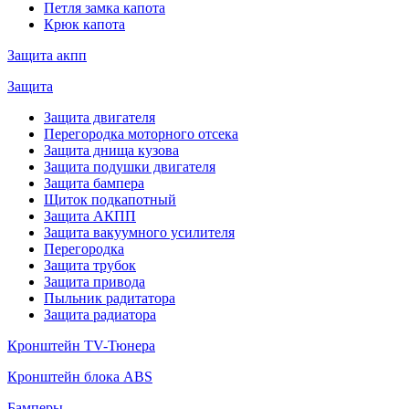
Петля замка капота
Крюк капота
Защита акпп
Защита
Защита двигателя
Перегородка моторного отсека
Защита днища кузова
Защита подушки двигателя
Защита бампера
Щиток подкапотный
Защита АКПП
Защита вакуумного усилителя
Перегородка
Защита трубок
Защита привода
Пыльник радитатора
Защита радиатора
Кронштейн TV-Тюнера
Кронштейн блока ABS
Бамперы