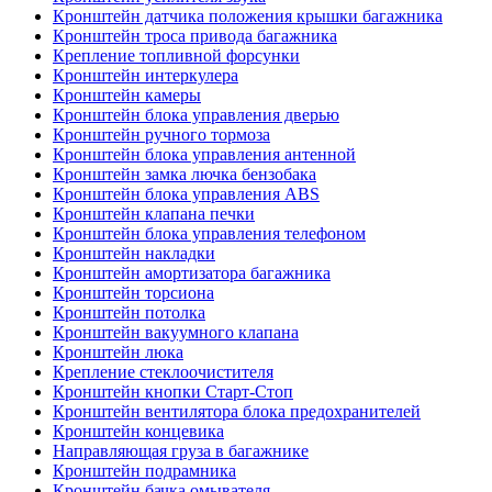
Кронштейн датчика положения крышки багажника
Кронштейн троса привода багажника
Крепление топливной форсунки
Кронштейн интеркулера
Кронштейн камеры
Кронштейн блока управления дверью
Кронштейн ручного тормоза
Кронштейн блока управления антенной
Кронштейн замка лючка бензобака
Кронштейн блока управления ABS
Кронштейн клапана печки
Кронштейн блока управления телефоном
Кронштейн накладки
Кронштейн амортизатора багажника
Кронштейн торсиона
Кронштейн потолка
Кронштейн вакуумного клапана
Кронштейн люка
Крепление стеклоочистителя
Кронштейн кнопки Старт-Стоп
Кронштейн вентилятора блока предохранителей
Кронштейн концевика
Направляющая груза в багажнике
Кронштейн подрамника
Кронштейн бачка омывателя