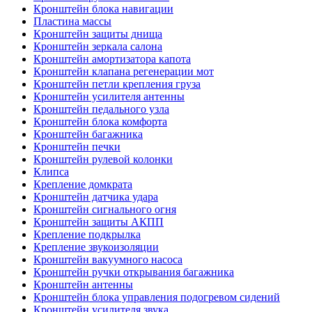
Кронштейн блока навигации
Пластина массы
Кронштейн защиты днища
Кронштейн зеркала салона
Кронштейн амортизатора капота
Кронштейн клапана регенерации мот
Кронштейн петли крепления груза
Кронштейн усилителя антенны
Кронштейн педального узла
Кронштейн блока комфорта
Кронштейн багажника
Кронштейн печки
Кронштейн рулевой колонки
Клипса
Крепление домкрата
Кронштейн датчика удара
Кронштейн сигнального огня
Кронштейн защиты АКПП
Крепление подкрылка
Крепление звукоизоляции
Кронштейн вакуумного насоса
Кронштейн ручки открывания багажника
Кронштейн антенны
Кронштейн блока управления подогревом сидений
Кронштейн усилителя звука