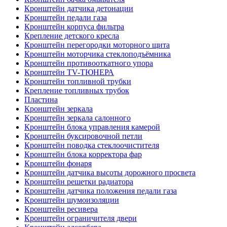
Кронштейн датчика детонации
Кронштейн педали газа
Кронштейн корпуса фильтра
Крепление детского кресла
Кронштейн перегородки моторного щита
Кронштейн моторчика стеклоподъёмника
Кронштейн противооткатного упора
Кронштейн TV-ТЮНЕРА
Кронштейн топливной трубки
Крепление топливных трубок
Пластина
Кронштейн зеркала
Кронштейн зеркала салонного
Кронштейн блока управления камерой
Кронштейн буксировочной петли
Кронштейн поводка стеклоочистителя
Кронштейн блока корректора фар
Кронштейн фонаря
Кронштейн датчика высоты дорожного просвета
Кронштейн решетки радиатора
Кронштейн датчика положения педали газа
Кронштейн шумоизоляции
Кронштейн ресивера
Кронштейн ограничителя двери