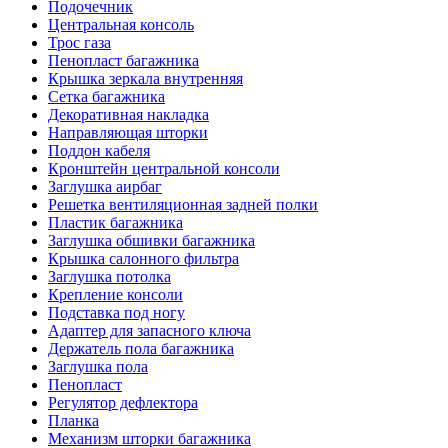
Подочечник
Центральная консоль
Трос газа
Пенопласт багажника
Крышка зеркала внутренняя
Сетка багажника
Декоративная накладка
Направляющая шторки
Поддон кабеля
Кронштейн центральной консоли
Заглушка аирбаг
Решетка вентиляционная задней полки
Пластик багажника
Заглушка обшивки багажника
Крышка салонного фильтра
Заглушка потолка
Крепление консоли
Подставка под ногу
Адаптер для запасного ключа
Держатель пола багажника
Заглушка пола
Пенопласт
Регулятор дефлектора
Планка
Механизм шторки багажника