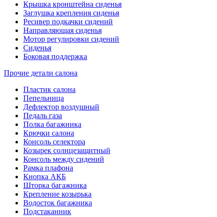
Крышка кронштейна сиденья
Заглушка крепления сиденья
Ресивер подкачки сидений
Направляющая сиденья
Мотор регулировки сидений
Сиденья
Боковая поддержка
Прочие детали салона
Пластик салона
Пепельница
Дефлектор воздушный
Педаль газа
Полка багажника
Крючки салона
Консоль селектора
Козырек солнцезащитный
Консоль между сидений
Рамка плафона
Кнопка АКБ
Шторка багажника
Крепление козырька
Водосток багажника
Подстаканник