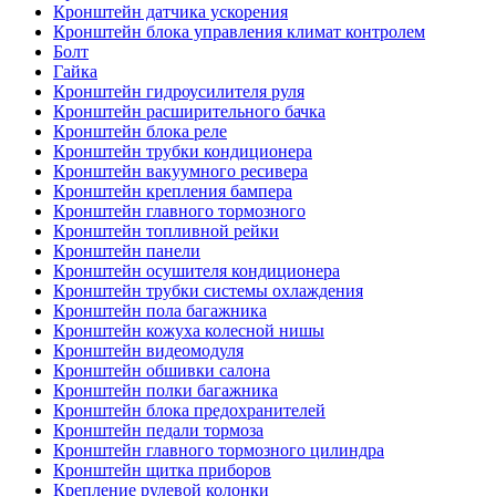
Кронштейн датчика ускорения
Кронштейн блока управления климат контролем
Болт
Гайка
Кронштейн гидроусилителя руля
Кронштейн расширительного бачка
Кронштейн блока реле
Кронштейн трубки кондиционера
Кронштейн вакуумного ресивера
Кронштейн крепления бампера
Кронштейн главного тормозного
Кронштейн топливной рейки
Кронштейн панели
Кронштейн осушителя кондиционера
Кронштейн трубки системы охлаждения
Кронштейн пола багажника
Кронштейн кожуха колесной нишы
Кронштейн видеомодуля
Кронштейн обшивки салона
Кронштейн полки багажника
Кронштейн блока предохранителей
Кронштейн педали тормоза
Кронштейн главного тормозного цилиндра
Кронштейн щитка приборов
Крепление рулевой колонки