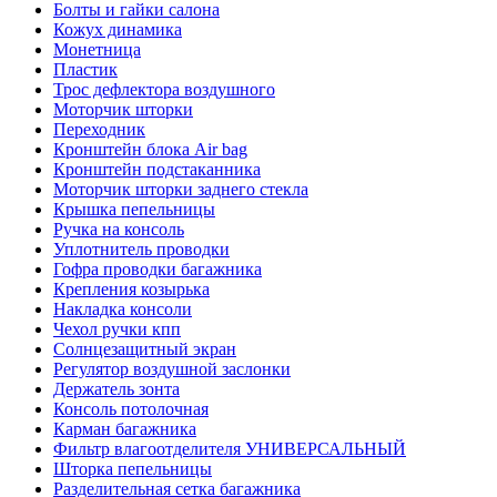
Болты и гайки салона
Кожух динамика
Монетница
Пластик
Трос дефлектора воздушного
Моторчик шторки
Переходник
Кронштейн блока Air bag
Кронштейн подстаканника
Моторчик шторки заднего стекла
Крышка пепельницы
Ручка на консоль
Уплотнитель проводки
Гофра проводки багажника
Крепления козырька
Накладка консоли
Чехол ручки кпп
Солнцезащитный экран
Регулятор воздушной заслонки
Держатель зонта
Консоль потолочная
Карман багажника
Фильтр влагоотделителя УНИВЕРСАЛЬНЫЙ
Шторка пепельницы
Разделительная сетка багажника